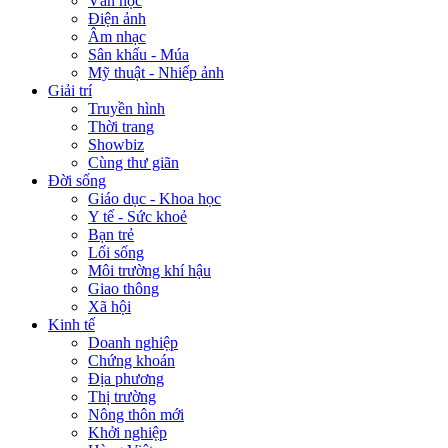
Văn học
Điện ảnh
Âm nhạc
Sân khấu - Múa
Mỹ thuật - Nhiếp ảnh
Giải trí
Truyền hình
Thời trang
Showbiz
Cùng thư giãn
Đời sống
Giáo dục - Khoa học
Y tế - Sức khoẻ
Bạn trẻ
Lối sống
Môi trường khí hậu
Giao thông
Xã hội
Kinh tế
Doanh nghiệp
Chứng khoán
Địa phương
Thị trường
Nông thôn mới
Khởi nghiệp