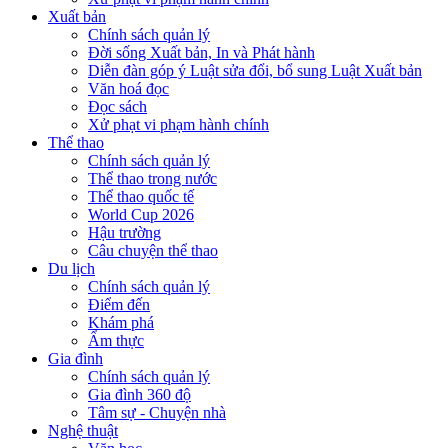
Xuất bản
Chính sách quản lý
Đời sống Xuất bản, In và Phát hành
Diễn đàn góp ý Luật sửa đổi, bổ sung Luật Xuất bản
Văn hoá đọc
Đọc sách
Xử phạt vi phạm hành chính
Thể thao
Chính sách quản lý
Thể thao trong nước
Thể thao quốc tế
World Cup 2026
Hậu trường
Câu chuyện thể thao
Du lịch
Chính sách quản lý
Điểm đến
Khám phá
Ẩm thực
Gia đình
Chính sách quản lý
Gia đình 360 độ
Tâm sự - Chuyện nhà
Nghệ thuật