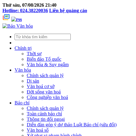
Thứ sáu, 07/08/2026 21:40
Hotline: 024.38220036
Liên hệ quảng cáo
Chính trị
Thời sự
Biển đảo Tổ quốc
Văn hóa & Suy ngẫm
Văn hóa
Chính sách quản lý
Di sản
Văn hoá cơ sở
Đời sống văn hoá
Công nghiệp văn hoá
Báo chí
Chính sách quản lý
Toàn cảnh báo chí
Thông tin đối ngoại
Diễn đàn góp ý dự thảo Luật Báo chí (sửa đổi)
Văn hoá số
Xử phạt vi phạm hành chính