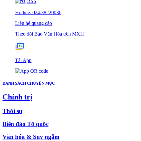
RSS
Hotline: 024.38220036
Liên hệ quảng cáo
Theo dõi Báo Văn Hóa trên MXH
Tải App
DANH SÁCH CHUYÊN MỤC
Chính trị
Thời sự
Biển đảo Tổ quốc
Văn hóa & Suy ngẫm