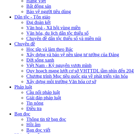
Hàng Việt
Bất động sản
Bảo vệ người tiêu dùng
Dân tộc - Tôn giáo
Đại đoàn kết
Văn hoá - Xã hội vùng miền
Văn hóa, du lịch dân tộc thiểu số
Chuyên đề dân tộc thiểu số và miền núi
Chuyên đề
Học tập và làm theo Bác
Xây dựng và bảo vệ nền tảng tư tưởng của Đảng
Đời sống xanh
Việt Nam - Kỷ nguyên vươn mình
Quy hoạch mạng lưới cơ sở VHTTDL tầm nhìn đến 204
Chương trình Mục tiêu quốc gia về phát triển văn hóa
Xây dựng môi trường Văn hóa cơ sở
Pháp luật
Cầu nối pháp luật
Giải đáp pháp luật
Tin nóng
Điều tra
Bạn đọc
Thông tin từ bạn đọc
Hồi âm
Bạn đọc viết