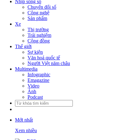
Nhịp sống số
Chuyển đổi số
Công nghệ
Sản phẩm
Xe
Thị trường
Trải nghiệm
Cộng đồng
Thế giới
Sự kiện
Văn hoá quốc tế
Người Việt năm châu
Multimedia
Infographic
Emagazine
Video
Ảnh
Podcast
Mới nhất
Xem nhiều