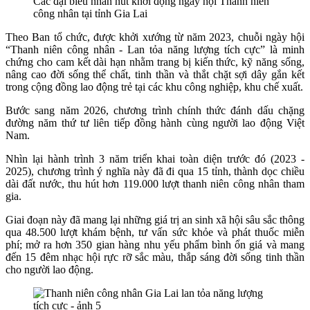
Các đại biểu nhấn nút khởi động ngày hội Thanh niên
công nhân tại tỉnh Gia Lai
Theo Ban tổ chức, được khởi xướng từ năm 2023, chuỗi ngày hội
“Thanh niên công nhân - Lan tỏa năng lượng tích cực” là minh
chứng cho cam kết dài hạn nhằm trang bị kiến thức, kỹ năng sống,
nâng cao đời sống thể chất, tinh thần và thắt chặt sợi dây gắn kết
trong cộng đồng lao động trẻ tại các khu công nghiệp, khu chế xuất.
Bước sang năm 2026, chương trình chính thức đánh dấu chặng
đường năm thứ tư liên tiếp đồng hành cùng người lao động Việt
Nam.
Nhìn lại hành trình 3 năm triển khai toàn diện trước đó (2023 -
2025), chương trình ý nghĩa này đã đi qua 15 tỉnh, thành dọc chiều
dài đất nước, thu hút hơn 119.000 lượt thanh niên công nhân tham
gia.
Giai đoạn này đã mang lại những giá trị an sinh xã hội sâu sắc thông
qua 48.500 lượt khám bệnh, tư vấn sức khỏe và phát thuốc miễn
phí; mở ra hơn 350 gian hàng nhu yếu phẩm bình ổn giá và mang
đến 15 đêm nhạc hội rực rỡ sắc màu, thắp sáng đời sống tinh thần
cho người lao động.