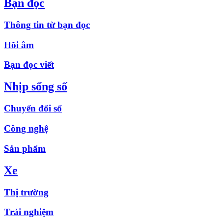
Bạn đọc
Thông tin từ bạn đọc
Hồi âm
Bạn đọc viết
Nhịp sống số
Chuyển đổi số
Công nghệ
Sản phẩm
Xe
Thị trường
Trải nghiệm