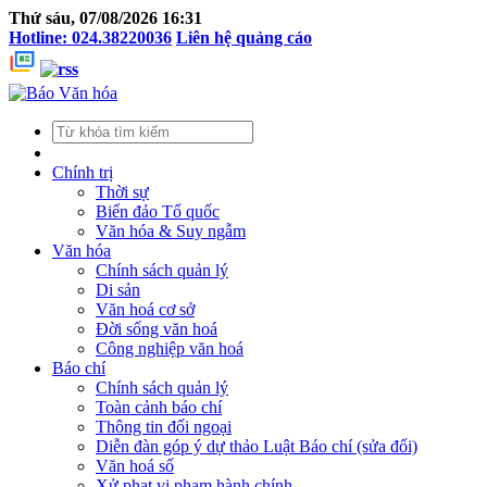
Thứ sáu, 07/08/2026 16:31
Hotline: 024.38220036
Liên hệ quảng cáo
Chính trị
Thời sự
Biển đảo Tổ quốc
Văn hóa & Suy ngẫm
Văn hóa
Chính sách quản lý
Di sản
Văn hoá cơ sở
Đời sống văn hoá
Công nghiệp văn hoá
Báo chí
Chính sách quản lý
Toàn cảnh báo chí
Thông tin đối ngoại
Diễn đàn góp ý dự thảo Luật Báo chí (sửa đổi)
Văn hoá số
Xử phạt vi phạm hành chính