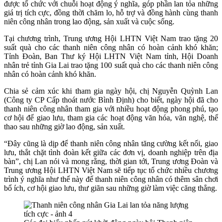
được tổ chức với chuỗi hoạt động ý nghĩa, góp phần lan tỏa những
giá trị tích cực, đồng thời chăm lo, hỗ trợ và đồng hành cùng thanh
niên công nhân trong lao động, sản xuất và cuộc sống.
Tại chương trình, Trung ương Hội LHTN Việt Nam trao tặng 20
suất quà cho các thanh niên công nhân có hoàn cảnh khó khăn;
Tỉnh Đoàn, Ban Thư ký Hội LHTN Việt Nam tỉnh, Hội Doanh
nhân trẻ tỉnh Gia Lai trao tặng 100 suất quà cho các thanh niên công
nhân có hoàn cảnh khó khăn.
Chia sẻ cảm xúc khi tham gia ngày hội, chị Nguyễn Quỳnh Lan
(Công ty CP Cấp thoát nước Bình Định) cho biết, ngày hội đã cho
thanh niên công nhân tham gia với nhiều hoạt động phong phú, tạo
cơ hội để giao lưu, tham gia các hoạt động văn hóa, văn nghệ, thể
thao sau những giờ lao động, sản xuất.
“Đây cũng là dịp để thanh niên công nhân tăng cường kết nối, giao
lưu, thắt chặt tình đoàn kết giữa các đơn vị, doanh nghiệp trên địa
bàn”, chị Lan nói và mong rằng, thời gian tới, Trung ương Đoàn và
Trung ương Hội LHTN Việt Nam sẽ tiếp tục tổ chức nhiều chương
trình ý nghĩa như thế này để thanh niên công nhân có thêm sân chơi
bổ ích, cơ hội giao lưu, thư giãn sau những giờ làm việc căng thẳng.