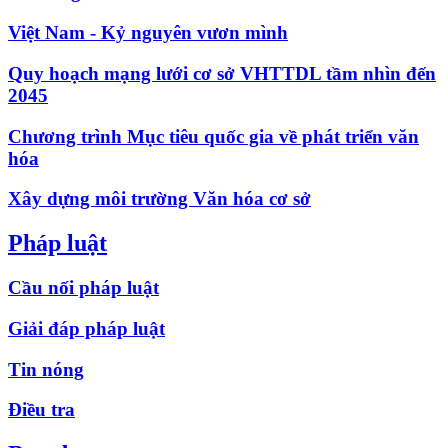
Việt Nam - Kỷ nguyên vươn mình
Quy hoạch mạng lưới cơ sở VHTTDL tầm nhìn đến
2045
Chương trình Mục tiêu quốc gia về phát triển văn
hóa
Xây dựng môi trường Văn hóa cơ sở
Pháp luật
Cầu nối pháp luật
Giải đáp pháp luật
Tin nóng
Điều tra