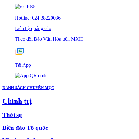
RSS
Hotline: 024.38220036
Liên hệ quảng cáo
Theo dõi Báo Văn Hóa trên MXH
Tải App
DANH SÁCH CHUYÊN MỤC
Chính trị
Thời sự
Biển đảo Tổ quốc