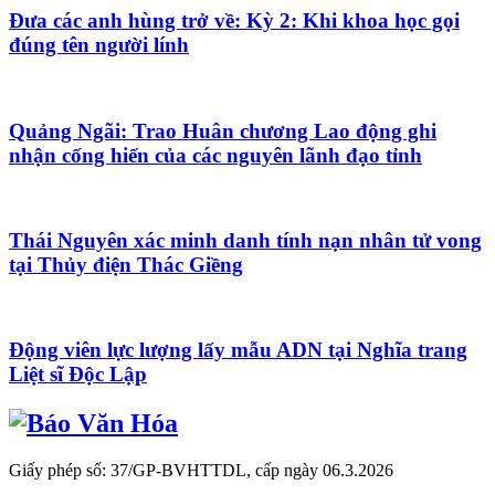
Đưa các anh hùng trở về: Kỳ 2: Khi khoa học gọi
đúng tên người lính
Quảng Ngãi: Trao Huân chương Lao động ghi
nhận cống hiến của các nguyên lãnh đạo tỉnh
Thái Nguyên xác minh danh tính nạn nhân tử vong
tại Thủy điện Thác Giềng
Động viên lực lượng lấy mẫu ADN tại Nghĩa trang
Liệt sĩ Độc Lập
Giấy phép số: 37/GP-BVHTTDL, cấp ngày 06.3.2026