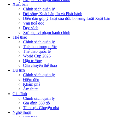
Xuất bản
Chính sách quản lý
Đời sống Xuất bản, In và Phát hành
Diễn đàn góp ý Luật sửa đổi, bổ sung Luật Xuất bản
Văn hoá đọc
Đọc sách
Xử phạt vi phạm hành chính
Thể thao
Chính sách quản lý
Thể thao trong nước
Thể thao quốc tế
World Cup 2026
Hậu trường
Câu chuyện thể thao
Du lịch
Chính sách quản lý
Điểm đến
Khám phá
Ẩm thực
Gia đình
Chính sách quản lý
Gia đình 360 độ
Tâm sự - Chuyện nhà
Nghệ thuật