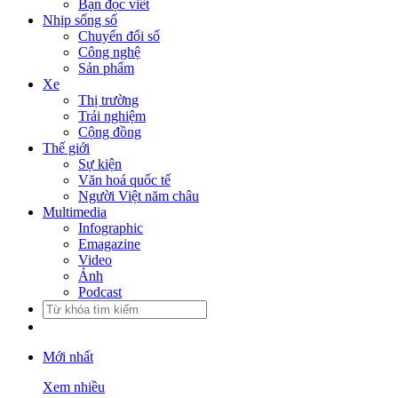
Bạn đọc viết
Nhịp sống số
Chuyển đổi số
Công nghệ
Sản phẩm
Xe
Thị trường
Trải nghiệm
Cộng đồng
Thế giới
Sự kiện
Văn hoá quốc tế
Người Việt năm châu
Multimedia
Infographic
Emagazine
Video
Ảnh
Podcast
Mới nhất
Xem nhiều