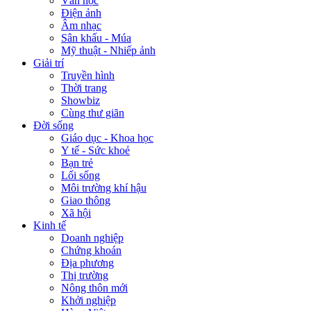
Văn học
Điện ảnh
Âm nhạc
Sân khấu - Múa
Mỹ thuật - Nhiếp ảnh
Giải trí
Truyền hình
Thời trang
Showbiz
Cùng thư giãn
Đời sống
Giáo dục - Khoa học
Y tế - Sức khoẻ
Bạn trẻ
Lối sống
Môi trường khí hậu
Giao thông
Xã hội
Kinh tế
Doanh nghiệp
Chứng khoán
Địa phương
Thị trường
Nông thôn mới
Khởi nghiệp