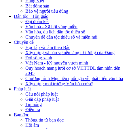
Hàng Việt
Bất động sản
Bảo vệ người tiêu dùng
Dân tộc - Tôn giáo
Đại đoàn kết
Văn hoá - Xã hội vùng miền
Văn hóa, du lịch dân tộc thiểu số
Chuyên đề dân tộc thiểu số và miền núi
Chuyên đề
Học tập và làm theo Bác
Xây dựng và bảo vệ nền tảng tư tưởng của Đảng
Đời sống xanh
Việt Nam - Kỷ nguyên vươn mình
Quy hoạch mạng lưới cơ sở VHTTDL tầm nhìn đến
2045
Chương trình Mục tiêu quốc gia về phát triển văn hóa
Xây dựng môi trường Văn hóa cơ sở
Pháp luật
Cầu nối pháp luật
Giải đáp pháp luật
Tin nóng
Điều tra
Bạn đọc
Thông tin từ bạn đọc
Hồi âm