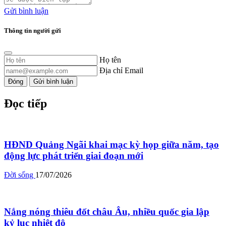
Gửi bình luận
Thông tin người gửi
Họ tên
Địa chỉ Email
Đóng
Gửi bình luận
Đọc tiếp
HĐND Quảng Ngãi khai mạc kỳ họp giữa năm, tạo
động lực phát triển giai đoạn mới
Đời sống
17/07/2026
Nắng nóng thiêu đốt châu Âu, nhiều quốc gia lập
kỷ lục nhiệt độ