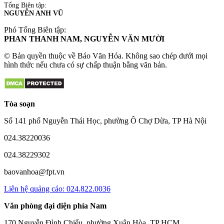
Tổng Biên tập:
NGUYỄN ANH VŨ
Phó Tổng Biên tập:
PHAN THANH NAM, NGUYỄN VĂN MƯỜI
© Bản quyền thuộc về Báo Văn Hóa. Không sao chép dưới mọi
hình thức nếu chưa có sự chấp thuận bằng văn bản.
Tòa soạn
Số 141 phố Nguyễn Thái Học, phường Ô Chợ Dừa, TP Hà Nội
024.38220036
024.38229302
baovanhoa@fpt.vn
Liên hệ quảng cáo: 024.822.0036
Văn phòng đại diện phía Nam
170 Nguyễn Đình Chiểu, phường Xuân Hòa, TP HCM