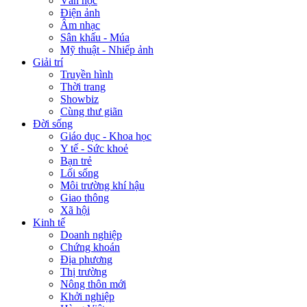
Văn học
Điện ảnh
Âm nhạc
Sân khấu - Múa
Mỹ thuật - Nhiếp ảnh
Giải trí
Truyền hình
Thời trang
Showbiz
Cùng thư giãn
Đời sống
Giáo dục - Khoa học
Y tế - Sức khoẻ
Bạn trẻ
Lối sống
Môi trường khí hậu
Giao thông
Xã hội
Kinh tế
Doanh nghiệp
Chứng khoán
Địa phương
Thị trường
Nông thôn mới
Khởi nghiệp