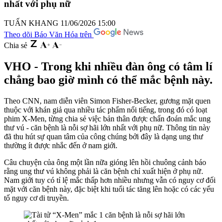
nhất với phụ nữ
TUẤN KHANG
11/06/2026 15:00
Theo dõi Báo Văn Hóa trên
Chia sẻ
VHO - Trong khi nhiều đàn ông có tâm lí
chẳng bao giờ mình có thể mắc bệnh này.
Theo CNN, nam diễn viên Simon Fisher-Becker, gương mặt quen
thuộc với khán giả qua nhiều tác phẩm nổi tiếng, trong đó có loạt
phim X-Men, từng chia sẻ việc bản thân được chẩn đoán mắc ung
thư vú - căn bệnh là nỗi sợ hãi lớn nhất với phụ nữ. Thông tin này
đã thu hút sự quan tâm của công chúng bởi đây là dạng ung thư
thường ít được nhắc đến ở nam giới.
Câu chuyện của ông một lần nữa gióng lên hồi chuông cảnh báo
rằng ung thư vú không phải là căn bệnh chỉ xuất hiện ở phụ nữ.
Nam giới tuy có tỉ lệ mắc thấp hơn nhiều nhưng vẫn có nguy cơ đối
mặt với căn bệnh này, đặc biệt khi tuổi tác tăng lên hoặc có các yếu
tố nguy cơ di truyền.