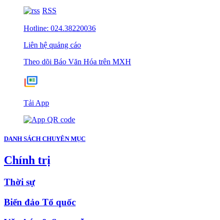
RSS
Hotline: 024.38220036
Liên hệ quảng cáo
Theo dõi Báo Văn Hóa trên MXH
Tải App
DANH SÁCH CHUYÊN MỤC
Chính trị
Thời sự
Biển đảo Tổ quốc