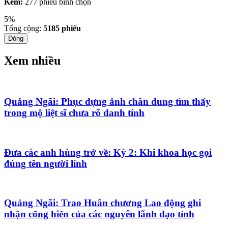
Kém:
277 phiếu bình chọn
5%
Tổng cộng:
5185
phiếu
Đóng
Xem nhiều
Quảng Ngãi: Phục dựng ảnh chân dung tìm thấy
trong mộ liệt sĩ chưa rõ danh tính
Đưa các anh hùng trở về: Kỳ 2: Khi khoa học gọi
đúng tên người lính
Quảng Ngãi: Trao Huân chương Lao động ghi
nhận cống hiến của các nguyên lãnh đạo tỉnh