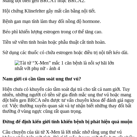
Mang đột biến gen BRCA1 hoặc BRCA2.
Hội chứng Klinefelter gây mất cân bằng nội tiết.
Bệnh gan mạn tính làm thay đổi nồng độ hormone.
Béo phì khiến lượng estrogen trong cơ thể tăng cao.
Tiền sử viêm tinh hoàn hoặc phẫu thuật cắt tinh hoàn.
Sử dụng các thuốc có chứa estrogen hoặc điều trị nội tiết kéo dài.
Nam giới có cần tầm soát ung thư vú?
Hiện chưa có khuyến cáo tầm soát đại trà cho tất cả nam giới. Tuy
nhiên, những người có tiền sử gia đình mắc ung thư vú hoặc mang
đột biến gen BRCA nên được tư vấn chuyên khoa để đánh giá nguy
cơ. Việc thường xuyên quan sát và tự nhận biết những thay đổi bất
thường ở vùng ngực cũng rất quan trọng.
Đừng để định kiến giới tính khiến bệnh bị phát hiện quá muộn
Câu chuyện của tài tử X-Men là lời nhắc nhở rằng ung thư vú