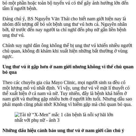
bỏ một phần hoặc toàn bộ tuyến vú có thể gây ảnh hưởng lớn đến
tâm lí người bệnh.
Đáng chú ý, BS Nguyễn Văn Thái cho biết nam giới hiện nay là
nhóm đối tượng dễ bỏ sót bệnh ung thư vú hơn cả. Nguyên nhân
bởi,
từ trước đến nay người ta chỉ nghĩ đến phụ nữ gắn liền bệnh
ung thư vú.
Chính suy nghĩ đàn ông không thể bị ung thư vú khiến nhiều người
chủ quan, không đi khám khi xuất hiện những bất thường ở vùng
ngực.
Ung thư vú ít gặp hơn ở nam giới nhưng không vì thế chủ quan
bỏ qua
Theo các chuyên gia của Mayo Clinic, mọi người sinh ra đều có
một lượng mô vú nhất định. Vì vậy, ung thư vú về mặt lí thuyết có
thể xuất hiện ở cả nam và nữ. Tuy nhiên, đây là bệnh khá hiếm ở
nam giới và thường gặp nhiều hơn ở người lớn tuổi. Nhưng dẫu sao
phái mạnh cũng phải nhớ: Không vì hiếm gặp mà chủ quan bỏ qua.
Những dấu hiệu cảnh báo ung thư vú ở nam giới cần chú ý