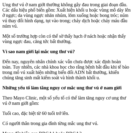
Ung thư vú ở nam giới thường không gây đau trong giai đoạn đầu.
Các dấu hiệu phổ biến gồm: Xuất hiện khối u hoặc vùng mô dày lên
ở ngực; da vùng ngực nhăn nhúm, lõm xuống hoặc bong tróc; núm
vú thay đổi hình dạng, tụt vào trong; chảy dịch hoặc chảy máu đầu
núm vú.
Một số trường hợp còn có thể sờ thấy hạch ở nách hoặc nhận thấy
vùng ngực đau, căng tức bất thường.
Vì sao nam giới lại mắc ung thư vú?
Đến nay, nguyên nhân chính xác vẫn chưa được xác định hoàn
toàn. Tuy nhiên, các nhà khoa học cho rằng bệnh bắt đầu khi tế bào
trong mô vú xuất hiện những biến đổi ADN bất thường, khiến
chúng tăng sinh mất kiểm soát và hình thành khối u.
Những yếu tố làm tăng nguy cơ mắc ung thư vú ở nam giới
Theo Mayo Clinic, một số yếu tố có thể làm tăng nguy cơ ung thư
vú ở nam giới gồm:
Tuổi cao, đặc biệt từ 60 tuổi trở lên.
Có người thân trong gia đình từng mắc ung thư vú.