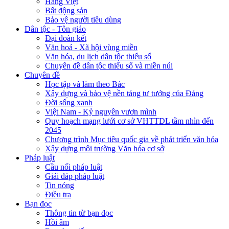
Hàng Việt
Bất động sản
Bảo vệ người tiêu dùng
Dân tộc - Tôn giáo
Đại đoàn kết
Văn hoá - Xã hội vùng miền
Văn hóa, du lịch dân tộc thiểu số
Chuyên đề dân tộc thiểu số và miền núi
Chuyên đề
Học tập và làm theo Bác
Xây dựng và bảo vệ nền tảng tư tưởng của Đảng
Đời sống xanh
Việt Nam - Kỷ nguyên vươn mình
Quy hoạch mạng lưới cơ sở VHTTDL tầm nhìn đến
2045
Chương trình Mục tiêu quốc gia về phát triển văn hóa
Xây dựng môi trường Văn hóa cơ sở
Pháp luật
Cầu nối pháp luật
Giải đáp pháp luật
Tin nóng
Điều tra
Bạn đọc
Thông tin từ bạn đọc
Hồi âm