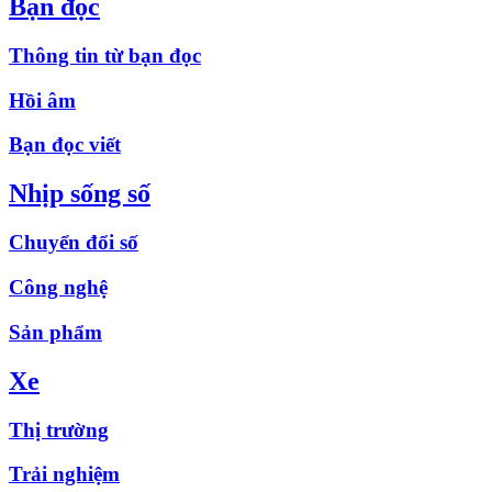
Bạn đọc
Thông tin từ bạn đọc
Hồi âm
Bạn đọc viết
Nhịp sống số
Chuyển đổi số
Công nghệ
Sản phẩm
Xe
Thị trường
Trải nghiệm