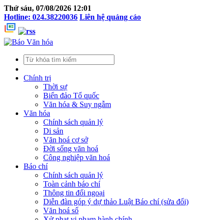
Thứ sáu, 07/08/2026 12:01
Hotline: 024.38220036
Liên hệ quảng cáo
Chính trị
Thời sự
Biển đảo Tổ quốc
Văn hóa & Suy ngẫm
Văn hóa
Chính sách quản lý
Di sản
Văn hoá cơ sở
Đời sống văn hoá
Công nghiệp văn hoá
Báo chí
Chính sách quản lý
Toàn cảnh báo chí
Thông tin đối ngoại
Diễn đàn góp ý dự thảo Luật Báo chí (sửa đổi)
Văn hoá số
Xử phạt vi phạm hành chính