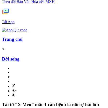
Theo dõi Báo Văn Hóa trên MXH
Tải App
Trang chủ
>
Đời sống
Tài tử “X-Men” mắc 1 căn bệnh là nỗi sợ hãi lớn