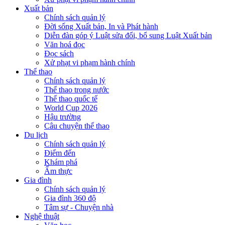
Xuất bản
Chính sách quản lý
Đời sống Xuất bản, In và Phát hành
Diễn đàn góp ý Luật sửa đổi, bổ sung Luật Xuất bản
Văn hoá đọc
Đọc sách
Xử phạt vi phạm hành chính
Thể thao
Chính sách quản lý
Thể thao trong nước
Thể thao quốc tế
World Cup 2026
Hậu trường
Câu chuyện thể thao
Du lịch
Chính sách quản lý
Điểm đến
Khám phá
Ẩm thực
Gia đình
Chính sách quản lý
Gia đình 360 độ
Tâm sự - Chuyện nhà
Nghệ thuật