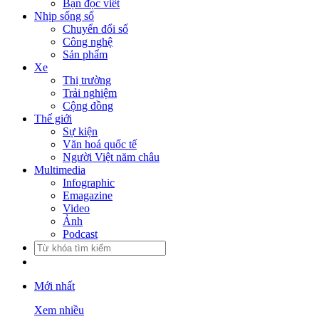
Bạn đọc viết
Nhịp sống số
Chuyển đổi số
Công nghệ
Sản phẩm
Xe
Thị trường
Trải nghiệm
Cộng đồng
Thế giới
Sự kiện
Văn hoá quốc tế
Người Việt năm châu
Multimedia
Infographic
Emagazine
Video
Ảnh
Podcast
Mới nhất
Xem nhiều