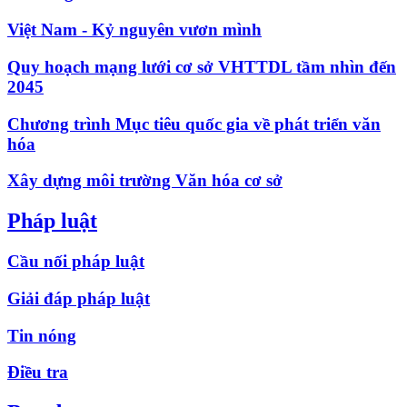
Việt Nam - Kỷ nguyên vươn mình
Quy hoạch mạng lưới cơ sở VHTTDL tầm nhìn đến
2045
Chương trình Mục tiêu quốc gia về phát triển văn
hóa
Xây dựng môi trường Văn hóa cơ sở
Pháp luật
Cầu nối pháp luật
Giải đáp pháp luật
Tin nóng
Điều tra