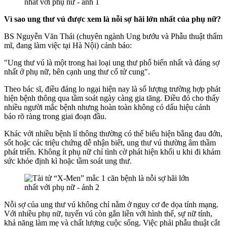
Vì sao ung thư vú được xem là nỗi sợ hãi lớn nhất của phụ nữ?
BS Nguyễn Văn Thái (chuyên ngành Ung bướu và Phẫu thuật thẩm
mĩ, đang làm việc tại Hà Nội) cảnh báo:
"Ung thư vú là một trong hai loại ung thư phổ biến nhất và đáng sợ
nhất ở phụ nữ, bên cạnh ung thư cổ tử cung".
Theo bác sĩ, điều đáng lo ngại hiện nay là số lượng trường hợp phát
hiện bệnh thông qua tầm soát ngày càng gia tăng. Điều đó cho thấy
nhiều người mắc bệnh nhưng hoàn toàn không có dấu hiệu cảnh
báo rõ ràng trong giai đoạn đầu.
Khác với nhiều bệnh lí thông thường có thể biểu hiện bằng đau đớn,
sốt hoặc các triệu chứng dễ nhận biết, ung thư vú thường âm thầm
phát triển. Không ít phụ nữ chỉ tình cờ phát hiện khối u khi đi khám
sức khỏe định kì hoặc tầm soát ung thư.
Nỗi sợ của ung thư vú không chỉ nằm ở nguy cơ đe dọa tính mạng.
Với nhiều phụ nữ, tuyến vú còn gắn liền với hình thể, sự nữ tính,
khả năng làm mẹ và chất lượng cuộc sống. Việc phải phẫu thuật cắt