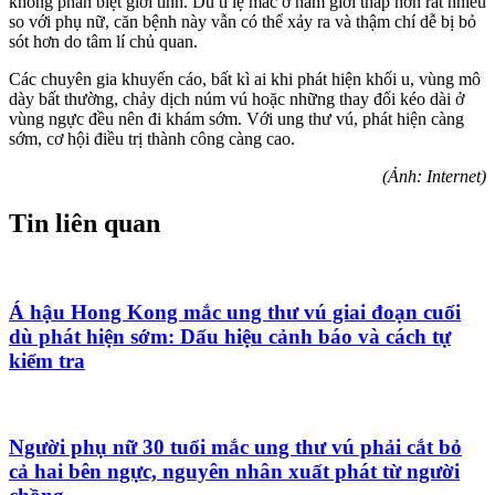
không phân biệt giới tính. Dù tỉ lệ mắc ở nam giới thấp hơn rất nhiều
so với phụ nữ, căn bệnh này vẫn có thể xảy ra và thậm chí dễ bị bỏ
sót hơn do tâm lí chủ quan.
Các chuyên gia khuyến cáo, bất kì ai khi phát hiện khối u, vùng mô
dày bất thường, chảy dịch núm vú hoặc những thay đổi kéo dài ở
vùng ngực đều nên đi khám sớm. Với ung thư vú, phát hiện càng
sớm, cơ hội điều trị thành công càng cao.
(Ảnh: Internet)
Tin liên quan
Á hậu Hong Kong mắc ung thư vú giai đoạn cuối
dù phát hiện sớm: Dấu hiệu cảnh báo và cách tự
kiểm tra
Người phụ nữ 30 tuổi mắc ung thư vú phải cắt bỏ
cả hai bên ngực, nguyên nhân xuất phát từ người