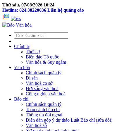
Thứ sáu, 07/08/2026 16:24
Hotline: 024.38220036
Liên hệ quảng cáo
Chính trị
Thời sự
Biển đảo Tổ quốc
Văn hóa & Suy ngẫm
Văn hóa
Chính sách quản lý
Di sản
Văn hoá cơ sở
Đời sống văn hoá
Công nghiệp văn hoá
Báo chí
Chính sách quản lý
Toàn cảnh báo chí
Thông tin đối ngoại
Diễn đàn góp ý dự thảo Luật Báo chí (sửa đổi)
Văn hoá số
Xử phạt vi phạm hành chính