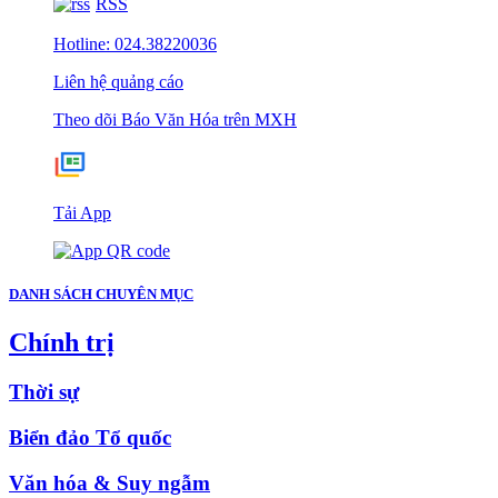
RSS
Hotline: 024.38220036
Liên hệ quảng cáo
Theo dõi Báo Văn Hóa trên MXH
Tải App
DANH SÁCH CHUYÊN MỤC
Chính trị
Thời sự
Biển đảo Tổ quốc
Văn hóa & Suy ngẫm