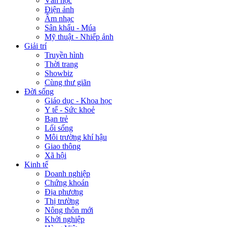
Văn học
Điện ảnh
Âm nhạc
Sân khấu - Múa
Mỹ thuật - Nhiếp ảnh
Giải trí
Truyền hình
Thời trang
Showbiz
Cùng thư giãn
Đời sống
Giáo dục - Khoa học
Y tế - Sức khoẻ
Bạn trẻ
Lối sống
Môi trường khí hậu
Giao thông
Xã hội
Kinh tế
Doanh nghiệp
Chứng khoán
Địa phương
Thị trường
Nông thôn mới
Khởi nghiệp