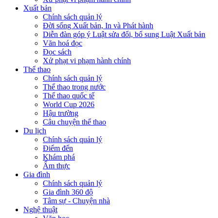
Xuất bản
Chính sách quản lý
Đời sống Xuất bản, In và Phát hành
Diễn đàn góp ý Luật sửa đổi, bổ sung Luật Xuất bản
Văn hoá đọc
Đọc sách
Xử phạt vi phạm hành chính
Thể thao
Chính sách quản lý
Thể thao trong nước
Thể thao quốc tế
World Cup 2026
Hậu trường
Câu chuyện thể thao
Du lịch
Chính sách quản lý
Điểm đến
Khám phá
Ẩm thực
Gia đình
Chính sách quản lý
Gia đình 360 độ
Tâm sự - Chuyện nhà
Nghệ thuật