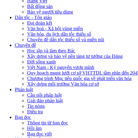
Hàng Việt
Bất động sản
Bảo vệ người tiêu dùng
Dân tộc - Tôn giáo
Đại đoàn kết
Văn hoá - Xã hội vùng miền
Văn hóa, du lịch dân tộc thiểu số
Chuyên đề dân tộc thiểu số và miền núi
Chuyên đề
Học tập và làm theo Bác
Xây dựng và bảo vệ nền tảng tư tưởng của Đảng
Đời sống xanh
Việt Nam - Kỷ nguyên vươn mình
Quy hoạch mạng lưới cơ sở VHTTDL tầm nhìn đến 204
Chương trình Mục tiêu quốc gia về phát triển văn hóa
Xây dựng môi trường Văn hóa cơ sở
Pháp luật
Cầu nối pháp luật
Giải đáp pháp luật
Tin nóng
Điều tra
Bạn đọc
Thông tin từ bạn đọc
Hồi âm
Bạn đọc viết