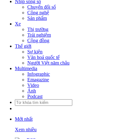
Nhịp sống số
Chuyển đổi số
Công nghệ
Sản phẩm
Xe
Thị trường
Trải nghiệm
Cộng đồng
Thế giới
Sự kiện
Văn hoá quốc tế
Người Việt năm châu
Multimedia
Infographic
Emagazine
Video
Ảnh
Podcast
Mới nhất
Xem nhiều