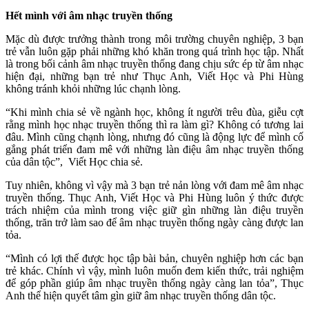
Hết mình với
âm nhạc truyền thống
Mặc dù được trưởng thành trong môi trường chuyên nghiệp, 3 bạn
trẻ vẫn luôn gặp phải những khó khăn trong quá trình học tập. Nhất
là trong bối cảnh âm nhạc truyền thống đang chịu sức ép từ âm nhạc
hiện đại, những bạn trẻ như Thục Anh, Viết Học và Phi Hùng
không tránh khỏi những lúc chạnh lòng.
“Khi mình chia sẻ về ngành học, không ít người trêu đùa, giễu cợt
rằng mình học nhạc truyền thống thì ra làm gì? Không có tương lai
đâu. Mình cũng chạnh lòng, nhưng đó cũng là động lực để mình cố
gắng phát triển đam mê với những làn điệu âm nhạc truyền thống
của dân tộc”, Viết Học chia sẻ.
Tuy nhiên, không vì vậy mà 3 bạn trẻ nản lòng với đam mê âm nhạc
truyền thống. Thục Anh, Viết Học và Phi Hùng luôn ý thức được
trách nhiệm của mình trong việc giữ gìn những làn điệu truyền
thống, trăn trở làm sao để âm nhạc truyền thống ngày càng được lan
tỏa.
“Mình có lợi thế được học tập bài bản, chuyên nghiệp hơn các bạn
trẻ khác. Chính vì vậy, mình luôn muốn đem kiến thức, trải nghiệm
để góp phần giúp âm nhạc truyền thống ngày càng lan tỏa”, Thục
Anh thể hiện quyết tâm gìn giữ âm nhạc truyền thống dân tộc.