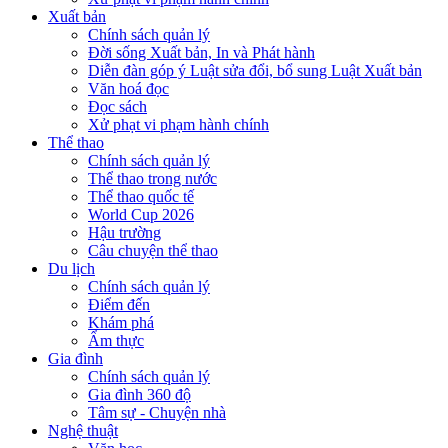
Xuất bản
Chính sách quản lý
Đời sống Xuất bản, In và Phát hành
Diễn đàn góp ý Luật sửa đổi, bổ sung Luật Xuất bản
Văn hoá đọc
Đọc sách
Xử phạt vi phạm hành chính
Thể thao
Chính sách quản lý
Thể thao trong nước
Thể thao quốc tế
World Cup 2026
Hậu trường
Câu chuyện thể thao
Du lịch
Chính sách quản lý
Điểm đến
Khám phá
Ẩm thực
Gia đình
Chính sách quản lý
Gia đình 360 độ
Tâm sự - Chuyện nhà
Nghệ thuật