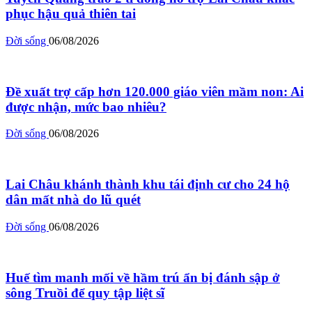
phục hậu quả thiên tai
Đời sống
06/08/2026
Đề xuất trợ cấp hơn 120.000 giáo viên mầm non: Ai
được nhận, mức bao nhiêu?
Đời sống
06/08/2026
Lai Châu khánh thành khu tái định cư cho 24 hộ
dân mất nhà do lũ quét
Đời sống
06/08/2026
Huế tìm manh mối về hầm trú ẩn bị đánh sập ở
sông Truồi để quy tập liệt sĩ