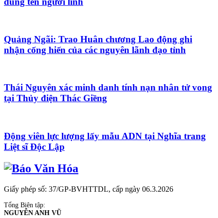
đúng tên người lính
Quảng Ngãi: Trao Huân chương Lao động ghi
nhận cống hiến của các nguyên lãnh đạo tỉnh
Thái Nguyên xác minh danh tính nạn nhân tử vong
tại Thủy điện Thác Giềng
Động viên lực lượng lấy mẫu ADN tại Nghĩa trang
Liệt sĩ Độc Lập
Giấy phép số: 37/GP-BVHTTDL, cấp ngày 06.3.2026
Tổng Biên tập:
NGUYỄN ANH VŨ