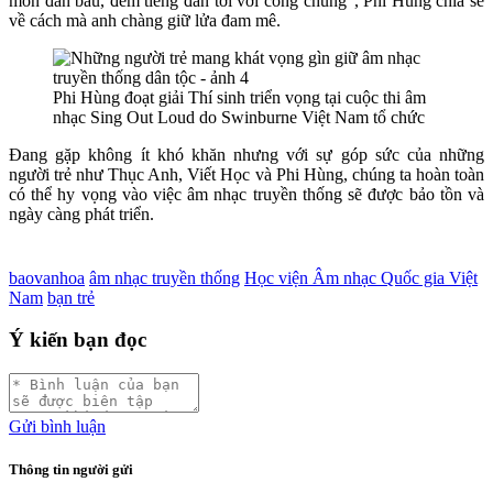
môn đàn bầu, đem tiếng đàn tới với công chúng”, Phi Hùng chia sẻ
về cách mà anh chàng giữ lửa đam mê.
Phi Hùng đoạt giải Thí sinh triển vọng tại cuộc thi âm
nhạc Sing Out Loud do Swinburne Việt Nam tổ chức
Đang gặp không ít khó khăn nhưng với sự góp sức của những
người trẻ như Thục Anh, Viết Học và Phi Hùng, chúng ta hoàn toàn
có thể hy vọng vào việc âm nhạc truyền thống sẽ được bảo tồn và
ngày càng phát triển.
baovanhoa
âm nhạc truyền thống
Học viện Âm nhạc Quốc gia Việt
Nam
bạn trẻ
Ý kiến bạn đọc
Gửi bình luận
Thông tin người gửi