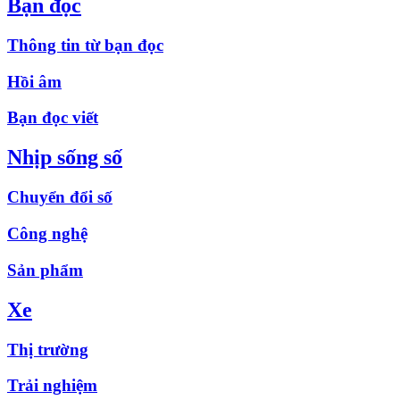
Bạn đọc
Thông tin từ bạn đọc
Hồi âm
Bạn đọc viết
Nhịp sống số
Chuyển đổi số
Công nghệ
Sản phẩm
Xe
Thị trường
Trải nghiệm