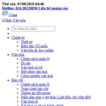
Thứ sáu, 07/08/2026 04:46
Hotline: 024.38220036
Liên hệ quảng cáo
Chính trị
Thời sự
Biển đảo Tổ quốc
Văn hóa & Suy ngẫm
Văn hóa
Chính sách quản lý
Di sản
Văn hoá cơ sở
Đời sống văn hoá
Công nghiệp văn hoá
Báo chí
Chính sách quản lý
Toàn cảnh báo chí
Thông tin đối ngoại
Diễn đàn góp ý dự thảo Luật Báo chí (sửa đổi)
Văn hoá số
Xử phạt vi phạm hành chính