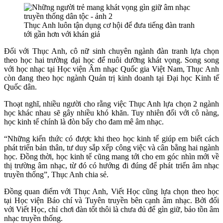
Thục Anh luôn tận dụng cơ hội để đưa tiếng đàn tranh
tới gần hơn với khán giả
Đối với Thục Anh, cô nữ sinh chuyên ngành đàn tranh lựa chọn
theo học hai trường đại học để nuôi dưỡng khát vọng. Song song
với học nhạc tại Học viện Âm nhạc Quốc gia Việt Nam, Thục Anh
còn đang theo học ngành Quản trị kinh doanh tại Đại học Kinh tế
Quốc dân.
Thoạt nghĩ, nhiều người cho rằng việc Thục Anh lựa chọn 2 ngành
học khác nhau sẽ gây nhiều khó khăn. Tuy nhiên đối với cô nàng,
học kinh tế chính là đòn bẩy cho đam mê âm nhạc.
“Những kiến thức có được khi theo học kinh tế giúp em biết cách
phát triển bản thân, tư duy sắp xếp công việc và cân bằng hai ngành
học. Đồng thời, học kinh tế cũng mang tới cho em góc nhìn mới về
thị trường âm nhạc, từ đó có hướng đi đúng để phát triển âm nhạc
truyền thống”, Thục Anh chia sẻ.
Đồng quan điểm với Thục Anh, Viết Học cũng lựa chọn theo học
tại Học viện Báo chí và Tuyên truyền bên cạnh âm nhạc. Bởi đối
với Viết Học, chỉ chơi đàn tốt thôi là chưa đủ để gìn giữ, bảo tồn âm
nhạc truyền thống.