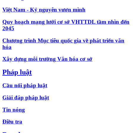
Việt Nam - Kỷ nguyên vươn mình
Quy hoạch mạng lưới cơ sở VHTTDL tầm nhìn đến
2045
Chương trình Mục tiêu quốc gia về phát triển văn
hóa
Xây dựng môi trường Văn hóa cơ sở
Pháp luật
Cầu nối pháp luật
Giải đáp pháp luật
Tin nóng
Điều tra