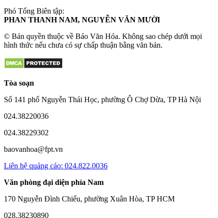
Phó Tổng Biên tập:
PHAN THANH NAM, NGUYỄN VĂN MƯỜI
© Bản quyền thuộc về Báo Văn Hóa. Không sao chép dưới mọi
hình thức nếu chưa có sự chấp thuận bằng văn bản.
Tòa soạn
Số 141 phố Nguyễn Thái Học, phường Ô Chợ Dừa, TP Hà Nội
024.38220036
024.38229302
baovanhoa@fpt.vn
Liên hệ quảng cáo: 024.822.0036
Văn phòng đại diện phía Nam
170 Nguyễn Đình Chiểu, phường Xuân Hòa, TP HCM
028.38230890