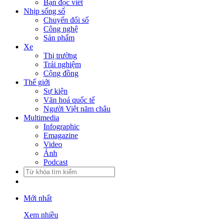
Bạn đọc viết
Nhịp sống số
Chuyển đổi số
Công nghệ
Sản phẩm
Xe
Thị trường
Trải nghiệm
Cộng đồng
Thế giới
Sự kiện
Văn hoá quốc tế
Người Việt năm châu
Multimedia
Infographic
Emagazine
Video
Ảnh
Podcast
Mới nhất
Xem nhiều