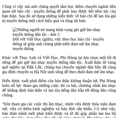
Cũng vì vậy mà anh chàng quyết tâm học thêm chuyên ngành liên
quan tới báo chí - truyền thông để phát huy được hết tiềm lực của
bản thân. Sau đó sử dụng những kiến thức về báo chí để lan tỏa giá
trị truyền thống một cách hiệu quả và rộng rãi hơn.
Đối với Viết Học (giữa), việc theo học báo chí - truyền
thông sẽ giúp anh chàng phát triển đam mê âm nhạc
truyền thống
Khác với Thục Anh và Viết Học, Phi Hùng lại lựa chọn một lối đi
riêng để gìn giữ âm nhạc truyền thống dân tộc. Xuất thân từ vùng
quê nghèo tại Đắk Lắk, chàng trai chuyên ngành đàn bầu đã cùng
gia đình chuyển ra Hà Nội sinh sống để theo đuổi đam mê âm nhạc.
Hiểu được xuất phát điểm của bản thân không thuận lợi, Phi Hùng
luôn nỗ lực tham gia những cuộc thi ca hát, chương trình âm nhạc
để khẳng định bản thân và lan tỏa tiếng đàn bầu tới đông đảo công
chúng.
“Khi tham gia các cuộc thi âm nhạc, mình vừa được thỏa mãn đam
mê, vừa có thêm kinh nghiệm và bản lĩnh sân khấu. Có như vậy,
bản thân mình mới phát triển được và từ đó góp phần lan tỏa bộ