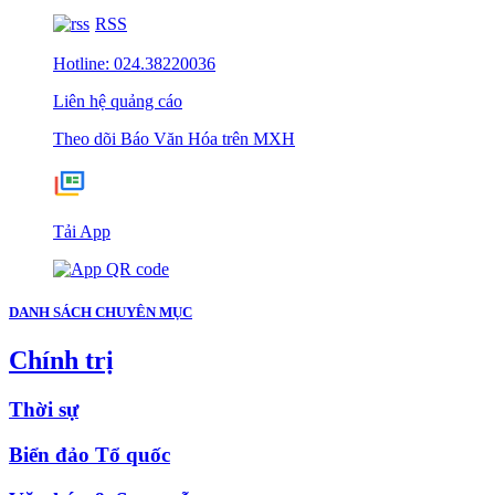
RSS
Hotline: 024.38220036
Liên hệ quảng cáo
Theo dõi Báo Văn Hóa trên MXH
Tải App
DANH SÁCH CHUYÊN MỤC
Chính trị
Thời sự
Biển đảo Tổ quốc