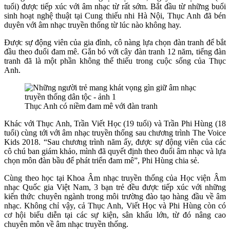
tuổi) được tiếp xúc với âm nhạc từ rất sớm. Bắt đầu từ những buổi
sinh hoạt nghệ thuật tại Cung thiếu nhi Hà Nội, Thục Anh đã bén
duyên với âm nhạc truyền thống từ lúc nào không hay.
Được sự động viên của gia đình, cô nàng lựa chọn đàn tranh để bắt
đầu theo đuổi đam mê. Gắn bó với cây đàn tranh 12 năm, tiếng đàn
tranh đã là một phần không thể thiếu trong cuộc sống của Thục
Anh.
Thục Anh có niềm đam mê với đàn tranh
Khác với Thục Anh, Trần Viết Học (19 tuổi) và Trần Phi Hùng (18
tuổi) cùng tới với âm nhạc truyền thống sau chương trình The Voice
Kids 2018. “Sau chương trình năm ấy, được sự động viên của các
cô chú ban giám khảo, mình đã quyết định theo đuổi âm nhạc và lựa
chọn môn đàn bầu để phát triển đam mê”, Phi Hùng chia sẻ.
Cùng theo học tại Khoa Âm nhạc truyền thống của Học viện Âm
nhạc Quốc gia Việt Nam, 3 bạn trẻ đều được tiếp xúc với những
kiến thức chuyên ngành trong môi trường đào tạo hàng đầu về âm
nhạc. Không chỉ vậy, cả Thục Anh, Viết Học và Phi Hùng còn có
cơ hội biểu diễn tại các sự kiện, sân khấu lớn, từ đó nâng cao
chuyên môn về âm nhạc truyền thống.