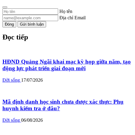
Họ tên
Địa chỉ Email
Đóng
Gửi bình luận
Đọc tiếp
HĐND Quảng Ngãi khai mạc kỳ họp giữa năm, tạo
động lực phát triển giai đoạn mới
Đời sống
17/07/2026
Mã định danh học sinh chưa được xác thực: Phụ
huynh kiểm tra ở đâu?
Đời sống
06/08/2026