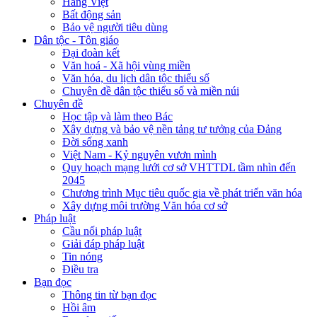
Hàng Việt
Bất động sản
Bảo vệ người tiêu dùng
Dân tộc - Tôn giáo
Đại đoàn kết
Văn hoá - Xã hội vùng miền
Văn hóa, du lịch dân tộc thiểu số
Chuyên đề dân tộc thiểu số và miền núi
Chuyên đề
Học tập và làm theo Bác
Xây dựng và bảo vệ nền tảng tư tưởng của Đảng
Đời sống xanh
Việt Nam - Kỷ nguyên vươn mình
Quy hoạch mạng lưới cơ sở VHTTDL tầm nhìn đến
2045
Chương trình Mục tiêu quốc gia về phát triển văn hóa
Xây dựng môi trường Văn hóa cơ sở
Pháp luật
Cầu nối pháp luật
Giải đáp pháp luật
Tin nóng
Điều tra
Bạn đọc
Thông tin từ bạn đọc
Hồi âm