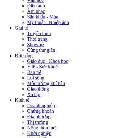
Văn học
Điện ảnh
Âm nhạc
Sân khấu - Múa
Mỹ thuật - Nhiếp ảnh
Giải trí
Truyền hình
Thời trang
Showbiz
Cùng thư giãn
Đời sống
Giáo dục - Khoa học
Y tế - Sức khoẻ
Bạn trẻ
Lối sống
Môi trường khí hậu
Giao thông
Xã hội
Kinh tế
Doanh nghiệp
Chứng khoán
Địa phương
Thị trường
Nông thôn mới
Khởi nghiệp