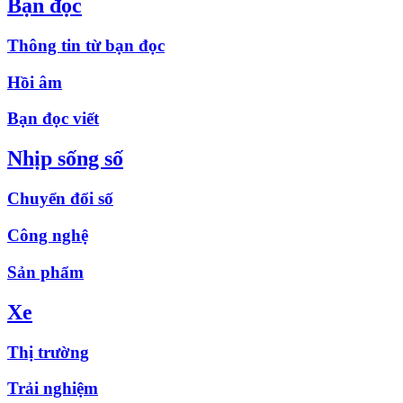
Bạn đọc
Thông tin từ bạn đọc
Hồi âm
Bạn đọc viết
Nhịp sống số
Chuyển đổi số
Công nghệ
Sản phẩm
Xe
Thị trường
Trải nghiệm