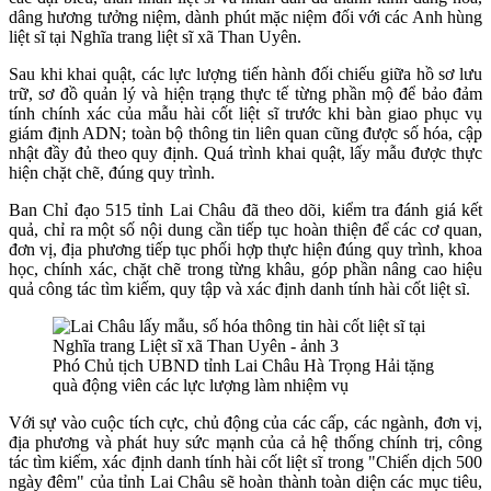
dâng hương tưởng niệm, dành phút mặc niệm đối với các Anh hùng
liệt sĩ t
ại Nghĩa trang liệt sĩ xã Than Uyên
.
Sau khi khai quật, các lực lượng tiến hành đối chiếu giữa hồ sơ lưu
trữ, sơ đồ quản lý và hiện trạng thực tế từng phần mộ để bảo đảm
tính chính xác của mẫu hài cốt liệt sĩ trước khi bàn giao phục vụ
giám định ADN; toàn bộ thông tin liên quan cũng được số hóa, cập
nhật đầy đủ theo quy định.
Quá trình khai quật, lấy mẫu được thực
hiện chặt chẽ, đúng quy trình.
B
an Chỉ đạo 515 tỉnh Lai Châu đã theo dõi, kiểm tra đánh giá kết
quả, chỉ ra một số nội dung cần tiếp tục hoàn thiện để các cơ quan,
đơn vị, địa phương tiếp tục phối hợp thực hiện đúng quy trình, khoa
học, chính xác, chặt chẽ trong từng khâu, góp phần nâng cao hiệu
quả công tác tìm kiếm, quy tập và xác định danh tính
hài cốt liệt sĩ
.
Phó Chủ tịch UBND tỉnh Lai Châu Hà Trọng Hải tặng
quà động viên các lực lượng làm nhiệm vụ
Với sự vào cuộc tích cực, chủ động của các cấp, các ngành, đơn vị,
địa phương và phát huy sức mạnh của cả hệ thống chính trị, công
tác tìm kiếm, xác định danh tính hài cốt liệt sĩ trong "Chiến dịch 500
ngày đêm" của tỉnh Lai Châu sẽ hoàn thành toàn diện các mục tiêu,