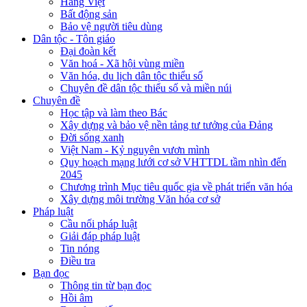
Hàng Việt
Bất động sản
Bảo vệ người tiêu dùng
Dân tộc - Tôn giáo
Đại đoàn kết
Văn hoá - Xã hội vùng miền
Văn hóa, du lịch dân tộc thiểu số
Chuyên đề dân tộc thiểu số và miền núi
Chuyên đề
Học tập và làm theo Bác
Xây dựng và bảo vệ nền tảng tư tưởng của Đảng
Đời sống xanh
Việt Nam - Kỷ nguyên vươn mình
Quy hoạch mạng lưới cơ sở VHTTDL tầm nhìn đến
2045
Chương trình Mục tiêu quốc gia về phát triển văn hóa
Xây dựng môi trường Văn hóa cơ sở
Pháp luật
Cầu nối pháp luật
Giải đáp pháp luật
Tin nóng
Điều tra
Bạn đọc
Thông tin từ bạn đọc
Hồi âm