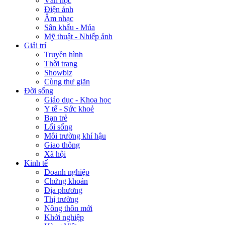
Văn học
Điện ảnh
Âm nhạc
Sân khấu - Múa
Mỹ thuật - Nhiếp ảnh
Giải trí
Truyền hình
Thời trang
Showbiz
Cùng thư giãn
Đời sống
Giáo dục - Khoa học
Y tế - Sức khoẻ
Bạn trẻ
Lối sống
Môi trường khí hậu
Giao thông
Xã hội
Kinh tế
Doanh nghiệp
Chứng khoán
Địa phương
Thị trường
Nông thôn mới
Khởi nghiệp