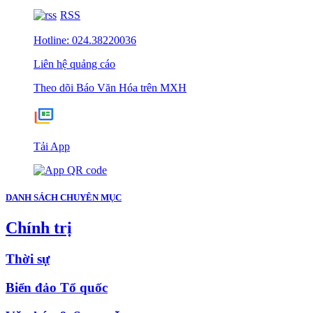
RSS
Hotline: 024.38220036
Liên hệ quảng cáo
Theo dõi Báo Văn Hóa trên MXH
Tải App
DANH SÁCH CHUYÊN MỤC
Chính trị
Thời sự
Biển đảo Tổ quốc