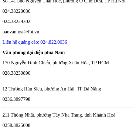
Số 141 phố Nguyễn Thái Học, phường Ô Chợ Dừa, TP Hà Nội
024.38220036
024.38229302
baovanhoa@fpt.vn
Liên hệ quảng cáo: 024.822.0036
Văn phòng đại diện phía Nam
170 Nguyễn Đình Chiểu, phường Xuân Hòa, TP HCM
028.38230890
12 Trương Hán Siêu, phường An Hải, TP Đà Nẵng
0236.3897798
211 Thống Nhất, phường Tây Nha Trang, tỉnh Khánh Hoà
0258.3825008