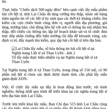
tin.
Thực hiện "Chiến dịch 500 ngày đêm" bên cạnh việc lấy mẫu phẩm
hài cốt liệt sĩ, tỉnh Lai Châu đã tăng cường thu thập, khảo sát hàng
trăm nguồn tin về các liệt sĩ hy sinh qua các thời kỳ kháng chiến; tìm
kiếm các cựu chiến binh cùng đơn vị, người dân địa phương, già
làng, trưởng bản; chủ động liên hệ với nơi có thông tin mộ nhằm thu
thập, đối chiếu các thông tin; lập kế hoạch khảo sát và tổ chức đưa
trực tiếp nhân chứng đến hiện trường chỉ dẫn để khoanh vùng, xác
định vị trí, đẩy mạnh tìm kiếm, quy tập hài cốt liệt sĩ trên địa bàn.
Tổ lấy mẫu thực hiện nhiệm vụ tại Nghĩa trang liệt sĩ xã
Than Uyên
Tại Nghĩa trang liệt sĩ xã Than Uyên, trong tổng số 150 mộ, có 90
phần mộ liệt sĩ chưa xác định được danh tính, cần phải lấy mẫu
giám định ADN.
Việc tổ chức lấy mẫu tại đây là
hoạt động làm trước, rút kinh
nghiệm, thống nhất quy trình để triển khai tại các nghĩa trang liệt sĩ
trên địa bàn tỉnh Lai Châu.
Trước khi triển khai lấy mẫu, Ban Chỉ đạo 515 tỉnh Lai Châu cùng
các đại biểu, thân nhân liệt sĩ và nhân dân đã thành kính dâng hoa,