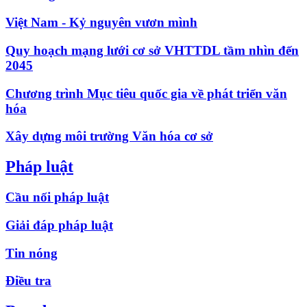
Việt Nam - Kỷ nguyên vươn mình
Quy hoạch mạng lưới cơ sở VHTTDL tầm nhìn đến
2045
Chương trình Mục tiêu quốc gia về phát triển văn
hóa
Xây dựng môi trường Văn hóa cơ sở
Pháp luật
Cầu nối pháp luật
Giải đáp pháp luật
Tin nóng
Điều tra