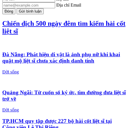
Địa chỉ Email
Đóng
Gửi bình luận
Chiến dịch 500 ngày đêm tìm kiếm hài cốt
liệt sĩ
Đà Nẵng: Phát hiện di vật là ảnh phụ nữ khi khai
quật mộ liệt sĩ chưa xác định danh tính
Đời sống
Quảng Ngãi: Từ cuốn sổ ký ức, tìm đường đưa liệt sĩ
trở về
Đời sống
TP.HCM quy tập được 227 bộ hài cốt liệt sĩ tại
Công viên Lê Thị Riêng