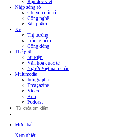
Bạn đọc viết
Nhịp sống số
Chuyển đổi số
Công nghệ
Sản phẩm
Xe
Thị trường
Trải nghiệm
Cộng đồng
Thế giới
Sự kiện
Văn hoá quốc tế
Người Việt năm châu
Multimedia
Infographic
Emagazine
Video
Ảnh
Podcast
Mới nhất
Xem nhiều