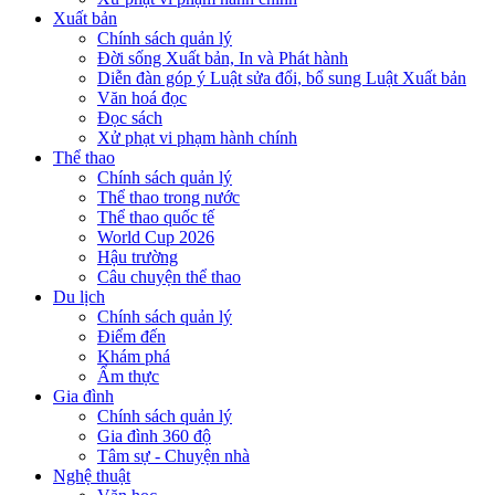
Xuất bản
Chính sách quản lý
Đời sống Xuất bản, In và Phát hành
Diễn đàn góp ý Luật sửa đổi, bổ sung Luật Xuất bản
Văn hoá đọc
Đọc sách
Xử phạt vi phạm hành chính
Thể thao
Chính sách quản lý
Thể thao trong nước
Thể thao quốc tế
World Cup 2026
Hậu trường
Câu chuyện thể thao
Du lịch
Chính sách quản lý
Điểm đến
Khám phá
Ẩm thực
Gia đình
Chính sách quản lý
Gia đình 360 độ
Tâm sự - Chuyện nhà
Nghệ thuật