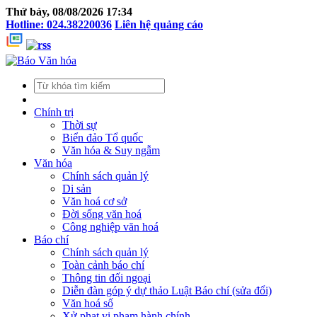
Thứ bảy, 08/08/2026 17:34
Hotline: 024.38220036
Liên hệ quảng cáo
Chính trị
Thời sự
Biển đảo Tổ quốc
Văn hóa & Suy ngẫm
Văn hóa
Chính sách quản lý
Di sản
Văn hoá cơ sở
Đời sống văn hoá
Công nghiệp văn hoá
Báo chí
Chính sách quản lý
Toàn cảnh báo chí
Thông tin đối ngoại
Diễn đàn góp ý dự thảo Luật Báo chí (sửa đổi)
Văn hoá số
Xử phạt vi phạm hành chính