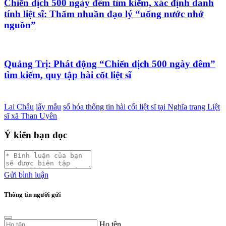
Chiến dịch 500 ngày đêm tìm kiếm, xác định danh
tính liệt sĩ: Thấm nhuần đạo lý “uống nước nhớ
nguồn”
Quảng Trị: Phát động “Chiến dịch 500 ngày đêm”
tìm kiếm, quy tập hài cốt liệt sĩ
Lai Châu
lấy mẫu
số hóa thông tin hài cốt liệt sĩ tại Nghĩa trang Liệt
sĩ xã Than Uyên
Ý kiến bạn đọc
Gửi bình luận
Thông tin người gửi
Họ tên