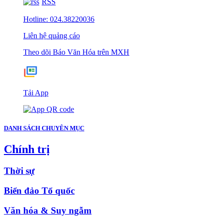
RSS
Hotline: 024.38220036
Liên hệ quảng cáo
Theo dõi Báo Văn Hóa trên MXH
Tải App
DANH SÁCH CHUYÊN MỤC
Chính trị
Thời sự
Biển đảo Tổ quốc
Văn hóa & Suy ngẫm