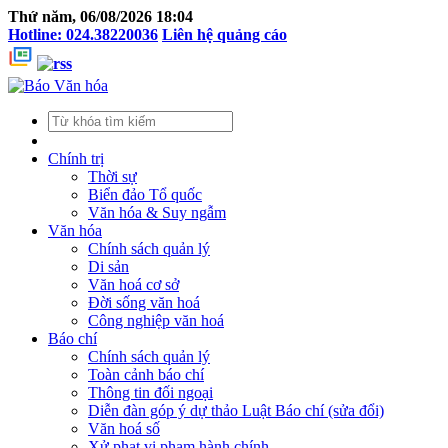
Thứ năm, 06/08/2026 18:04
Hotline: 024.38220036
Liên hệ quảng cáo
Chính trị
Thời sự
Biển đảo Tổ quốc
Văn hóa & Suy ngẫm
Văn hóa
Chính sách quản lý
Di sản
Văn hoá cơ sở
Đời sống văn hoá
Công nghiệp văn hoá
Báo chí
Chính sách quản lý
Toàn cảnh báo chí
Thông tin đối ngoại
Diễn đàn góp ý dự thảo Luật Báo chí (sửa đổi)
Văn hoá số
Xử phạt vi phạm hành chính