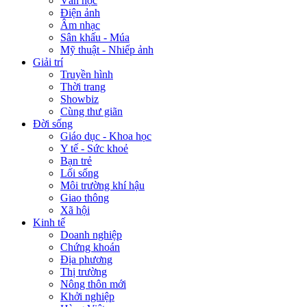
Văn học
Điện ảnh
Âm nhạc
Sân khấu - Múa
Mỹ thuật - Nhiếp ảnh
Giải trí
Truyền hình
Thời trang
Showbiz
Cùng thư giãn
Đời sống
Giáo dục - Khoa học
Y tế - Sức khoẻ
Bạn trẻ
Lối sống
Môi trường khí hậu
Giao thông
Xã hội
Kinh tế
Doanh nghiệp
Chứng khoán
Địa phương
Thị trường
Nông thôn mới
Khởi nghiệp