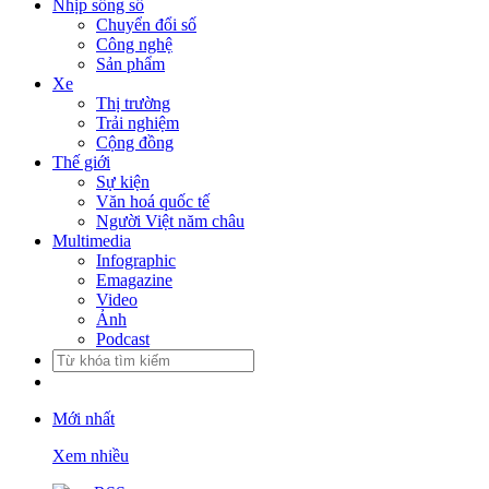
Nhịp sống số
Chuyển đổi số
Công nghệ
Sản phẩm
Xe
Thị trường
Trải nghiệm
Cộng đồng
Thế giới
Sự kiện
Văn hoá quốc tế
Người Việt năm châu
Multimedia
Infographic
Emagazine
Video
Ảnh
Podcast
Mới nhất
Xem nhiều