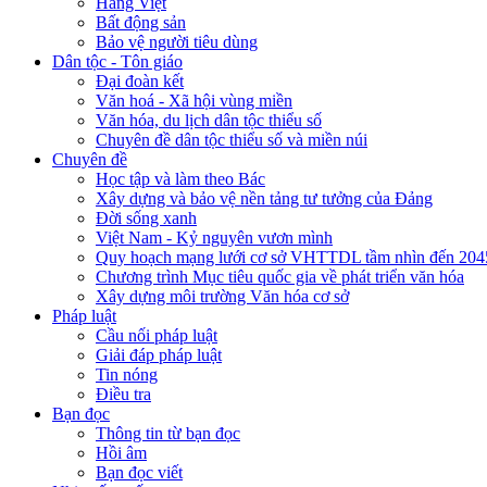
Hàng Việt
Bất động sản
Bảo vệ người tiêu dùng
Dân tộc - Tôn giáo
Đại đoàn kết
Văn hoá - Xã hội vùng miền
Văn hóa, du lịch dân tộc thiểu số
Chuyên đề dân tộc thiểu số và miền núi
Chuyên đề
Học tập và làm theo Bác
Xây dựng và bảo vệ nền tảng tư tưởng của Đảng
Đời sống xanh
Việt Nam - Kỷ nguyên vươn mình
Quy hoạch mạng lưới cơ sở VHTTDL tầm nhìn đến 204
Chương trình Mục tiêu quốc gia về phát triển văn hóa
Xây dựng môi trường Văn hóa cơ sở
Pháp luật
Cầu nối pháp luật
Giải đáp pháp luật
Tin nóng
Điều tra
Bạn đọc
Thông tin từ bạn đọc
Hồi âm
Bạn đọc viết