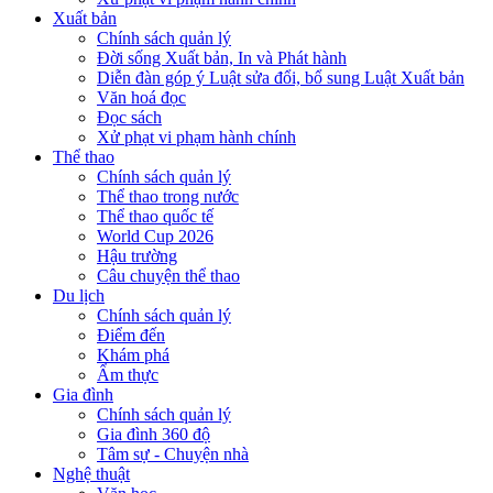
Xuất bản
Chính sách quản lý
Đời sống Xuất bản, In và Phát hành
Diễn đàn góp ý Luật sửa đổi, bổ sung Luật Xuất bản
Văn hoá đọc
Đọc sách
Xử phạt vi phạm hành chính
Thể thao
Chính sách quản lý
Thể thao trong nước
Thể thao quốc tế
World Cup 2026
Hậu trường
Câu chuyện thể thao
Du lịch
Chính sách quản lý
Điểm đến
Khám phá
Ẩm thực
Gia đình
Chính sách quản lý
Gia đình 360 độ
Tâm sự - Chuyện nhà
Nghệ thuật