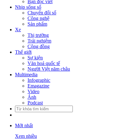
Bạn đọc viết
Nhịp sống số
Chuyển đổi số
Công nghệ
Sản phẩm
Xe
Thị trường
Trải nghiệm
Cộng đồng
Thế giới
Sự kiện
Văn hoá quốc tế
Người Việt năm châu
Multimedia
Infographic
Emagazine
Video
Ảnh
Podcast
Mới nhất
Xem nhiều