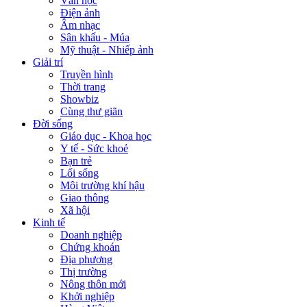
Văn học
Điện ảnh
Âm nhạc
Sân khấu - Múa
Mỹ thuật - Nhiếp ảnh
Giải trí
Truyền hình
Thời trang
Showbiz
Cùng thư giãn
Đời sống
Giáo dục - Khoa học
Y tế - Sức khoẻ
Bạn trẻ
Lối sống
Môi trường khí hậu
Giao thông
Xã hội
Kinh tế
Doanh nghiệp
Chứng khoán
Địa phương
Thị trường
Nông thôn mới
Khởi nghiệp