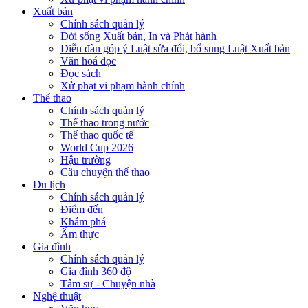
Xuất bản
Chính sách quản lý
Đời sống Xuất bản, In và Phát hành
Diễn đàn góp ý Luật sửa đổi, bổ sung Luật Xuất bản
Văn hoá đọc
Đọc sách
Xử phạt vi phạm hành chính
Thể thao
Chính sách quản lý
Thể thao trong nước
Thể thao quốc tế
World Cup 2026
Hậu trường
Câu chuyện thể thao
Du lịch
Chính sách quản lý
Điểm đến
Khám phá
Ẩm thực
Gia đình
Chính sách quản lý
Gia đình 360 độ
Tâm sự - Chuyện nhà
Nghệ thuật