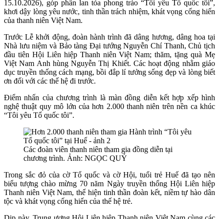
15.10.2026), góp phần lan tỏa phong trào “Tôi yêu Tổ quốc tôi”,
khơi dậy lòng yêu nước, tinh thần trách nhiệm, khát vọng cống hiến
của thanh niên Việt Nam.
Trước Lễ khởi động, đoàn hành trình đã dâng hương, dâng hoa tại
Nhà lưu niệm và Bảo tàng Đại tướng Nguyễn Chí Thanh, Chủ tịch
đầu tiên Hội Liên hiệp Thanh niên Việt Nam; thăm, tặng quà Mẹ
Việt Nam Anh hùng Nguyễn Thị Khiết. Các hoạt động nhằm giáo
dục truyền thống cách mạng, bồi đắp lí tưởng sống đẹp và lòng biết
ơn đối với các thế hệ đi trước.
Điểm nhấn của chương trình là màn đồng diễn kết hợp xếp hình
nghệ thuật quy mô lớn của hơn 2.000 thanh niên trên nền ca khúc
“Tôi yêu Tổ quốc tôi”.
Các đoàn viên thanh niên tham gia đồng diễn tại
chương trình. Ảnh: NGỌC QUÝ
Trong sắc đỏ của cờ Tổ quốc và cờ Hội, tuổi trẻ Huế đã tạo nên
biểu tượng chào mừng 70 năm Ngày truyền thống Hội Liên hiệp
Thanh niên Việt Nam, thể hiện tinh thần đoàn kết, niềm tự hào dân
tộc và khát vọng cống hiến của thế hệ trẻ.
Dịp này, Trung ương Hội Liên hiệp Thanh niên Việt Nam cùng các