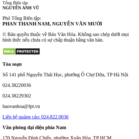
Tổng Biên tập:
NGUYỄN ANH VŨ
Phó Tổng Biên tập:
PHAN THANH NAM, NGUYỄN VĂN MƯỜI
© Bản quyền thuộc về Báo Văn Hóa. Không sao chép dưới mọi
hình thức nếu chưa có sự chấp thuận bằng văn bản.
Tòa soạn
Số 141 phố Nguyễn Thái Học, phường Ô Chợ Dừa, TP Hà Nội
024.38220036
024.38229302
baovanhoa@fpt.vn
Liên hệ quảng cáo: 024.822.0036
Văn phòng đại diện phía Nam
170 Nguyễn Đình Chiểu, phường Xuân Hòa, TP HCM