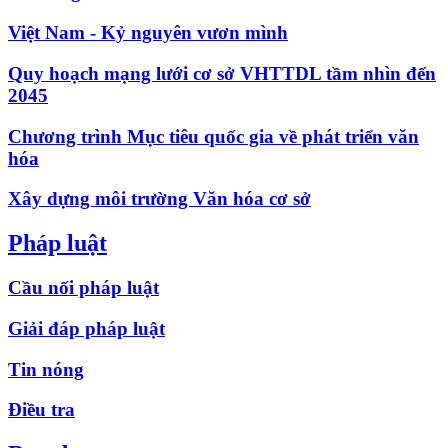
Việt Nam - Kỷ nguyên vươn mình
Quy hoạch mạng lưới cơ sở VHTTDL tầm nhìn đến
2045
Chương trình Mục tiêu quốc gia về phát triển văn
hóa
Xây dựng môi trường Văn hóa cơ sở
Pháp luật
Cầu nối pháp luật
Giải đáp pháp luật
Tin nóng
Điều tra