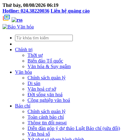
Thứ bảy, 08/08/2026 06:19
Hotline: 024.38220036
Liên hệ quảng cáo
Chính trị
Thời sự
Biển đảo Tổ quốc
Văn hóa & Suy ngẫm
Văn hóa
Chính sách quản lý
Di sản
Văn hoá cơ sở
Đời sống văn hoá
Công nghiệp văn hoá
Báo chí
Chính sách quản lý
Toàn cảnh báo chí
Thông tin đối ngoại
Diễn đàn góp ý dự thảo Luật Báo chí (sửa đổi)
Văn hoá số
Xử phạt vi phạm hành chính