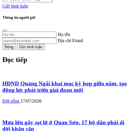
Gửi bình luận
Thông tin người gửi
Họ tên
Địa chỉ Email
Đóng
Gửi bình luận
Đọc tiếp
HĐND Quảng Ngãi khai mạc kỳ họp giữa năm, tạo
động lực phát triển giai đoạn mới
Đời sống
17/07/2026
Mưa lớn gây sạt lở ở Quan Sơn, 17 hộ dân phải di
dời khẩn cấp