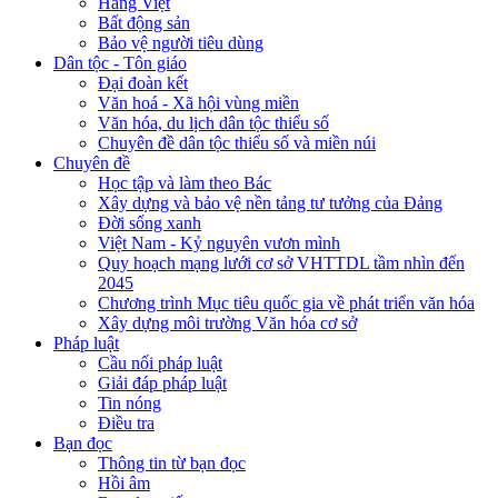
Hàng Việt
Bất động sản
Bảo vệ người tiêu dùng
Dân tộc - Tôn giáo
Đại đoàn kết
Văn hoá - Xã hội vùng miền
Văn hóa, du lịch dân tộc thiểu số
Chuyên đề dân tộc thiểu số và miền núi
Chuyên đề
Học tập và làm theo Bác
Xây dựng và bảo vệ nền tảng tư tưởng của Đảng
Đời sống xanh
Việt Nam - Kỷ nguyên vươn mình
Quy hoạch mạng lưới cơ sở VHTTDL tầm nhìn đến
2045
Chương trình Mục tiêu quốc gia về phát triển văn hóa
Xây dựng môi trường Văn hóa cơ sở
Pháp luật
Cầu nối pháp luật
Giải đáp pháp luật
Tin nóng
Điều tra
Bạn đọc
Thông tin từ bạn đọc
Hồi âm