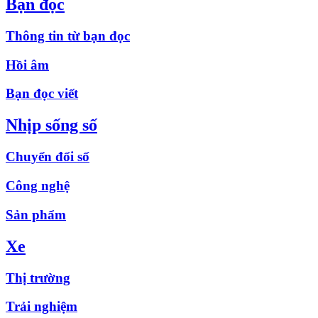
Bạn đọc
Thông tin từ bạn đọc
Hồi âm
Bạn đọc viết
Nhịp sống số
Chuyển đổi số
Công nghệ
Sản phẩm
Xe
Thị trường
Trải nghiệm