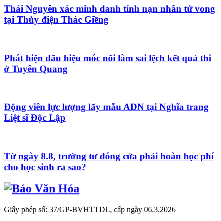
Thái Nguyên xác minh danh tính nạn nhân tử vong
tại Thủy điện Thác Giềng
Phát hiện dấu hiệu móc nối làm sai lệch kết quả thi
ở Tuyên Quang
Động viên lực lượng lấy mẫu ADN tại Nghĩa trang
Liệt sĩ Độc Lập
Từ ngày 8.8, trường tư đóng cửa phải hoàn học phí
cho học sinh ra sao?
Giấy phép số: 37/GP-BVHTTDL, cấp ngày 06.3.2026