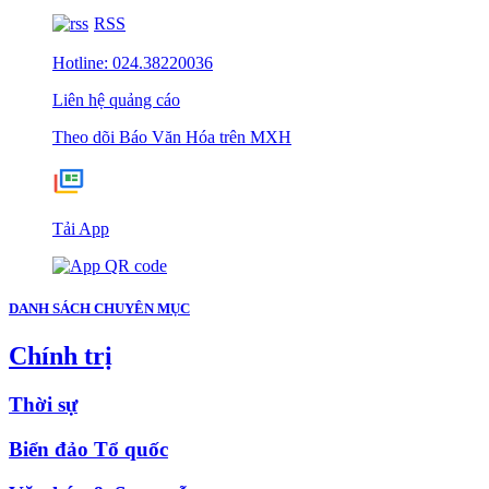
RSS
Hotline: 024.38220036
Liên hệ quảng cáo
Theo dõi Báo Văn Hóa trên MXH
Tải App
DANH SÁCH CHUYÊN MỤC
Chính trị
Thời sự
Biển đảo Tổ quốc