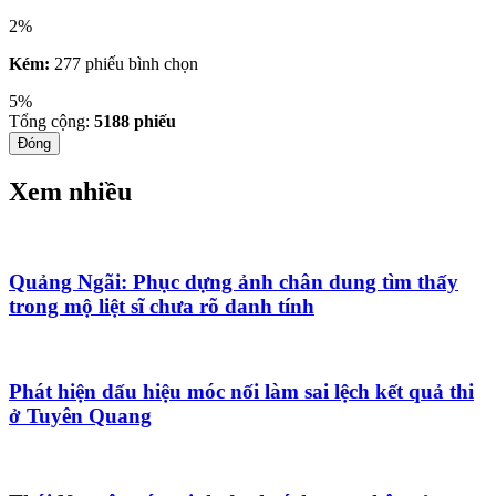
2%
Kém:
277 phiếu bình chọn
5%
Tổng cộng:
5188
phiếu
Đóng
Xem nhiều
Quảng Ngãi: Phục dựng ảnh chân dung tìm thấy
trong mộ liệt sĩ chưa rõ danh tính
Phát hiện dấu hiệu móc nối làm sai lệch kết quả thi
ở Tuyên Quang