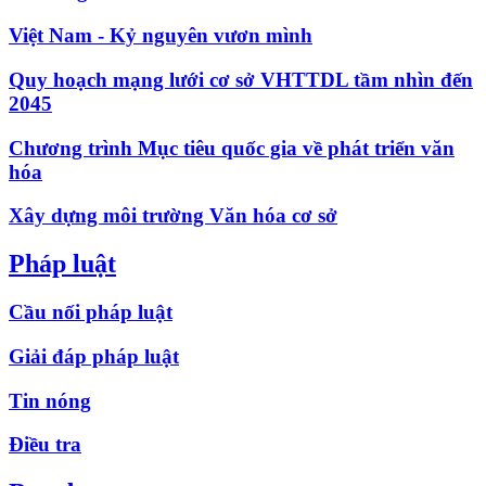
Việt Nam - Kỷ nguyên vươn mình
Quy hoạch mạng lưới cơ sở VHTTDL tầm nhìn đến
2045
Chương trình Mục tiêu quốc gia về phát triển văn
hóa
Xây dựng môi trường Văn hóa cơ sở
Pháp luật
Cầu nối pháp luật
Giải đáp pháp luật
Tin nóng
Điều tra