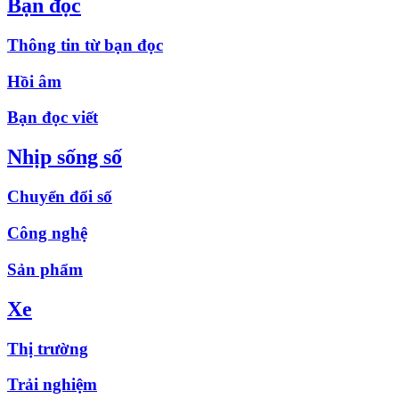
Bạn đọc
Thông tin từ bạn đọc
Hồi âm
Bạn đọc viết
Nhịp sống số
Chuyển đổi số
Công nghệ
Sản phẩm
Xe
Thị trường
Trải nghiệm