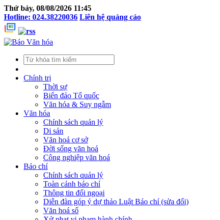
Thứ bảy, 08/08/2026 11:45
Hotline: 024.38220036
Liên hệ quảng cáo
Chính trị
Thời sự
Biển đảo Tổ quốc
Văn hóa & Suy ngẫm
Văn hóa
Chính sách quản lý
Di sản
Văn hoá cơ sở
Đời sống văn hoá
Công nghiệp văn hoá
Báo chí
Chính sách quản lý
Toàn cảnh báo chí
Thông tin đối ngoại
Diễn đàn góp ý dự thảo Luật Báo chí (sửa đổi)
Văn hoá số
Xử phạt vi phạm hành chính