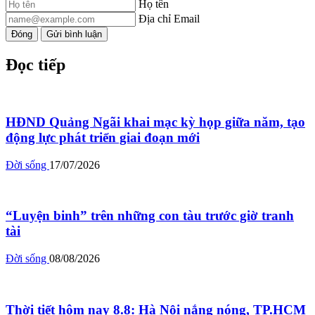
Họ tên
Địa chỉ Email
Đóng
Gửi bình luận
Đọc tiếp
HĐND Quảng Ngãi khai mạc kỳ họp giữa năm, tạo
động lực phát triển giai đoạn mới
Đời sống
17/07/2026
“Luyện binh” trên những con tàu trước giờ tranh
tài
Đời sống
08/08/2026
Thời tiết hôm nay 8.8: Hà Nội nắng nóng, TP.HCM