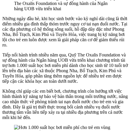
The Oxalis Foundation và sự đồng hành của Ngân
hàng UOB vừa triển khai
Những ngày đầu hè, khi học sinh bước vào kỳ nghỉ dài cũng là thời
điểm nhiều gia đình thấp thỏm trước nguy cơ tai nạn đuối nước. Tại
các địa phương có hệ thống sông suối, hồ đập dày đặc như Phong
Nha, Bố Trạch, Kim Phú và Tuyên Hóa, việc trang bị kỹ năng bơi
lội cho trẻ em luôn được xem là giải pháp căn cơ để giảm thiểu rủi
ro.
Tiếp nối hành trình nhiều năm qua, Quỹ The Oxalis Foundation và
sự đồng hành của Ngân hàng UOB vừa triển khai chương trình tài
trợ hơn 1.000 suất học bơi miễn phí dành cho học sinh từ 10 tuổi trở
lên trên địa bàn các xã thuộc Phong Nha, Bố Trạch, Kim Phú và
Tuyên Hóa, góp phần tăng thêm nguồn lực để nhiều trẻ em được
tiếp cận các khóa học an toàn dưới nước.
Không chỉ giúp các em biết bơi, chương trình còn hướng tới việc
hình thành kỹ năng tự bảo vệ bản thân trong môi trường nước, nâng
cao nhận thức về phòng tránh tai nạn đuối nước cho trẻ em và gia
đình. Đây là giá trị thiết thực trong bối cảnh nhiều vụ đuối nước
thương tâm vẫn liên tiếp xảy ra tại nhiều địa phương trên cả nước
mỗi khi hè đến.