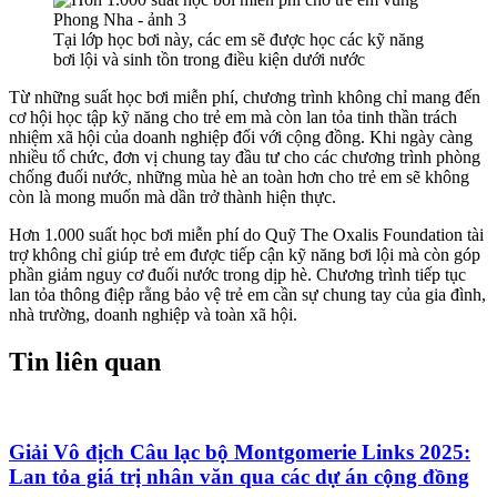
Tại lớp học bơi này, các em sẽ được học các kỹ năng
bơi lội và sinh tồn trong điều kiện dưới nước
Từ những suất học bơi miễn phí, chương trình không chỉ mang đến
cơ hội học tập kỹ năng cho trẻ em mà còn lan tỏa tinh thần trách
nhiệm xã hội của doanh nghiệp đối với cộng đồng. Khi ngày càng
nhiều tổ chức, đơn vị chung tay đầu tư cho các chương trình phòng
chống đuối nước, những mùa hè an toàn hơn cho trẻ em sẽ không
còn là mong muốn mà dần trở thành hiện thực.
Hơn 1.000 suất học bơi miễn phí do Quỹ The Oxalis Foundation tài
trợ không chỉ giúp trẻ em được tiếp cận kỹ năng bơi lội mà còn góp
phần giảm nguy cơ đuối nước trong dịp hè. Chương trình tiếp tục
lan tỏa thông điệp rằng bảo vệ trẻ em cần sự chung tay của gia đình,
nhà trường, doanh nghiệp và toàn xã hội.
Tin liên quan
Giải Vô địch Câu lạc bộ Montgomerie Links 2025:
Lan tỏa giá trị nhân văn qua các dự án cộng đồng