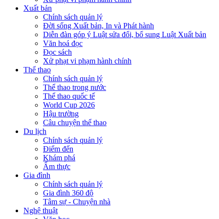
Xuất bản
Chính sách quản lý
Đời sống Xuất bản, In và Phát hành
Diễn đàn góp ý Luật sửa đổi, bổ sung Luật Xuất bản
Văn hoá đọc
Đọc sách
Xử phạt vi phạm hành chính
Thể thao
Chính sách quản lý
Thể thao trong nước
Thể thao quốc tế
World Cup 2026
Hậu trường
Câu chuyện thể thao
Du lịch
Chính sách quản lý
Điểm đến
Khám phá
Ẩm thực
Gia đình
Chính sách quản lý
Gia đình 360 độ
Tâm sự - Chuyện nhà
Nghệ thuật