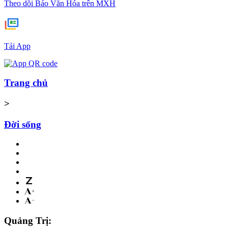
Theo dõi Báo Văn Hóa trên MXH
Tải App
Trang chủ
>
Đời sống
Quảng Trị: