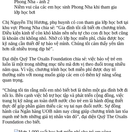
Niềm vui của các em học sinh Phong Nha khi tham gia
lớp học bơi
Chị Nguyễn Thị Hương, phụ huynh có con tham gia lớp học bơi tại
khu vực Phong Nha chia sẻ: “Gia đình tôi rất biết ơn chương trình.
Điều kiện kinh tế còn khó khăn nên nếu tự cho con đi học bơi cũng
là khoản chi không nhỏ. Nhờ có lớp học miễn phí, cháu được học
kỹ năng cần thiết để tự bảo vệ mình. Chúng tôi cảm thấy yên tâm
hơn rất nhiều trong dịp hè”.
Đại diện Quỹ The Oxalis Foundation chia sẻ: việc bảo vệ trẻ em
luôn là một trong những mục tiêu mà đơn vị theo đuổi trong nhiều
năm qua. Vì vậy, chương trình học bơi miễn phí được duy trì
thường niên với mong muốn giúp các em có thêm kỹ năng sống
quan trọng.
“Chúng tôi tin rằng mỗi em nhỏ biết bơi là thêm một gia đình bớt đi
nỗi lo. Bên cạnh việc hỗ trợ học tập và phát triển cộng đồng, việc
trang bị kỹ năng an toàn dưới nước cho trẻ em là hành động thiết
thực để góp phần giảm thiểu các vụ tai nạn đuối nước. Sự đồng
hành của Ngân hàng UOB năm nay cũng giúp chương trình lan tỏa
mạnh mẽ hơn những giá trị nhân văn đó”, đại diện Quỹ The Oxalis
Foundation cho biết.