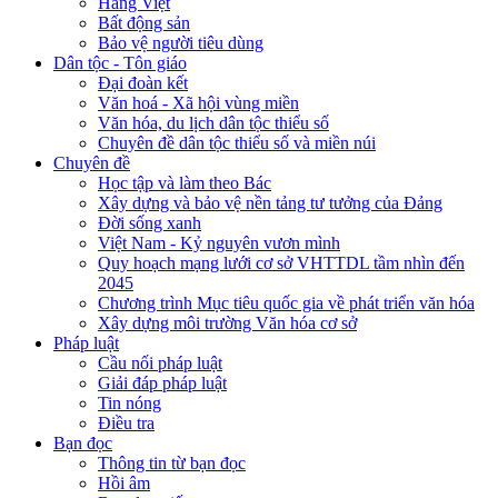
Hàng Việt
Bất động sản
Bảo vệ người tiêu dùng
Dân tộc - Tôn giáo
Đại đoàn kết
Văn hoá - Xã hội vùng miền
Văn hóa, du lịch dân tộc thiểu số
Chuyên đề dân tộc thiểu số và miền núi
Chuyên đề
Học tập và làm theo Bác
Xây dựng và bảo vệ nền tảng tư tưởng của Đảng
Đời sống xanh
Việt Nam - Kỷ nguyên vươn mình
Quy hoạch mạng lưới cơ sở VHTTDL tầm nhìn đến
2045
Chương trình Mục tiêu quốc gia về phát triển văn hóa
Xây dựng môi trường Văn hóa cơ sở
Pháp luật
Cầu nối pháp luật
Giải đáp pháp luật
Tin nóng
Điều tra
Bạn đọc
Thông tin từ bạn đọc
Hồi âm