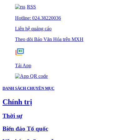
RSS
Hotline: 024.38220036
Liên hệ quảng cáo
Theo dõi Báo Văn Hóa trên MXH
Tải App
DANH SÁCH CHUYÊN MỤC
Chính trị
Thời sự
Biển đảo Tổ quốc