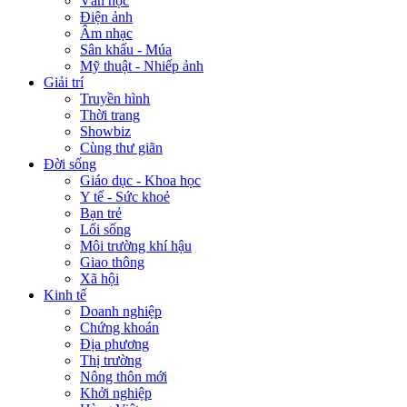
Văn học
Điện ảnh
Âm nhạc
Sân khấu - Múa
Mỹ thuật - Nhiếp ảnh
Giải trí
Truyền hình
Thời trang
Showbiz
Cùng thư giãn
Đời sống
Giáo dục - Khoa học
Y tế - Sức khoẻ
Bạn trẻ
Lối sống
Môi trường khí hậu
Giao thông
Xã hội
Kinh tế
Doanh nghiệp
Chứng khoán
Địa phương
Thị trường
Nông thôn mới
Khởi nghiệp