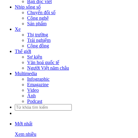
Bạn đọc viết
Nhịp sống số
Chuyển đổi số
Công nghệ
Sản phẩm
Xe
Thị trường
Trải nghiệm
Cộng đồng
Thế giới
Sự kiện
Văn hoá quốc tế
Người Việt năm châu
Multimedia
Infographic
Emagazine
Video
Ảnh
Podcast
Mới nhất
Xem nhiều