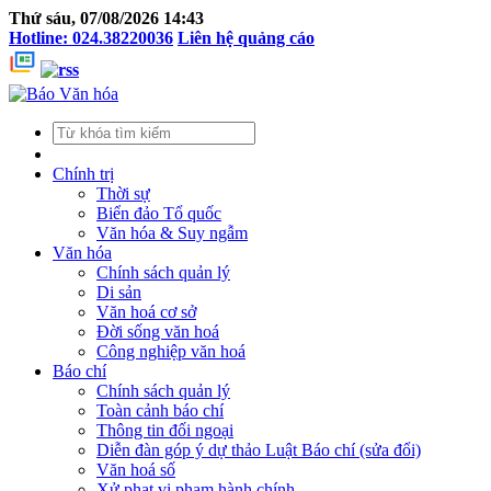
Thứ sáu, 07/08/2026 14:43
Hotline: 024.38220036
Liên hệ quảng cáo
Chính trị
Thời sự
Biển đảo Tổ quốc
Văn hóa & Suy ngẫm
Văn hóa
Chính sách quản lý
Di sản
Văn hoá cơ sở
Đời sống văn hoá
Công nghiệp văn hoá
Báo chí
Chính sách quản lý
Toàn cảnh báo chí
Thông tin đối ngoại
Diễn đàn góp ý dự thảo Luật Báo chí (sửa đổi)
Văn hoá số
Xử phạt vi phạm hành chính