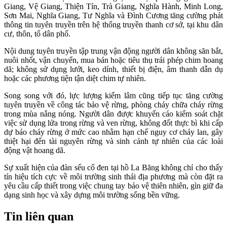
Giang, Vệ Giang, Thiện Tín, Trà Giang, Nghĩa Hành, Minh Long,
Sơn Mai, Nghĩa Giang, Tư Nghĩa và Đình Cương tăng cường phát
thông tin tuyên truyền trên hệ thống truyền thanh cơ sở, tại khu dân
cư, thôn, tổ dân phố.
Nội dung tuyên truyền tập trung vận động người dân không săn bắt,
nuôi nhốt, vận chuyển, mua bán hoặc tiêu thụ trái phép chim hoang
dã; không sử dụng lưới, keo dính, thiết bị điện, âm thanh dẫn dụ
hoặc các phương tiện tận diệt chim tự nhiên.
Song song với đó, lực lượng kiểm lâm cũng tiếp tục tăng cường
tuyên truyền về công tác bảo vệ rừng, phòng cháy chữa cháy rừng
trong mùa nắng nóng. Người dân được khuyến cáo kiểm soát chặt
việc sử dụng lửa trong rừng và ven rừng, không đốt thực bì khi cấp
dự báo cháy rừng ở mức cao nhằm hạn chế nguy cơ cháy lan, gây
thiệt hại đến tài nguyên rừng và sinh cảnh tự nhiên của các loài
động vật hoang dã.
Sự xuất hiện của đàn sếu cổ đen tại hồ La Băng không chỉ cho thấy
tín hiệu tích cực về môi trường sinh thái địa phương mà còn đặt ra
yêu cầu cấp thiết trong việc chung tay bảo vệ thiên nhiên, gìn giữ đa
dạng sinh học và xây dựng môi trường sống bền vững.
Tin liên quan