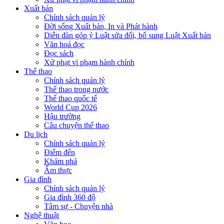
Xuất bản
Chính sách quản lý
Đời sống Xuất bản, In và Phát hành
Diễn đàn góp ý Luật sửa đổi, bổ sung Luật Xuất bản
Văn hoá đọc
Đọc sách
Xử phạt vi phạm hành chính
Thể thao
Chính sách quản lý
Thể thao trong nước
Thể thao quốc tế
World Cup 2026
Hậu trường
Câu chuyện thể thao
Du lịch
Chính sách quản lý
Điểm đến
Khám phá
Ẩm thực
Gia đình
Chính sách quản lý
Gia đình 360 độ
Tâm sự - Chuyện nhà
Nghệ thuật