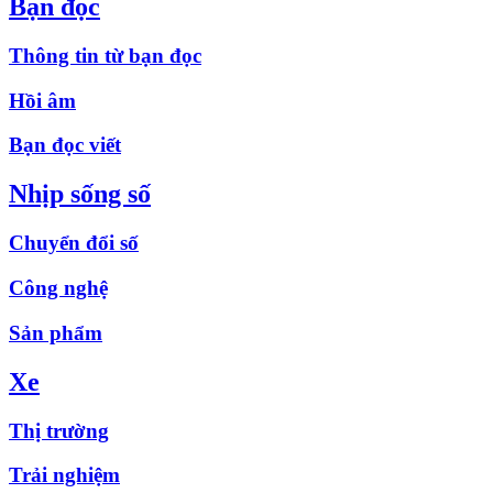
Bạn đọc
Thông tin từ bạn đọc
Hồi âm
Bạn đọc viết
Nhịp sống số
Chuyển đổi số
Công nghệ
Sản phẩm
Xe
Thị trường
Trải nghiệm