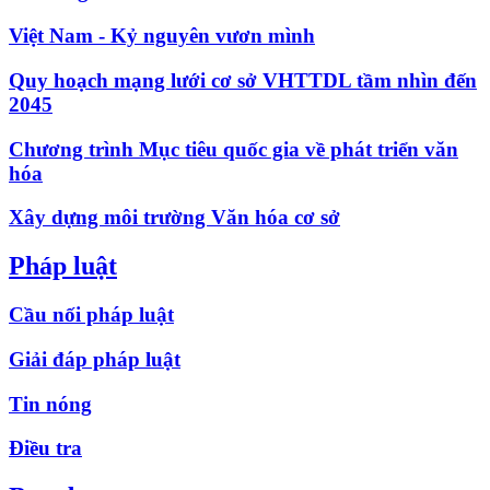
Việt Nam - Kỷ nguyên vươn mình
Quy hoạch mạng lưới cơ sở VHTTDL tầm nhìn đến
2045
Chương trình Mục tiêu quốc gia về phát triển văn
hóa
Xây dựng môi trường Văn hóa cơ sở
Pháp luật
Cầu nối pháp luật
Giải đáp pháp luật
Tin nóng
Điều tra