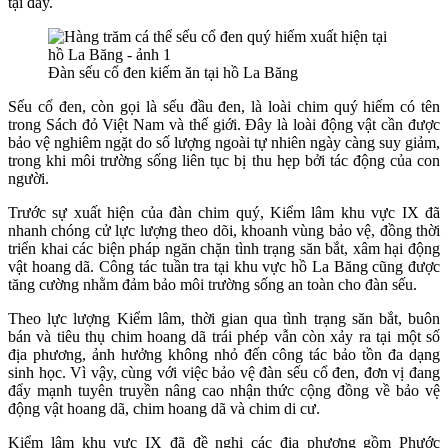
tại đây.
Đàn sếu cổ đen kiếm ăn tại hồ La Băng
Sếu cổ đen, còn gọi là sếu đầu đen, là loài chim quý hiếm có tên
trong Sách đỏ Việt Nam và thế giới. Đây là loài động vật cần được
bảo vệ nghiêm ngặt do số lượng ngoài tự nhiên ngày càng suy giảm,
trong khi môi trường sống liên tục bị thu hẹp bởi tác động của con
người.
Trước sự xuất hiện của đàn chim quý, Kiểm lâm khu vực IX đã
nhanh chóng cử lực lượng theo dõi, khoanh vùng bảo vệ, đồng thời
triển khai các biện pháp ngăn chặn tình trạng săn bắt, xâm hại động
vật hoang dã. Công tác tuần tra tại khu vực hồ La Băng cũng được
tăng cường nhằm đảm bảo môi trường sống an toàn cho đàn sếu.
Theo lực lượng Kiểm lâm, thời gian qua tình trạng săn bắt, buôn
bán và tiêu thụ chim hoang dã trái phép vẫn còn xảy ra tại một số
địa phương, ảnh hưởng không nhỏ đến công tác bảo tồn đa dạng
sinh học. Vì vậy, cùng với việc bảo vệ đàn sếu cổ đen, đơn vị đang
đẩy mạnh tuyên truyền nâng cao nhận thức cộng đồng về bảo vệ
động vật hoang dã, chim hoang dã và chim di cư.
Kiểm lâm khu vực IX đã đề nghị các địa phương gồm Phước