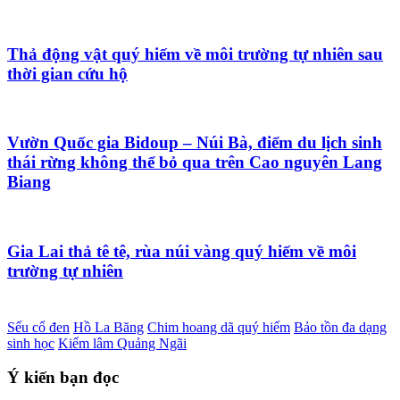
Thả động vật quý hiếm về môi trường tự nhiên sau
thời gian cứu hộ
Vườn Quốc gia Bidoup – Núi Bà, điểm du lịch sinh
thái rừng không thể bỏ qua trên Cao nguyên Lang
Biang
Gia Lai thả tê tê, rùa núi vàng quý hiếm về môi
trường tự nhiên
Sếu cổ đen
Hồ La Băng
Chim hoang dã quý hiếm
Bảo tồn đa dạng
sinh học
Kiểm lâm Quảng Ngãi
Ý kiến bạn đọc