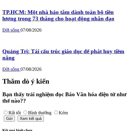
TP.HCM: Một nhà hảo tâm dành toàn bộ tiền
lương trong 73 tháng cho hoạt động nhân đạo
Đời sống
07/08/2026
Quảng Trị: Tái cấu trúc giáo dục để phát huy tiềm
năng
Đời sống
07/08/2026
Thăm dò ý kiến
Bạn thấy trải nghiệm đọc Báo Văn hóa điện tử như
thế nào??
Rất tốt
Bình thường
Kém
Gửi
Xem kết quả
Kết quả bình chọn