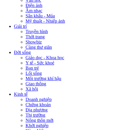
Văn học
Điện ảnh
Âm nhạc
Sân khấu - Múa
Mỹ thuật - Nhiếp ảnh
Giải trí
Truyền hình
Thời trang
Showbiz
Cùng thư giãn
Đời sống
Giáo dục - Khoa học
Y tế - Sức khoẻ
Bạn trẻ
Lối sống
Môi trường khí hậu
Giao thông
Xã hội
Kinh tế
Doanh nghiệp
Chứng khoán
Địa phương
Thị trường
Nông thôn mới
Khởi nghiệp