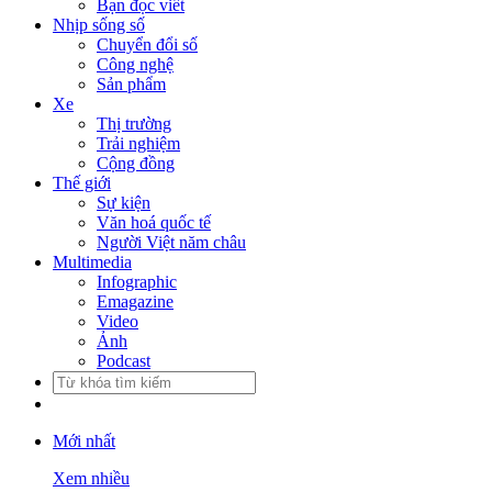
Bạn đọc viết
Nhịp sống số
Chuyển đổi số
Công nghệ
Sản phẩm
Xe
Thị trường
Trải nghiệm
Cộng đồng
Thế giới
Sự kiện
Văn hoá quốc tế
Người Việt năm châu
Multimedia
Infographic
Emagazine
Video
Ảnh
Podcast
Mới nhất
Xem nhiều