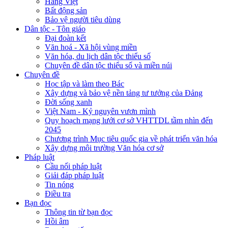
Hàng Việt
Bất động sản
Bảo vệ người tiêu dùng
Dân tộc - Tôn giáo
Đại đoàn kết
Văn hoá - Xã hội vùng miền
Văn hóa, du lịch dân tộc thiểu số
Chuyên đề dân tộc thiểu số và miền núi
Chuyên đề
Học tập và làm theo Bác
Xây dựng và bảo vệ nền tảng tư tưởng của Đảng
Đời sống xanh
Việt Nam - Kỷ nguyên vươn mình
Quy hoạch mạng lưới cơ sở VHTTDL tầm nhìn đến
2045
Chương trình Mục tiêu quốc gia về phát triển văn hóa
Xây dựng môi trường Văn hóa cơ sở
Pháp luật
Cầu nối pháp luật
Giải đáp pháp luật
Tin nóng
Điều tra
Bạn đọc
Thông tin từ bạn đọc
Hồi âm