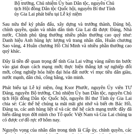
Bộ trưởng, Chủ nhiệm Ủy ban Dân tộc, nguyên Chủ
tịch Hội đồng Dân tộc Quốc hội, nguyên Bí thư Tỉnh
ủy Gia Lai phát biểu tại Lễ kỷ niệm
Sau nửa thế kỷ phấn đấu, xây dựng và trưởng thành, Đảng bộ,
chính quyền, quân và nhân dân tỉnh Gia Lai đã được Đảng, Nhà
nước, Chính phủ tặng thưởng nhiều phần thưởng cao quý như:
Danh hiệu Anh hùng lực lượng vũ trang nhân dân, Huân chương
Sao vàng, 4 Huân chương Hồ Chí Minh và nhiều phần thưởng cao
quý khác.
Đây là tiền đề quan trọng để tỉnh Gia Lai vững vàng niềm tin bước
vào giai đoạn cách mạng mới; thực hiện thắng lợi sự nghiệp đổi
mới, công nghiệp hóa hiện đại hóa đất nước vì mục tiêu dân giàu,
nước mạnh, dân chủ, công bằng, văn minh.
Phát biểu tại Lễ kỷ niệm, ông Ksor Phước, nguyên Ủy viên TƯ
Đảng, nguyên Bộ trưởng, Chủ nhiệm Ủy ban Dân tộc, nguyên Chủ
tịch Hội đồng Dân tộc Quốc hội, nguyên Bí thư Tỉnh ủy Gia Lai
chia sẻ: Các thế hệ chúng ta mãi mãi ghi nhớ và biết ơn Bác Hồ,
Đảng ta, các anh hùng liệt sĩ và các thế hệ cách mạng trước đây đã
hiến dâng trọn đời mình cho Tổ quốc Việt Nam và Gia Lai chúng ta
có được cơ đồ rực rỡ hôm nay.
Nguyện vọng của nhân dân trong tỉnh là Cấp ủy, chính quyền, các