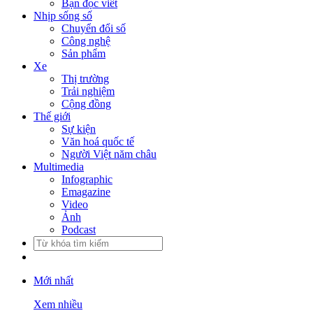
Bạn đọc viết
Nhịp sống số
Chuyển đổi số
Công nghệ
Sản phẩm
Xe
Thị trường
Trải nghiệm
Cộng đồng
Thế giới
Sự kiện
Văn hoá quốc tế
Người Việt năm châu
Multimedia
Infographic
Emagazine
Video
Ảnh
Podcast
Mới nhất
Xem nhiều