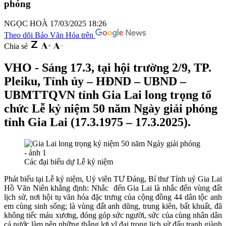
phóng
NGỌC HOÀ
17/03/2025 18:26
Theo dõi Báo Văn Hóa trên
Chia sẻ
VHO - Sáng 17.3, tại hội trường 2/9, TP.
Pleiku, Tỉnh ủy – HĐND – UBND –
UBMTTQVN tỉnh Gia Lai long trọng tổ
chức Lễ kỷ niệm 50 năm Ngày giải phóng
tỉnh Gia Lai (17.3.1975 – 17.3.2025).
Các đại biểu dự Lễ kỷ niệm
Phát biểu tại Lễ kỷ niệm, Uỷ viên TƯ Đảng, Bí thư Tỉnh uỷ Gia Lai
Hồ Văn Niên khẳng định: Nhắc đến Gia Lai là nhắc đến vùng đất
lịch sử, nơi hội tụ văn hóa đặc trưng của cộng đồng 44 dân tộc anh
em cùng sinh sống; là vùng đất anh dũng, trung kiên, bất khuất, đã
không tiếc máu xương, đóng góp sức người, sức của cùng nhân dân
cả nước làm nên những thắng lợi vĩ đại trong lịch sử đấu tranh giành