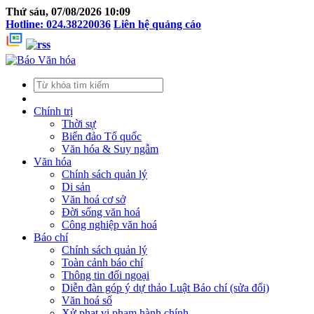
Thứ sáu, 07/08/2026 10:09
Hotline: 024.38220036
Liên hệ quảng cáo
Chính trị
Thời sự
Biển đảo Tổ quốc
Văn hóa & Suy ngẫm
Văn hóa
Chính sách quản lý
Di sản
Văn hoá cơ sở
Đời sống văn hoá
Công nghiệp văn hoá
Báo chí
Chính sách quản lý
Toàn cảnh báo chí
Thông tin đối ngoại
Diễn đàn góp ý dự thảo Luật Báo chí (sửa đổi)
Văn hoá số
Xử phạt vi phạm hành chính