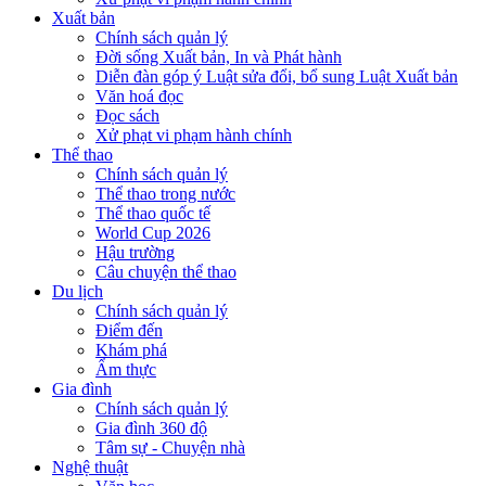
Xuất bản
Chính sách quản lý
Đời sống Xuất bản, In và Phát hành
Diễn đàn góp ý Luật sửa đổi, bổ sung Luật Xuất bản
Văn hoá đọc
Đọc sách
Xử phạt vi phạm hành chính
Thể thao
Chính sách quản lý
Thể thao trong nước
Thể thao quốc tế
World Cup 2026
Hậu trường
Câu chuyện thể thao
Du lịch
Chính sách quản lý
Điểm đến
Khám phá
Ẩm thực
Gia đình
Chính sách quản lý
Gia đình 360 độ
Tâm sự - Chuyện nhà
Nghệ thuật