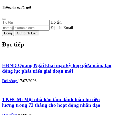
Thông tin người gửi
Họ tên
Địa chỉ Email
Đóng
Gửi bình luận
Đọc tiếp
HĐND Quảng Ngãi khai mạc kỳ họp giữa năm, tạo
động lực phát triển giai đoạn mới
Đời sống
17/07/2026
TP.HCM: Một nhà hảo tâm dành toàn bộ tiền
lương trong 73 tháng cho hoạt động nhân đạo