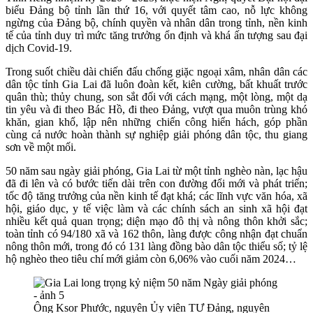
biểu Đảng bộ tỉnh lần thứ 16, với quyết tâm cao, nỗ lực không
ngừng của Đảng bộ, chính quyền và nhân dân trong tỉnh, nền kinh
tế của tỉnh duy trì mức tăng trưởng ổn định và khá ấn tượng sau đại
dịch Covid-19.
Trong suốt chiều dài chiến đấu chống giặc ngoại xâm, nhân dân các
dân tộc tỉnh Gia Lai đã luôn đoàn kết, kiên cường, bất khuất trước
quân thù; thủy chung, son sắt đối với cách mạng, một lòng, một dạ
tin yêu và đi theo Bác Hồ, đi theo Đảng, vượt qua muôn trùng khó
khăn, gian khổ, lập nên những chiến công hiển hách, góp phần
cùng cả nước hoàn thành sự nghiệp giải phóng dân tộc, thu giang
sơn về một mối.
50 năm sau ngày giải phóng, Gia Lai từ một tỉnh nghèo nàn, lạc hậu
đã đi lên và có bước tiến dài trên con đường đổi mới và phát triển;
tốc độ tăng trưởng của nền kinh tế đạt khá; các lĩnh vực văn hóa, xã
hội, giáo dục, y tế việc làm và các chính sách an sinh xã hội đạt
nhiều kết quả quan trọng; diện mạo đô thị và nông thôn khởi sắc;
toàn tỉnh có 94/180 xã và 162 thôn, làng được công nhận đạt chuẩn
nông thôn mới, trong đó có 131 làng đồng bào dân tộc thiểu số; tỷ lệ
hộ nghèo theo tiêu chí mới giảm còn 6,06% vào cuối năm 2024…
Ông Ksor Phước, nguyên Ủy viên TƯ Đảng, nguyên