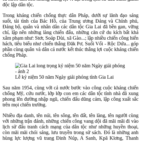
độc lập dân tộc.
Trong kháng chiến chống thực dân Pháp, dưới sự lãnh đạo sáng
suốt, tài tình của Bác Hồ, của Trung ương Đảng và Chính phủ,
Đảng bộ, quân và nhân dân các dân tộc Gia Lai đã bền gan, vững
chí, lập nên những làng chiến đấu, những căn cứ du kích bất khả
xâm phạm như: Stơr, Soáp Dùi, xã Gào...; lập nhiều chiến công hiển
hách, tiêu biểu như chiến thắng Đăk Pơ, Suối Vối - Rộc Dứa... góp
phần cùng quân và dân cả nước kết thúc thắng lợi cuộc kháng chiến
chống Pháp.
Lễ kỷ niệm 50 năm Ngày giải phóng tỉnh Gia Lai
Sau năm 1954, cùng với cả nước bước vào công cuộc kháng chiến
chống Mỹ, cứu nước, lớp lớp con em các dân tộc tỉnh nhà đã xung
phong lên đường nhập ngũ, chiến đấu dũng cảm, lập công xuất sắc
trên mọi chiến trường.
Nhiều địa danh, tên núi, tên sông, tên đất, tên làng, tên người cùng
với những trận đánh, những chiến công vang dội đã mãi mãi đi vào
lịch sử đấu tranh cách mạng của dân tộc như những huyền thoại,
còn mãi mãi chói sáng, lưu truyền trong sử sách. Đó là những anh
hùng lực lượng vũ trang Đinh Núp, A Sanh, Kpă Klơng, Thanh