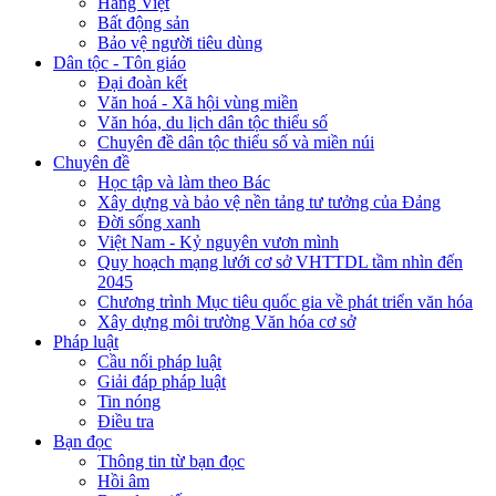
Hàng Việt
Bất động sản
Bảo vệ người tiêu dùng
Dân tộc - Tôn giáo
Đại đoàn kết
Văn hoá - Xã hội vùng miền
Văn hóa, du lịch dân tộc thiểu số
Chuyên đề dân tộc thiểu số và miền núi
Chuyên đề
Học tập và làm theo Bác
Xây dựng và bảo vệ nền tảng tư tưởng của Đảng
Đời sống xanh
Việt Nam - Kỷ nguyên vươn mình
Quy hoạch mạng lưới cơ sở VHTTDL tầm nhìn đến
2045
Chương trình Mục tiêu quốc gia về phát triển văn hóa
Xây dựng môi trường Văn hóa cơ sở
Pháp luật
Cầu nối pháp luật
Giải đáp pháp luật
Tin nóng
Điều tra
Bạn đọc
Thông tin từ bạn đọc
Hồi âm