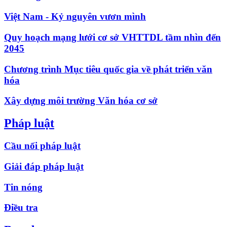
Việt Nam - Kỷ nguyên vươn mình
Quy hoạch mạng lưới cơ sở VHTTDL tầm nhìn đến
2045
Chương trình Mục tiêu quốc gia về phát triển văn
hóa
Xây dựng môi trường Văn hóa cơ sở
Pháp luật
Cầu nối pháp luật
Giải đáp pháp luật
Tin nóng
Điều tra