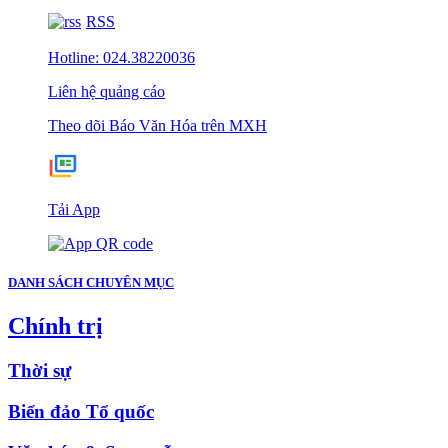
RSS
Hotline: 024.38220036
Liên hệ quảng cáo
Theo dõi Báo Văn Hóa trên MXH
Tải App
DANH SÁCH CHUYÊN MỤC
Chính trị
Thời sự
Biển đảo Tổ quốc