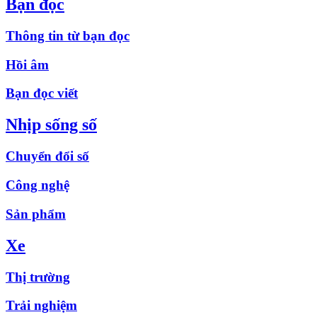
Bạn đọc
Thông tin từ bạn đọc
Hồi âm
Bạn đọc viết
Nhịp sống số
Chuyển đổi số
Công nghệ
Sản phẩm
Xe
Thị trường
Trải nghiệm