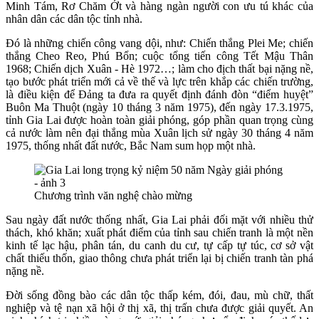
Minh Tám, Rơ Chăm Ớt và hàng ngàn người con ưu tú khác của
nhân dân các dân tộc tỉnh nhà.
Đó là những chiến công vang dội, như: Chiến thắng Plei Me; chiến
thắng Cheo Reo, Phú Bổn; cuộc tổng tiến công Tết Mậu Thân
1968; Chiến dịch Xuân - Hè 1972…; làm cho địch thất bại nặng nề,
tạo bước phát triển mới cả về thế và lực trên khắp các chiến trường,
là điều kiện để Đảng ta đưa ra quyết định đánh đòn “điểm huyệt”
Buôn Ma Thuột (ngày 10 tháng 3 năm 1975), đến ngày 17.3.1975,
tỉnh Gia Lai được hoàn toàn giải phóng, góp phần quan trọng cùng
cả nước làm nên đại thắng mùa Xuân lịch sử ngày 30 tháng 4 năm
1975, thống nhất đất nước, Bắc Nam sum họp một nhà.
Chương trình văn nghệ chào mừng
Sau ngày đất nước thống nhất, Gia Lai phải đối mặt với nhiều thử
thách, khó khăn; xuất phát điểm của tỉnh sau chiến tranh là một nền
kinh tế lạc hậu, phân tán, du canh du cư, tự cấp tự túc, cơ sở vật
chất thiếu thốn, giao thông chưa phát triển lại bị chiến tranh tàn phá
nặng nề.
Đời sống đồng bào các dân tộc thấp kém, đói, đau, mù chữ, thất
nghiệp và tệ nạn xã hội ở thị xã, thị trấn chưa được giải quyết. An