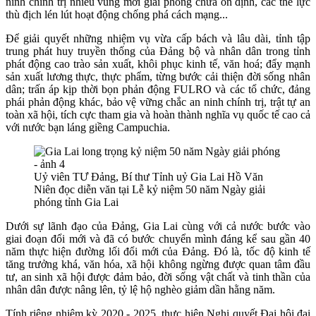
ninh chính trị nhiều vùng mới giải phóng chưa ổn định, các thế lực
thù địch lén lút hoạt động chống phá cách mạng...
Để giải quyết những nhiệm vụ vừa cấp bách và lâu dài, tỉnh tập
trung phát huy truyền thống của Đảng bộ và nhân dân trong tỉnh
phát động cao trào sản xuất, khôi phục kinh tế, văn hoá; đẩy mạnh
sản xuất lương thực, thực phẩm, từng bước cải thiện đời sống nhân
dân; trấn áp kịp thời bọn phản động FULRO và các tổ chức, đảng
phái phản động khác, bảo vệ vững chắc an ninh chính trị, trật tự an
toàn xã hội, tích cực tham gia và hoàn thành nghĩa vụ quốc tế cao cả
với nước bạn láng giềng Campuchia.
Uỷ viên TƯ Đảng, Bí thư Tỉnh uỷ Gia Lai Hồ Văn
Niên đọc diễn văn tại Lễ kỷ niệm 50 năm Ngày giải
phóng tỉnh Gia Lai
Dưới sự lãnh đạo của Đảng, Gia Lai cùng với cả nước bước vào
giai đoạn đổi mới và đã có bước chuyển mình đáng kể sau gần 40
năm thực hiện đường lối đổi mới của Đảng. Đó là, tốc độ kinh tế
tăng trưởng khá, văn hóa, xã hội không ngừng được quan tâm đầu
tư, an sinh xã hội được đảm bảo, đời sống vật chất và tinh thần của
nhân dân được nâng lên, tỷ lệ hộ nghèo giảm dần hằng năm.
Tính riêng nhiệm kỳ 2020 - 2025, thực hiện Nghị quyết Đại hội đại