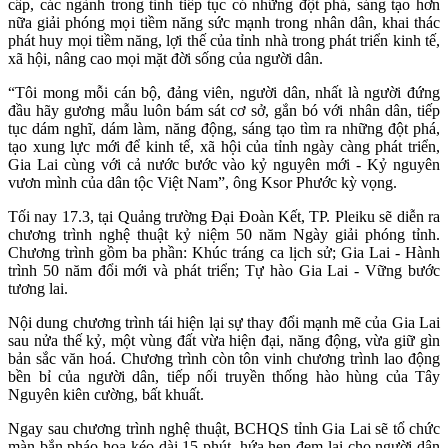
cấp, các ngành trong tỉnh tiếp tục có những đột phá, sáng tạo hơn
nữa giải phóng mọi tiềm năng sức mạnh trong nhân dân, khai thác
phát huy mọi tiềm năng, lợi thế của tỉnh nhà trong phát triển kinh tế,
xã hội, nâng cao mọi mặt đời sống của người dân.
“Tôi mong mỗi cán bộ, đảng viên, người dân, nhất là người đứng
đầu hãy gương mẫu luôn bám sát cơ sở, gắn bó với nhân dân, tiếp
tục dám nghĩ, dám làm, năng động, sáng tạo tìm ra những đột phá,
tạo xung lực mới để kinh tế, xã hội của tỉnh ngày càng phát triển,
Gia Lai cùng với cả nước bước vào kỷ nguyên mới - Kỷ nguyên
vươn mình của dân tộc Việt Nam”, ông Ksor Phước kỳ vọng.
Tối nay 17.3, tại Quảng trường Đại Đoàn Kết, TP. Pleiku sẽ diễn ra
chương trình nghệ thuật kỷ niệm 50 năm Ngày giải phóng tỉnh.
Chương trình gồm ba phần: Khúc tráng ca lịch sử; Gia Lai - Hành
trình 50 năm đổi mới và phát triển; Tự hào Gia Lai - Vững bước
tương lai.
Nội dung chương trình tái hiện lại sự thay đổi mạnh mẽ của Gia Lai
sau nửa thế kỷ, một vùng đất vừa hiện đại, năng động, vừa giữ gìn
bản sắc văn hoá. Chương trình còn tôn vinh chương trình lao động
bền bỉ của người dân, tiếp nối truyền thống hào hùng của Tây
Nguyên kiên cường, bất khuất.
Ngay sau chương trình nghệ thuật, BCHQS tỉnh Gia Lai sẽ tổ chức
màn bắn pháo hoa kéo dài 15 phút, hứa hẹn đem lại cho người dân