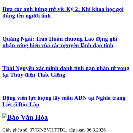
Đưa các anh hùng trở về: Kỳ 2: Khi khoa học gọi
đúng tên người lính
Quảng Ngãi: Trao Huân chương Lao động ghi
nhận cống hiến của các nguyên lãnh đạo tỉnh
Thái Nguyên xác minh danh tính nạn nhân tử vong
tại Thủy điện Thác Giềng
Động viên lực lượng lấy mẫu ADN tại Nghĩa trang
Liệt sĩ Độc Lập
Giấy phép số: 37/GP-BVHTTDL, cấp ngày 06.3.2026