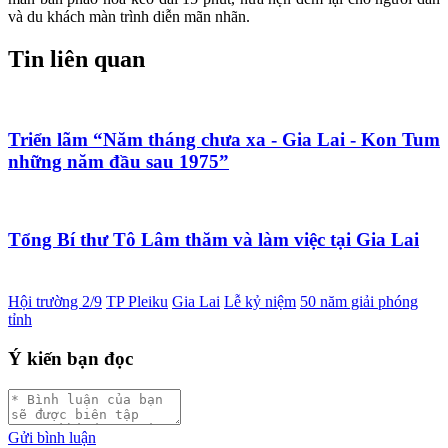
và du khách màn trình diễn mãn nhãn.
Tin liên quan
Triển lãm “Năm tháng chưa xa - Gia Lai - Kon Tum
những năm đầu sau 1975”
Tổng Bí thư Tô Lâm thăm và làm việc tại Gia Lai
Hội trường 2/9
TP Pleiku
Gia Lai
Lễ kỷ niệm
50 năm giải phóng
tỉnh
Ý kiến bạn đọc
Gửi bình luận