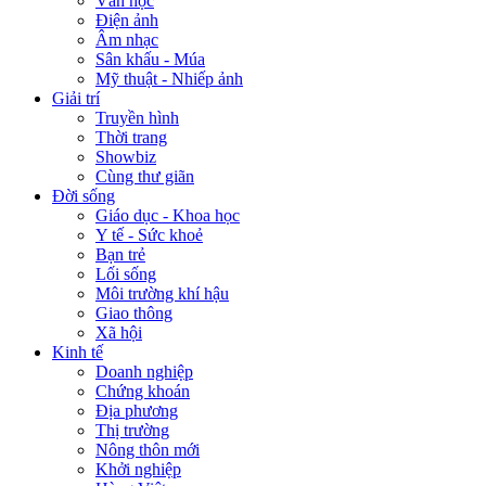
Văn học
Điện ảnh
Âm nhạc
Sân khấu - Múa
Mỹ thuật - Nhiếp ảnh
Giải trí
Truyền hình
Thời trang
Showbiz
Cùng thư giãn
Đời sống
Giáo dục - Khoa học
Y tế - Sức khoẻ
Bạn trẻ
Lối sống
Môi trường khí hậu
Giao thông
Xã hội
Kinh tế
Doanh nghiệp
Chứng khoán
Địa phương
Thị trường
Nông thôn mới
Khởi nghiệp