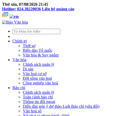
Thứ sáu, 07/08/2026 21:45
Hotline: 024.38220036
Liên hệ quảng cáo
Chính trị
Thời sự
Biển đảo Tổ quốc
Văn hóa & Suy ngẫm
Văn hóa
Chính sách quản lý
Di sản
Văn hoá cơ sở
Đời sống văn hoá
Công nghiệp văn hoá
Báo chí
Chính sách quản lý
Toàn cảnh báo chí
Thông tin đối ngoại
Diễn đàn góp ý dự thảo Luật Báo chí (sửa đổi)
Văn hoá số
Xử phạt vi phạm hành chính