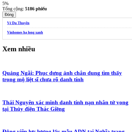
5%
Tổng cộng:
5186
phiếu
Đóng
Vé Du Thuyền
Vinhomes hạ long xanh
Xem nhiều
Quảng Ngãi: Phục dựng ảnh chân dung tìm thấy
trong mộ liệt sĩ chưa rõ danh tính
Thái Nguyên xác minh danh tính nạn nhân tử vong
tại Thủy điện Thác Giềng
Động viên lực lượng lấy mẫu ADN tại Nghĩa trang