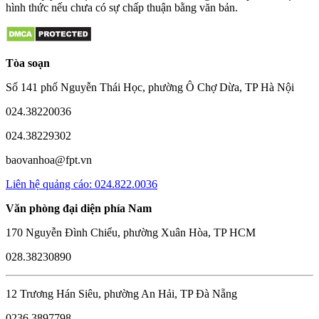
hình thức nếu chưa có sự chấp thuận bằng văn bản.
Tòa soạn
Số 141 phố Nguyễn Thái Học, phường Ô Chợ Dừa, TP Hà Nội
024.38220036
024.38229302
baovanhoa@fpt.vn
Liên hệ quảng cáo: 024.822.0036
Văn phòng đại diện phía Nam
170 Nguyễn Đình Chiểu, phường Xuân Hòa, TP HCM
028.38230890
12 Trương Hán Siêu, phường An Hải, TP Đà Nẵng
0236.3897798