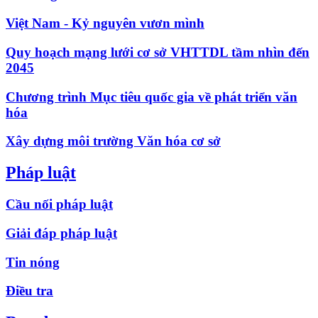
Việt Nam - Kỷ nguyên vươn mình
Quy hoạch mạng lưới cơ sở VHTTDL tầm nhìn đến
2045
Chương trình Mục tiêu quốc gia về phát triển văn
hóa
Xây dựng môi trường Văn hóa cơ sở
Pháp luật
Cầu nối pháp luật
Giải đáp pháp luật
Tin nóng
Điều tra