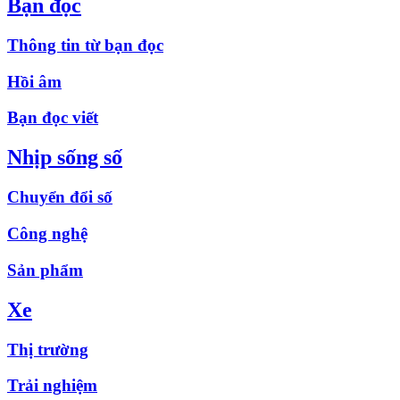
Bạn đọc
Thông tin từ bạn đọc
Hồi âm
Bạn đọc viết
Nhịp sống số
Chuyển đổi số
Công nghệ
Sản phẩm
Xe
Thị trường
Trải nghiệm