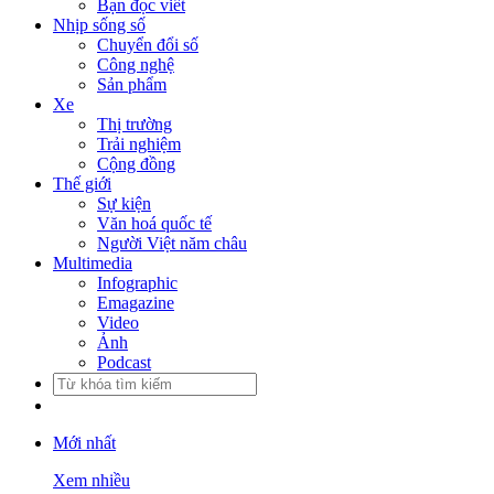
Bạn đọc viết
Nhịp sống số
Chuyển đổi số
Công nghệ
Sản phẩm
Xe
Thị trường
Trải nghiệm
Cộng đồng
Thế giới
Sự kiện
Văn hoá quốc tế
Người Việt năm châu
Multimedia
Infographic
Emagazine
Video
Ảnh
Podcast
Mới nhất
Xem nhiều