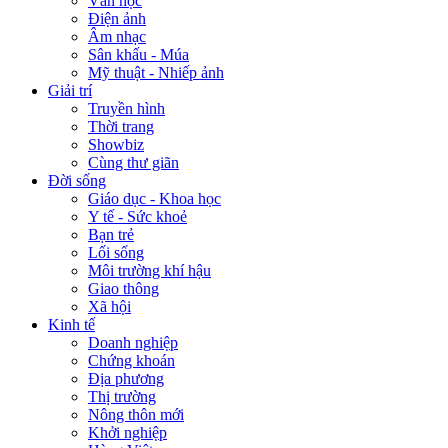
Văn học
Điện ảnh
Âm nhạc
Sân khấu - Múa
Mỹ thuật - Nhiếp ảnh
Giải trí
Truyền hình
Thời trang
Showbiz
Cùng thư giãn
Đời sống
Giáo dục - Khoa học
Y tế - Sức khoẻ
Bạn trẻ
Lối sống
Môi trường khí hậu
Giao thông
Xã hội
Kinh tế
Doanh nghiệp
Chứng khoán
Địa phương
Thị trường
Nông thôn mới
Khởi nghiệp