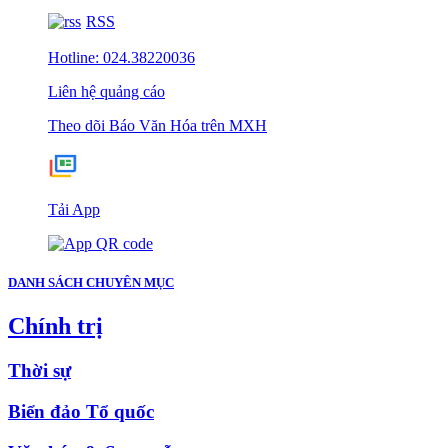
RSS
Hotline: 024.38220036
Liên hệ quảng cáo
Theo dõi Báo Văn Hóa trên MXH
Tải App
DANH SÁCH CHUYÊN MỤC
Chính trị
Thời sự
Biển đảo Tổ quốc