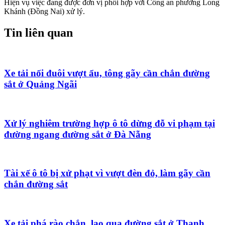
Hiện vụ việc đang được đơn vị phối hợp với Công an phường Long
Khánh (Đồng Nai) xử lý.
Tin liên quan
Xe tải nối đuôi vượt ẩu, tông gãy cần chắn đường
sắt ở Quảng Ngãi
Xử lý nghiêm trường hợp ô tô dừng đỗ vi phạm tại
đường ngang đường sắt ở Đà Nẵng
Tài xế ô tô bị xử phạt vì vượt đèn đỏ, làm gãy cần
chắn đường sắt
Xe tải phá rào chắn, lao qua đường sắt ở Thanh