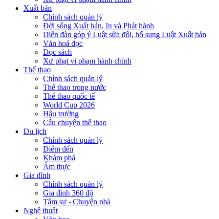
Xuất bản
Chính sách quản lý
Đời sống Xuất bản, In và Phát hành
Diễn đàn góp ý Luật sửa đổi, bổ sung Luật Xuất bản
Văn hoá đọc
Đọc sách
Xử phạt vi phạm hành chính
Thể thao
Chính sách quản lý
Thể thao trong nước
Thể thao quốc tế
World Cup 2026
Hậu trường
Câu chuyện thể thao
Du lịch
Chính sách quản lý
Điểm đến
Khám phá
Ẩm thực
Gia đình
Chính sách quản lý
Gia đình 360 độ
Tâm sự - Chuyện nhà
Nghệ thuật