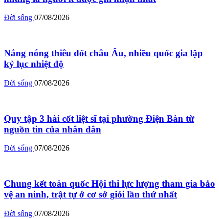
Đời sống
07/08/2026
Nắng nóng thiêu đốt châu Âu, nhiều quốc gia lập
kỷ lục nhiệt độ
Đời sống
07/08/2026
Quy tập 3 hài cốt liệt sĩ tại phường Điện Bàn từ
nguồn tin của nhân dân
Đời sống
07/08/2026
Chung kết toàn quốc Hội thi lực lượng tham gia bảo
vệ an ninh, trật tự ở cơ sở giỏi lần thứ nhất
Đời sống
07/08/2026