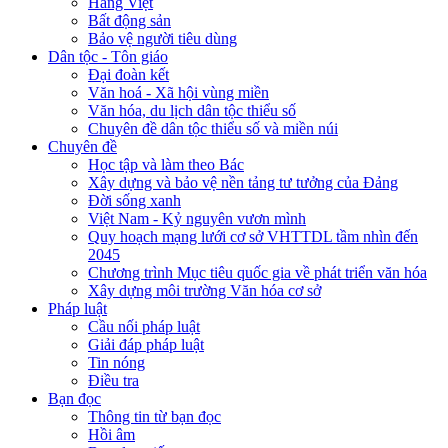
Hàng Việt
Bất động sản
Bảo vệ người tiêu dùng
Dân tộc - Tôn giáo
Đại đoàn kết
Văn hoá - Xã hội vùng miền
Văn hóa, du lịch dân tộc thiểu số
Chuyên đề dân tộc thiểu số và miền núi
Chuyên đề
Học tập và làm theo Bác
Xây dựng và bảo vệ nền tảng tư tưởng của Đảng
Đời sống xanh
Việt Nam - Kỷ nguyên vươn mình
Quy hoạch mạng lưới cơ sở VHTTDL tầm nhìn đến
2045
Chương trình Mục tiêu quốc gia về phát triển văn hóa
Xây dựng môi trường Văn hóa cơ sở
Pháp luật
Cầu nối pháp luật
Giải đáp pháp luật
Tin nóng
Điều tra
Bạn đọc
Thông tin từ bạn đọc
Hồi âm