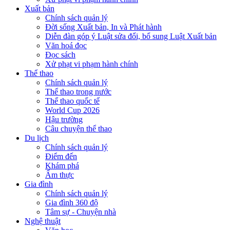
Xuất bản
Chính sách quản lý
Đời sống Xuất bản, In và Phát hành
Diễn đàn góp ý Luật sửa đổi, bổ sung Luật Xuất bản
Văn hoá đọc
Đọc sách
Xử phạt vi phạm hành chính
Thể thao
Chính sách quản lý
Thể thao trong nước
Thể thao quốc tế
World Cup 2026
Hậu trường
Câu chuyện thể thao
Du lịch
Chính sách quản lý
Điểm đến
Khám phá
Ẩm thực
Gia đình
Chính sách quản lý
Gia đình 360 độ
Tâm sự - Chuyện nhà
Nghệ thuật