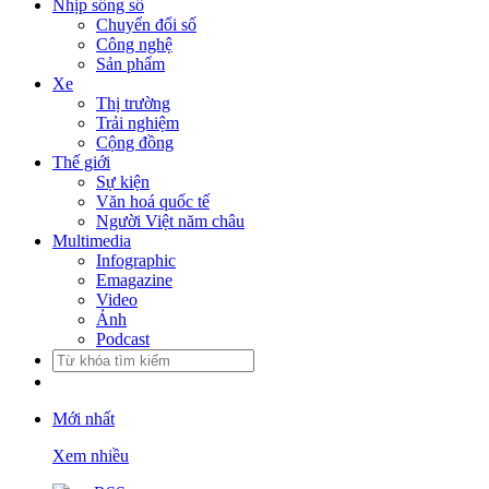
Nhịp sống số
Chuyển đổi số
Công nghệ
Sản phẩm
Xe
Thị trường
Trải nghiệm
Cộng đồng
Thế giới
Sự kiện
Văn hoá quốc tế
Người Việt năm châu
Multimedia
Infographic
Emagazine
Video
Ảnh
Podcast
Mới nhất
Xem nhiều