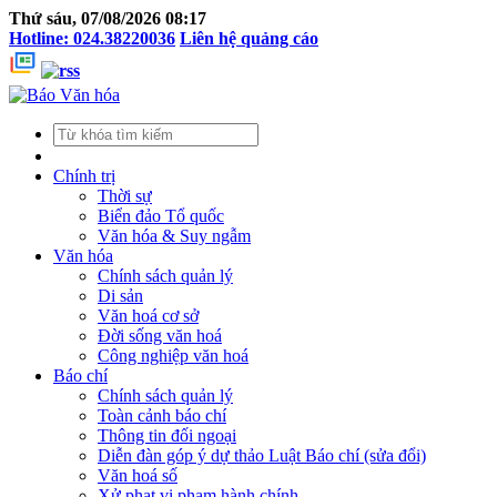
Thứ sáu, 07/08/2026 08:17
Hotline: 024.38220036
Liên hệ quảng cáo
Chính trị
Thời sự
Biển đảo Tổ quốc
Văn hóa & Suy ngẫm
Văn hóa
Chính sách quản lý
Di sản
Văn hoá cơ sở
Đời sống văn hoá
Công nghiệp văn hoá
Báo chí
Chính sách quản lý
Toàn cảnh báo chí
Thông tin đối ngoại
Diễn đàn góp ý dự thảo Luật Báo chí (sửa đổi)
Văn hoá số
Xử phạt vi phạm hành chính