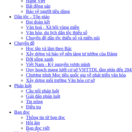
Hàng Việt
Bất động sản
Bảo vệ người tiêu dùng
Dân tộc - Tôn giáo
Đại đoàn kết
Văn hoá - Xã hội vùng miền
Văn hóa, du lịch dân tộc thiểu số
Chuyên đề dân tộc thiểu số và miền núi
Chuyên đề
Học tập và làm theo Bác
Xây dựng và bảo vệ nền tảng tư tưởng của Đảng
Đời sống xanh
Việt Nam - Kỷ nguyên vươn mình
Quy hoạch mạng lưới cơ sở VHTTDL tầm nhìn đến 204
Chương trình Mục tiêu quốc gia về phát triển văn hóa
Xây dựng môi trường Văn hóa cơ sở
Pháp luật
Cầu nối pháp luật
Giải đáp pháp luật
Tin nóng
Điều tra
Bạn đọc
Thông tin từ bạn đọc
Hồi âm
Bạn đọc viết