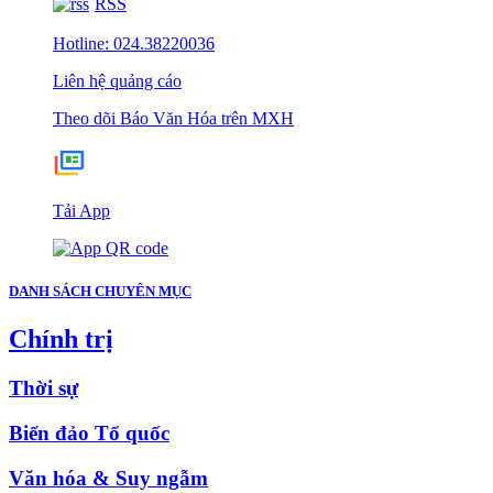
RSS
Hotline: 024.38220036
Liên hệ quảng cáo
Theo dõi Báo Văn Hóa trên MXH
Tải App
DANH SÁCH CHUYÊN MỤC
Chính trị
Thời sự
Biển đảo Tổ quốc
Văn hóa & Suy ngẫm