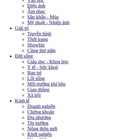
Văn học
Điện ảnh
Âm nhạc
Sân khấu - Múa
Mỹ thuật - Nhiếp ảnh
Giải trí
Truyền hình
Thời trang
Showbiz
Cùng thư giãn
Đời sống
Giáo dục - Khoa học
Y tế - Sức khoẻ
Bạn trẻ
Lối sống
Môi trường khí hậu
Giao thông
Xã hội
Kinh tế
Doanh nghiệp
Chứng khoán
Địa phương
Thị trường
Nông thôn mới
Khởi nghiệp