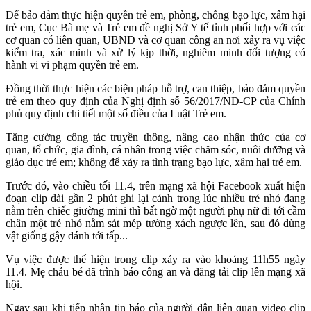
Để bảo đảm thực hiện quyền trẻ em, phòng, chống bạo lực, xâm hại
trẻ em, Cục Bà mẹ và Trẻ em đề nghị Sở Y tế tỉnh phối hợp với các
cơ quan có liên quan, UBND và cơ quan công an nơi xảy ra vụ việc
kiểm tra, xác minh và xử lý kịp thời, nghiêm minh đối tượng có
hành vi vi phạm quyền trẻ em.
Đồng thời thực hiện các biện pháp hỗ trợ, can thiệp, bảo đảm quyền
trẻ em theo quy định của Nghị định số 56/2017/NĐ-CP của Chính
phủ quy định chi tiết một số điều của Luật Trẻ em.
Tăng cường công tác truyền thông, nâng cao nhận thức của cơ
quan, tổ chức, gia đình, cá nhân trong việc chăm sóc, nuôi dưỡng và
giáo dục trẻ em; không để xảy ra tình trạng bạo lực, xâm hại trẻ em.
Trước đó, vào chiều tối 11.4, trên mạng xã hội Facebook xuất hiện
đoạn clip dài gần 2 phút ghi lại cảnh trong lúc nhiều trẻ nhỏ đang
nằm trên chiếc giường mini thì bất ngờ một người phụ nữ đi tới cầm
chân một trẻ nhỏ nằm sát mép tường xách ngược lên, sau đó dùng
vật giống gậy đánh tới tấp...
Vụ việc được thể hiện trong clip xảy ra vào khoảng 11h55 ngày
11.4. Mẹ cháu bé đã trình báo công an và đăng tải clip lên mạng xã
hội.
Ngay sau khi tiếp nhận tin báo của người dân liên quan video clip