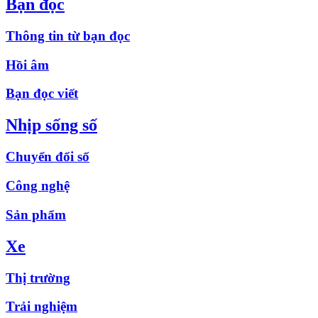
Bạn đọc
Thông tin từ bạn đọc
Hồi âm
Bạn đọc viết
Nhịp sống số
Chuyển đổi số
Công nghệ
Sản phẩm
Xe
Thị trường
Trải nghiệm