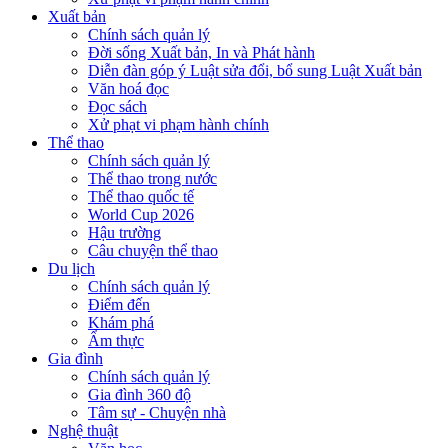
Xuất bản
Chính sách quản lý
Đời sống Xuất bản, In và Phát hành
Diễn đàn góp ý Luật sửa đổi, bổ sung Luật Xuất bản
Văn hoá đọc
Đọc sách
Xử phạt vi phạm hành chính
Thể thao
Chính sách quản lý
Thể thao trong nước
Thể thao quốc tế
World Cup 2026
Hậu trường
Câu chuyện thể thao
Du lịch
Chính sách quản lý
Điểm đến
Khám phá
Ẩm thực
Gia đình
Chính sách quản lý
Gia đình 360 độ
Tâm sự - Chuyện nhà
Nghệ thuật