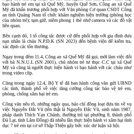
bạo hành trẻ em tại xã Quế Mỹ, huyện Quế Sơn, Công an xã Quế
Mỹ đã khẩn trương phối hợp với Văn phòng Cơ quan CSĐT Công
an tỉnh Quảng Nam tổ chức khám nghiệm hiện trường (phòng học
của nhóm trẻ); tạm giữ, niêm phong 1 thẻ nhớ camera và các đồ vật
liên quan.
Bên cạnh đó, 1 tổ công tác được cử đến phối hợp với gia đình đưa
nạn nhân là cháu N.P.Đ.K (SN 2023) đến bệnh viện để kiểm tra,
xác định các tổn thương.
Ngay trong đêm 11.4, Công an xã Quế Mỹ đã gọi, mời làm việc đối
với bà N.N.U.L (SN 2001), chủ nhóm trẻ tư thục C.C tại xã Quế
Mỹ và cũng là người thực hiện hành vi bạo hành với các cháu như
trong video clip.
Cũng trong ngày 12.4, Bộ Y tế đã ban hành công văn gửi UBND
các tỉnh, thành phố về việc tăng cường công tác bảo vệ trẻ em,
phòng, chống xâm hại trẻ em.
Công văn nêu rõ, những ngày qua, báo chí đồng loạt đưa tin về vụ
việc Nguyễn Đắt Vũ (tên thật là Nguyễn Đắc Vũ, sinh năm 1987,
pháp danh Thích Vạn Chánh, thường trú tại phường 8, thành phố
Đà Lạt, tỉnh Lâm Đồng) đã nhiều lần thực hiện hành vi xâm hại tình
dục 7 trẻ em tại cơ sở Thập Thiện gây bức xúc dư luận xã hội.