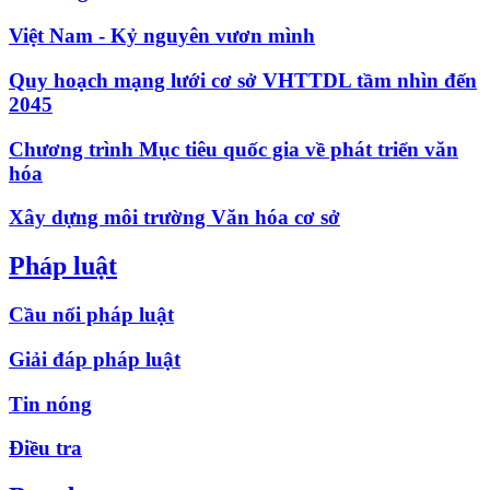
Việt Nam - Kỷ nguyên vươn mình
Quy hoạch mạng lưới cơ sở VHTTDL tầm nhìn đến
2045
Chương trình Mục tiêu quốc gia về phát triển văn
hóa
Xây dựng môi trường Văn hóa cơ sở
Pháp luật
Cầu nối pháp luật
Giải đáp pháp luật
Tin nóng
Điều tra