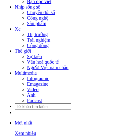
Bạn đọc viết
Nhịp sống số
Chuyển đổi số
Công nghệ
Sản phẩm
Xe
Thị trường
Trải nghiệm
Cộng đồng
Thế giới
Sự kiện
Văn hoá quốc tế
Người Việt năm châu
Multimedia
Infographic
Emagazine
Video
Ảnh
Podcast
Mới nhất
Xem nhiều