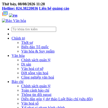
Thứ bảy, 08/08/2026 11:28
Hotline: 024.38220036
Liên hệ quảng cáo
Chính trị
Thời sự
Biển đảo Tổ quốc
Văn hóa & Suy ngẫm
Văn hóa
Chính sách quản lý
Di sản
Văn hoá cơ sở
Đời sống văn hoá
Công nghiệp văn hoá
Báo chí
Chính sách quản lý
Toàn cảnh báo chí
Thông tin đối ngoại
Diễn đàn góp ý dự thảo Luật Báo chí (sửa đổi)
Văn hoá số
Xử phạt vi phạm hành chính