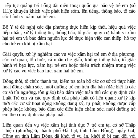
Tiếp tục quảng bá Tổng đài điện thoại quốc gia bảo vệ trẻ em (số
111); khuyến khích việc phát hiện sớm, lên tiếng, thông báo, tố cáo
các hành vi xâm hại trẻ em.
Bộ Y tế đề nghị các địa phương thực hiện kịp thời, hiệu quả việc
tiếp nhận, xử lý thông tin, thông báo, tố giác nguy cơ, hành vi xâm
hại trẻ em và bảo đảm nguồn lực để thực hiện việc can thiệp, hỗ trợ
cho trẻ em khi bị xâm hại.
Giải quyết, xử lý nghiêm các vụ việc xâm hại trẻ em ở địa phương,
các cơ quan, tổ chức, cá nhân che giấu, không thông báo, tố giác
hành vi bạo lực, xâm hại trẻ em hoặc thiếu trách nhiệm trong việc
xử lý các vụ việc bạo lực, xâm hại trẻ em.
Đồng thời, tổ chức thanh tra, kiểm tra toàn bộ các cơ sở có thực hiện
hoạt động chăm sóc, nuôi dưỡng trẻ em trên địa bàn (đặc biệt là các
cơ sở tín ngưỡng, tôn giáo) bảo đảm việc tuân thủ các quy định của
Luật Trẻ em và các quy định của pháp luật có liên quan; xử lý kịp
thời các cơ sở hoạt động không đăng ký, tự phát, không được cấp
phép hoặc không bảo đảm các điều kiện chăm sóc, nuôi dưỡng trẻ
em theo quy định của pháp luật.
Liên quan đến vụ việc xâm hại tình dục 7 trẻ em tại cơ sở Thập
Thiện (phường 6, thành phố Đà Lạt, tỉnh Lâm Đồng), ngày 6.4,
Công an tỉnh Lâm Đồng đã khởi tố vụ án, khởi tố bị can đối với