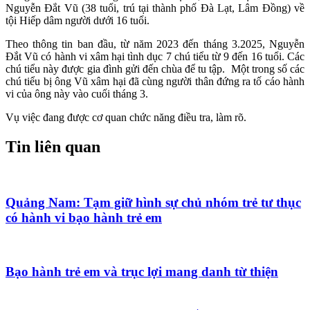
Nguyễn Đắt Vũ (38 tuổi, trú tại thành phố Đà Lạt, Lâm Đồng) về
tội Hiếp dâm người dưới 16 tuổi.
Theo thông tin ban đầu, từ năm 2023 đến tháng 3.2025, Nguyễn
Đắt Vũ có hành vi xâm hại tình dục 7 chú tiểu từ 9 đến 16 tuổi. Các
chú tiểu này được gia đình gửi đến chùa để tu tập. Một trong số các
chú tiểu bị ông Vũ xâm hại đã cùng người thân đứng ra tố cáo hành
vi của ông này vào cuối tháng 3.
Vụ việc đang được cơ quan chức năng điều tra, làm rõ.
Tin liên quan
Quảng Nam: Tạm giữ hình sự chủ nhóm trẻ tư thục
có hành vi bạo hành trẻ em
Bạo hành trẻ em và trục lợi mang danh từ thiện