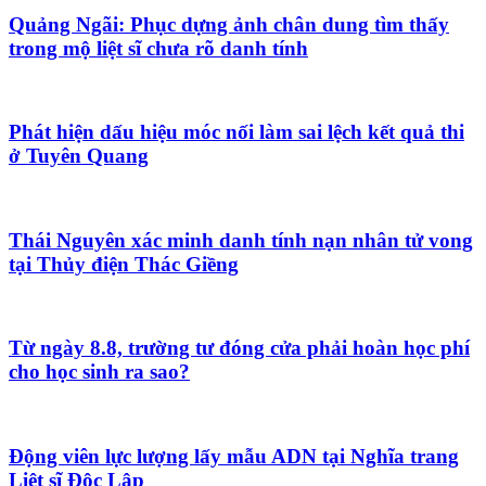
Quảng Ngãi: Phục dựng ảnh chân dung tìm thấy
trong mộ liệt sĩ chưa rõ danh tính
Phát hiện dấu hiệu móc nối làm sai lệch kết quả thi
ở Tuyên Quang
Thái Nguyên xác minh danh tính nạn nhân tử vong
tại Thủy điện Thác Giềng
Từ ngày 8.8, trường tư đóng cửa phải hoàn học phí
cho học sinh ra sao?
Động viên lực lượng lấy mẫu ADN tại Nghĩa trang
Liệt sĩ Độc Lập