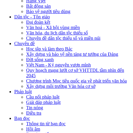
Hàng Việt
Bất động sản
Bảo vệ người tiêu dùng
Dân tộc - Tôn giáo
Đại đoàn kết
Văn hoá - Xã hội vùng miền
Văn hóa, du lịch dân tộc thiểu số
Chuyên đề dân tộc thiểu số và miền núi
Chuyên đề
Học tập và làm theo Bác
Xây dựng và bảo vệ nền tảng tư tưởng của Đảng
Đời sống xanh
Việt Nam - Kỷ nguyên vươn mình
Quy hoạch mạng lưới cơ sở VHTTDL tầm nhìn đến
2045
Chương trình Mục tiêu quốc gia về phát triển văn hóa
Xây dựng môi trường Văn hóa cơ sở
Pháp luật
Cầu nối pháp luật
Giải đáp pháp luật
Tin nóng
Điều tra
Bạn đọc
Thông tin từ bạn đọc
Hồi âm