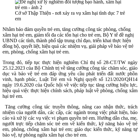
Cở sở Thập Thiện - nơi xảy ra vụ xâm hại tình dục 7 trẻ
em
Nhằm bảo đảm quyền trẻ em, tăng cường công tác phòng, chống
xâm hại trẻ em, giảm tối đa các tổn hại cho trẻ em, Bộ Y tế đề nghị
UBND các tỉnh, thành phố tập trung chỉ đạo, triển khai thực hiện
đồng bộ, quyết liệt, hiệu quả các nhiệm vụ, giải pháp về bảo vệ trẻ
em, phòng, chống xâm hại trẻ em.
Trong đó, tiếp tục thực hiện nghiêm Chỉ thị số 28-CT/TW ngày
25.12.2023 của Bộ Chính trị về tăng cường công tác chăm sóc, giáo
dục và bảo vệ trẻ em đáp ứng yêu cầu phát triển đất nước phồn
vinh, hạnh phúc, Luật Trẻ em và Nghị quyết số 121/2020/QH14
ngày 19.6.2020 của Quốc hội về việc tiếp tục tăng cường hiệu lực,
hiệu quả việc thực hiện chính sách, pháp luật về phòng, chống xâm
hại trẻ em.
Tăng cường công tác truyền thông, nâng cao nhận thức, trách
nhiệm của người dân, các cấp, các ngành trong việc phát hiện, báo
cáo và xử lý các vụ việc vi phạm quyền trẻ em. Hướng dẫn cha, mẹ,
người trực tiếp chăm sóc trẻ em về kiến thức, kỹ năng bảo vệ trẻ
em, phòng, chống xâm hại trẻ em; giáo dục kiến thức, kỹ năng tự
bảo vệ, tự phòng ngừa xâm hại cho trẻ em.