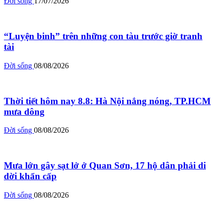
Đời sống
17/07/2026
“Luyện binh” trên những con tàu trước giờ tranh
tài
Đời sống
08/08/2026
Thời tiết hôm nay 8.8: Hà Nội nắng nóng, TP.HCM
mưa dông
Đời sống
08/08/2026
Mưa lớn gây sạt lở ở Quan Sơn, 17 hộ dân phải di
dời khẩn cấp
Đời sống
08/08/2026