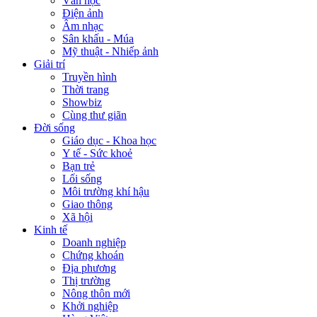
Văn học
Điện ảnh
Âm nhạc
Sân khấu - Múa
Mỹ thuật - Nhiếp ảnh
Giải trí
Truyền hình
Thời trang
Showbiz
Cùng thư giãn
Đời sống
Giáo dục - Khoa học
Y tế - Sức khoẻ
Bạn trẻ
Lối sống
Môi trường khí hậu
Giao thông
Xã hội
Kinh tế
Doanh nghiệp
Chứng khoán
Địa phương
Thị trường
Nông thôn mới
Khởi nghiệp