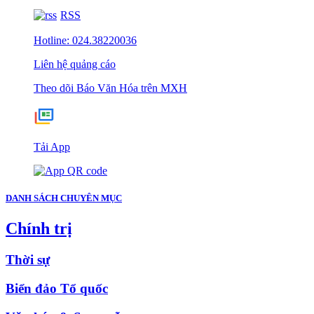
RSS
Hotline: 024.38220036
Liên hệ quảng cáo
Theo dõi Báo Văn Hóa trên MXH
Tải App
DANH SÁCH CHUYÊN MỤC
Chính trị
Thời sự
Biển đảo Tổ quốc