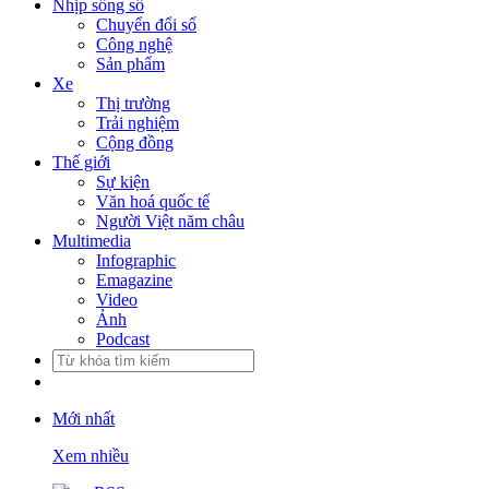
Nhịp sống số
Chuyển đổi số
Công nghệ
Sản phẩm
Xe
Thị trường
Trải nghiệm
Cộng đồng
Thế giới
Sự kiện
Văn hoá quốc tế
Người Việt năm châu
Multimedia
Infographic
Emagazine
Video
Ảnh
Podcast
Mới nhất
Xem nhiều