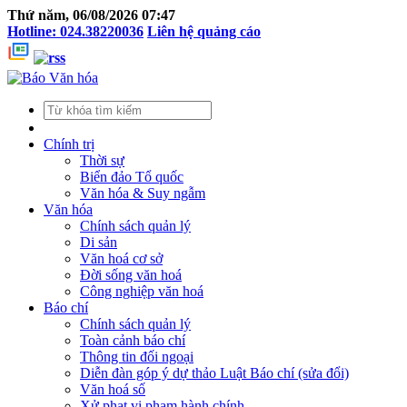
Thứ năm, 06/08/2026 07:47
Hotline: 024.38220036
Liên hệ quảng cáo
Chính trị
Thời sự
Biển đảo Tổ quốc
Văn hóa & Suy ngẫm
Văn hóa
Chính sách quản lý
Di sản
Văn hoá cơ sở
Đời sống văn hoá
Công nghiệp văn hoá
Báo chí
Chính sách quản lý
Toàn cảnh báo chí
Thông tin đối ngoại
Diễn đàn góp ý dự thảo Luật Báo chí (sửa đổi)
Văn hoá số
Xử phạt vi phạm hành chính