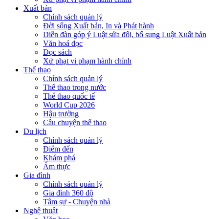
Xuất bản
Chính sách quản lý
Đời sống Xuất bản, In và Phát hành
Diễn đàn góp ý Luật sửa đổi, bổ sung Luật Xuất bản
Văn hoá đọc
Đọc sách
Xử phạt vi phạm hành chính
Thể thao
Chính sách quản lý
Thể thao trong nước
Thể thao quốc tế
World Cup 2026
Hậu trường
Câu chuyện thể thao
Du lịch
Chính sách quản lý
Điểm đến
Khám phá
Ẩm thực
Gia đình
Chính sách quản lý
Gia đình 360 độ
Tâm sự - Chuyện nhà
Nghệ thuật