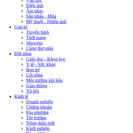
Văn học
Điện ảnh
Âm nhạc
Sân khấu - Múa
Mỹ thuật - Nhiếp ảnh
Giải trí
Truyền hình
Thời trang
Showbiz
Cùng thư giãn
Đời sống
Giáo dục - Khoa học
Y tế - Sức khoẻ
Bạn trẻ
Lối sống
Môi trường khí hậu
Giao thông
Xã hội
Kinh tế
Doanh nghiệp
Chứng khoán
Địa phương
Thị trường
Nông thôn mới
Khởi nghiệp