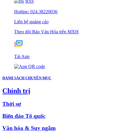
RSS
Hotline: 024.38220036
Liên hệ quảng cáo
Theo dõi Báo Văn Hóa trên MXH
Tải App
DANH SÁCH CHUYÊN MỤC
Chính trị
Thời sự
Biển đảo Tổ quốc
Văn hóa & Suy ngẫm