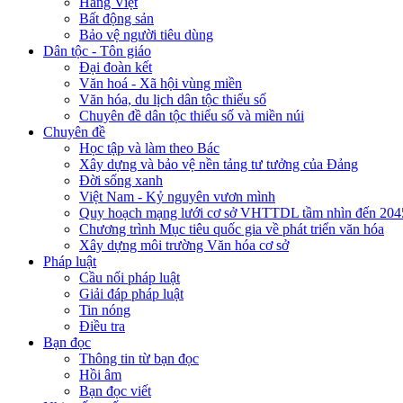
Hàng Việt
Bất động sản
Bảo vệ người tiêu dùng
Dân tộc - Tôn giáo
Đại đoàn kết
Văn hoá - Xã hội vùng miền
Văn hóa, du lịch dân tộc thiểu số
Chuyên đề dân tộc thiểu số và miền núi
Chuyên đề
Học tập và làm theo Bác
Xây dựng và bảo vệ nền tảng tư tưởng của Đảng
Đời sống xanh
Việt Nam - Kỷ nguyên vươn mình
Quy hoạch mạng lưới cơ sở VHTTDL tầm nhìn đến 204
Chương trình Mục tiêu quốc gia về phát triển văn hóa
Xây dựng môi trường Văn hóa cơ sở
Pháp luật
Cầu nối pháp luật
Giải đáp pháp luật
Tin nóng
Điều tra
Bạn đọc
Thông tin từ bạn đọc
Hồi âm
Bạn đọc viết