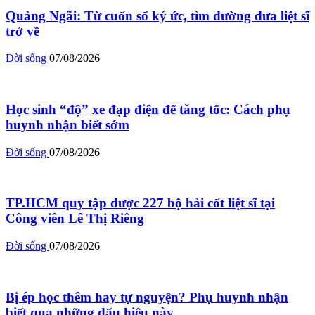
Quảng Ngãi: Từ cuốn sổ ký ức, tìm đường đưa liệt sĩ
trở về
Đời sống
07/08/2026
Học sinh “độ” xe đạp điện để tăng tốc: Cách phụ
huynh nhận biết sớm
Đời sống
07/08/2026
TP.HCM quy tập được 227 bộ hài cốt liệt sĩ tại
Công viên Lê Thị Riêng
Đời sống
07/08/2026
Bị ép học thêm hay tự nguyện? Phụ huynh nhận
biết qua những dấu hiệu này