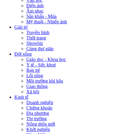
Văn học
Điện ảnh
Âm nhạc
Sân khấu - Múa
Mỹ thuật - Nhiếp ảnh
Giải trí
Truyền hình
Thời trang
Showbiz
Cùng thư giãn
Đời sống
Giáo dục - Khoa học
Y tế - Sức khoẻ
Bạn trẻ
Lối sống
Môi trường khí hậu
Giao thông
Xã hội
Kinh tế
Doanh nghiệp
Chứng khoán
Địa phương
Thị trường
Nông thôn mới
Khởi nghiệp