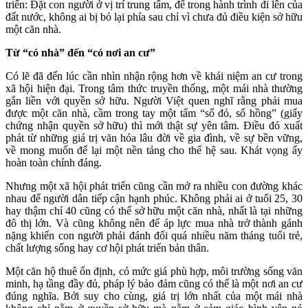
triển: Đặt con người ở vị trí trung tâm, để trong hành trình đi lên của
đất nước, không ai bị bỏ lại phía sau chỉ vì chưa đủ điều kiện sở hữu
một căn nhà.
Từ “có nhà” đến “có nơi an cư”
Có lẽ đã đến lúc cần nhìn nhận rộng hơn về khái niệm an cư trong
xã hội hiện đại. Trong tâm thức truyền thống, một mái nhà thường
gắn liền với quyền sở hữu. Người Việt quen nghĩ rằng phải mua
được một căn nhà, cầm trong tay một tấm “sổ đỏ, sổ hồng” (giấy
chứng nhận quyền sở hữu) thì mới thật
sự yên tâm. Điều đó xuất
phát từ những giá trị văn hóa lâu đời về gia đình, về sự bền vững,
về mong muốn để lại một nền tảng cho thế hệ sau. Khát vọng ấy
hoàn toàn chính đáng.
Nhưng một xã hội phát triển cũng cần mở ra nhiều con đường khác
nhau để người dân tiếp cận hạnh phúc. Không phải ai ở tuổi 25, 30
hay thậm chí 40 cũng có thể sở hữu một căn nhà, nhất là tại những
đô thị lớn. Và cũng không nên để áp lực mua nhà trở thành gánh
nặng khiến con người phải đánh đổi quá nhiều năm tháng tuổi trẻ,
chất lượng sống hay cơ hội phát triển bản thân.
Một căn hộ thuê ổn định, có mức giá phù hợp, môi trường sống văn
minh, hạ tầng đầy đủ, pháp lý bảo đảm cũng có thể là một nơi an cư
đúng nghĩa. Bởi suy cho cùng, giá trị lớn nhất của một mái nhà