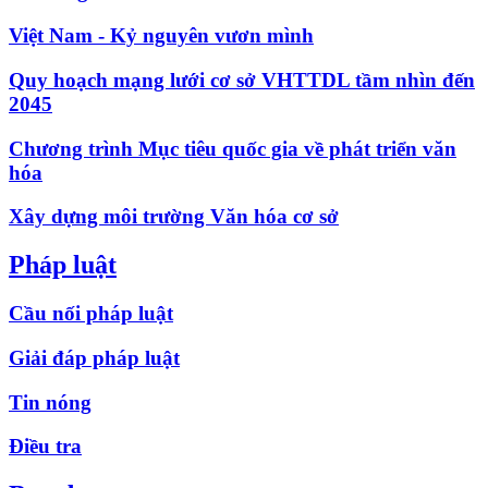
Việt Nam - Kỷ nguyên vươn mình
Quy hoạch mạng lưới cơ sở VHTTDL tầm nhìn đến
2045
Chương trình Mục tiêu quốc gia về phát triển văn
hóa
Xây dựng môi trường Văn hóa cơ sở
Pháp luật
Cầu nối pháp luật
Giải đáp pháp luật
Tin nóng
Điều tra