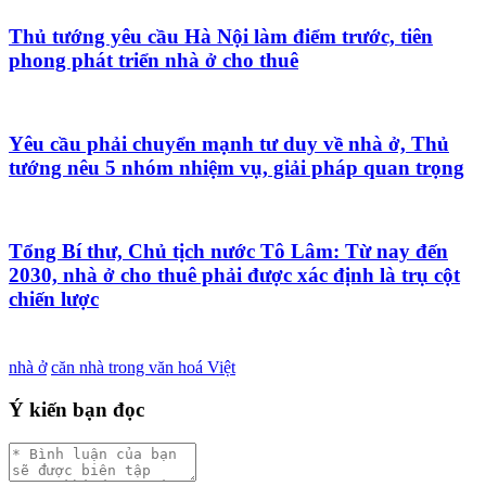
Thủ tướng yêu cầu Hà Nội làm điểm trước, tiên
phong phát triển nhà ở cho thuê
Yêu cầu phải chuyển mạnh tư duy về nhà ở, Thủ
tướng nêu 5 nhóm nhiệm vụ, giải pháp quan trọng
Tổng Bí thư, Chủ tịch nước Tô Lâm: Từ nay đến
2030, nhà ở cho thuê phải được xác định là trụ cột
chiến lược
nhà ở
căn nhà trong văn hoá Việt
Ý kiến bạn đọc