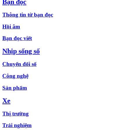
Bạn đọc
Thông tin từ bạn đọc
Hồi âm
Bạn đọc viết
Nhịp sống số
Chuyển đổi số
Công nghệ
Sản phẩm
Xe
Thị trường
Trải nghiệm