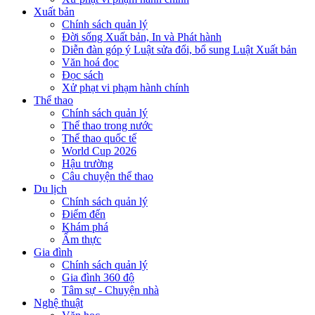
Xuất bản
Chính sách quản lý
Đời sống Xuất bản, In và Phát hành
Diễn đàn góp ý Luật sửa đổi, bổ sung Luật Xuất bản
Văn hoá đọc
Đọc sách
Xử phạt vi phạm hành chính
Thể thao
Chính sách quản lý
Thể thao trong nước
Thể thao quốc tế
World Cup 2026
Hậu trường
Câu chuyện thể thao
Du lịch
Chính sách quản lý
Điểm đến
Khám phá
Ẩm thực
Gia đình
Chính sách quản lý
Gia đình 360 độ
Tâm sự - Chuyện nhà
Nghệ thuật