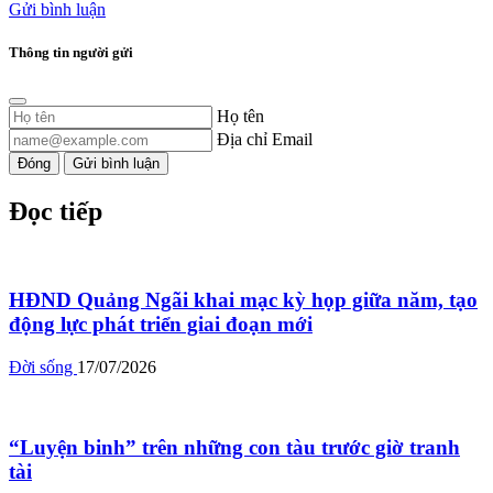
Gửi bình luận
Thông tin người gửi
Họ tên
Địa chỉ Email
Đóng
Gửi bình luận
Đọc tiếp
HĐND Quảng Ngãi khai mạc kỳ họp giữa năm, tạo
động lực phát triển giai đoạn mới
Đời sống
17/07/2026
“Luyện binh” trên những con tàu trước giờ tranh
tài