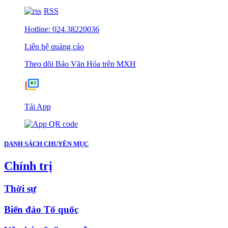
RSS
Hotline: 024.38220036
Liên hệ quảng cáo
Theo dõi Báo Văn Hóa trên MXH
Tải App
DANH SÁCH CHUYÊN MỤC
Chính trị
Thời sự
Biển đảo Tổ quốc