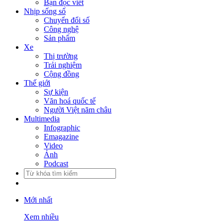
Bạn đọc viết
Nhịp sống số
Chuyển đổi số
Công nghệ
Sản phẩm
Xe
Thị trường
Trải nghiệm
Cộng đồng
Thế giới
Sự kiện
Văn hoá quốc tế
Người Việt năm châu
Multimedia
Infographic
Emagazine
Video
Ảnh
Podcast
Mới nhất
Xem nhiều