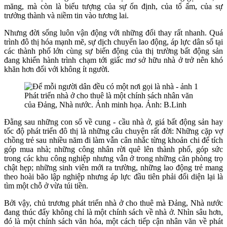
măng, mà còn là biểu tượng của sự ổn định, của tổ ấm, của sự
trưởng thành và niềm tin vào tương lai.
Nhưng đời sống luôn vận động với những đổi thay rất nhanh. Quá
trình đô thị hóa mạnh mẽ, sự dịch chuyển lao động, áp lực dân số tại
các thành phố lớn cùng sự biến động của thị trường bất động sản
đang khiến hành trình chạm tới giấc mơ sở hữu nhà ở trở nên khó
khăn hơn đối với không ít người.
Phát triển nhà ở cho thuê là một chính sách nhân văn
của Đảng, Nhà nước. Ảnh minh họa. Ảnh: B.Linh
Đằng sau những con số về cung - cầu nhà ở, giá bất động sản hay
tốc độ phát triển đô thị là những câu chuyện rất đời: Những cặp vợ
chồng trẻ sau nhiều năm đi làm vẫn cân nhắc từng khoản chi để tích
góp mua nhà; những công nhân rời quê lên thành phố, góp sức
trong các khu công nghiệp nhưng vẫn ở trong những căn phòng trọ
chật hẹp; những sinh viên mới ra trường, những lao động trẻ mang
theo hoài bão lập nghiệp nhưng áp lực đầu tiên phải đối diện lại là
tìm một chỗ ở vừa túi tiền.
Bởi vậy, chủ trương phát triển nhà ở cho thuê mà Đảng, Nhà nước
đang thúc đẩy không chỉ là một chính sách về nhà ở. Nhìn sâu hơn,
đó là một chính sách văn hóa, một cách tiếp cận nhân văn về phát