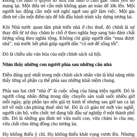
không chỉ nằm ở quyền sở hữu mà nằm ở cảm giác bình yên nó
mang lại. Một đứa trẻ cần một không gian an toàn để lớn lên. Một
người lao động cần một nơi nghỉ ngơi sau giờ làm việc. Một gia
đình trẻ cần một điểm tựa để bắt đầu hành trình xây dựng tương lai.
Khi Nhà nước quan tâm phát triển nhà ở cho thuê, đó chính là sự
thay đổi từ tư duy chăm lo chỗ ở theo nghĩa hẹp sang bảo đảm chất
lượng sống theo nghĩa rộng. Không chỉ giúp người dân “mua được
nhà”, mà trước hết phải giúp người dân “có nơi để sống tốt”.
Đó là chiều sâu văn hóa của một chính sách xã hội.
Nhìn thấy những con người phía sau những căn nhà
Điều đáng quý nhất trong một chính sách nhân văn là khả năng nhìn
thấy từng số phận cụ thể phía sau những khái niệm chung.
Phía sau hai chữ “nhà ở” là cuộc sống của hàng triệu người. Đó là
người công nhân đứng trong dây chuyền sản xuất suốt nhiều giờ
mỗi ngày, góp phần tạo nên giá trị kinh tế nhưng sau giờ tan ca lại
trở về một căn phòng thuê nhỏ bé. Đó là cô giáo trẻ mới vào nghề,
người cán bộ, viên chức trẻ đang bắt đầu sự nghiệp ở một thành phố
lớn. Đó là những gia đình trẻ vừa nuôi con, vừa chăm lo cha mẹ,
vừa chắt chiu từng đồng cho tương lai.
Họ không thiếu ý chí. Họ không thiếu khát vọng vươn lên. Nhưng