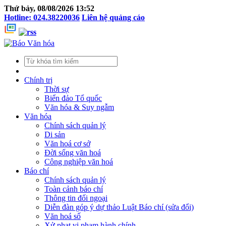
Thứ bảy, 08/08/2026 13:52
Hotline: 024.38220036
Liên hệ quảng cáo
Chính trị
Thời sự
Biển đảo Tổ quốc
Văn hóa & Suy ngẫm
Văn hóa
Chính sách quản lý
Di sản
Văn hoá cơ sở
Đời sống văn hoá
Công nghiệp văn hoá
Báo chí
Chính sách quản lý
Toàn cảnh báo chí
Thông tin đối ngoại
Diễn đàn góp ý dự thảo Luật Báo chí (sửa đổi)
Văn hoá số
Xử phạt vi phạm hành chính