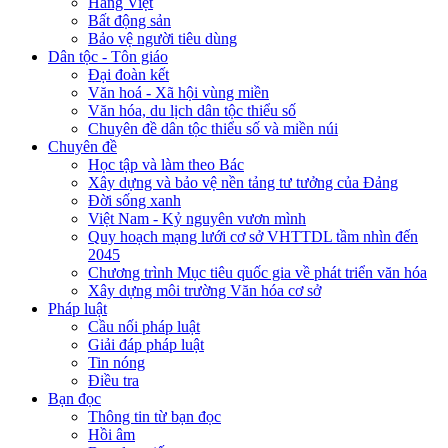
Hàng Việt
Bất động sản
Bảo vệ người tiêu dùng
Dân tộc - Tôn giáo
Đại đoàn kết
Văn hoá - Xã hội vùng miền
Văn hóa, du lịch dân tộc thiểu số
Chuyên đề dân tộc thiểu số và miền núi
Chuyên đề
Học tập và làm theo Bác
Xây dựng và bảo vệ nền tảng tư tưởng của Đảng
Đời sống xanh
Việt Nam - Kỷ nguyên vươn mình
Quy hoạch mạng lưới cơ sở VHTTDL tầm nhìn đến
2045
Chương trình Mục tiêu quốc gia về phát triển văn hóa
Xây dựng môi trường Văn hóa cơ sở
Pháp luật
Cầu nối pháp luật
Giải đáp pháp luật
Tin nóng
Điều tra
Bạn đọc
Thông tin từ bạn đọc
Hồi âm