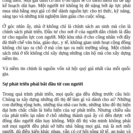
cống hiến. Một gia đình có nơi ở ổn định sẽ có thêm niềm tin để lập
kế hoạch dài hạn. Một người trẻ không bị đè nặng bởi áp lực phải
mua nhà bằng mọi giá có thể dành nguồn lực cho tri thức, kỹ năng,
sáng tạo và những trải nghiệm làm giàu cho cuộc sống.
Ở góc nhìn ấy, nhà ở không chỉ là chính sách an sinh mà còn là
chính sách phát triển. Đầu tư cho nơi ở của người dân chính là đầu
tư cho nguồn lực con người. Một khu nhà ở cho công nhân với đầy
đủ thiết chế văn hóa, giáo dục, y tế, không gian sinh
hoạt cộng đồng
không chỉ tạo ra chỗ ở mà còn tạo ra môi trường sống. Một chính
sách nhà ở tốt không chỉ xây dựng những căn hộ mà còn xây dựng
niềm tin.
Và niềm tin chính là nguồn vốn xã hội quý giá nhất của mỗi quốc
gia.
Sự phát triển phải bắt đầu từ con người
Trong quá trình phát triển, mọi quốc gia đều đứng trước câu hỏi:
Chúng ta xây dựng những đô thị để làm gì và dành cho ai? Những
con đường rộng hơn, những tòa nhà cao hơn, những khu đô thị hiện
đại hơn chắc chắn là biểu hiện của sự phát triển. Nhưng chiều sâu
của phát triển lại nằm ở chỗ những thành quả ấy có đến được với
đông đảo người dân hay không. Một đô thị văn minh không phải
nơi mọi người đều phải sở hữu nhà bằng mọi giá, mà là nơi mỗi
người, dù điều kiện khác nhau, vẫn có cơ hội sống tử tế, an toàn và