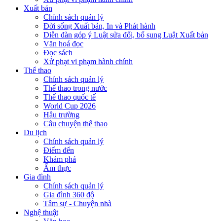
Xuất bản
Chính sách quản lý
Đời sống Xuất bản, In và Phát hành
Diễn đàn góp ý Luật sửa đổi, bổ sung Luật Xuất bản
Văn hoá đọc
Đọc sách
Xử phạt vi phạm hành chính
Thể thao
Chính sách quản lý
Thể thao trong nước
Thể thao quốc tế
World Cup 2026
Hậu trường
Câu chuyện thể thao
Du lịch
Chính sách quản lý
Điểm đến
Khám phá
Ẩm thực
Gia đình
Chính sách quản lý
Gia đình 360 độ
Tâm sự - Chuyện nhà
Nghệ thuật