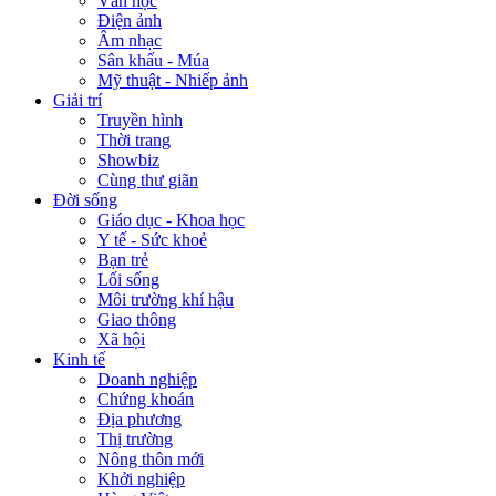
Văn học
Điện ảnh
Âm nhạc
Sân khấu - Múa
Mỹ thuật - Nhiếp ảnh
Giải trí
Truyền hình
Thời trang
Showbiz
Cùng thư giãn
Đời sống
Giáo dục - Khoa học
Y tế - Sức khoẻ
Bạn trẻ
Lối sống
Môi trường khí hậu
Giao thông
Xã hội
Kinh tế
Doanh nghiệp
Chứng khoán
Địa phương
Thị trường
Nông thôn mới
Khởi nghiệp