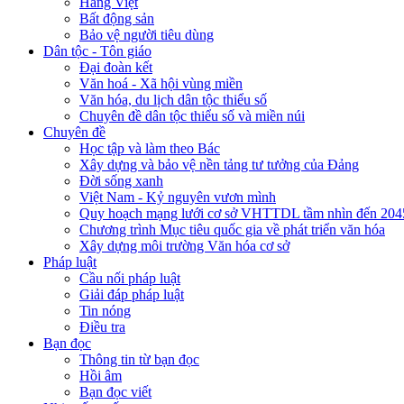
Hàng Việt
Bất động sản
Bảo vệ người tiêu dùng
Dân tộc - Tôn giáo
Đại đoàn kết
Văn hoá - Xã hội vùng miền
Văn hóa, du lịch dân tộc thiểu số
Chuyên đề dân tộc thiểu số và miền núi
Chuyên đề
Học tập và làm theo Bác
Xây dựng và bảo vệ nền tảng tư tưởng của Đảng
Đời sống xanh
Việt Nam - Kỷ nguyên vươn mình
Quy hoạch mạng lưới cơ sở VHTTDL tầm nhìn đến 204
Chương trình Mục tiêu quốc gia về phát triển văn hóa
Xây dựng môi trường Văn hóa cơ sở
Pháp luật
Cầu nối pháp luật
Giải đáp pháp luật
Tin nóng
Điều tra
Bạn đọc
Thông tin từ bạn đọc
Hồi âm
Bạn đọc viết