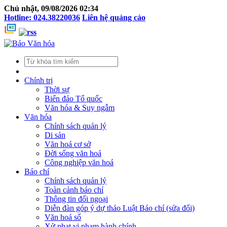
Chủ nhật, 09/08/2026 02:34
Hotline: 024.38220036
Liên hệ quảng cáo
Chính trị
Thời sự
Biển đảo Tổ quốc
Văn hóa & Suy ngẫm
Văn hóa
Chính sách quản lý
Di sản
Văn hoá cơ sở
Đời sống văn hoá
Công nghiệp văn hoá
Báo chí
Chính sách quản lý
Toàn cảnh báo chí
Thông tin đối ngoại
Diễn đàn góp ý dự thảo Luật Báo chí (sửa đổi)
Văn hoá số
Xử phạt vi phạm hành chính