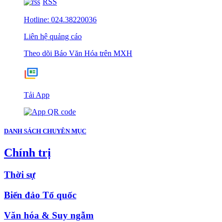
RSS
Hotline: 024.38220036
Liên hệ quảng cáo
Theo dõi Báo Văn Hóa trên MXH
Tải App
DANH SÁCH CHUYÊN MỤC
Chính trị
Thời sự
Biển đảo Tổ quốc
Văn hóa & Suy ngẫm