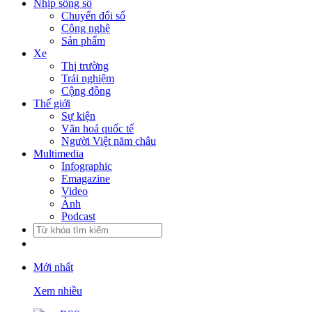
Nhịp sống số
Chuyển đổi số
Công nghệ
Sản phẩm
Xe
Thị trường
Trải nghiệm
Cộng đồng
Thế giới
Sự kiện
Văn hoá quốc tế
Người Việt năm châu
Multimedia
Infographic
Emagazine
Video
Ảnh
Podcast
Mới nhất
Xem nhiều