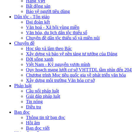
Hàng Việt
Bất động sản
Bảo vệ người tiêu dùng
Dân tộc - Tôn giáo
Đại đoàn kết
Văn hoá - Xã hội vùng miền
Văn hóa, du lịch dân tộc thiểu số
Chuyên đề dân tộc thiểu số và miền núi
Chuyên đề
Học tập và làm theo Bác
Xây dựng và bảo vệ nền tảng tư tưởng của Đảng
Đời sống xanh
Việt Nam - Kỷ nguyên vươn mình
Quy hoạch mạng lưới cơ sở VHTTDL tầm nhìn đến 204
Chương trình Mục tiêu quốc gia về phát triển văn hóa
Xây dựng môi trường Văn hóa cơ sở
Pháp luật
Cầu nối pháp luật
Giải đáp pháp luật
Tin nóng
Điều tra
Bạn đọc
Thông tin từ bạn đọc
Hồi âm
Bạn đọc viết