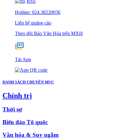
RSS
Hotline: 024.38220036
Liên hệ quảng cáo
Theo dõi Báo Văn Hóa trên MXH
Tải App
DANH SÁCH CHUYÊN MỤC
Chính trị
Thời sự
Biển đảo Tổ quốc
Văn hóa & Suy ngẫm