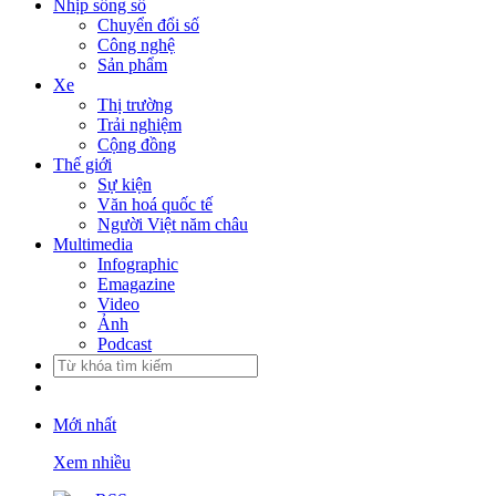
Nhịp sống số
Chuyển đổi số
Công nghệ
Sản phẩm
Xe
Thị trường
Trải nghiệm
Cộng đồng
Thế giới
Sự kiện
Văn hoá quốc tế
Người Việt năm châu
Multimedia
Infographic
Emagazine
Video
Ảnh
Podcast
Mới nhất
Xem nhiều