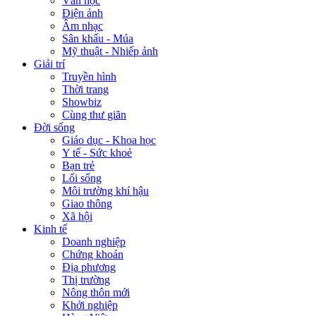
Văn học
Điện ảnh
Âm nhạc
Sân khấu - Múa
Mỹ thuật - Nhiếp ảnh
Giải trí
Truyền hình
Thời trang
Showbiz
Cùng thư giãn
Đời sống
Giáo dục - Khoa học
Y tế - Sức khoẻ
Bạn trẻ
Lối sống
Môi trường khí hậu
Giao thông
Xã hội
Kinh tế
Doanh nghiệp
Chứng khoán
Địa phương
Thị trường
Nông thôn mới
Khởi nghiệp