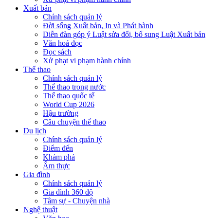
Xuất bản
Chính sách quản lý
Đời sống Xuất bản, In và Phát hành
Diễn đàn góp ý Luật sửa đổi, bổ sung Luật Xuất bản
Văn hoá đọc
Đọc sách
Xử phạt vi phạm hành chính
Thể thao
Chính sách quản lý
Thể thao trong nước
Thể thao quốc tế
World Cup 2026
Hậu trường
Câu chuyện thể thao
Du lịch
Chính sách quản lý
Điểm đến
Khám phá
Ẩm thực
Gia đình
Chính sách quản lý
Gia đình 360 độ
Tâm sự - Chuyện nhà
Nghệ thuật