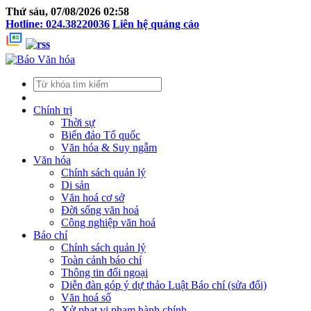
Thứ sáu, 07/08/2026 02:58
Hotline: 024.38220036
Liên hệ quảng cáo
Chính trị
Thời sự
Biển đảo Tổ quốc
Văn hóa & Suy ngẫm
Văn hóa
Chính sách quản lý
Di sản
Văn hoá cơ sở
Đời sống văn hoá
Công nghiệp văn hoá
Báo chí
Chính sách quản lý
Toàn cảnh báo chí
Thông tin đối ngoại
Diễn đàn góp ý dự thảo Luật Báo chí (sửa đổi)
Văn hoá số
Xử phạt vi phạm hành chính