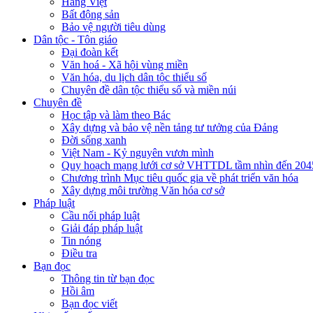
Hàng Việt
Bất động sản
Bảo vệ người tiêu dùng
Dân tộc - Tôn giáo
Đại đoàn kết
Văn hoá - Xã hội vùng miền
Văn hóa, du lịch dân tộc thiểu số
Chuyên đề dân tộc thiểu số và miền núi
Chuyên đề
Học tập và làm theo Bác
Xây dựng và bảo vệ nền tảng tư tưởng của Đảng
Đời sống xanh
Việt Nam - Kỷ nguyên vươn mình
Quy hoạch mạng lưới cơ sở VHTTDL tầm nhìn đến 204
Chương trình Mục tiêu quốc gia về phát triển văn hóa
Xây dựng môi trường Văn hóa cơ sở
Pháp luật
Cầu nối pháp luật
Giải đáp pháp luật
Tin nóng
Điều tra
Bạn đọc
Thông tin từ bạn đọc
Hồi âm
Bạn đọc viết