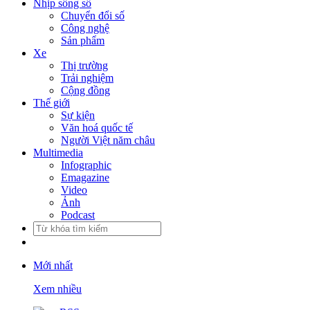
Nhịp sống số
Chuyển đổi số
Công nghệ
Sản phẩm
Xe
Thị trường
Trải nghiệm
Cộng đồng
Thế giới
Sự kiện
Văn hoá quốc tế
Người Việt năm châu
Multimedia
Infographic
Emagazine
Video
Ảnh
Podcast
Mới nhất
Xem nhiều