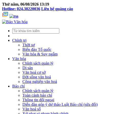
Thứ năm, 06/08/2026 13:19
Hotline: 024.38220036
Liên hệ quảng cáo
Chính trị
Thời sự
Biển đảo Tổ quốc
Văn hóa & Suy ngẫm
Văn hóa
Chính sách quản lý
Di sản
Văn hoá cơ sở
Đời sống văn hoá
Công nghiệp văn hoá
Báo chí
Chính sách quản lý
Toàn cảnh báo chí
Thông tin đối ngoại
Diễn đàn góp ý dự thảo Luật Báo chí (sửa đổi)
Văn hoá số
Xử phạt vi phạm hành chính