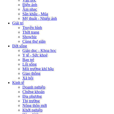
Văn học
Điện ảnh
Âm nhạc
Sân khấu - Múa
Mỹ thuật - Nhiếp ảnh
Giải trí
Truyền hình
Thời trang
Showbiz
Cùng thư giãn
Đời sống
Giáo dục - Khoa học
Y tế - Sức khoẻ
Bạn trẻ
Lối sống
Môi trường khí hậu
Giao thông
Xã hội
Kinh tế
Doanh nghiệp
Chứng khoán
Địa phương
Thị trường
Nông thôn mới
Khởi nghiệp