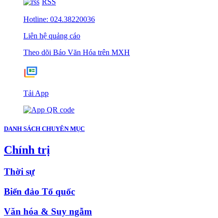
RSS
Hotline: 024.38220036
Liên hệ quảng cáo
Theo dõi Báo Văn Hóa trên MXH
Tải App
DANH SÁCH CHUYÊN MỤC
Chính trị
Thời sự
Biển đảo Tổ quốc
Văn hóa & Suy ngẫm