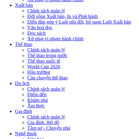
Xuất bản
Chính sách quản lý
Đời sống Xuất bản, In và Phát hành
Diễn đàn góp ý Luật sửa đổi, bổ sung Luật Xuất bản
Văn hoá đọc
Đọc sách
Xử phạt vi phạm hành chính
Thể thao
Chính sách quản lý
Thể thao trong nước
Thể thao quốc tế
World Cup 2026
Hậu trường
Câu chuyện thể thao
Du lịch
Chính sách quản lý
Điểm đến
Khám phá
Ẩm thực
Gia đình
Chính sách quản lý
Gia đình 360 độ
Tâm sự - Chuyện nhà
Nghệ thuật