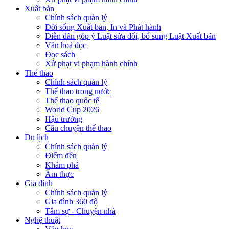
Xuất bản
Chính sách quản lý
Đời sống Xuất bản, In và Phát hành
Diễn đàn góp ý Luật sửa đổi, bổ sung Luật Xuất bản
Văn hoá đọc
Đọc sách
Xử phạt vi phạm hành chính
Thể thao
Chính sách quản lý
Thể thao trong nước
Thể thao quốc tế
World Cup 2026
Hậu trường
Câu chuyện thể thao
Du lịch
Chính sách quản lý
Điểm đến
Khám phá
Ẩm thực
Gia đình
Chính sách quản lý
Gia đình 360 độ
Tâm sự - Chuyện nhà
Nghệ thuật