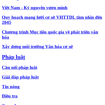
Việt Nam - Kỷ nguyên vươn mình
Quy hoạch mạng lưới cơ sở VHTTDL tầm nhìn đến
2045
Chương trình Mục tiêu quốc gia về phát triển văn
hóa
Xây dựng môi trường Văn hóa cơ sở
Pháp luật
Cầu nối pháp luật
Giải đáp pháp luật
Tin nóng
Điều tra