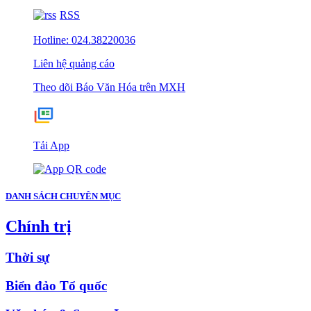
RSS
Hotline: 024.38220036
Liên hệ quảng cáo
Theo dõi Báo Văn Hóa trên MXH
Tải App
DANH SÁCH CHUYÊN MỤC
Chính trị
Thời sự
Biển đảo Tổ quốc