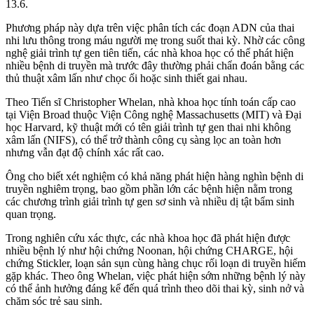
13.6.
Phương pháp này dựa trên việc phân tích các đoạn ADN của thai
nhi lưu thông trong máu người mẹ trong suốt thai kỳ. Nhờ các công
nghệ giải trình tự gen tiên tiến, các nhà khoa học có thể phát hiện
nhiều bệnh di truyền mà trước đây thường phải chẩn đoán bằng các
thủ thuật xâm lấn như chọc ối hoặc sinh thiết gai nhau.
Theo Tiến sĩ Christopher Whelan, nhà khoa học tính toán cấp cao
tại Viện Broad thuộc
Viện Công nghệ Massachusetts (MIT) và Đại
học Harvard,
kỹ thuật mới có tên giải trình tự gen thai nhi không
xâm lấn (NIFS), có thể trở thành công cụ sàng lọc an toàn hơn
nhưng vẫn đạt độ chính xác rất cao.
Ông cho biết xét nghiệm có khả năng phát hiện hàng nghìn bệnh di
truyền nghiêm trọng, bao gồm phần lớn các bệnh hiện nằm trong
các chương trình giải trình tự gen sơ sinh và nhiều dị tật bẩm sinh
quan trọng.
Trong nghiên cứu xác thực, các nhà khoa học đã phát hiện được
nhiều bệnh lý như hội chứng Noonan, hội chứng CHARGE, hội
chứng Stickler, loạn sản sụn cùng hàng chục rối loạn di truyền hiếm
gặp khác. Theo ông Whelan, việc phát hiện sớm những bệnh lý này
có thể ảnh hưởng đáng kể đến quá trình theo dõi thai kỳ, sinh nở và
chăm sóc trẻ sau sinh.