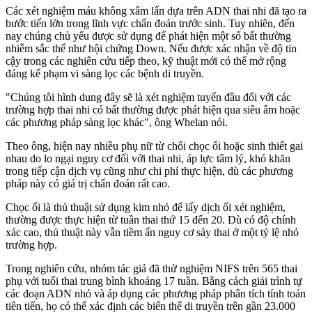
Các xét nghiệm máu không xâm lấn dựa trên ADN thai nhi đã tạo ra
bước tiến lớn trong lĩnh vực chẩn đoán trước sinh. Tuy nhiên, đến
nay chúng chủ yếu được sử dụng để phát hiện một số bất thường
nhiễm sắc thể như hội chứng Down. Nếu được xác nhận về độ tin
cậy trong các nghiên cứu tiếp theo, kỹ thuật mới có thể mở rộng
đáng kể phạm vi sàng lọc các bệnh di truyền.
"Chúng tôi hình dung đây sẽ là xét nghiệm tuyến đầu đối với các
trường hợp thai nhi có bất thường được phát hiện qua siêu âm hoặc
các phương pháp sàng lọc khác", ông Whelan nói.
Theo ông, hiện nay nhiều phụ nữ từ chối chọc ối hoặc sinh thiết gai
nhau do lo ngại nguy cơ đối với thai nhi, áp lực tâm lý, khó khăn
trong tiếp cận dịch vụ cũng như chi phí thực hiện, dù các phương
pháp này có giá trị chẩn đoán rất cao.
Chọc ối là thủ thuật sử dụng kim nhỏ để lấy dịch ối xét nghiệm,
thường được thực hiện từ tuần thai thứ 15 đến 20. Dù có độ chính
xác cao, thủ thuật này vẫn tiềm ẩn nguy cơ sảy thai ở một tỷ lệ nhỏ
trường hợp.
Trong nghiên cứu, nhóm tác giả đã thử nghiệm NIFS trên 565 thai
phụ với tuổi thai trung bình khoảng 17 tuần. Bằng cách giải trình tự
các đoạn ADN nhỏ và áp dụng các phương pháp phân tích tính toán
tiên tiến, họ có thể xác định các biến thể di truyền trên gần 23.000