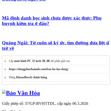
Mã định danh học sinh chưa được xác thực: Phụ
huynh kiểm tra ở đâu?
Quảng Ngãi: Từ cuốn sổ ký ức, tìm đường đưa liệt sĩ
trở về
Lắp
màn hình PC 32 inch 2K 4K
độ phân giải cao
https://dongphuchaianh.com/bao-ho-lao-dong/
Hãng
KhoasBosch chính hãng
Giấy phép số: 37/GP-BVHTTDL, cấp ngày 06.3.2026