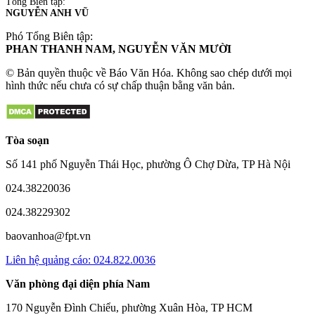
Tổng Biên tập:
NGUYỄN ANH VŨ
Phó Tổng Biên tập:
PHAN THANH NAM, NGUYỄN VĂN MƯỜI
© Bản quyền thuộc về Báo Văn Hóa. Không sao chép dưới mọi
hình thức nếu chưa có sự chấp thuận bằng văn bản.
Tòa soạn
Số 141 phố Nguyễn Thái Học, phường Ô Chợ Dừa, TP Hà Nội
024.38220036
024.38229302
baovanhoa@fpt.vn
Liên hệ quảng cáo: 024.822.0036
Văn phòng đại diện phía Nam
170 Nguyễn Đình Chiểu, phường Xuân Hòa, TP HCM