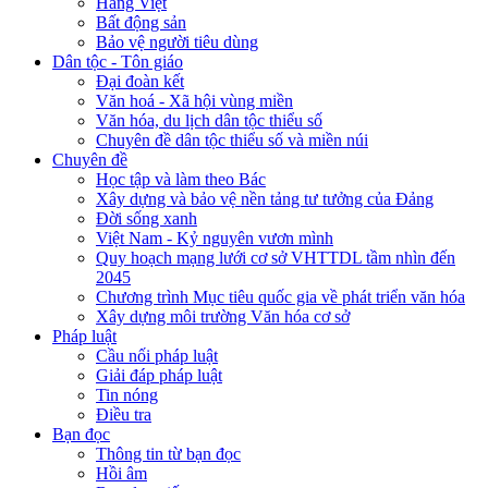
Hàng Việt
Bất động sản
Bảo vệ người tiêu dùng
Dân tộc - Tôn giáo
Đại đoàn kết
Văn hoá - Xã hội vùng miền
Văn hóa, du lịch dân tộc thiểu số
Chuyên đề dân tộc thiểu số và miền núi
Chuyên đề
Học tập và làm theo Bác
Xây dựng và bảo vệ nền tảng tư tưởng của Đảng
Đời sống xanh
Việt Nam - Kỷ nguyên vươn mình
Quy hoạch mạng lưới cơ sở VHTTDL tầm nhìn đến
2045
Chương trình Mục tiêu quốc gia về phát triển văn hóa
Xây dựng môi trường Văn hóa cơ sở
Pháp luật
Cầu nối pháp luật
Giải đáp pháp luật
Tin nóng
Điều tra
Bạn đọc
Thông tin từ bạn đọc
Hồi âm