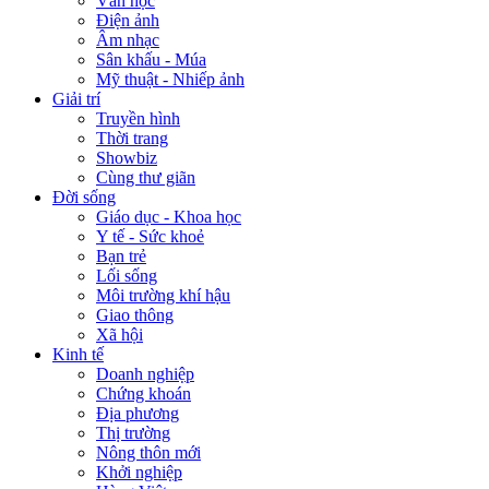
Văn học
Điện ảnh
Âm nhạc
Sân khấu - Múa
Mỹ thuật - Nhiếp ảnh
Giải trí
Truyền hình
Thời trang
Showbiz
Cùng thư giãn
Đời sống
Giáo dục - Khoa học
Y tế - Sức khoẻ
Bạn trẻ
Lối sống
Môi trường khí hậu
Giao thông
Xã hội
Kinh tế
Doanh nghiệp
Chứng khoán
Địa phương
Thị trường
Nông thôn mới
Khởi nghiệp