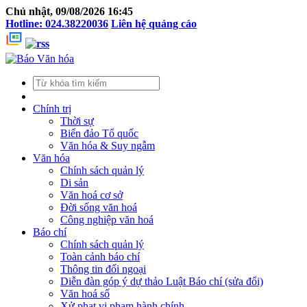
Chủ nhật, 09/08/2026 16:45
Hotline: 024.38220036
Liên hệ quảng cáo
Chính trị
Thời sự
Biển đảo Tổ quốc
Văn hóa & Suy ngẫm
Văn hóa
Chính sách quản lý
Di sản
Văn hoá cơ sở
Đời sống văn hoá
Công nghiệp văn hoá
Báo chí
Chính sách quản lý
Toàn cảnh báo chí
Thông tin đối ngoại
Diễn đàn góp ý dự thảo Luật Báo chí (sửa đổi)
Văn hoá số
Xử phạt vi phạm hành chính