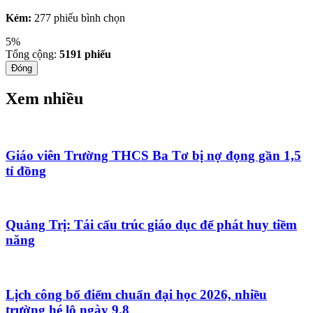
Kém:
277 phiếu bình chọn
5%
Tổng cộng:
5191
phiếu
Đóng
Xem nhiều
Giáo viên Trường THCS Ba Tơ bị nợ đọng gần 1,5
tỉ đồng
Quảng Trị: Tái cấu trúc giáo dục để phát huy tiềm
năng
Lịch công bố điểm chuẩn đại học 2026, nhiều
trường hé lộ ngày 9.8