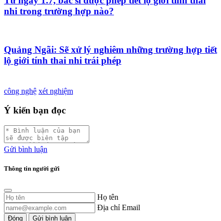
Từ ngày 1.7, bác sĩ được phép tiết lộ giới tính thai
nhi trong trường hợp nào?
Quảng Ngãi: Sẽ xử lý nghiêm những trường hợp tiết
lộ giới tính thai nhi trái phép
công nghệ
xét nghiệm
Ý kiến bạn đọc
Gửi bình luận
Thông tin người gửi
Họ tên
Địa chỉ Email
Đóng
Gửi bình luận