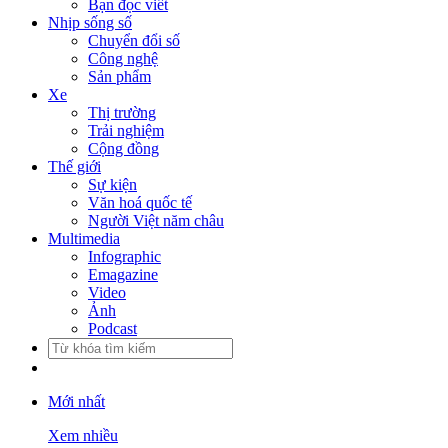
Bạn đọc viết
Nhịp sống số
Chuyển đổi số
Công nghệ
Sản phẩm
Xe
Thị trường
Trải nghiệm
Cộng đồng
Thế giới
Sự kiện
Văn hoá quốc tế
Người Việt năm châu
Multimedia
Infographic
Emagazine
Video
Ảnh
Podcast
Mới nhất
Xem nhiều