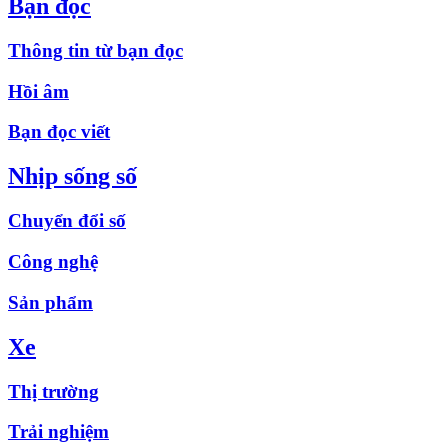
Bạn đọc
Thông tin từ bạn đọc
Hồi âm
Bạn đọc viết
Nhịp sống số
Chuyển đổi số
Công nghệ
Sản phẩm
Xe
Thị trường
Trải nghiệm