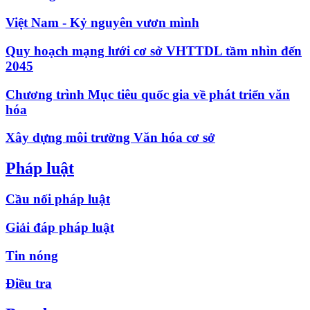
Việt Nam - Kỷ nguyên vươn mình
Quy hoạch mạng lưới cơ sở VHTTDL tầm nhìn đến
2045
Chương trình Mục tiêu quốc gia về phát triển văn
hóa
Xây dựng môi trường Văn hóa cơ sở
Pháp luật
Cầu nối pháp luật
Giải đáp pháp luật
Tin nóng
Điều tra