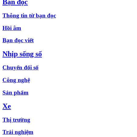
Bạn đọc
Thông tin từ bạn đọc
Hồi âm
Bạn đọc viết
Nhịp sống số
Chuyển đổi số
Công nghệ
Sản phẩm
Xe
Thị trường
Trải nghiệm