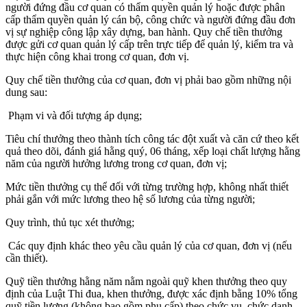
người đứng đầu cơ quan có thẩm quyền quản lý hoặc được phân
cấp thẩm quyền quản lý cán bộ, công chức và người đứng đầu đơn
vị sự nghiệp công lập xây dựng, ban hành. Quy chế tiền thưởng
được gửi cơ quan quản lý cấp trên trực tiếp để quản lý, kiểm tra và
thực hiện công khai trong cơ quan, đơn vị.
Quy chế tiền thưởng của cơ quan, đơn vị phải bao gồm những nội
dung sau:
Phạm vi và đối tượng áp dụng;
Tiêu chí thưởng theo thành tích công tác đột xuất và căn cứ theo kết
quả theo dõi, đánh giá hằng quý, 06 tháng, xếp loại chất lượng hằng
năm của người hưởng lương trong cơ quan, đơn vị;
Mức tiền thưởng cụ thể đối với từng trường hợp, không nhất thiết
phải gắn với mức lương theo hệ số lương của từng người;
Quy trình, thủ tục xét thưởng;
Các quy định khác theo yêu cầu quản lý của cơ quan, đơn vị (nếu
cần thiết).
Quỹ tiền thưởng hằng năm nằm ngoài quỹ khen thưởng theo quy
định của Luật Thi đua, khen thưởng, được xác định bằng 10% tổng
quỹ tiền lương (không bao gồm phụ cấp) theo chức vụ, chức danh,