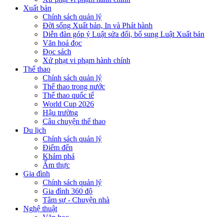
Xuất bản
Chính sách quản lý
Đời sống Xuất bản, In và Phát hành
Diễn đàn góp ý Luật sửa đổi, bổ sung Luật Xuất bản
Văn hoá đọc
Đọc sách
Xử phạt vi phạm hành chính
Thể thao
Chính sách quản lý
Thể thao trong nước
Thể thao quốc tế
World Cup 2026
Hậu trường
Câu chuyện thể thao
Du lịch
Chính sách quản lý
Điểm đến
Khám phá
Ẩm thực
Gia đình
Chính sách quản lý
Gia đình 360 độ
Tâm sự - Chuyện nhà
Nghệ thuật