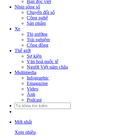
Bạn đọc viết
Nhịp sống số
Chuyển đổi số
Công nghệ
Sản phẩm
Xe
Thị trường
Trải nghiệm
Cộng đồng
Thế giới
Sự kiện
Văn hoá quốc tế
Người Việt năm châu
Multimedia
Infographic
Emagazine
Video
Ảnh
Podcast
Mới nhất
Xem nhiều