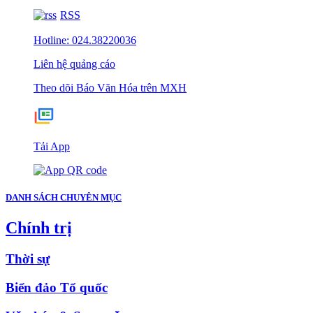
RSS
Hotline: 024.38220036
Liên hệ quảng cáo
Theo dõi Báo Văn Hóa trên MXH
Tải App
DANH SÁCH CHUYÊN MỤC
Chính trị
Thời sự
Biển đảo Tổ quốc