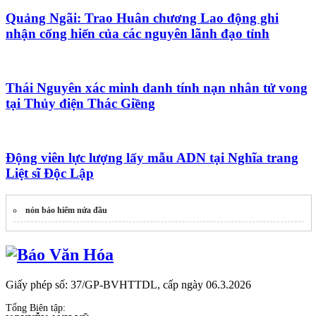
Quảng Ngãi: Trao Huân chương Lao động ghi
nhận cống hiến của các nguyên lãnh đạo tỉnh
Thái Nguyên xác minh danh tính nạn nhân tử vong
tại Thủy điện Thác Giềng
Động viên lực lượng lấy mẫu ADN tại Nghĩa trang
Liệt sĩ Độc Lập
nón bảo hiểm nửa đầu
Giấy phép số: 37/GP-BVHTTDL, cấp ngày 06.3.2026
Tổng Biên tập: