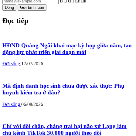
Địa chỉ Email
Đóng
Gửi bình luận
Đọc tiếp
HĐND Quảng Ngãi khai mạc kỳ họp giữa năm, tạo
động lực phát triển giai đoạn mới
Đời sống
17/07/2026
Mã định danh học sinh chưa được xác thực: Phụ
huynh kiểm tra ở đâu?
Đời sống
06/08/2026
Chỉ với đôi chân, chàng trai bại não xứ Lạng làm
chủ kênh TikTok 30.000 người theo dõi