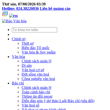
Thứ sáu, 07/08/2026 03:39
Hotline: 024.38220036
Liên hệ quảng cáo
Chính trị
Thời sự
Biển đảo Tổ quốc
Văn hóa & Suy ngẫm
Văn hóa
Chính sách quản lý
Di sản
Văn hoá cơ sở
Đời sống văn hoá
Công nghiệp văn hoá
Báo chí
Chính sách quản lý
Toàn cảnh báo chí
Thông tin đối ngoại
Diễn đàn góp ý dự thảo Luật Báo chí (sửa đổi)
Văn hoá số
Xử phạt vi phạm hành chính