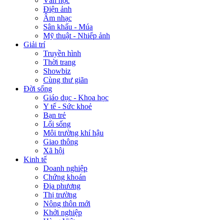
Văn học
Điện ảnh
Âm nhạc
Sân khấu - Múa
Mỹ thuật - Nhiếp ảnh
Giải trí
Truyền hình
Thời trang
Showbiz
Cùng thư giãn
Đời sống
Giáo dục - Khoa học
Y tế - Sức khoẻ
Bạn trẻ
Lối sống
Môi trường khí hậu
Giao thông
Xã hội
Kinh tế
Doanh nghiệp
Chứng khoán
Địa phương
Thị trường
Nông thôn mới
Khởi nghiệp