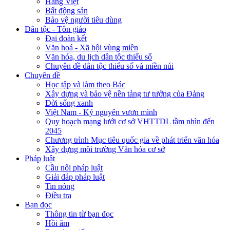
Hàng Việt
Bất động sản
Bảo vệ người tiêu dùng
Dân tộc - Tôn giáo
Đại đoàn kết
Văn hoá - Xã hội vùng miền
Văn hóa, du lịch dân tộc thiểu số
Chuyên đề dân tộc thiểu số và miền núi
Chuyên đề
Học tập và làm theo Bác
Xây dựng và bảo vệ nền tảng tư tưởng của Đảng
Đời sống xanh
Việt Nam - Kỷ nguyên vươn mình
Quy hoạch mạng lưới cơ sở VHTTDL tầm nhìn đến
2045
Chương trình Mục tiêu quốc gia về phát triển văn hóa
Xây dựng môi trường Văn hóa cơ sở
Pháp luật
Cầu nối pháp luật
Giải đáp pháp luật
Tin nóng
Điều tra
Bạn đọc
Thông tin từ bạn đọc
Hồi âm