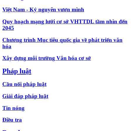
Việt Nam - Kỷ nguyên vươn mình
Quy hoạch mạng lưới cơ sở VHTTDL tầm nhìn đến
2045
Chương trình Mục tiêu quốc gia về phát triển văn
hóa
Xây dựng môi trường Văn hóa cơ sở
Pháp luật
Cầu nối pháp luật
Giải đáp pháp luật
Tin nóng
Điều tra