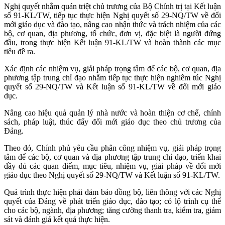
Nghị quyết nhằm quán triệt chủ trương của Bộ Chính trị tại Kết luận
số 91-KL/TW, tiếp tục thực hiện Nghị quyết số 29-NQ/TW về đổi
mới giáo dục và đào tạo, nâng cao nhận thức và trách nhiệm của các
bộ, cơ quan, địa phương, tổ chức, đơn vị, đặc biệt là người đứng
đầu, trong thực hiện Kết luận 91-KL/TW và hoàn thành các mục
tiêu đề ra.
Xác định các nhiệm vụ, giải pháp trọng tâm để các bộ, cơ quan, địa
phương tập trung chỉ đạo nhằm tiếp tục thực hiện nghiêm túc Nghị
quyết số 29-NQ/TW và Kết luận số 91-KL/TW về đổi mới giáo
dục.
Nâng cao hiệu quả quản lý nhà nước và hoàn thiện cơ chế, chính
sách, pháp luật, thúc đẩy đổi mới giáo dục theo chủ trương của
Đảng.
Theo đó, Chính phủ yêu cầu phân công nhiệm vụ, giải pháp trọng
tâm để các bộ, cơ quan và địa phương tập trung chỉ đạo, triển khai
đầy đủ các quan điểm, mục tiêu, nhiệm vụ, giải pháp về đổi mới
giáo dục theo Nghị quyết số 29-NQ/TW và Kết luận số 91-KL/TW.
Quá trình thực hiện phải đảm bảo đồng bộ, liên thông với các Nghị
quyết của Đảng về phát triển giáo dục, đào tạo; có lộ trình cụ thể
cho các bộ, ngành, địa phương; tăng cường thanh tra, kiểm tra, giám
sát và đánh giá kết quả thực hiện.