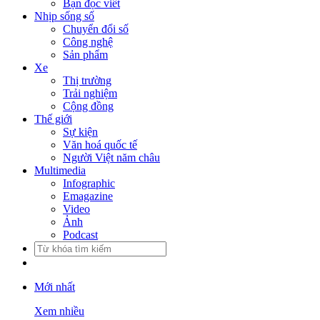
Bạn đọc viết
Nhịp sống số
Chuyển đổi số
Công nghệ
Sản phẩm
Xe
Thị trường
Trải nghiệm
Cộng đồng
Thế giới
Sự kiện
Văn hoá quốc tế
Người Việt năm châu
Multimedia
Infographic
Emagazine
Video
Ảnh
Podcast
Mới nhất
Xem nhiều