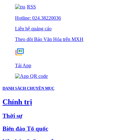
RSS
Hotline: 024.38220036
Liên hệ quảng cáo
Theo dõi Báo Văn Hóa trên MXH
Tải App
DANH SÁCH CHUYÊN MỤC
Chính trị
Thời sự
Biển đảo Tổ quốc