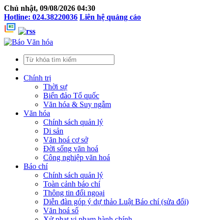
Chủ nhật, 09/08/2026 04:30
Hotline: 024.38220036
Liên hệ quảng cáo
Chính trị
Thời sự
Biển đảo Tổ quốc
Văn hóa & Suy ngẫm
Văn hóa
Chính sách quản lý
Di sản
Văn hoá cơ sở
Đời sống văn hoá
Công nghiệp văn hoá
Báo chí
Chính sách quản lý
Toàn cảnh báo chí
Thông tin đối ngoại
Diễn đàn góp ý dự thảo Luật Báo chí (sửa đổi)
Văn hoá số
Xử phạt vi phạm hành chính