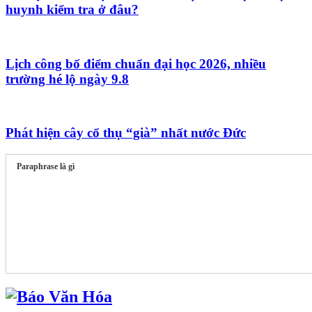
huynh kiểm tra ở đâu?
Lịch công bố điểm chuẩn đại học 2026, nhiều
trường hé lộ ngày 9.8
Phát hiện cây cổ thụ “già” nhất nước Đức
Paraphrase là gì