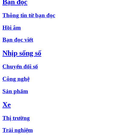
Bạn đọc
Thông tin từ bạn đọc
Hồi âm
Bạn đọc viết
Nhịp sống số
Chuyển đổi số
Công nghệ
Sản phẩm
Xe
Thị trường
Trải nghiệm