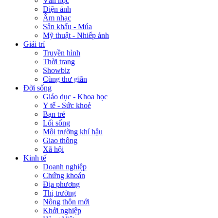
Văn học
Điện ảnh
Âm nhạc
Sân khấu - Múa
Mỹ thuật - Nhiếp ảnh
Giải trí
Truyền hình
Thời trang
Showbiz
Cùng thư giãn
Đời sống
Giáo dục - Khoa học
Y tế - Sức khoẻ
Bạn trẻ
Lối sống
Môi trường khí hậu
Giao thông
Xã hội
Kinh tế
Doanh nghiệp
Chứng khoán
Địa phương
Thị trường
Nông thôn mới
Khởi nghiệp