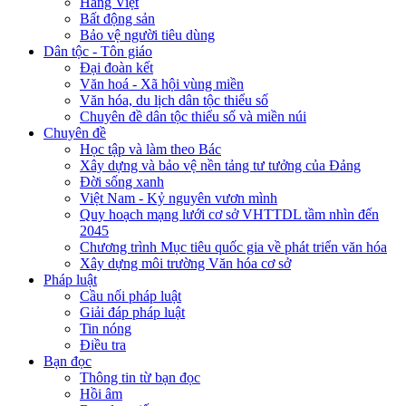
Hàng Việt
Bất động sản
Bảo vệ người tiêu dùng
Dân tộc - Tôn giáo
Đại đoàn kết
Văn hoá - Xã hội vùng miền
Văn hóa, du lịch dân tộc thiểu số
Chuyên đề dân tộc thiểu số và miền núi
Chuyên đề
Học tập và làm theo Bác
Xây dựng và bảo vệ nền tảng tư tưởng của Đảng
Đời sống xanh
Việt Nam - Kỷ nguyên vươn mình
Quy hoạch mạng lưới cơ sở VHTTDL tầm nhìn đến
2045
Chương trình Mục tiêu quốc gia về phát triển văn hóa
Xây dựng môi trường Văn hóa cơ sở
Pháp luật
Cầu nối pháp luật
Giải đáp pháp luật
Tin nóng
Điều tra
Bạn đọc
Thông tin từ bạn đọc
Hồi âm