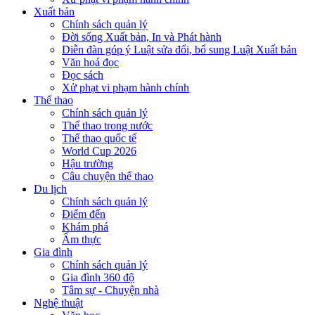
Xuất bản
Chính sách quản lý
Đời sống Xuất bản, In và Phát hành
Diễn đàn góp ý Luật sửa đổi, bổ sung Luật Xuất bản
Văn hoá đọc
Đọc sách
Xử phạt vi phạm hành chính
Thể thao
Chính sách quản lý
Thể thao trong nước
Thể thao quốc tế
World Cup 2026
Hậu trường
Câu chuyện thể thao
Du lịch
Chính sách quản lý
Điểm đến
Khám phá
Ẩm thực
Gia đình
Chính sách quản lý
Gia đình 360 độ
Tâm sự - Chuyện nhà
Nghệ thuật