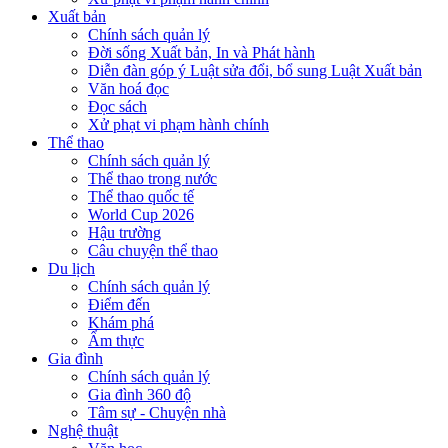
Xuất bản
Chính sách quản lý
Đời sống Xuất bản, In và Phát hành
Diễn đàn góp ý Luật sửa đổi, bổ sung Luật Xuất bản
Văn hoá đọc
Đọc sách
Xử phạt vi phạm hành chính
Thể thao
Chính sách quản lý
Thể thao trong nước
Thể thao quốc tế
World Cup 2026
Hậu trường
Câu chuyện thể thao
Du lịch
Chính sách quản lý
Điểm đến
Khám phá
Ẩm thực
Gia đình
Chính sách quản lý
Gia đình 360 độ
Tâm sự - Chuyện nhà
Nghệ thuật