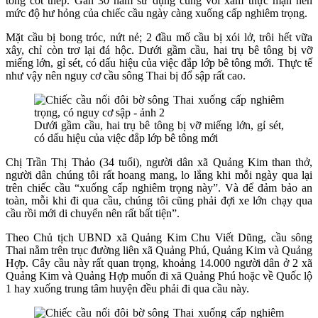
tông cốt thép. Gần 30 năm sử dụng cùng với xâm thực mặn nên
mức độ hư hỏng của chiếc cầu ngày càng xuống cấp nghiêm trọng.
Mặt cầu bị bong tróc, nứt nẻ; 2 đầu mố cầu bị xói lở, trôi hết vữa
xây, chỉ còn trơ lại đá hộc. Dưới gầm cầu, hai trụ bê tông bị vỡ
miếng lớn, gỉ sét, có dấu hiệu của việc đắp lớp bê tông mới. Thực tế
như vậy nên nguy cơ cầu sông Thai bị đổ sập rất cao.
Dưới gầm cầu, hai trụ bê tông bị vỡ miếng lớn, gỉ sét,
có dấu hiệu của việc đắp lớp bê tông mới
Chị Trần Thị Thảo (34 tuổi), người dân xã Quảng Kim than thở,
người dân chúng tôi rất hoang mang, lo lắng khi mỗi ngày qua lại
trên chiếc cầu “xuống cấp nghiêm trọng này”. Và để đảm bảo an
toàn, mỗi khi đi qua cầu, chúng tôi cũng phải đợi xe lớn chạy qua
cầu rồi mới di chuyển nên rất bất tiện”.
Theo Chủ tịch UBND xã Quảng Kim Chu Viết Dũng, cầu sông
Thai nằm trên trục đường liên xã Quảng Phú, Quảng Kim và Quảng
Hợp. Cây cầu này rất quan trọng, khoảng 14.000 người dân ở 2 xã
Quảng Kim và Quảng Hợp muốn đi xã Quảng Phú hoặc về Quốc lộ
1 hay xuống trung tâm huyện đều phải đi qua cầu này.