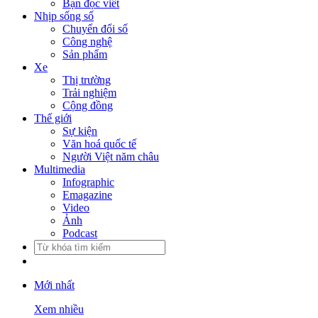
Bạn đọc viết
Nhịp sống số
Chuyển đổi số
Công nghệ
Sản phẩm
Xe
Thị trường
Trải nghiệm
Cộng đồng
Thế giới
Sự kiện
Văn hoá quốc tế
Người Việt năm châu
Multimedia
Infographic
Emagazine
Video
Ảnh
Podcast
Mới nhất
Xem nhiều