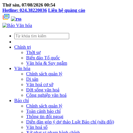
Thứ sáu, 07/08/2026 00:54
Hotline: 024.38220036
Liên hệ quảng cáo
Chính trị
Thời sự
Biển đảo Tổ quốc
Văn hóa & Suy ngẫm
Văn hóa
Chính sách quản lý
Di sản
Văn hoá cơ sở
Đời sống văn hoá
Công nghiệp văn hoá
Báo chí
Chính sách quản lý
Toàn cảnh báo chí
Thông tin đối ngoại
Diễn đàn góp ý dự thảo Luật Báo chí (sửa đổi)
Văn hoá số
Xử phạt vi phạm hành chính