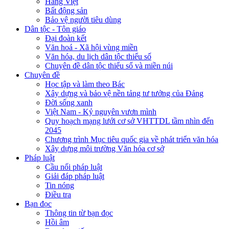
Hàng Việt
Bất động sản
Bảo vệ người tiêu dùng
Dân tộc - Tôn giáo
Đại đoàn kết
Văn hoá - Xã hội vùng miền
Văn hóa, du lịch dân tộc thiểu số
Chuyên đề dân tộc thiểu số và miền núi
Chuyên đề
Học tập và làm theo Bác
Xây dựng và bảo vệ nền tảng tư tưởng của Đảng
Đời sống xanh
Việt Nam - Kỷ nguyên vươn mình
Quy hoạch mạng lưới cơ sở VHTTDL tầm nhìn đến
2045
Chương trình Mục tiêu quốc gia về phát triển văn hóa
Xây dựng môi trường Văn hóa cơ sở
Pháp luật
Cầu nối pháp luật
Giải đáp pháp luật
Tin nóng
Điều tra
Bạn đọc
Thông tin từ bạn đọc
Hồi âm