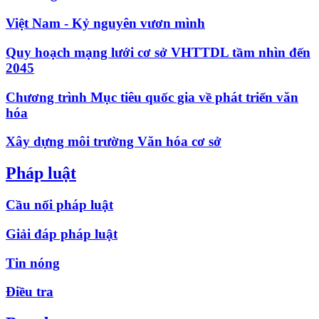
Việt Nam - Kỷ nguyên vươn mình
Quy hoạch mạng lưới cơ sở VHTTDL tầm nhìn đến
2045
Chương trình Mục tiêu quốc gia về phát triển văn
hóa
Xây dựng môi trường Văn hóa cơ sở
Pháp luật
Cầu nối pháp luật
Giải đáp pháp luật
Tin nóng
Điều tra