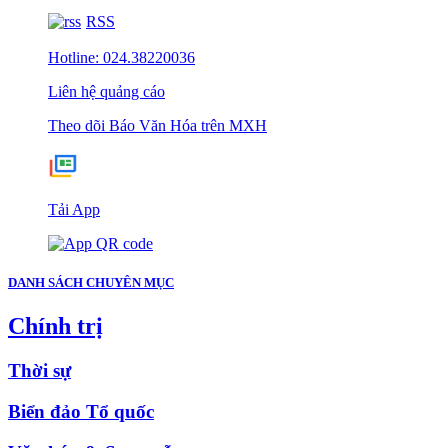
RSS
Hotline: 024.38220036
Liên hệ quảng cáo
Theo dõi Báo Văn Hóa trên MXH
Tải App
DANH SÁCH CHUYÊN MỤC
Chính trị
Thời sự
Biển đảo Tổ quốc