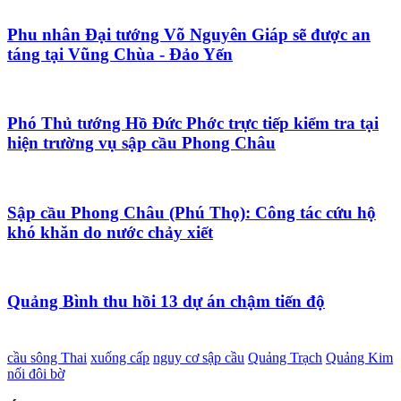
Phu nhân Đại tướng Võ Nguyên Giáp sẽ được an
táng tại Vũng Chùa - Đảo Yến
Phó Thủ tướng Hồ Đức Phớc trực tiếp kiểm tra tại
hiện trường vụ sập cầu Phong Châu
Sập cầu Phong Châu (Phú Thọ): Công tác cứu hộ
khó khăn do nước chảy xiết
Quảng Bình thu hồi 13 dự án chậm tiến độ
cầu sông Thai
xuống cấp
nguy cơ sập cầu
Quảng Trạch
Quảng Kim
nối đôi bờ