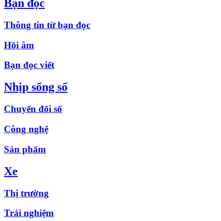
Bạn đọc
Thông tin từ bạn đọc
Hồi âm
Bạn đọc viết
Nhịp sống số
Chuyển đổi số
Công nghệ
Sản phẩm
Xe
Thị trường
Trải nghiệm