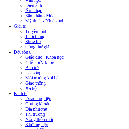
Văn học
Điện ảnh
Âm nhạc
Sân khấu - Múa
Mỹ thuật - Nhiếp ảnh
Giải trí
Truyền hình
Thời trang
Showbiz
Cùng thư giãn
Đời sống
Giáo dục - Khoa học
Y tế - Sức khoẻ
Bạn trẻ
Lối sống
Môi trường khí hậu
Giao thông
Xã hội
Kinh tế
Doanh nghiệp
Chứng khoán
Địa phương
Thị trường
Nông thôn mới
Khởi nghiệp