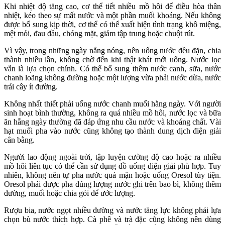
Khi nhiệt độ tăng cao, cơ thể tiết nhiều mồ hôi để điều hòa thân
nhiệt, kéo theo sự mất nước và một phần muối khoáng. Nếu không
được bổ sung kịp thời, cơ thể có thể xuất hiện tình trạng khô miệng,
mệt mỏi, đau đầu, chóng mặt, giảm tập trung hoặc chuột rút.
Vì vậy, trong những ngày nắng nóng, nên uống nước đều đặn, chia
thành nhiều lần, không chờ đến khi thật khát mới uống. Nước lọc
vẫn là lựa chọn chính. Có thể bổ sung thêm nước canh, sữa, nước
chanh loãng không đường hoặc một lượng vừa phải nước dừa, nước
trái cây ít đường.
Không nhất thiết phải uống nước chanh muối hằng ngày. Với người
sinh hoạt bình thường, không ra quá nhiều mồ hôi, nước lọc và bữa
ăn hằng ngày thường đã đáp ứng nhu cầu nước và khoáng chất. Vài
hạt muối pha vào nước cũng không tạo thành dung dịch điện giải
cân bằng.
Người lao động ngoài trời, tập luyện cường độ cao hoặc ra nhiều
mồ hôi liên tục có thể cần sử dụng đồ uống điện giải phù hợp. Tuy
nhiên, không nên tự pha nước quá mặn hoặc uống Oresol tùy tiện.
Oresol phải được pha đúng lượng nước ghi trên bao bì, không thêm
đường, muối hoặc chia gói để ước lượng.
Rượu bia, nước ngọt nhiều đường và nước tăng lực không phải lựa
chọn bù nước thích hợp. Cà phê và trà đặc cũng không nên dùng