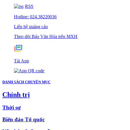
RSS
Hotline: 024.38220036
Liên hệ quảng cáo
Theo dõi Báo Văn Hóa trên MXH
Tải App
DANH SÁCH CHUYÊN MỤC
Chính trị
Thời sự
Biển đảo Tổ quốc