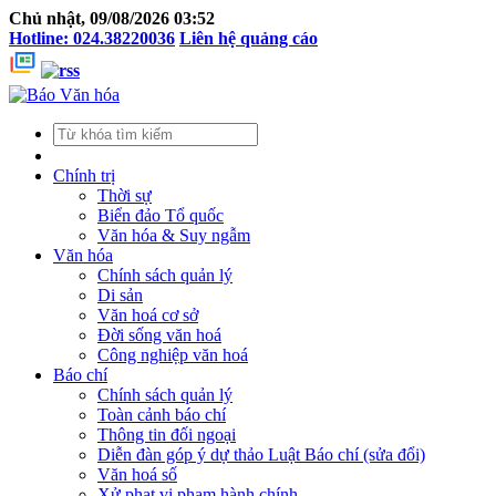
Chủ nhật, 09/08/2026 03:52
Hotline: 024.38220036
Liên hệ quảng cáo
Chính trị
Thời sự
Biển đảo Tổ quốc
Văn hóa & Suy ngẫm
Văn hóa
Chính sách quản lý
Di sản
Văn hoá cơ sở
Đời sống văn hoá
Công nghiệp văn hoá
Báo chí
Chính sách quản lý
Toàn cảnh báo chí
Thông tin đối ngoại
Diễn đàn góp ý dự thảo Luật Báo chí (sửa đổi)
Văn hoá số
Xử phạt vi phạm hành chính