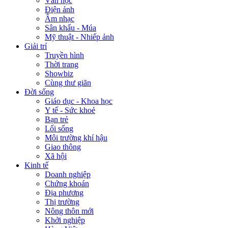
Văn học
Điện ảnh
Âm nhạc
Sân khấu - Múa
Mỹ thuật - Nhiếp ảnh
Giải trí
Truyền hình
Thời trang
Showbiz
Cùng thư giãn
Đời sống
Giáo dục - Khoa học
Y tế - Sức khoẻ
Bạn trẻ
Lối sống
Môi trường khí hậu
Giao thông
Xã hội
Kinh tế
Doanh nghiệp
Chứng khoán
Địa phương
Thị trường
Nông thôn mới
Khởi nghiệp