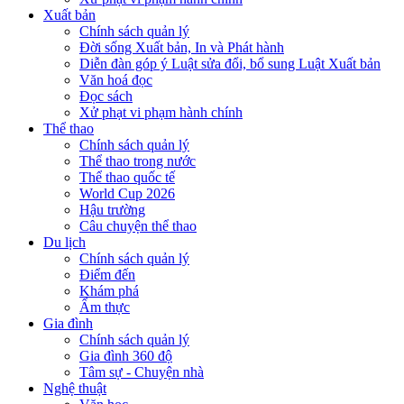
Xuất bản
Chính sách quản lý
Đời sống Xuất bản, In và Phát hành
Diễn đàn góp ý Luật sửa đổi, bổ sung Luật Xuất bản
Văn hoá đọc
Đọc sách
Xử phạt vi phạm hành chính
Thể thao
Chính sách quản lý
Thể thao trong nước
Thể thao quốc tế
World Cup 2026
Hậu trường
Câu chuyện thể thao
Du lịch
Chính sách quản lý
Điểm đến
Khám phá
Ẩm thực
Gia đình
Chính sách quản lý
Gia đình 360 độ
Tâm sự - Chuyện nhà
Nghệ thuật