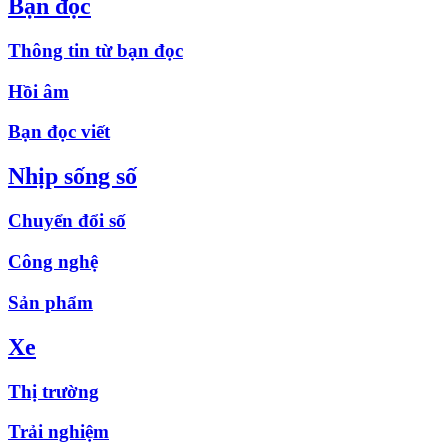
Bạn đọc
Thông tin từ bạn đọc
Hồi âm
Bạn đọc viết
Nhịp sống số
Chuyển đổi số
Công nghệ
Sản phẩm
Xe
Thị trường
Trải nghiệm