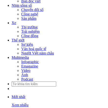
Bạn đọc viết
Nhịp sống số
Chuyển đổi số
Công nghệ
Sản phẩm
Xe
Thị trường
Trải nghiệm
Cộng đồng
Thế giới
Sự kiện
Văn hoá quốc tế
Người Việt năm châu
Multimedia
Infographic
Emagazine
Video
Ảnh
Podcast
Mới nhất
Xem nhiều