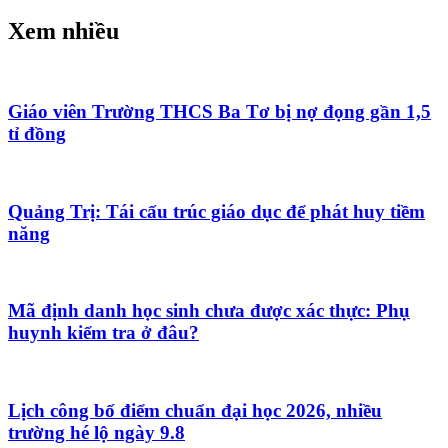
Xem nhiều
Giáo viên Trường THCS Ba Tơ bị nợ đọng gần 1,5
tỉ đồng
Quảng Trị: Tái cấu trúc giáo dục để phát huy tiềm
năng
Mã định danh học sinh chưa được xác thực: Phụ
huynh kiểm tra ở đâu?
Lịch công bố điểm chuẩn đại học 2026, nhiều
trường hé lộ ngày 9.8