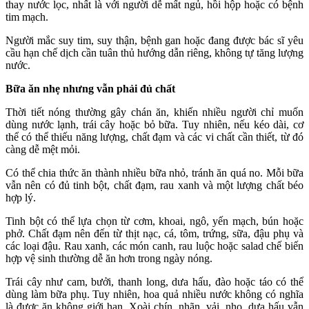
thay nước lọc, nhất là với người dễ mất ngủ, hồi hộp hoặc có bệnh
tim mạch.
Người mắc suy tim, suy thận, bệnh gan hoặc đang được bác sĩ yêu
cầu hạn chế dịch cần tuân thủ hướng dẫn riêng, không tự tăng lượng
nước.
Bữa ăn nhẹ nhưng vẫn phải đủ chất
Thời tiết nóng thường gây chán ăn, khiến nhiều người chỉ muốn
dùng nước lạnh, trái cây hoặc bỏ bữa. Tuy nhiên, nếu kéo dài, cơ
thể có thể thiếu năng lượng, chất đạm và các vi chất cần thiết, từ đó
càng dễ mệt mỏi.
Có thể chia thức ăn thành nhiều bữa nhỏ, tránh ăn quá no. Mỗi bữa
vẫn nên có đủ tinh bột, chất đạm, rau xanh và một lượng chất béo
hợp lý.
Tinh bột có thể lựa chọn từ cơm, khoai, ngô, yến mạch, bún hoặc
phở. Chất đạm nên đến từ thịt nạc, cá, tôm, trứng, sữa, đậu phụ và
các loại đậu. Rau xanh, các món canh, rau luộc hoặc salad chế biến
hợp vệ sinh thường dễ ăn hơn trong ngày nóng.
Trái cây như cam, bưởi, thanh long, dưa hấu, đào hoặc táo có thể
dùng làm bữa phụ. Tuy nhiên, hoa quả nhiều nước không có nghĩa
là được ăn không giới hạn. Xoài chín, nhãn, vải, nho, dưa hấu vẫn