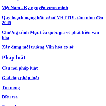
Việt Nam - Kỷ nguyên vươn mình
Quy hoạch mạng lưới cơ sở VHTTDL tầm nhìn đến
2045
Chương trình Mục tiêu quốc gia về phát triển văn
hóa
Xây dựng môi trường Văn hóa cơ sở
Pháp luật
Cầu nối pháp luật
Giải đáp pháp luật
Tin nóng
Điều tra