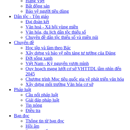
Hàng Việt
Bất động sản
Bảo vệ người tiêu dùng
Dân tộc - Tôn giáo
Đại đoàn kết
Văn hoá - Xã hội vùng miền
Văn hóa, du lịch dân tộc thiểu số
Chuyên đề dân tộc thiểu số và miền núi
Chuyên đề
Học tập và làm theo Bác
Xây dựng và bảo vệ nền tảng tư tưởng của Đảng
Đời sống xanh
Việt Nam - Kỷ nguyên vươn mình
Quy hoạch mạng lưới cơ sở VHTTDL tầm nhìn đến
2045
Chương trình Mục tiêu quốc gia về phát triển văn hóa
Xây dựng môi trường Văn hóa cơ sở
Pháp luật
Cầu nối pháp luật
Giải đáp pháp luật
Tin nóng
Điều tra
Bạn đọc
Thông tin từ bạn đọc
Hồi âm