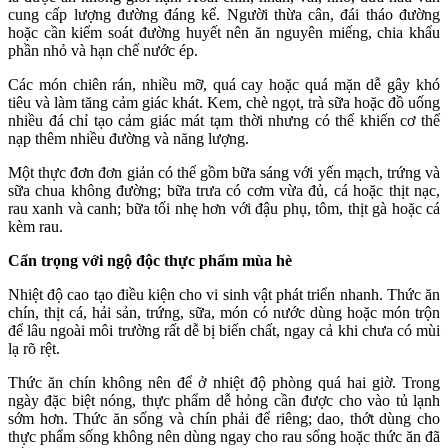
cung cấp lượng đường đáng kể. Người thừa cân, đái tháo đường
hoặc cần kiểm soát đường huyết nên ăn nguyên miếng, chia khẩu
phần nhỏ và hạn chế nước ép.
Các món chiên rán, nhiều mỡ, quá cay hoặc quá mặn dễ gây khó
tiêu và làm tăng cảm giác khát. Kem, chè ngọt, trà sữa hoặc đồ uống
nhiều đá chỉ tạo cảm giác mát tạm thời nhưng có thể khiến cơ thể
nạp thêm nhiều đường và năng lượng.
Một thực đơn đơn giản có thể gồm bữa sáng với yến mạch, trứng và
sữa chua không đường; bữa trưa có cơm vừa đủ, cá hoặc thịt nạc,
rau xanh và canh; bữa tối nhẹ hơn với đậu phụ, tôm, thịt gà hoặc cá
kèm rau.
Cẩn trọng với ngộ độc thực phẩm mùa hè
Nhiệt độ cao tạo điều kiện cho vi sinh vật phát triển nhanh. Thức ăn
chín, thịt cá, hải sản, trứng, sữa, món có nước dùng hoặc món trộn
để lâu ngoài môi trường rất dễ bị biến chất, ngay cả khi chưa có mùi
lạ rõ rệt.
Thức ăn chín không nên để ở nhiệt độ phòng quá hai giờ. Trong
ngày đặc biệt nóng, thực phẩm dễ hỏng cần được cho vào tủ lạnh
sớm hơn. Thức ăn sống và chín phải để riêng; dao, thớt dùng cho
thực phẩm sống không nên dùng ngay cho rau sống hoặc thức ăn đã