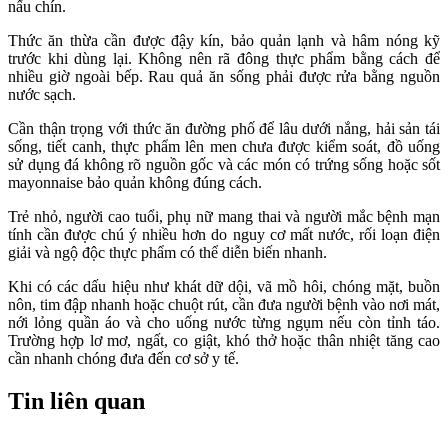
nấu chín.
Thức ăn thừa cần được đậy kín, bảo quản lạnh và hâm nóng kỹ
trước khi dùng lại. Không nên rã đông thực phẩm bằng cách để
nhiều giờ ngoài bếp. Rau quả ăn sống phải được rửa bằng nguồn
nước sạch.
Cần thận trọng với thức ăn đường phố để lâu dưới nắng, hải sản tái
sống, tiết canh, thực phẩm lên men chưa được kiểm soát, đồ uống
sử dụng đá không rõ nguồn gốc và các món có trứng sống hoặc sốt
mayonnaise bảo quản không đúng cách.
Trẻ nhỏ, người cao tuổi, phụ nữ mang thai và người mắc bệnh mạn
tính cần được chú ý nhiều hơn do nguy cơ mất nước, rối loạn điện
giải và ngộ độc thực phẩm có thể diễn biến nhanh.
Khi có các dấu hiệu như khát dữ dội, vã mồ hôi, chóng mặt, buồn
nôn, tim đập nhanh hoặc chuột rút, cần đưa người bệnh vào nơi mát,
nới lỏng quần áo và cho uống nước từng ngụm nếu còn tỉnh táo.
Trường hợp lơ mơ, ngất, co giật, khó thở hoặc thân nhiệt tăng cao
cần nhanh chóng đưa đến cơ sở y tế.
Tin liên quan