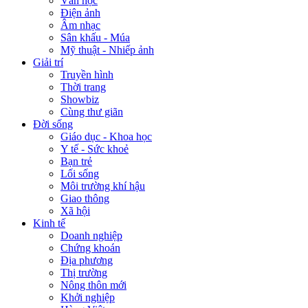
Văn học
Điện ảnh
Âm nhạc
Sân khấu - Múa
Mỹ thuật - Nhiếp ảnh
Giải trí
Truyền hình
Thời trang
Showbiz
Cùng thư giãn
Đời sống
Giáo dục - Khoa học
Y tế - Sức khoẻ
Bạn trẻ
Lối sống
Môi trường khí hậu
Giao thông
Xã hội
Kinh tế
Doanh nghiệp
Chứng khoán
Địa phương
Thị trường
Nông thôn mới
Khởi nghiệp