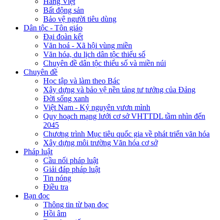
Hàng Việt
Bất động sản
Bảo vệ người tiêu dùng
Dân tộc - Tôn giáo
Đại đoàn kết
Văn hoá - Xã hội vùng miền
Văn hóa, du lịch dân tộc thiểu số
Chuyên đề dân tộc thiểu số và miền núi
Chuyên đề
Học tập và làm theo Bác
Xây dựng và bảo vệ nền tảng tư tưởng của Đảng
Đời sống xanh
Việt Nam - Kỷ nguyên vươn mình
Quy hoạch mạng lưới cơ sở VHTTDL tầm nhìn đến
2045
Chương trình Mục tiêu quốc gia về phát triển văn hóa
Xây dựng môi trường Văn hóa cơ sở
Pháp luật
Cầu nối pháp luật
Giải đáp pháp luật
Tin nóng
Điều tra
Bạn đọc
Thông tin từ bạn đọc
Hồi âm