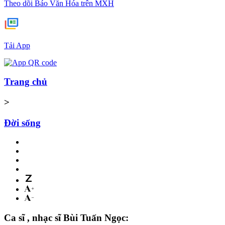
Theo dõi Báo Văn Hóa trên MXH
Tải App
Trang chủ
>
Đời sống
Ca sĩ , nhạc sĩ Bùi Tuấn Ngọc: