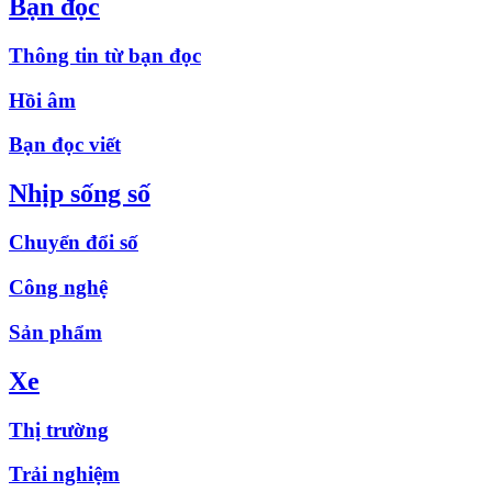
Bạn đọc
Thông tin từ bạn đọc
Hồi âm
Bạn đọc viết
Nhịp sống số
Chuyển đổi số
Công nghệ
Sản phẩm
Xe
Thị trường
Trải nghiệm