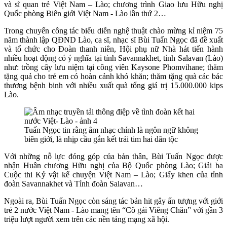
và sĩ quan trẻ Việt Nam – Lào; chương trình Giao lưu Hữu nghị
Quốc phòng Biên giới Việt Nam - Lào lần thứ 2…
Trong chuyến công tác biểu diễn nghệ thuật chào mừng kỉ niệm 75
năm thành lập QĐND Lào, ca sĩ, nhạc sĩ Bùi Tuấn Ngọc đã đề xuất
và tổ chức cho Đoàn thanh niên, Hội phụ nữ Nhà hát tiến hành
nhiều hoạt động có ý nghĩa tại tỉnh Savannakhet, tỉnh Salavan (Lào)
như: trồng cây lưu niệm tại công viên Kaysone Phomvihane; thăm
tặng quả cho trẻ em có hoàn cảnh khó khăn; thăm tặng quà các bác
thương bệnh binh với nhiều xuất quà tổng giá trị 15.000.000 kips
Lào.
Tuấn Ngọc tin rằng âm nhạc chính là ngôn ngữ không
biên giới, là nhịp cầu gắn kết trái tim hai dân tộc
Với những nỗ lực đóng góp của bản thân, Bùi Tuấn Ngọc được
nhận Huân chương Hữu nghị của Bộ Quốc phòng Lào; Giải ba
Cuộc thi Kỷ vật kể chuyện Việt Nam – Lào; Giấy khen của tỉnh
đoàn Savannakhet và Tỉnh đoàn Salavan…
Ngoài ra, Bùi Tuấn Ngọc còn sáng tác bản hit gây ấn tượng với giới
trẻ 2 nước Việt Nam - Lào mang tên “Cô gái Viêng Chăn” với gần 3
triệu lượt người xem trên các nền tảng mạng xã hội.