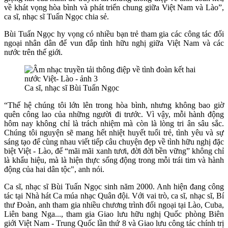
về khát vọng hòa bình và phát triển chung giữa Việt Nam và Lào”,
ca sĩ, nhạc sĩ Tuấn Ngọc chia sẻ.
Bùi Tuấn Ngọc hy vọng có nhiều bạn trẻ tham gia các công tác đối
ngoại nhân dân để vun đắp tình hữu nghị giữa Việt Nam và các
nước trên thế giới.
Ca sĩ, nhạc sĩ Bùi Tuấn Ngọc
“Thế hệ chúng tôi lớn lên trong hòa bình, nhưng không bao giờ
quên công lao của những người đi trước. Vì vậy, mỗi hành động
hôm nay không chỉ là trách nhiệm mà còn là lòng tri ân sâu sắc.
Chúng tôi nguyện sẽ mang hết nhiệt huyết tuổi trẻ, tình yêu và sự
sáng tạo để cùng nhau viết tiếp câu chuyện đẹp về tình hữu nghị đặc
biệt Việt - Lào, để “mãi mãi xanh tươi, đời đời bền vững” không chỉ
là khẩu hiệu, mà là hiện thực sống động trong mỗi trái tim và hành
động của hai dân tộc", anh nói.
Ca sĩ, nhạc sĩ Bùi Tuấn Ngọc sinh năm 2000. Anh hiện đang công
tác tại Nhà hát Ca múa nhạc Quân đội. Với vai trò, ca sĩ, nhạc sĩ, Bí
thư Đoàn, anh tham gia nhiều chương trình đối ngoại tại Lào, Cuba,
Liên bang Nga..., tham gia Giao lưu hữu nghị Quốc phòng Biên
giới Việt Nam - Trung Quốc lần thứ 8 và Giao lưu công tác chính trị