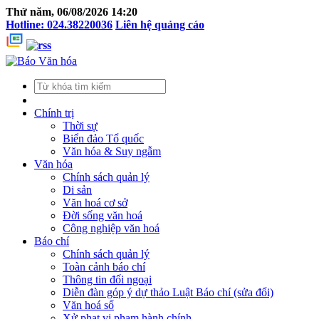
Thứ năm, 06/08/2026 14:20
Hotline: 024.38220036
Liên hệ quảng cáo
Chính trị
Thời sự
Biển đảo Tổ quốc
Văn hóa & Suy ngẫm
Văn hóa
Chính sách quản lý
Di sản
Văn hoá cơ sở
Đời sống văn hoá
Công nghiệp văn hoá
Báo chí
Chính sách quản lý
Toàn cảnh báo chí
Thông tin đối ngoại
Diễn đàn góp ý dự thảo Luật Báo chí (sửa đổi)
Văn hoá số
Xử phạt vi phạm hành chính