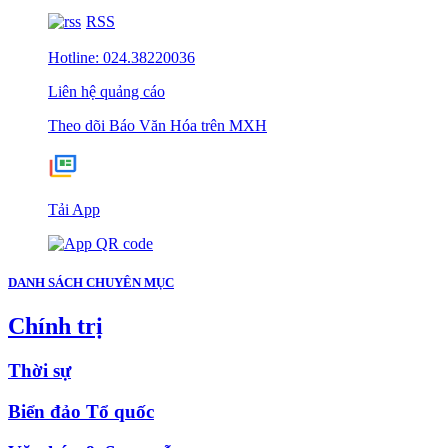
RSS
Hotline: 024.38220036
Liên hệ quảng cáo
Theo dõi Báo Văn Hóa trên MXH
Tải App
DANH SÁCH CHUYÊN MỤC
Chính trị
Thời sự
Biển đảo Tổ quốc