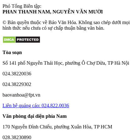
Phó Tổng Biên tập:
PHAN THANH NAM, NGUYỄN VĂN MƯỜI
© Bản quyền thuộc về Báo Văn Hóa. Không sao chép dưới mọi
hình thức nếu chưa có sự chấp thuận bằng văn bản.
Tòa soạn
Số 141 phố Nguyễn Thái Học, phường Ô Chợ Dừa, TP Hà Nội
024.38220036
024.38229302
baovanhoa@fpt.vn
Liên hệ quảng cáo: 024.822.0036
Văn phòng đại diện phía Nam
170 Nguyễn Đình Chiểu, phường Xuân Hòa, TP HCM
028.38230890