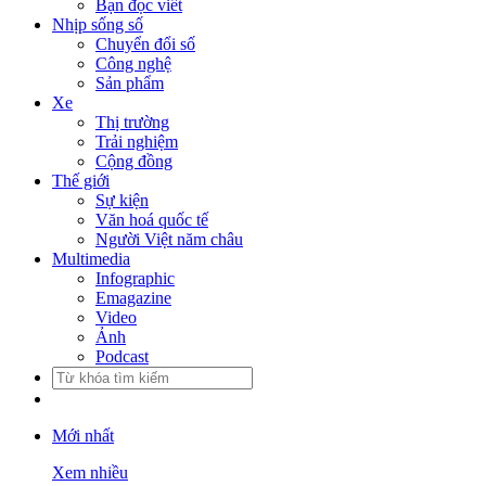
Bạn đọc viết
Nhịp sống số
Chuyển đổi số
Công nghệ
Sản phẩm
Xe
Thị trường
Trải nghiệm
Cộng đồng
Thế giới
Sự kiện
Văn hoá quốc tế
Người Việt năm châu
Multimedia
Infographic
Emagazine
Video
Ảnh
Podcast
Mới nhất
Xem nhiều