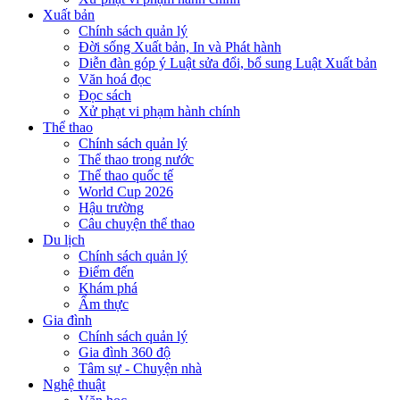
Xuất bản
Chính sách quản lý
Đời sống Xuất bản, In và Phát hành
Diễn đàn góp ý Luật sửa đổi, bổ sung Luật Xuất bản
Văn hoá đọc
Đọc sách
Xử phạt vi phạm hành chính
Thể thao
Chính sách quản lý
Thể thao trong nước
Thể thao quốc tế
World Cup 2026
Hậu trường
Câu chuyện thể thao
Du lịch
Chính sách quản lý
Điểm đến
Khám phá
Ẩm thực
Gia đình
Chính sách quản lý
Gia đình 360 độ
Tâm sự - Chuyện nhà
Nghệ thuật