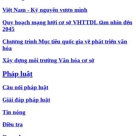
Việt Nam - Kỷ nguyên vươn mình
Quy hoạch mạng lưới cơ sở VHTTDL tầm nhìn đến
2045
Chương trình Mục tiêu quốc gia về phát triển văn
hóa
Xây dựng môi trường Văn hóa cơ sở
Pháp luật
Cầu nối pháp luật
Giải đáp pháp luật
Tin nóng
Điều tra