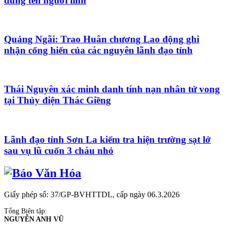
đúng tên người lính
Quảng Ngãi: Trao Huân chương Lao động ghi
nhận cống hiến của các nguyên lãnh đạo tỉnh
Thái Nguyên xác minh danh tính nạn nhân tử vong
tại Thủy điện Thác Giềng
Lãnh đạo tỉnh Sơn La kiểm tra hiện trường sạt lở
sau vụ lũ cuốn 3 cháu nhỏ
Giấy phép số: 37/GP-BVHTTDL, cấp ngày 06.3.2026
Tổng Biên tập:
NGUYỄN ANH VŨ