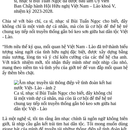
sĩ, nhạc sĩ Bùi Tuấn Ngọc đã được bầu làm Ủy viên
Ban Chấp hành Hội Hữu nghị Việt Nam – Lào khoá V,
nhiệm kỳ 2023-2028.
Chia sẻ với báo chí, ca sĩ, nhạc sĩ Bùi Tuấn Ngọc cho biết, đây
không chỉ là một vinh dự cá nhân, mà còn là cơ hội để thế hệ trẻ
chung tay tiếp nối truyền thống gắn bó keo sơn giữa hai dân tộc Việt
- Lào.
“Hơn nửa thế kỷ qua, mối quan hệ Việt Nam - Lào đã trở thành biểu
tượng sáng ngời của tình hữu nghị đặc biệt, được xây dựng bằng
máu xương, lòng tin và ý chí kiên cường của các thế hệ cha anh.
Với trách nhiệm mới, tôi nhận thấy mình như một nhịp cầu nhỏ,
mang theo niềm tin và tình yêu của giới trẻ để vun đắp mối quan hệ
ấy thêm bền chặt.
Ca sĩ, nhạc sĩ Bùi Tuấn Ngọc cho biết, đây không chỉ
là một vinh dự cá nhân, mà còn là cơ hội để thế hệ trẻ
chung tay tiếp nối truyền thống gắn bó keo sơn giữa hai
dân tộc Việt - Lào
Là một nghệ sĩ, tôi tin rằng âm nhạc chính là ngôn ngữ không biên
giới, là nhịp cầu gắn kết trái tim hai dân tộc. Tôi mong muốn dùng
giọng hát của mình để truyền tải những thông điệp về tình đoàn kết,