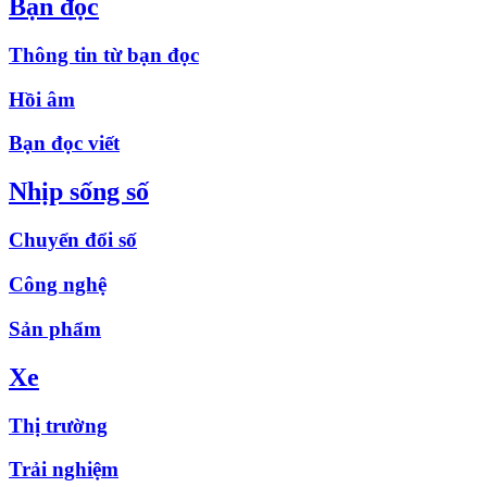
Bạn đọc
Thông tin từ bạn đọc
Hồi âm
Bạn đọc viết
Nhịp sống số
Chuyển đổi số
Công nghệ
Sản phẩm
Xe
Thị trường
Trải nghiệm