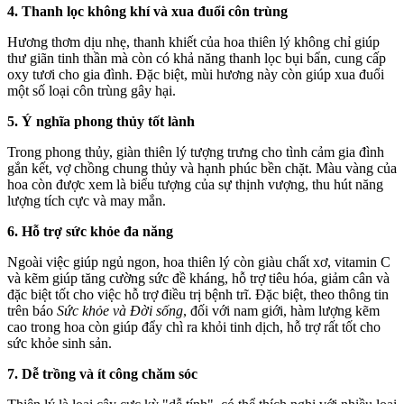
4. Thanh lọc không khí và xua đuổi côn trùng
Hương thơm dịu nhẹ, thanh khiết của hoa thiên lý không chỉ giúp
thư giãn tinh thần mà còn có khả năng thanh lọc bụi bẩn, cung cấp
oxy tươi cho gia đình. Đặc biệt, mùi hương này còn giúp xua đuổi
một số loại côn trùng gây hại.
5. Ý nghĩa phong thủy tốt lành
Trong phong thủy, giàn thiên lý tượng trưng cho tình cảm gia đình
gắn kết, vợ chồng chung thủy và hạnh phúc bền chặt. Màu vàng của
hoa còn được xem là biểu tượng của sự thịnh vượng, thu hút năng
lượng tích cực và may mắn.
6. Hỗ trợ sức khỏe đa năng
Ngoài việc giúp ngủ ngon, hoa thiên lý còn giàu chất xơ, vitamin C
và kẽm giúp tăng cường sức đề kháng, hỗ trợ tiêu hóa, giảm cân và
đặc biệt tốt cho việc hỗ trợ điều trị bệnh trĩ. Đặc biệt, theo thông tin
trên báo
Sức khỏe và Đời sống
, đối với nam giới, hàm lượng kẽm
cao trong hoa còn giúp đẩy chì ra khỏi tinh dịch, hỗ trợ rất tốt cho
sức khỏe sinh sản.
7. Dễ trồng và ít công chăm sóc