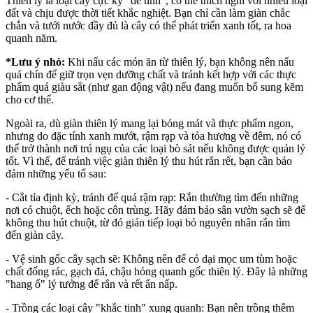
Thiên lý là loại cây cực kỳ "dễ tính", có thể thích nghi với nhiều loại
đất và chịu được thời tiết khắc nghiệt. Bạn chỉ cần làm giàn chắc
chắn và tưới nước đầy đủ là cây có thể phát triển xanh tốt, ra hoa
quanh năm.
*Lưu ý nhỏ:
Khi nấu các món ăn từ thiên lý, bạn không nên nấu
quá chín để giữ trọn vẹn dưỡng chất và tránh kết hợp với các thực
phẩm quá giàu sắt (như gan động vật) nếu đang muốn bổ sung kẽm
cho cơ thể.
Ngoài ra, dù giàn thiên lý mang lại bóng mát và thực phẩm ngon,
nhưng do đặc tính xanh mướt, rậm rạp và tỏa hương về đêm, nó có
thể trở thành nơi trú ngụ của các loại bò sát nếu không được quản lý
tốt. Vì thế, để tránh việc giàn thiên lý thu hút rắn rết, bạn cần bảo
đảm những yếu tố sau:
- Cắt tỉa định kỳ, tránh để quá rậm rạp: Rắn thường tìm đến những
nơi có chuột, ếch hoặc côn trùng. Hãy đảm bảo sân vườn sạch sẽ để
không thu hút chuột, từ đó gián tiếp loại bỏ nguyên nhân rắn tìm
đến giàn cây.
- Vệ sinh gốc cây sạch sẽ: Không nên để cỏ dại mọc um tùm hoặc
chất đống rác, gạch đá, chậu hỏng quanh gốc thiên lý. Đây là những
"hang ổ" lý tưởng để rắn và rết ẩn nấp.
- Trồng các loại cây "khắc tinh" xung quanh: Bạn nên trồng thêm