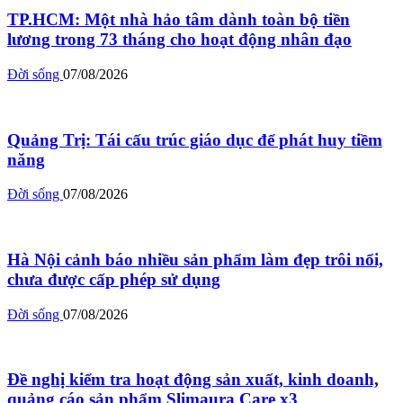
TP.HCM: Một nhà hảo tâm dành toàn bộ tiền
lương trong 73 tháng cho hoạt động nhân đạo
Đời sống
07/08/2026
Quảng Trị: Tái cấu trúc giáo dục để phát huy tiềm
năng
Đời sống
07/08/2026
Hà Nội cảnh báo nhiều sản phẩm làm đẹp trôi nổi,
chưa được cấp phép sử dụng
Đời sống
07/08/2026
Đề nghị kiểm tra hoạt động sản xuất, kinh doanh,
quảng cáo sản phẩm Slimaura Care x3