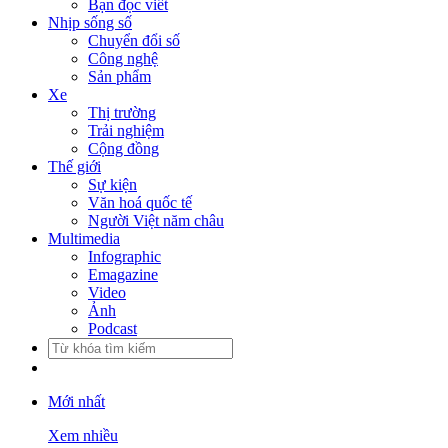
Bạn đọc viết
Nhịp sống số
Chuyển đổi số
Công nghệ
Sản phẩm
Xe
Thị trường
Trải nghiệm
Cộng đồng
Thế giới
Sự kiện
Văn hoá quốc tế
Người Việt năm châu
Multimedia
Infographic
Emagazine
Video
Ảnh
Podcast
Mới nhất
Xem nhiều