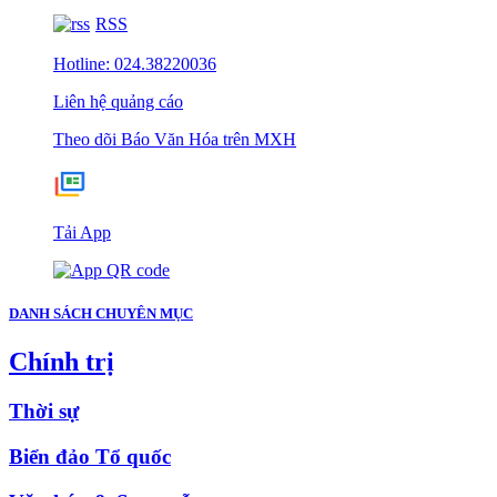
RSS
Hotline: 024.38220036
Liên hệ quảng cáo
Theo dõi Báo Văn Hóa trên MXH
Tải App
DANH SÁCH CHUYÊN MỤC
Chính trị
Thời sự
Biển đảo Tổ quốc