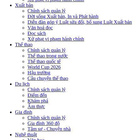
Xuất bản
Chính sách quản lý
Đời sống Xuất bản, In và Phát hành
Diễn đàn góp ý Luật sửa đổi, bổ sung Luật Xuất bản
Văn hoá đọc
Đọc sách
Xử phạt vi phạm hành chính
Thể thao
Chính sách quản lý
Thể thao trong nước
Thể thao quốc tế
World Cup 2026
Hậu trường
Câu chuyện thể thao
Du lịch
Chính sách quản lý
Điểm đến
Khám phá
Ẩm thực
Gia đình
Chính sách quản lý
Gia đình 360 độ
Tâm sự - Chuyện nhà
Nghệ thuật