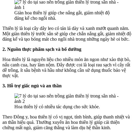
Giàn hoa thiên lý giúp che nắng gắt, giảm nhiệt độ
đáng kể cho ngôi nhà.
Thiên lý là loại cây dây leo có tán lá dày và xanh mướt quanh năm.
Một giàn thiên lý trước sân sẽ giúp che chắn nắng gắt, giảm nhiệt độ
đáng kể và tạo bóng mát cho ngôi nhà trong những ngày hè oi bức.
2. Nguồn thực phẩm sạch và bổ dưỡng
Hoa thiên lý là nguyên liệu cho nhiều món ăn ngon như xào thịt bò,
nấu canh cua, hay làm nộm. Đây được coi là loại rau sạch vì cây rất
dễ trồng, ít sâu bệnh và hầu như không cần sử dụng thuốc bảo vệ
thực vật.
3. Hỗ trợ giấc ngủ và an thần
Hoa thiên lý có nhiều tác dụng cho sức khỏe.
Theo Đông y, hoa thiên lý có vị ngọt, tính bình, giúp thanh nhiệt và
an thần hiệu quả. Thường xuyên ăn hoa thiên lý giúp cải thiện
chứng mất ngủ, giảm căng thẳng và làm dịu hệ thần kinh.