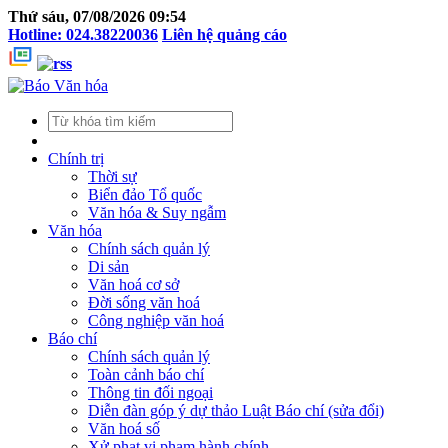
Thứ sáu, 07/08/2026 09:54
Hotline: 024.38220036
Liên hệ quảng cáo
Chính trị
Thời sự
Biển đảo Tổ quốc
Văn hóa & Suy ngẫm
Văn hóa
Chính sách quản lý
Di sản
Văn hoá cơ sở
Đời sống văn hoá
Công nghiệp văn hoá
Báo chí
Chính sách quản lý
Toàn cảnh báo chí
Thông tin đối ngoại
Diễn đàn góp ý dự thảo Luật Báo chí (sửa đổi)
Văn hoá số
Xử phạt vi phạm hành chính