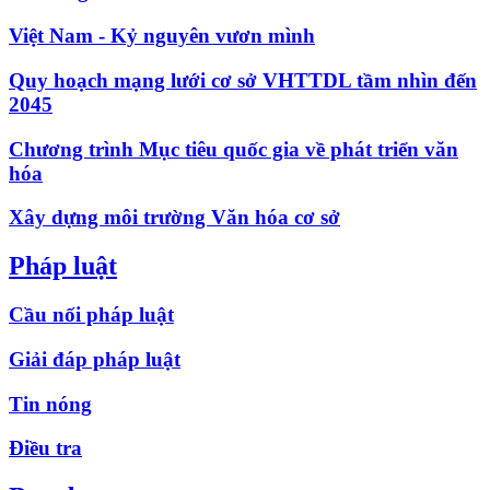
Việt Nam - Kỷ nguyên vươn mình
Quy hoạch mạng lưới cơ sở VHTTDL tầm nhìn đến
2045
Chương trình Mục tiêu quốc gia về phát triển văn
hóa
Xây dựng môi trường Văn hóa cơ sở
Pháp luật
Cầu nối pháp luật
Giải đáp pháp luật
Tin nóng
Điều tra