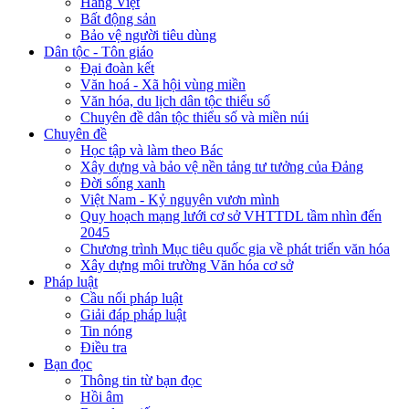
Hàng Việt
Bất động sản
Bảo vệ người tiêu dùng
Dân tộc - Tôn giáo
Đại đoàn kết
Văn hoá - Xã hội vùng miền
Văn hóa, du lịch dân tộc thiểu số
Chuyên đề dân tộc thiểu số và miền núi
Chuyên đề
Học tập và làm theo Bác
Xây dựng và bảo vệ nền tảng tư tưởng của Đảng
Đời sống xanh
Việt Nam - Kỷ nguyên vươn mình
Quy hoạch mạng lưới cơ sở VHTTDL tầm nhìn đến
2045
Chương trình Mục tiêu quốc gia về phát triển văn hóa
Xây dựng môi trường Văn hóa cơ sở
Pháp luật
Cầu nối pháp luật
Giải đáp pháp luật
Tin nóng
Điều tra
Bạn đọc
Thông tin từ bạn đọc
Hồi âm