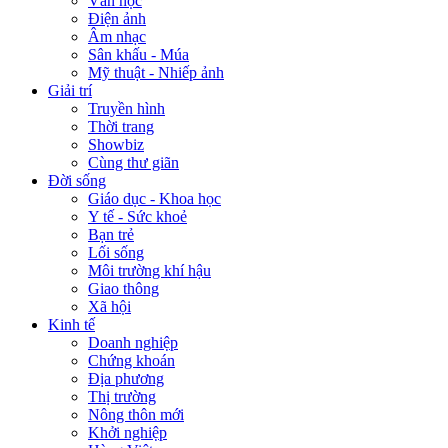
Văn học
Điện ảnh
Âm nhạc
Sân khấu - Múa
Mỹ thuật - Nhiếp ảnh
Giải trí
Truyền hình
Thời trang
Showbiz
Cùng thư giãn
Đời sống
Giáo dục - Khoa học
Y tế - Sức khoẻ
Bạn trẻ
Lối sống
Môi trường khí hậu
Giao thông
Xã hội
Kinh tế
Doanh nghiệp
Chứng khoán
Địa phương
Thị trường
Nông thôn mới
Khởi nghiệp