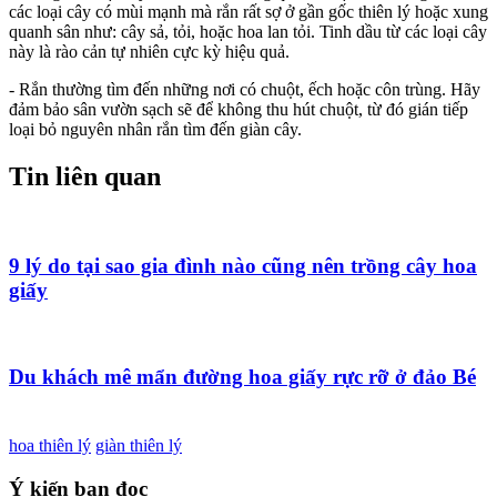
các loại cây có mùi mạnh mà rắn rất sợ ở gần gốc thiên lý hoặc xung
quanh sân như: cây sả, tỏi, hoặc hoa lan tỏi. Tinh dầu từ các loại cây
này là rào cản tự nhiên cực kỳ hiệu quả.
- Rắn thường tìm đến những nơi có chuột, ếch hoặc côn trùng. Hãy
đảm bảo sân vườn sạch sẽ để không thu hút chuột, từ đó gián tiếp
loại bỏ nguyên nhân rắn tìm đến giàn cây.
Tin liên quan
9 lý do tại sao gia đình nào cũng nên trồng cây hoa
giấy
Du khách mê mẩn đường hoa giấy rực rỡ ở đảo Bé
hoa thiên lý
giàn thiên lý
Ý kiến bạn đọc