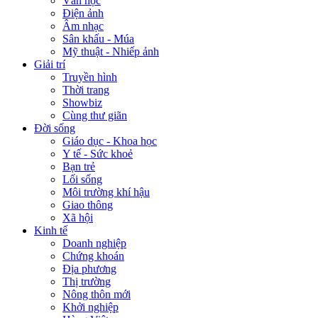
Văn học
Điện ảnh
Âm nhạc
Sân khấu - Múa
Mỹ thuật - Nhiếp ảnh
Giải trí
Truyền hình
Thời trang
Showbiz
Cùng thư giãn
Đời sống
Giáo dục - Khoa học
Y tế - Sức khoẻ
Bạn trẻ
Lối sống
Môi trường khí hậu
Giao thông
Xã hội
Kinh tế
Doanh nghiệp
Chứng khoán
Địa phương
Thị trường
Nông thôn mới
Khởi nghiệp