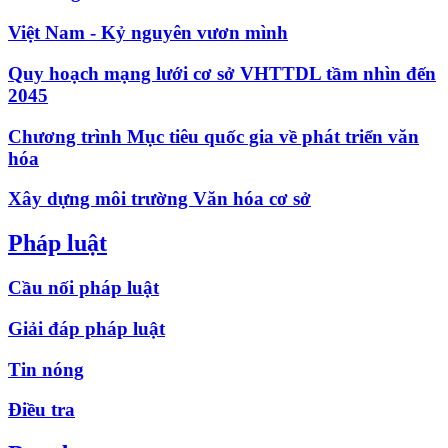
Việt Nam - Kỷ nguyên vươn mình
Quy hoạch mạng lưới cơ sở VHTTDL tầm nhìn đến
2045
Chương trình Mục tiêu quốc gia về phát triển văn
hóa
Xây dựng môi trường Văn hóa cơ sở
Pháp luật
Cầu nối pháp luật
Giải đáp pháp luật
Tin nóng
Điều tra