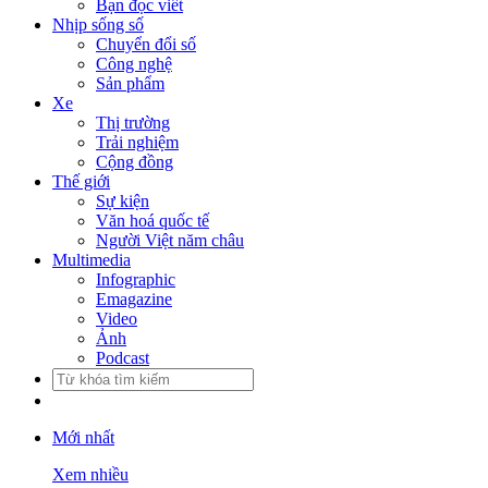
Bạn đọc viết
Nhịp sống số
Chuyển đổi số
Công nghệ
Sản phẩm
Xe
Thị trường
Trải nghiệm
Cộng đồng
Thế giới
Sự kiện
Văn hoá quốc tế
Người Việt năm châu
Multimedia
Infographic
Emagazine
Video
Ảnh
Podcast
Mới nhất
Xem nhiều