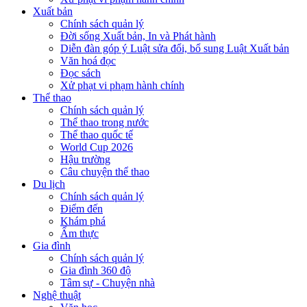
Xuất bản
Chính sách quản lý
Đời sống Xuất bản, In và Phát hành
Diễn đàn góp ý Luật sửa đổi, bổ sung Luật Xuất bản
Văn hoá đọc
Đọc sách
Xử phạt vi phạm hành chính
Thể thao
Chính sách quản lý
Thể thao trong nước
Thể thao quốc tế
World Cup 2026
Hậu trường
Câu chuyện thể thao
Du lịch
Chính sách quản lý
Điểm đến
Khám phá
Ẩm thực
Gia đình
Chính sách quản lý
Gia đình 360 độ
Tâm sự - Chuyện nhà
Nghệ thuật