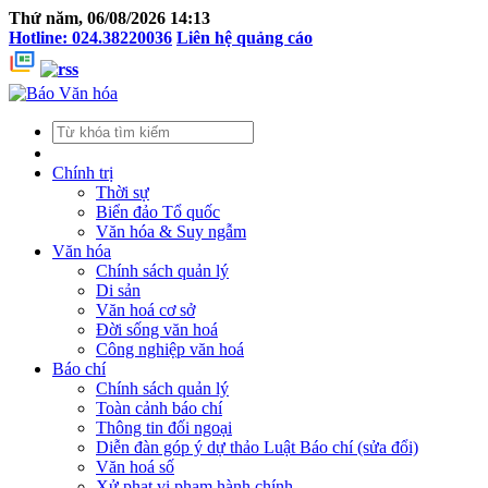
Thứ năm, 06/08/2026 14:13
Hotline: 024.38220036
Liên hệ quảng cáo
Chính trị
Thời sự
Biển đảo Tổ quốc
Văn hóa & Suy ngẫm
Văn hóa
Chính sách quản lý
Di sản
Văn hoá cơ sở
Đời sống văn hoá
Công nghiệp văn hoá
Báo chí
Chính sách quản lý
Toàn cảnh báo chí
Thông tin đối ngoại
Diễn đàn góp ý dự thảo Luật Báo chí (sửa đổi)
Văn hoá số
Xử phạt vi phạm hành chính