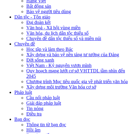
Hàng Việt
Bất động sản
Bảo vệ người tiêu dùng
Dân tộc - Tôn giáo
Đại đoàn kết
Văn hoá - Xã hội vùng miền
Văn hóa, du lịch dân tộc thiểu số
Chuyên đề dân tộc thiểu số và miền núi
Chuyên đề
Học tập và làm theo Bác
Xây dựng và bảo vệ nền tảng tư tưởng của Đảng
Đời sống xanh
Việt Nam - Kỷ nguyên vươn mình
Quy hoạch mạng lưới cơ sở VHTTDL tầm nhìn đến
2045
Chương trình Mục tiêu quốc gia về phát triển văn hóa
Xây dựng môi trường Văn hóa cơ sở
Pháp luật
Cầu nối pháp luật
Giải đáp pháp luật
Tin nóng
Điều tra
Bạn đọc
Thông tin từ bạn đọc
Hồi âm