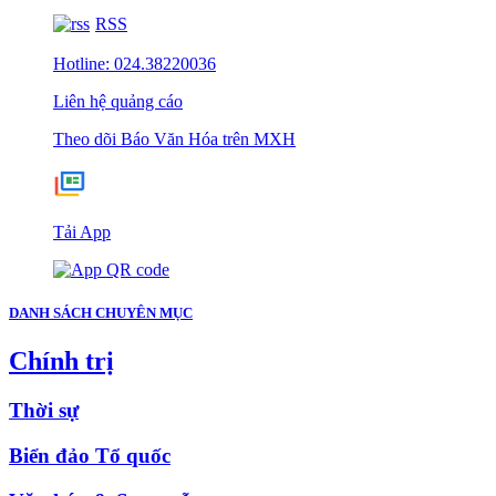
RSS
Hotline: 024.38220036
Liên hệ quảng cáo
Theo dõi Báo Văn Hóa trên MXH
Tải App
DANH SÁCH CHUYÊN MỤC
Chính trị
Thời sự
Biển đảo Tổ quốc