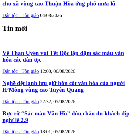
cho xã vùng cao Thuận Hòa ứng phó mưa lũ
Dân tộc - Tôn giáo
04/08/2026
Tin mới
Về Than Uyên vui Tết Độc lập đậm sắc màu văn
hóa các dân tộc
Dân tộc - Tôn giáo
12:00, 06/08/2026
Nghề dệt lanh lưu giữ hồn cốt văn hóa của người
H’Mông vùng cao Tuyên Quang
Dân tộc - Tôn giáo
22:32, 05/08/2026
Rực rỡ “Sắc màu Vân Hồ” đón chào du khách dịp
nghỉ lễ 2.9
Dân tộc - Tôn giáo
18:01, 05/08/2026