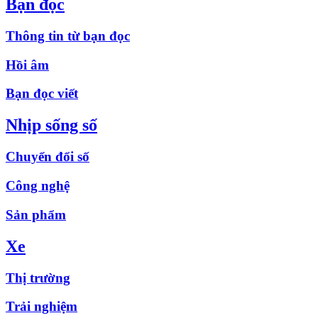
Bạn đọc
Thông tin từ bạn đọc
Hồi âm
Bạn đọc viết
Nhịp sống số
Chuyển đổi số
Công nghệ
Sản phẩm
Xe
Thị trường
Trải nghiệm