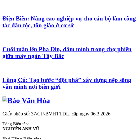
Điện Biên: Nâng cao nghiệp vụ cho cán bộ làm công
tác dân tộc, tôn giáo ở cơ sở
Cuối tuần lên Pha Đin, đắm mình trong chợ phiên
giữa mây ngàn Tây Bắc
Lũng Cú: Tạo bước “đột phá” xây dựng nếp sống
văn minh nơi biên giới
Giấy phép số: 37/GP-BVHTTDL, cấp ngày 06.3.2026
Tổng Biên tập:
NGUYỄN ANH VŨ