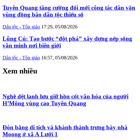
Tuyên Quang tăng cường đổi mới công tác dân vận
vùng đồng bào dân tộc thiểu số
Dân tộc - Tôn giáo
17:29, 05/08/2026
Lũng Cú: Tạo bước “đột phá” xây dựng nếp sống
văn minh nơi biên giới
Dân tộc - Tôn giáo
16:57, 05/08/2026
Xem nhiều
Nghề dệt lanh lưu giữ hồn cốt văn hóa của người
H’Mông vùng cao Tuyên Quang
Đón bằng di tích và khánh thành trưng bày nhà
Moong ở xã A Lưới 1