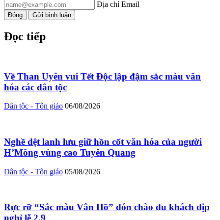
Địa chỉ Email
Đóng
Gửi bình luận
Đọc tiếp
Về Than Uyên vui Tết Độc lập đậm sắc màu văn
hóa các dân tộc
Dân tộc - Tôn giáo
06/08/2026
Nghề dệt lanh lưu giữ hồn cốt văn hóa của người
H’Mông vùng cao Tuyên Quang
Dân tộc - Tôn giáo
05/08/2026
Rực rỡ “Sắc màu Vân Hồ” đón chào du khách dịp
nghỉ lễ 2.9