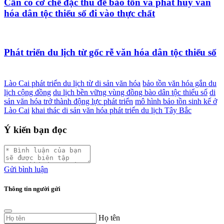
Cần có cơ chế đặc thù để bảo tồn và phát huy văn
hóa dân tộc thiểu số đi vào thực chất
Phát triển du lịch từ gốc rễ văn hóa dân tộc thiểu số
Lào Cai phát triển du lịch từ di sản văn hóa
bảo tồn văn hóa gắn du
lịch cộng đồng
du lịch bền vững vùng đồng bào dân tộc thiểu số
di
sản văn hóa trở thành động lực phát triển
mô hình bảo tồn sinh kế ở
Lào Cai
khai thác di sản văn hóa phát triển du lịch Tây Bắc
Ý kiến bạn đọc
Gửi bình luận
Thông tin người gửi
Họ tên