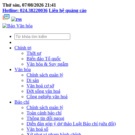
Thứ sáu, 07/08/2026 21:41
Hotline: 024.38220036
Liên hệ quảng cáo
Chính trị
Thời sự
Biển đảo Tổ quốc
Văn hóa & Suy ngẫm
Văn hóa
Chính sách quản lý
Di sản
Văn hoá cơ sở
Đời sống văn hoá
Công nghiệp văn hoá
Báo chí
Chính sách quản lý
Toàn cảnh báo chí
Thông tin đối ngoại
Diễn đàn góp ý dự thảo Luật Báo chí (sửa đổi)
Văn hoá số
Xử phạt vi phạm hành chính