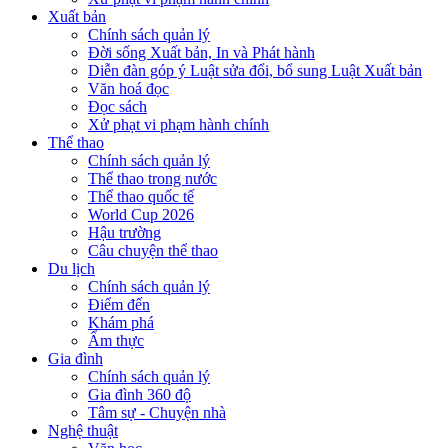
Xuất bản
Chính sách quản lý
Đời sống Xuất bản, In và Phát hành
Diễn đàn góp ý Luật sửa đổi, bổ sung Luật Xuất bản
Văn hoá đọc
Đọc sách
Xử phạt vi phạm hành chính
Thể thao
Chính sách quản lý
Thể thao trong nước
Thể thao quốc tế
World Cup 2026
Hậu trường
Câu chuyện thể thao
Du lịch
Chính sách quản lý
Điểm đến
Khám phá
Ẩm thực
Gia đình
Chính sách quản lý
Gia đình 360 độ
Tâm sự - Chuyện nhà
Nghệ thuật