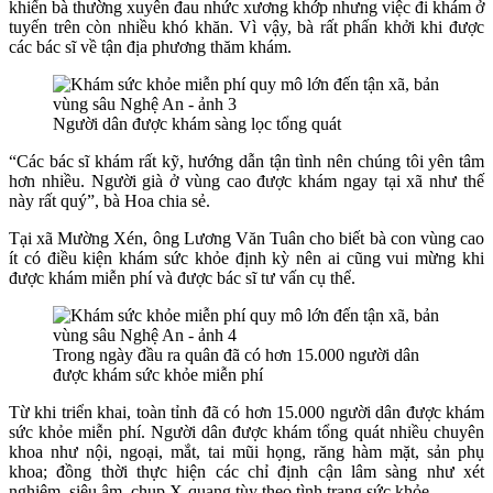
khiến bà thường xuyên đau nhức xương khớp nhưng việc đi khám ở
tuyến trên còn nhiều khó khăn. Vì vậy, bà rất phấn khởi khi được
các bác sĩ về tận địa phương thăm khám.
Người dân được khám sàng lọc tổng quát
“Các bác sĩ khám rất kỹ, hướng dẫn tận tình nên chúng tôi yên tâm
hơn nhiều. Người già ở vùng cao được khám ngay tại xã như thế
này rất quý”, bà Hoa chia sẻ.
Tại xã Mường Xén, ông Lương Văn Tuân cho biết bà con vùng cao
ít có điều kiện khám sức khỏe định kỳ nên ai cũng vui mừng khi
được khám miễn phí và được bác sĩ tư vấn cụ thể.
Trong ngày đầu ra quân đã có hơn 15.000 người dân
được khám sức khỏe miễn phí
Từ khi triển khai, toàn tỉnh đã có hơn 15.000 người dân được khám
sức khỏe miễn phí. Người dân được khám tổng quát nhiều chuyên
khoa như nội, ngoại, mắt, tai mũi họng, răng hàm mặt, sản phụ
khoa; đồng thời thực hiện các chỉ định cận lâm sàng như xét
nghiệm, siêu âm, chụp X-quang tùy theo tình trạng sức khỏe.