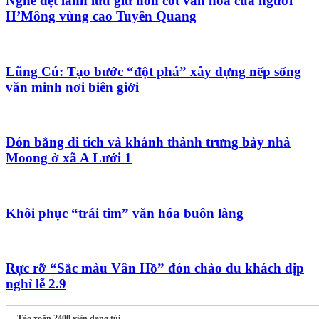
Nghề dệt lanh lưu giữ hồn cốt văn hóa của người
H’Mông vùng cao Tuyên Quang
Lũng Cú: Tạo bước “đột phá” xây dựng nếp sống
văn minh nơi biên giới
Đón bằng di tích và khánh thành trưng bày nhà
Moong ở xã A Lưới 1
Khôi phục “trái tim” văn hóa buôn làng
Rực rỡ “Sắc màu Vân Hồ” đón chào du khách dịp
nghỉ lễ 2.9
Tảo xoắn 2400 viên dạng túi