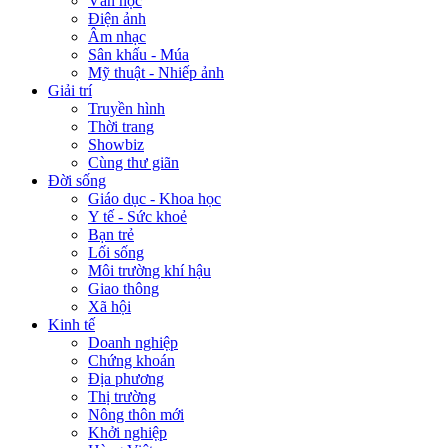
Văn học
Điện ảnh
Âm nhạc
Sân khấu - Múa
Mỹ thuật - Nhiếp ảnh
Giải trí
Truyền hình
Thời trang
Showbiz
Cùng thư giãn
Đời sống
Giáo dục - Khoa học
Y tế - Sức khoẻ
Bạn trẻ
Lối sống
Môi trường khí hậu
Giao thông
Xã hội
Kinh tế
Doanh nghiệp
Chứng khoán
Địa phương
Thị trường
Nông thôn mới
Khởi nghiệp