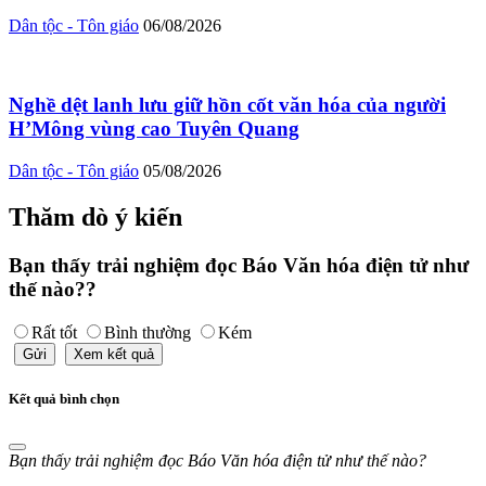
Dân tộc - Tôn giáo
06/08/2026
Nghề dệt lanh lưu giữ hồn cốt văn hóa của người
H’Mông vùng cao Tuyên Quang
Dân tộc - Tôn giáo
05/08/2026
Thăm dò ý kiến
Bạn thấy trải nghiệm đọc Báo Văn hóa điện tử như
thế nào??
Rất tốt
Bình thường
Kém
Gửi
Xem kết quả
Kết quả bình chọn
Bạn thấy trải nghiệm đọc Báo Văn hóa điện tử như thế nào?