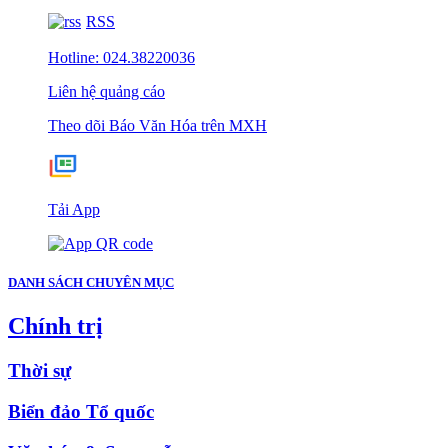
RSS
Hotline: 024.38220036
Liên hệ quảng cáo
Theo dõi Báo Văn Hóa trên MXH
Tải App
DANH SÁCH CHUYÊN MỤC
Chính trị
Thời sự
Biển đảo Tổ quốc