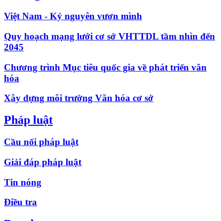
Việt Nam - Kỷ nguyên vươn mình
Quy hoạch mạng lưới cơ sở VHTTDL tầm nhìn đến
2045
Chương trình Mục tiêu quốc gia về phát triển văn
hóa
Xây dựng môi trường Văn hóa cơ sở
Pháp luật
Cầu nối pháp luật
Giải đáp pháp luật
Tin nóng
Điều tra