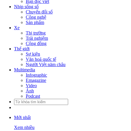
Bạn đọc viết
Nhịp sống số
Chuyển đổi số
Công nghệ
Sản phẩm
Xe
Thị trường
Trải nghiệm
Cộng đồng
Thế giới
Sự kiện
Văn hoá quốc tế
Người Việt năm châu
Multimedia
Infographic
Emagazine
Video
Ảnh
Podcast
Mới nhất
Xem nhiều