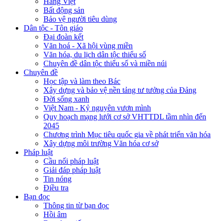
Hàng Việt
Bất động sản
Bảo vệ người tiêu dùng
Dân tộc - Tôn giáo
Đại đoàn kết
Văn hoá - Xã hội vùng miền
Văn hóa, du lịch dân tộc thiểu số
Chuyên đề dân tộc thiểu số và miền núi
Chuyên đề
Học tập và làm theo Bác
Xây dựng và bảo vệ nền tảng tư tưởng của Đảng
Đời sống xanh
Việt Nam - Kỷ nguyên vươn mình
Quy hoạch mạng lưới cơ sở VHTTDL tầm nhìn đến
2045
Chương trình Mục tiêu quốc gia về phát triển văn hóa
Xây dựng môi trường Văn hóa cơ sở
Pháp luật
Cầu nối pháp luật
Giải đáp pháp luật
Tin nóng
Điều tra
Bạn đọc
Thông tin từ bạn đọc
Hồi âm