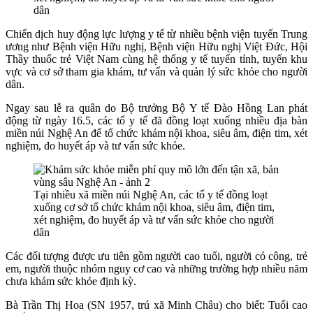
dân
Chiến dịch huy động lực lượng y tế từ nhiều bệnh viện tuyến Trung
ương như Bệnh viện Hữu nghị, Bệnh viện Hữu nghị Việt Đức, Hội
Thầy thuốc trẻ Việt Nam cùng hệ thống y tế tuyến tỉnh, tuyến khu
vực và cơ sở tham gia khám, tư vấn và quản lý sức khỏe cho người
dân.
Ngay sau lễ ra quân do Bộ trưởng Bộ Y tế
Đào Hồng Lan phát
động từ ngày 16.5
, các tổ y tế đã đồng loạt xuống nhiều địa bàn
miền núi Nghệ An để tổ chức khám nội khoa, siêu âm, điện tim, xét
nghiệm, đo huyết áp và tư vấn sức khỏe.
Tại nhiều xã miền núi Nghệ An, các tổ y tế đồng loạt
xuống cơ sở tổ chức khám nội khoa, siêu âm, điện tim,
xét nghiệm, đo huyết áp và tư vấn sức khỏe cho người
dân
Các đối tượng được ưu tiên gồm người cao tuổi, người có công, trẻ
em, người thuộc nhóm nguy cơ cao và những trường hợp nhiều năm
chưa khám sức khỏe định kỳ.
Bà Trần Thị Hoa (SN 1957, trú xã Minh Châu) cho biết: Tuổi cao