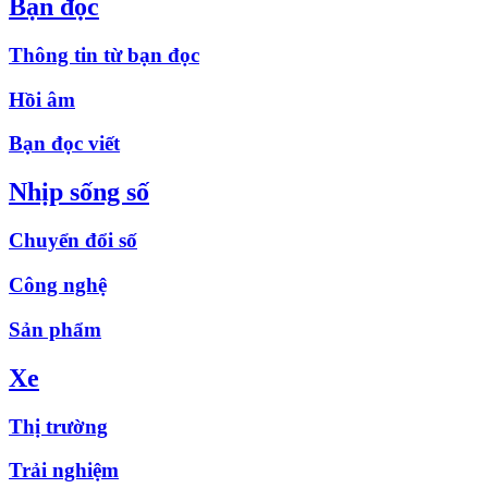
Bạn đọc
Thông tin từ bạn đọc
Hồi âm
Bạn đọc viết
Nhịp sống số
Chuyển đổi số
Công nghệ
Sản phẩm
Xe
Thị trường
Trải nghiệm