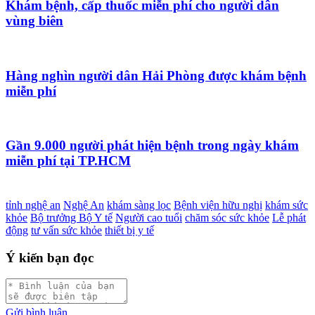
Khám bệnh, cấp thuốc miễn phí cho người dân
vùng biên
Hàng nghìn người dân Hải Phòng được khám bệnh
miễn phí
Gần 9.000 người phát hiện bệnh trong ngày khám
miễn phí tại TP.HCM
tỉnh nghệ an
Nghệ An
khám sàng lọc
Bệnh viện hữu nghị
khám sức
khỏe
Bộ trưởng Bộ Y tế
Người cao tuổi
chăm sóc sức khỏe
Lễ phát
động
tư vấn sức khỏe
thiết bị y tế
Ý kiến bạn đọc
Gửi bình luận