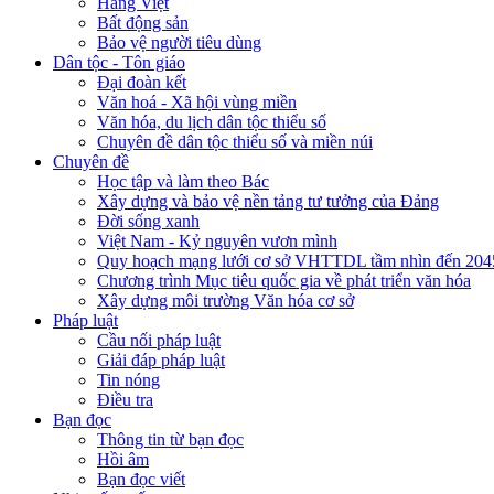
Hàng Việt
Bất động sản
Bảo vệ người tiêu dùng
Dân tộc - Tôn giáo
Đại đoàn kết
Văn hoá - Xã hội vùng miền
Văn hóa, du lịch dân tộc thiểu số
Chuyên đề dân tộc thiểu số và miền núi
Chuyên đề
Học tập và làm theo Bác
Xây dựng và bảo vệ nền tảng tư tưởng của Đảng
Đời sống xanh
Việt Nam - Kỷ nguyên vươn mình
Quy hoạch mạng lưới cơ sở VHTTDL tầm nhìn đến 204
Chương trình Mục tiêu quốc gia về phát triển văn hóa
Xây dựng môi trường Văn hóa cơ sở
Pháp luật
Cầu nối pháp luật
Giải đáp pháp luật
Tin nóng
Điều tra
Bạn đọc
Thông tin từ bạn đọc
Hồi âm
Bạn đọc viết