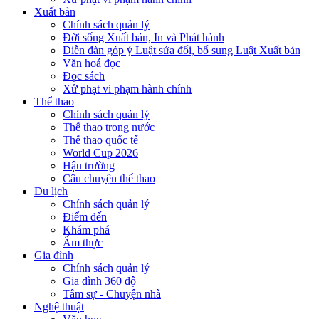
Xuất bản
Chính sách quản lý
Đời sống Xuất bản, In và Phát hành
Diễn đàn góp ý Luật sửa đổi, bổ sung Luật Xuất bản
Văn hoá đọc
Đọc sách
Xử phạt vi phạm hành chính
Thể thao
Chính sách quản lý
Thể thao trong nước
Thể thao quốc tế
World Cup 2026
Hậu trường
Câu chuyện thể thao
Du lịch
Chính sách quản lý
Điểm đến
Khám phá
Ẩm thực
Gia đình
Chính sách quản lý
Gia đình 360 độ
Tâm sự - Chuyện nhà
Nghệ thuật