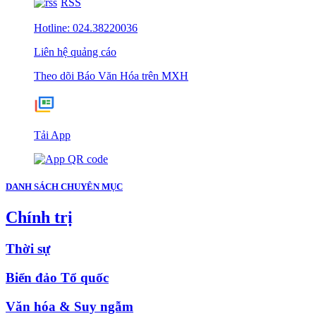
RSS
Hotline: 024.38220036
Liên hệ quảng cáo
Theo dõi Báo Văn Hóa trên MXH
Tải App
DANH SÁCH CHUYÊN MỤC
Chính trị
Thời sự
Biển đảo Tổ quốc
Văn hóa & Suy ngẫm