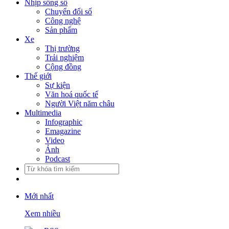
Nhịp sống số
Chuyển đổi số
Công nghệ
Sản phẩm
Xe
Thị trường
Trải nghiệm
Cộng đồng
Thế giới
Sự kiện
Văn hoá quốc tế
Người Việt năm châu
Multimedia
Infographic
Emagazine
Video
Ảnh
Podcast
Mới nhất
Xem nhiều