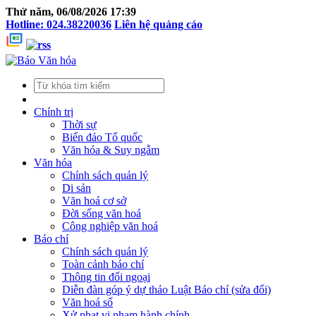
Thứ năm, 06/08/2026 17:39
Hotline: 024.38220036
Liên hệ quảng cáo
Chính trị
Thời sự
Biển đảo Tổ quốc
Văn hóa & Suy ngẫm
Văn hóa
Chính sách quản lý
Di sản
Văn hoá cơ sở
Đời sống văn hoá
Công nghiệp văn hoá
Báo chí
Chính sách quản lý
Toàn cảnh báo chí
Thông tin đối ngoại
Diễn đàn góp ý dự thảo Luật Báo chí (sửa đổi)
Văn hoá số
Xử phạt vi phạm hành chính