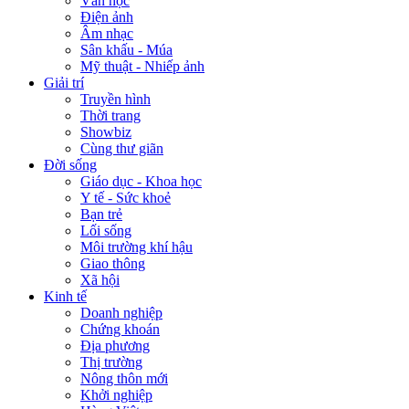
Văn học
Điện ảnh
Âm nhạc
Sân khấu - Múa
Mỹ thuật - Nhiếp ảnh
Giải trí
Truyền hình
Thời trang
Showbiz
Cùng thư giãn
Đời sống
Giáo dục - Khoa học
Y tế - Sức khoẻ
Bạn trẻ
Lối sống
Môi trường khí hậu
Giao thông
Xã hội
Kinh tế
Doanh nghiệp
Chứng khoán
Địa phương
Thị trường
Nông thôn mới
Khởi nghiệp