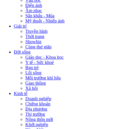
Văn học
Điện ảnh
Âm nhạc
Sân khấu - Múa
Mỹ thuật - Nhiếp ảnh
Giải trí
Truyền hình
Thời trang
Showbiz
Cùng thư giãn
Đời sống
Giáo dục - Khoa học
Y tế - Sức khoẻ
Bạn trẻ
Lối sống
Môi trường khí hậu
Giao thông
Xã hội
Kinh tế
Doanh nghiệp
Chứng khoán
Địa phương
Thị trường
Nông thôn mới
Khởi nghiệp