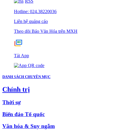
RSS
Hotline: 024.38220036
Liên hệ quảng cáo
Theo dõi Báo Văn Hóa trên MXH
Tải App
DANH SÁCH CHUYÊN MỤC
Chính trị
Thời sự
Biển đảo Tổ quốc
Văn hóa & Suy ngẫm