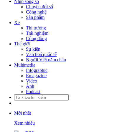
Nhịp sống số
Chuyển đổi số
Công nghệ
Sản phẩm
Xe
Thị trường
Trải nghiệm
Cộng đồng
Thế giới
Sự kiện
Văn hoá quốc tế
Người Việt năm châu
Multimedia
Infographic
Emagazine
Video
Ảnh
Podcast
Mới nhất
Xem nhiều