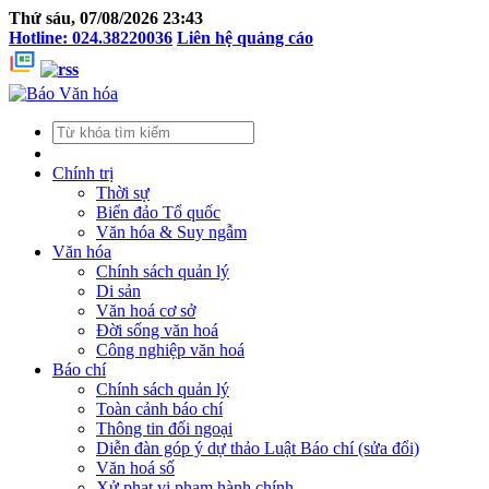
Thứ sáu, 07/08/2026 23:43
Hotline: 024.38220036
Liên hệ quảng cáo
Chính trị
Thời sự
Biển đảo Tổ quốc
Văn hóa & Suy ngẫm
Văn hóa
Chính sách quản lý
Di sản
Văn hoá cơ sở
Đời sống văn hoá
Công nghiệp văn hoá
Báo chí
Chính sách quản lý
Toàn cảnh báo chí
Thông tin đối ngoại
Diễn đàn góp ý dự thảo Luật Báo chí (sửa đổi)
Văn hoá số
Xử phạt vi phạm hành chính