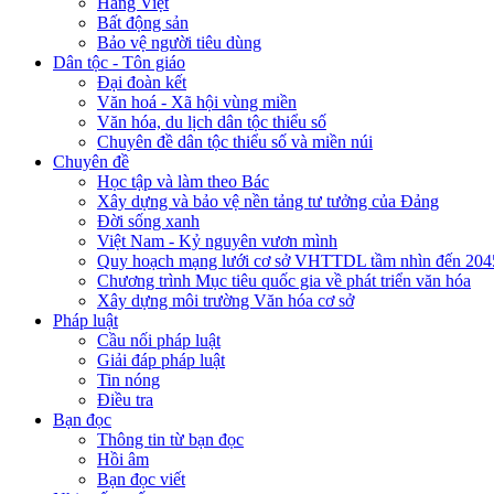
Hàng Việt
Bất động sản
Bảo vệ người tiêu dùng
Dân tộc - Tôn giáo
Đại đoàn kết
Văn hoá - Xã hội vùng miền
Văn hóa, du lịch dân tộc thiểu số
Chuyên đề dân tộc thiểu số và miền núi
Chuyên đề
Học tập và làm theo Bác
Xây dựng và bảo vệ nền tảng tư tưởng của Đảng
Đời sống xanh
Việt Nam - Kỷ nguyên vươn mình
Quy hoạch mạng lưới cơ sở VHTTDL tầm nhìn đến 204
Chương trình Mục tiêu quốc gia về phát triển văn hóa
Xây dựng môi trường Văn hóa cơ sở
Pháp luật
Cầu nối pháp luật
Giải đáp pháp luật
Tin nóng
Điều tra
Bạn đọc
Thông tin từ bạn đọc
Hồi âm
Bạn đọc viết