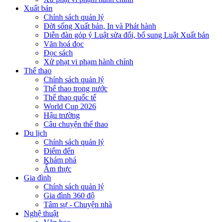
Xuất bản
Chính sách quản lý
Đời sống Xuất bản, In và Phát hành
Diễn đàn góp ý Luật sửa đổi, bổ sung Luật Xuất bản
Văn hoá đọc
Đọc sách
Xử phạt vi phạm hành chính
Thể thao
Chính sách quản lý
Thể thao trong nước
Thể thao quốc tế
World Cup 2026
Hậu trường
Câu chuyện thể thao
Du lịch
Chính sách quản lý
Điểm đến
Khám phá
Ẩm thực
Gia đình
Chính sách quản lý
Gia đình 360 độ
Tâm sự - Chuyện nhà
Nghệ thuật