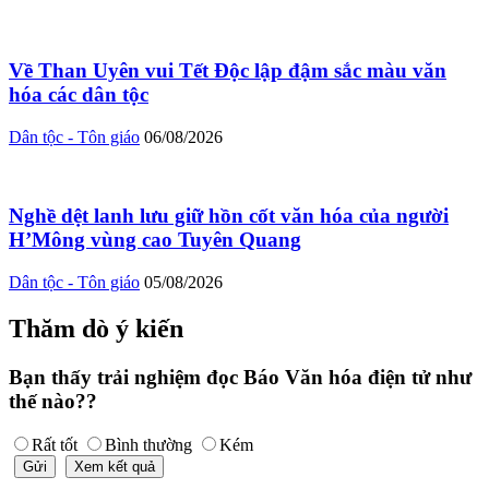
Về Than Uyên vui Tết Độc lập đậm sắc màu văn
hóa các dân tộc
Dân tộc - Tôn giáo
06/08/2026
Nghề dệt lanh lưu giữ hồn cốt văn hóa của người
H’Mông vùng cao Tuyên Quang
Dân tộc - Tôn giáo
05/08/2026
Thăm dò ý kiến
Bạn thấy trải nghiệm đọc Báo Văn hóa điện tử như
thế nào??
Rất tốt
Bình thường
Kém
Gửi
Xem kết quả