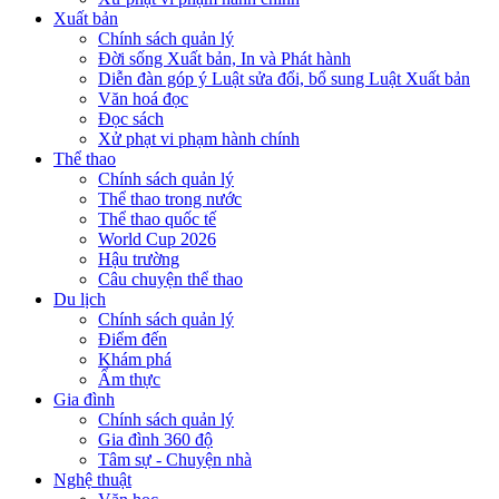
Xuất bản
Chính sách quản lý
Đời sống Xuất bản, In và Phát hành
Diễn đàn góp ý Luật sửa đổi, bổ sung Luật Xuất bản
Văn hoá đọc
Đọc sách
Xử phạt vi phạm hành chính
Thể thao
Chính sách quản lý
Thể thao trong nước
Thể thao quốc tế
World Cup 2026
Hậu trường
Câu chuyện thể thao
Du lịch
Chính sách quản lý
Điểm đến
Khám phá
Ẩm thực
Gia đình
Chính sách quản lý
Gia đình 360 độ
Tâm sự - Chuyện nhà
Nghệ thuật