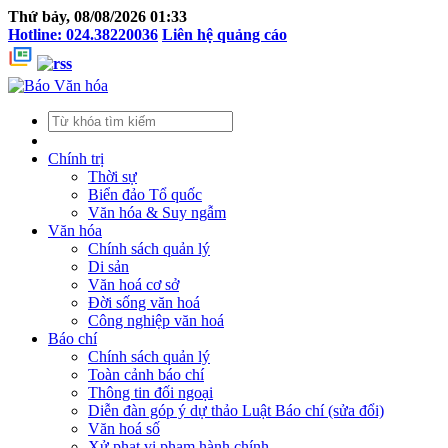
Thứ bảy, 08/08/2026 01:33
Hotline: 024.38220036
Liên hệ quảng cáo
Chính trị
Thời sự
Biển đảo Tổ quốc
Văn hóa & Suy ngẫm
Văn hóa
Chính sách quản lý
Di sản
Văn hoá cơ sở
Đời sống văn hoá
Công nghiệp văn hoá
Báo chí
Chính sách quản lý
Toàn cảnh báo chí
Thông tin đối ngoại
Diễn đàn góp ý dự thảo Luật Báo chí (sửa đổi)
Văn hoá số
Xử phạt vi phạm hành chính