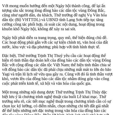
Với mong muốn hướng đến một Ngày hội thành công, để lại ấn
tượng sâu sắc trong lòng đồng bào các dân tộc vùng Đông Bắc,
cũng như người dân, du khách, Thứ trưởng đề nghị Vụ Văn hóa
dân tộc (Bộ VHTTDL) và UBND tỉnh Lạng Sơn tiếp tục tăng
cường công tác phối hợp, rà soát các nội dung, hoạt động trong
khuôn khổ Ngày hội, không để xảy ra sai sót.
Ngày hội phải diễn ra trang trọng, quy mô, thể hiện đúng chủ đề.
Các hoạt động phải gắn với các sự kiện chính trị, văn hoá của đất
nước, khu vực và địa phương; phù hợp với tình hình thực tế.
Đặc biệt, Thứ trưởng Trịnh Thị Thuỷ yêu cầu các hoạt động thể
hiện rõ tinh thần đại đoàn kết của đồng bào các dân tộc vùng Đông
Bắc với cộng đồng các dân tộc Việt Nam; thể hiện tinh thần chia sẻ
với đồng bào các dân tộc đã phải chịu những mất mát to lớn do bão
Yagi và trận lũ lịch sử vừa qua gây ra. Cùng với đó là tinh thần vượt
khó, vươn lên của đồng bào các dân tộc nhằm đóng góp vào công
cuộc phát triển kinh tế, xã hội và văn hóa của quốc gia.
Một trong những nội dung được Thứ trưởng Trịnh Thị Thủy đặc
biệt lưu ý là chương trình nghệ thuật của buổi Lễ khai mạc. Thứ
trưởng nêu rõ, các tiết mục nghệ thuật trong chương trình cần có sự
chọn lọc kỹ lưỡng, có điểm nhấn, chọn những chi tiết đắt giá nhất
để thể hiện những nét đặc trưng trong văn hóa của đồng bào các