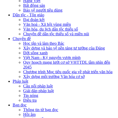
Hàng Việt
Bất động sản
Bảo vệ người tiêu dùng
Dân tộc - Tôn giáo
Đại đoàn kết
Văn hoá - Xã hội vùng miền
Văn hóa, du lịch dân tộc thiểu số
Chuyên đề dân tộc thiểu số và miền núi
Chuyên đề
Học tập và làm theo Bác
Xây dựng và bảo vệ nền tảng tư tưởng của Đảng
Đời sống xanh
Việt Nam - Kỷ nguyên vươn mình
Quy hoạch mạng lưới cơ sở VHTTDL tầm nhìn đến
2045
Chương trình Mục tiêu quốc gia về phát triển văn hóa
Xây dựng môi trường Văn hóa cơ sở
Pháp luật
Cầu nối pháp luật
Giải đáp pháp luật
Tin nóng
Điều tra
Bạn đọc
Thông tin từ bạn đọc
Hồi âm