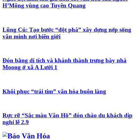
H’Mông vùng cao Tuyên Quang
Lũng Cú: Tạo bước “đột phá” xây dựng nếp sống
văn minh nơi biên giới
Đón bằng di tích và khánh thành trưng bày nhà
Moong ở xã A Lưới 1
Khôi phục “trái tim” văn hóa buôn làng
Rực rỡ “Sắc màu Vân Hồ” đón chào du khách dịp
nghỉ lễ 2.9