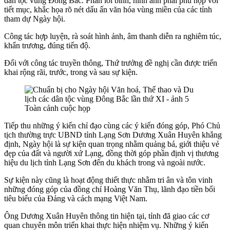
dân tộc vùng Đông Bắc. Phần lời bình, hình ảnh phải phù hợp với
tiết mục, khắc họa rõ nét dấu ấn văn hóa vùng miền của các tỉnh
tham dự Ngày hội.
Công tác hợp luyện, rà soát hình ảnh, âm thanh diễn ra nghiêm túc,
khẩn trương, đúng tiến độ.
Đối với công tác truyền thông, Thứ trưởng đề nghị cần được triển
khai rộng rãi, trước, trong và sau sự kiện.
Toàn cảnh cuộc họp
Tiếp thu những ý kiến chỉ đạo cùng các ý kiến đóng góp, Phó Chủ
tịch thường trực UBND tỉnh Lạng Sơn Dương Xuân Huyên khẳng
định, Ngày hội là sự kiện quan trọng nhằm quảng bá, giới thiệu vẻ
đẹp của đất và người xứ Lạng, đồng thời góp phần định vị thương
hiệu du lịch tỉnh Lạng Sơn đến du khách trong và ngoài nước.
Sự kiện này cũng là hoạt động thiết thực nhằm tri ân và tôn vinh
những đóng góp của đồng chí Hoàng Văn Thụ, lãnh đạo tiền bối
tiêu biểu của Đảng và cách mạng Việt Nam.
Ông Dương Xuân Huyên thông tin hiện tại, tỉnh đã giao các cơ
quan chuyên môn triển khai thực hiện nhiệm vụ. Những ý kiến