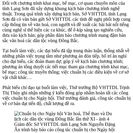
Đối với chương trình khai mạc, bế mạc, cơ quan chuyên môn của
tỉnh Lạng Sơn đã xây dựng khung kịch bản chương trình nghệ
thuật. Trong quá trình xây dựng kịch bản, Sở VHTTDL tỉnh Lạng
Sơn đã có văn bản gửi Sở VHTTDL các tỉnh đề nghị phối hợp cung
cấp thông tin về văn hoá, con người và đề xuất các bài hát nổi tiếng
cùng nghệ sĩ thể hiện các ca khúc, để ê-kíp sáng tạo nghiên cứu,
đưa vào kịch bản; góp phần đảm bảo chương trình mang đậm bản
sắc văn hoá các dân tộc vùng Đông Bắc.
Tại buổi làm việc, các đại biểu đã tập trung thảo luận, thống nhất về
những phần việc trọng tâm như phương án đón tiếp, bố trí ăn nghỉ
cho đại biểu, các đoàn tham dự; góp ý về kịch bản chương trình;
phương án tổng duyệt các tiết mục tham gia chương trình khai mạc,
bế mạc; công tác truyền thông; việc chuẩn bị các điều kiện về cơ sở
vật chất khác…
Phát biểu chỉ đạo tại buổi làm việc, Thứ trưởng Bộ VHTTDL Trịnh
Thị Thủy ghi nhận những ý kiến đóng góp nhằm hoàn tất các công
việc chuẩn bị cho Ngày hội. Thứ trưởng đánh giá, công tác chuẩn bị
về cơ bản đạt tiến độ, chất lượng đề ra.
Giám đốc Sở VHTTDL tỉnh Lạng Sơn Nguyễn Đặng
Ân trình bày báo cáo công tác chuẩn bị cho Ngày hội