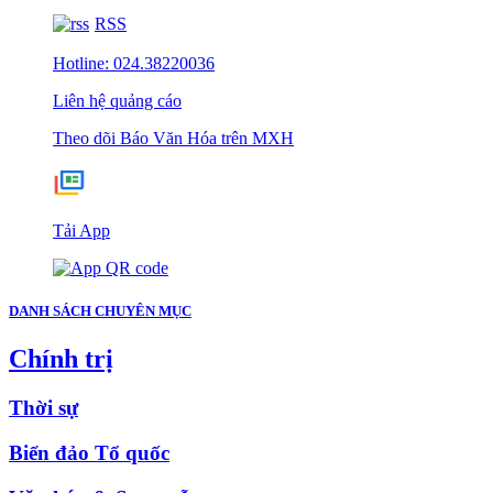
RSS
Hotline: 024.38220036
Liên hệ quảng cáo
Theo dõi Báo Văn Hóa trên MXH
Tải App
DANH SÁCH CHUYÊN MỤC
Chính trị
Thời sự
Biển đảo Tổ quốc