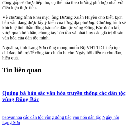
đóng góp sẽ được tiếp thu, cụ thể hóa theo hướng phù hợp nhất với
điều kiện thực tiễn.
Về chương trình khai mạc, ông Dương Xuân Huyên cho biết, kịch
bản vẫn đang được lấy ý kiến của từng địa phương. Chương trình sẽ
khích lệ tinh thần đồng bào các dân tộc vùng Đông Bắc đoàn kết,
vượt qua khó khăn, chung tay bảo tồn và phát huy các giá trị di sản
văn hóa của dân tộc mình.
Ngoài ra, tỉnh Lạng Sơn cũng mong muốn Bộ VHTTDL tiếp tục
chỉ đạo, hỗ trợ để công tác chuẩn bị cho Ngày hội diễn ra chu đáo,
hiệu quả.
Tin liên quan
Quảng bá bản sắc văn hóa truyền thống các dân tộc
vùng Đông Bắc
baovanhoa
các dân tộc vùng đông bắc
văn hóa dân tộc
Ngày hội
Lạng Sơn