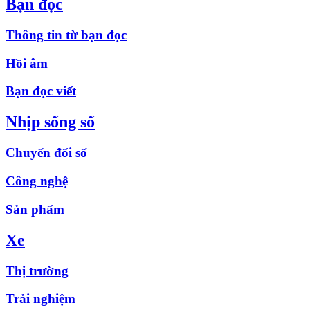
Bạn đọc
Thông tin từ bạn đọc
Hồi âm
Bạn đọc viết
Nhịp sống số
Chuyển đổi số
Công nghệ
Sản phẩm
Xe
Thị trường
Trải nghiệm