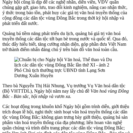
Ngày hội cũng là dịp để các nghệ nhân, diễn viên, VĐV quần
chúng gặp gỡ, giao lưu, trao đổi kinh nghiệm, nâng cao nhận thức,
ý thức trong bảo tồn, phát huy các giá trị văn hoá truyền thống của
cộng đồng các dân tộc vùng Đông Bắc trong thời kỳ hội nhập và
phát triển đất nước.
Quảng bá tiềm năng phát triển du lịch, quảng bá giá trị văn hoá
truyền thống các dân tộc tới bạn bè trong nước và quốc tế. Qua đó,
thúc đẩy hiểu biết, tăng cường nhận diện, góp phần đưa Việt Nam
trở thành điểm nhấn đáng chú ý trên bản đồ văn hoá toàn cầu.
Phó Chủ tịch thường trực UBND tỉnh Lạng Sơn
Dương Xuân Huyên
Theo bà Nguyễn Thị Hải Nhung, Vụ trưởng Vụ Văn hoá dân tộc
(Bộ VHTTDL), Ngày hội năm nay lấy chủ đề
Văn hoá vùng Đông
Bắc - Bản sắc, hội nhập và vươn xa.
Các hoạt động trong khuôn khổ Ngày hội gồm trình diễn, giới thiệu
trích đoạn lễ hội, nghi thức sinh hoạt văn hoá truyền thống các dân
tộc vùng Đông Bắc; không gian trưng bày giới thiệu, quảng bá sản
phẩm văn hoá truyền thống của địa phương; liên hoan văn nghệ
quần chúng và trình diễn trang phục các dân tộc vùng Đông Bắc;