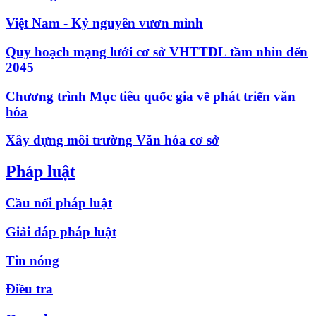
Việt Nam - Kỷ nguyên vươn mình
Quy hoạch mạng lưới cơ sở VHTTDL tầm nhìn đến
2045
Chương trình Mục tiêu quốc gia về phát triển văn
hóa
Xây dựng môi trường Văn hóa cơ sở
Pháp luật
Cầu nối pháp luật
Giải đáp pháp luật
Tin nóng
Điều tra