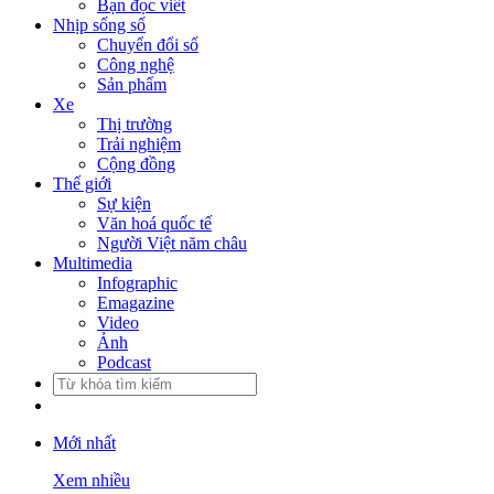
Bạn đọc viết
Nhịp sống số
Chuyển đổi số
Công nghệ
Sản phẩm
Xe
Thị trường
Trải nghiệm
Cộng đồng
Thế giới
Sự kiện
Văn hoá quốc tế
Người Việt năm châu
Multimedia
Infographic
Emagazine
Video
Ảnh
Podcast
Mới nhất
Xem nhiều