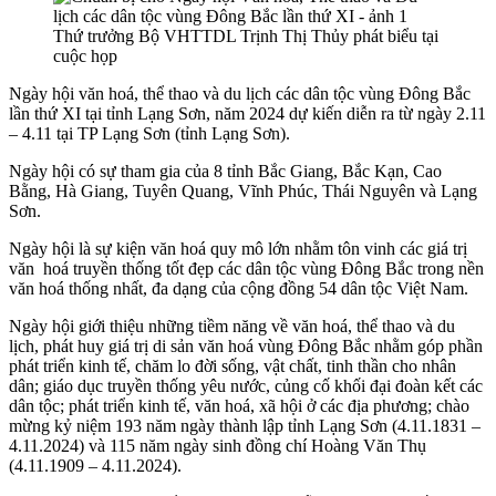
Thứ trưởng Bộ VHTTDL Trịnh Thị Thủy phát biểu tại
cuộc họp
Ngày hội văn hoá, thể thao và du lịch các dân tộc vùng Đông Bắc
lần thứ XI tại tỉnh Lạng Sơn, năm 2024 dự kiến diễn ra từ ngày 2.11
– 4.11 tại TP Lạng Sơn (tỉnh Lạng Sơn).
Ngày hội có sự tham gia của 8 tỉnh Bắc Giang, Bắc Kạn, Cao
Bằng, Hà Giang, Tuyên Quang, Vĩnh Phúc, Thái Nguyên và Lạng
Sơn.
Ngày hội là sự kiện văn hoá quy mô lớn nhằm tôn vinh các giá trị
văn hoá truyền thống tốt đẹp các dân tộc vùng Đông Bắc trong nền
văn hoá thống nhất, đa dạng của cộng đồng 54 dân tộc Việt Nam.
Ngày hội giới thiệu những tiềm năng về văn hoá, thể thao và du
lịch, phát huy giá trị di sản văn hoá vùng Đông Bắc nhằm góp phần
phát triển kinh tế, chăm lo đời sống, vật chất, tinh thần cho nhân
dân; giáo dục truyền thống yêu nước, củng cố khối đại đoàn kết các
dân tộc; phát triển kinh tế, văn hoá, xã hội ở các địa phương; chào
mừng kỷ niệm 193 năm ngày thành lập tỉnh Lạng Sơn (4.11.1831 –
4.11.2024) và 115 năm ngày sinh đồng chí Hoàng Văn Thụ
(4.11.1909 – 4.11.2024).