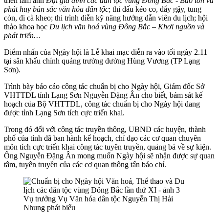
triển lãm ảnh
Đại gia đình các dân tộc vùng
Đông Bắc - Bảo tồn và
phát huy bản sắc văn hóa dân tộc
; thi đấu kéo co, đẩy gậy, tung
còn, đi cà kheo; thi trình diễn kỹ năng hướng dẫn viên du lịch; hội
thảo khoa học
Du lịch văn hoá vùng Đông Bắc – Khơi nguồn và
phát triển…
Điểm nhấn của Ngày hội là Lễ khai mạc diễn ra vào tối ngày 2.11
tại sân khấu chính quảng trường đường Hùng Vương (TP Lạng
Sơn).
Trình bày báo cáo công tác chuẩn bị cho Ngày hội, Giám đốc Sở
VHTTDL tỉnh Lạng Sơn Nguyễn Đặng Ân cho biết, bám sát kế
hoạch của Bộ VHTTDL, công tác chuẩn bị cho Ngày hội đang
được tỉnh Lạng Sơn tích cực triển khai.
Trong đó đối với công tác truyền thông, UBND các huyện, thành
phố của tỉnh đã ban hành kế hoạch, chỉ đạo các cơ quan chuyên
môn tích cực triển khai công tác tuyên truyền, quảng bá về sự kiện.
Ông Nguyễn Đặng Ân mong muốn Ngày hội sẽ nhận được sự quan
tâm, tuyên truyền của các cơ quan thông tấn báo chí.
Vụ trưởng Vụ Văn hóa dân tộc Nguyễn Thị Hải
Nhung phát biểu