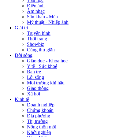
Văn học
Điện ảnh
Âm nhạc
Sân khấu - Múa
Mỹ thuật - Nhiếp ảnh
Giải trí
Truyền hình
Thời trang
Showbiz
Cùng thư giãn
Đời sống
Giáo dục - Khoa học
Y tế - Sức khoẻ
Bạn trẻ
Lối sống
Môi trường khí hậu
Giao thông
Xã hội
Kinh tế
Doanh nghiệp
Chứng khoán
Địa phương
Thị trường
Nông thôn mới
Khởi nghiệp