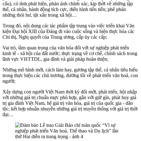
cấu), có tính phát hiện, phản ánh chính xác, kịp thời về những tập
thể, cá nhân, hành động tích cực, điển hình tiên tiến; phê phán
những thói hư, tật xấu trong xã hội…
Trong đó, nội dung các tác phẩm tập trung vào việc triển khai Văn
kiện Đại hội XIII của Đảng đi vào cuộc sống và hiện thực hóa các
Chỉ thị, Nghị quyết của Trung ương, cấp ủy các cấp;
Vai trò, tầm quan trọng của văn hóa đối với sự nghiệp phát triển
kinh tế - xã hội của đất nước; thực trạng về cơ chế, chính sách trong
lĩnh vực VHTTDL, gia đình và giải pháp hoàn thiện;
Những mô hình mới, cách làm hay, gương tập thể, cá nhân tiêu biểu
trong thực hiện các chủ trương, đường lối về phát triển văn hoá, con
người;
Xây dựng con người Việt Nam thời kỳ đổi mới, phát triển, hội nhập
với những giá trị chuẩn mực phù hợp, gắn với giữ gìn, phát huy giá
trị gia đình Việt Nam, hệ giá trị văn hóa, giá trị của quốc gia - dân
tộc; kết hợp nhuần nhuyễn những giá trị truyền thống với giá trị thời
đại…