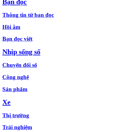
Bạn đọc
Thông tin từ bạn đọc
Hồi âm
Bạn đọc viết
Nhịp sống số
Chuyển đổi số
Công nghệ
Sản phẩm
Xe
Thị trường
Trải nghiệm