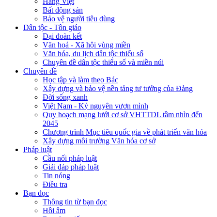
Hàng Việt
Bất động sản
Bảo vệ người tiêu dùng
Dân tộc - Tôn giáo
Đại đoàn kết
Văn hoá - Xã hội vùng miền
Văn hóa, du lịch dân tộc thiểu số
Chuyên đề dân tộc thiểu số và miền núi
Chuyên đề
Học tập và làm theo Bác
Xây dựng và bảo vệ nền tảng tư tưởng của Đảng
Đời sống xanh
Việt Nam - Kỷ nguyên vươn mình
Quy hoạch mạng lưới cơ sở VHTTDL tầm nhìn đến
2045
Chương trình Mục tiêu quốc gia về phát triển văn hóa
Xây dựng môi trường Văn hóa cơ sở
Pháp luật
Cầu nối pháp luật
Giải đáp pháp luật
Tin nóng
Điều tra
Bạn đọc
Thông tin từ bạn đọc
Hồi âm