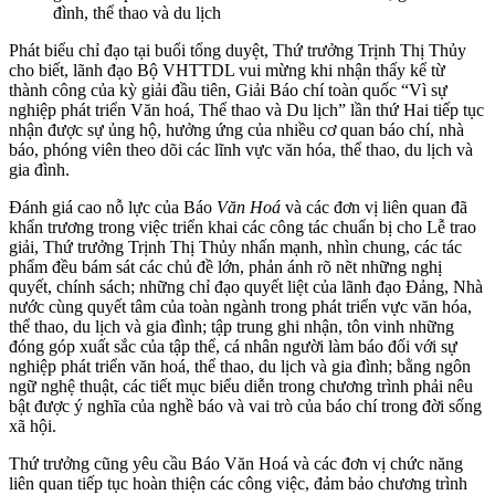
đình, thể thao và du lịch
Phát biểu chỉ đạo tại buổi tổng duyệt, Thứ trưởng Trịnh Thị Thủy
cho biết, lãnh đạo Bộ VHTTDL vui mừng khi nhận thấy kể từ
thành công của kỳ giải đầu tiên, Giải Báo chí toàn quốc “Vì sự
nghiệp phát triển Văn hoá, Thể thao và Du lịch” lần thứ Hai tiếp tục
nhận được sự ủng hộ, hưởng ứng của nhiều cơ quan báo chí, nhà
báo, phóng viên theo dõi các lĩnh vực văn hóa, thể thao, du lịch và
gia đình.
Đánh giá cao nỗ lực của Báo
Văn Hoá
và các đơn vị liên quan đã
khẩn trương trong việc triển khai các công tác chuẩn bị cho Lễ trao
giải, Thứ trưởng Trịnh Thị Thủy nhấn mạnh, nhìn chung, các tác
phẩm đều bám sát các chủ đề lớn, phản ánh rõ nẽt những nghị
quyết, chính sách; những chỉ đạo quyết liệt của lãnh đạo Đảng, Nhà
nước cùng quyết tâm của toàn ngành trong phát triển vực văn hóa,
thể thao, du lịch và gia đình; tập trung ghi nhận, tôn vinh những
đóng góp xuất sắc của tập thể, cá nhân người làm báo đối với sự
nghiệp phát triển văn hoá, thể thao, du lịch và gia đình; bằng ngôn
ngữ nghệ thuật, các tiết mục biểu diễn trong chương trình phải nêu
bật được ý nghĩa của nghề báo và vai trò của báo chí trong đời sống
xã hội.
Thứ trưởng cũng yêu cầu Báo Văn Hoá và các đơn vị chức năng
liên quan tiếp tục hoàn thiện các công việc, đảm bảo chương trình