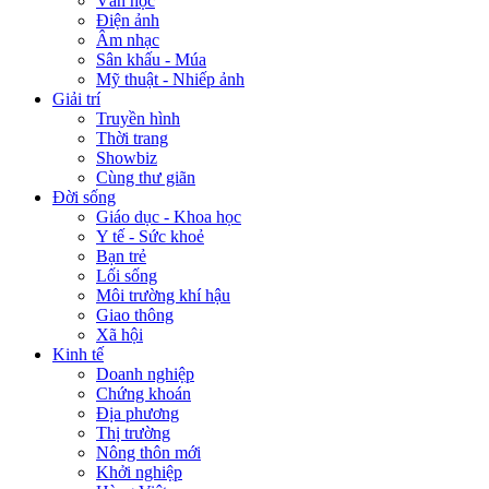
Văn học
Điện ảnh
Âm nhạc
Sân khấu - Múa
Mỹ thuật - Nhiếp ảnh
Giải trí
Truyền hình
Thời trang
Showbiz
Cùng thư giãn
Đời sống
Giáo dục - Khoa học
Y tế - Sức khoẻ
Bạn trẻ
Lối sống
Môi trường khí hậu
Giao thông
Xã hội
Kinh tế
Doanh nghiệp
Chứng khoán
Địa phương
Thị trường
Nông thôn mới
Khởi nghiệp