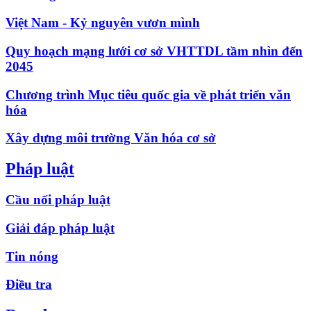
Việt Nam - Kỷ nguyên vươn mình
Quy hoạch mạng lưới cơ sở VHTTDL tầm nhìn đến
2045
Chương trình Mục tiêu quốc gia về phát triển văn
hóa
Xây dựng môi trường Văn hóa cơ sở
Pháp luật
Cầu nối pháp luật
Giải đáp pháp luật
Tin nóng
Điều tra