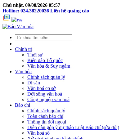
Chủ nhật, 09/08/2026 05:57
Hotline: 024.38220036
Liên hệ quảng cáo
Chính trị
Thời sự
Biển đảo Tổ quốc
Văn hóa & Suy ngẫm
Văn hóa
Chính sách quản lý
Di sản
Văn hoá cơ sở
Đời sống văn hoá
Công nghiệp văn hoá
Báo chí
Chính sách quản lý
Toàn cảnh báo chí
Thông tin đối ngoại
Diễn đàn góp ý dự thảo Luật Báo chí (sửa đổi)
Văn hoá số
Xử phạt vi phạm hành chính