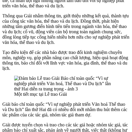
thể, cá nhân đội ngũ những người làm báo đối với sự nghiệp phát
triển văn hóa, thể thao và du lịch.
Thông qua Giải nhằm thông tin, giới thiệu những kết quả, thành tựu
của công tác văn hóa, thể thao và du lịch. Đồng thời, phát hiện
những tấm gương điển hình tiên tiến trong ngành văn hóa, thể thao
và du lịch; cổ vũ, động viên cán bộ trong toàn ngành chung sức,
đồng lòng tiếp tục cống hiến nhiều hơn nữa cho sự nghiệp phát triển
văn hóa, thể thao và du lịch.
Tạo điều kiện để các nhà báo được trao đổi kinh nghiệm chuyên
môn, nghiệp vụ, góp phần nâng cao chất lượng, hiệu quả hoạt động
thông tin, báo chí đối với lĩnh vực văn hóa, gia đình, thể thao và du
lịch.
Một tiết mục tại Lễ trao Giải
Giải báo chí toàn quốc “Vì sự nghiệp phát triển Văn hoá Thể thao
và Du lịch” lần thứ Hai đã có nhiều đổi mới nhằm thu hút thêm các
tác phẩm của các tác giả, nhóm tác giả tham dự.
Giải được tuyển chọn và trao cho các tác giả hoặc nhóm tác giả, tác
phẩm báo chí xuất sắc, phản ánh về người thật, việc thật (không hư