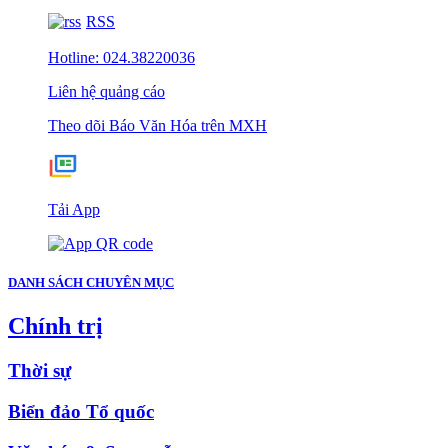
RSS
Hotline: 024.38220036
Liên hệ quảng cáo
Theo dõi Báo Văn Hóa trên MXH
Tải App
DANH SÁCH CHUYÊN MỤC
Chính trị
Thời sự
Biển đảo Tổ quốc