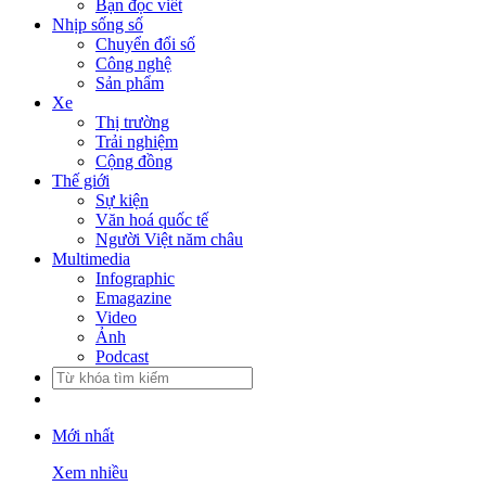
Bạn đọc viết
Nhịp sống số
Chuyển đổi số
Công nghệ
Sản phẩm
Xe
Thị trường
Trải nghiệm
Cộng đồng
Thế giới
Sự kiện
Văn hoá quốc tế
Người Việt năm châu
Multimedia
Infographic
Emagazine
Video
Ảnh
Podcast
Mới nhất
Xem nhiều