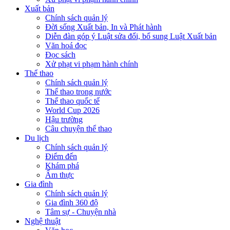
Xuất bản
Chính sách quản lý
Đời sống Xuất bản, In và Phát hành
Diễn đàn góp ý Luật sửa đổi, bổ sung Luật Xuất bản
Văn hoá đọc
Đọc sách
Xử phạt vi phạm hành chính
Thể thao
Chính sách quản lý
Thể thao trong nước
Thể thao quốc tế
World Cup 2026
Hậu trường
Câu chuyện thể thao
Du lịch
Chính sách quản lý
Điểm đến
Khám phá
Ẩm thực
Gia đình
Chính sách quản lý
Gia đình 360 độ
Tâm sự - Chuyện nhà
Nghệ thuật