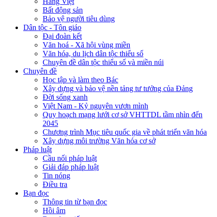
Hàng Việt
Bất động sản
Bảo vệ người tiêu dùng
Dân tộc - Tôn giáo
Đại đoàn kết
Văn hoá - Xã hội vùng miền
Văn hóa, du lịch dân tộc thiểu số
Chuyên đề dân tộc thiểu số và miền núi
Chuyên đề
Học tập và làm theo Bác
Xây dựng và bảo vệ nền tảng tư tưởng của Đảng
Đời sống xanh
Việt Nam - Kỷ nguyên vươn mình
Quy hoạch mạng lưới cơ sở VHTTDL tầm nhìn đến
2045
Chương trình Mục tiêu quốc gia về phát triển văn hóa
Xây dựng môi trường Văn hóa cơ sở
Pháp luật
Cầu nối pháp luật
Giải đáp pháp luật
Tin nóng
Điều tra
Bạn đọc
Thông tin từ bạn đọc
Hồi âm