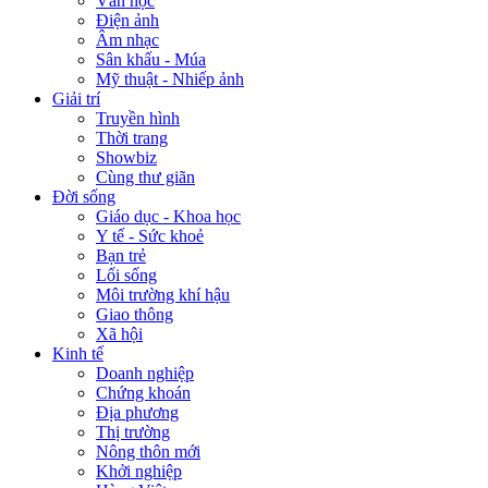
Văn học
Điện ảnh
Âm nhạc
Sân khấu - Múa
Mỹ thuật - Nhiếp ảnh
Giải trí
Truyền hình
Thời trang
Showbiz
Cùng thư giãn
Đời sống
Giáo dục - Khoa học
Y tế - Sức khoẻ
Bạn trẻ
Lối sống
Môi trường khí hậu
Giao thông
Xã hội
Kinh tế
Doanh nghiệp
Chứng khoán
Địa phương
Thị trường
Nông thôn mới
Khởi nghiệp