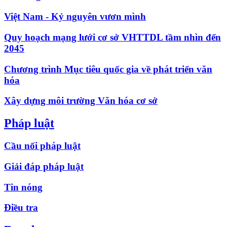
Việt Nam - Kỷ nguyên vươn mình
Quy hoạch mạng lưới cơ sở VHTTDL tầm nhìn đến
2045
Chương trình Mục tiêu quốc gia về phát triển văn
hóa
Xây dựng môi trường Văn hóa cơ sở
Pháp luật
Cầu nối pháp luật
Giải đáp pháp luật
Tin nóng
Điều tra