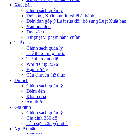
Xuất bản
Chính sách quản lý
Đời sống Xuất bản, In và Phát hành
Diễn đàn góp ý Luật sửa đổi, bổ sung Luật Xuất bản
Văn hoá đọc
Đọc sách
Xử phạt vi phạm hành chính
Thể thao
Chính sách quản lý
Thể thao trong nước
Thể thao quốc tế
World Cup 2026
Hậu trường
Câu chuyện thể thao
Du lịch
Chính sách quản lý
Điểm đến
Khám phá
Ẩm thực
Gia đình
Chính sách quản lý
Gia đình 360 độ
Tâm sự - Chuyện nhà
Nghệ thuật