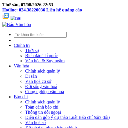
Thứ sáu, 07/08/2026 22:53
Hotline: 024.38220036
Liên hệ quảng cáo
Chính trị
Thời sự
Biển đảo Tổ quốc
Văn hóa & Suy ngẫm
Văn hóa
Chính sách quản lý
Di sản
Văn hoá cơ sở
Đời sống văn hoá
Công nghiệp văn hoá
Báo chí
Chính sách quản lý
Toàn cảnh báo chí
Thông tin đối ngoại
Diễn đàn góp ý dự thảo Luật Báo chí (sửa đổi)
Văn hoá số
Xử phạt vi phạm hành chính