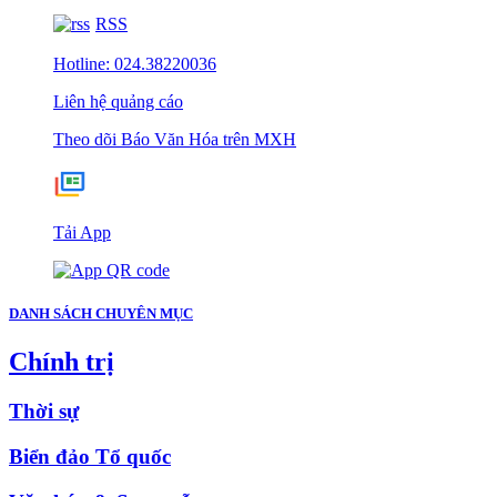
RSS
Hotline: 024.38220036
Liên hệ quảng cáo
Theo dõi Báo Văn Hóa trên MXH
Tải App
DANH SÁCH CHUYÊN MỤC
Chính trị
Thời sự
Biển đảo Tổ quốc