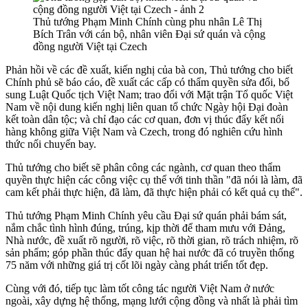
Thủ tướng Phạm Minh Chính cùng phu nhân Lê Thị
Bích Trân với cán bộ, nhân viên Đại sứ quán và cộng
đồng người Việt tại Czech
Phản hồi về các đề xuất, kiến nghị của bà con, Thủ tướng cho biết
Chính phủ sẽ báo cáo, đề xuất các cấp có thẩm quyền sửa đổi, bổ
sung Luật Quốc tịch Việt Nam; trao đổi với Mặt trận Tổ quốc Việt
Nam về nội dung kiến nghị liên quan tổ chức Ngày hội Đại đoàn
kết toàn dân tộc; và chỉ đạo các cơ quan, đơn vị thúc đẩy kết nối
hàng không giữa Việt Nam và Czech, trong đó nghiên cứu hình
thức nối chuyến bay.
Thủ tướng cho biết sẽ phân công các ngành, cơ quan theo thẩm
quyền thực hiện các công việc cụ thể với tinh thần "đã nói là làm, đã
cam kết phải thực hiện, đã làm, đã thực hiện phải có kết quả cụ thể".
Thủ tướng Phạm Minh Chính yêu cầu Đại sứ quán phải bám sát,
nắm chắc tình hình đúng, trúng, kịp thời để tham mưu với Đảng,
Nhà nước, đề xuất rõ người, rõ việc, rõ thời gian, rõ trách nhiệm, rõ
sản phẩm; góp phần thúc đẩy quan hệ hai nước đã có truyền thống
75 năm với những giá trị cốt lõi ngày càng phát triển tốt đẹp.
Cùng với đó, tiếp tục làm tốt công tác người Việt Nam ở nước
ngoài, xây dựng hệ thống, mạng lưới cộng đồng và nhất là phải tìm