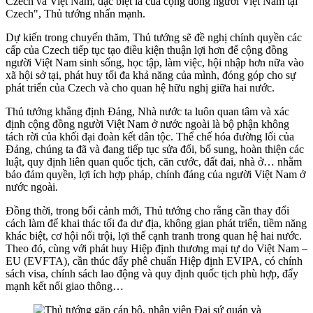
Czech và Việt Nam, đặc biệt là của cộng đồng người Việt Nam tại
Czech", Thủ tướng nhấn mạnh.
Dự kiến trong chuyến thăm, Thủ tướng sẽ đề nghị chính quyền các
cấp của Czech tiếp tục tạo điều kiện thuận lợi hơn để cộng đồng
người Việt Nam sinh sống, học tập, làm việc, hội nhập hơn nữa vào
xã hội sở tại, phát huy tối đa khả năng của mình, đóng góp cho sự
phát triển của Czech và cho quan hệ hữu nghị giữa hai nước.
Thủ tướng khẳng định Đảng, Nhà nước ta luôn quan tâm và xác
định cộng đồng người Việt Nam ở nước ngoài là bộ phận không
tách rời của khối đại đoàn kết dân tộc. Thể chế hóa đường lối của
Đảng, chúng ta đã và đang tiếp tục sửa đổi, bổ sung, hoàn thiện các
luật, quy định liên quan quốc tịch, căn cước, đất đai, nhà ở… nhằm
bảo đảm quyền, lợi ích hợp pháp, chính đáng của người Việt Nam ở
nước ngoài.
Đồng thời, trong bối cảnh mới, Thủ tướng cho rằng cần thay đổi
cách làm để khai thác tối đa dư địa, không gian phát triển, tiềm năng
khác biệt, cơ hội nổi trội, lợi thế cạnh tranh trong quan hệ hai nước.
Theo đó, cùng với phát huy Hiệp định thương mại tự do Việt Nam –
EU (EVFTA), cần thúc đẩy phê chuẩn Hiệp định EVIPA, có chính
sách visa, chính sách lao động và quy định quốc tịch phù hợp, đẩy
mạnh kết nối giao thông…