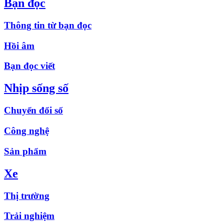
Bạn đọc
Thông tin từ bạn đọc
Hồi âm
Bạn đọc viết
Nhịp sống số
Chuyển đổi số
Công nghệ
Sản phẩm
Xe
Thị trường
Trải nghiệm