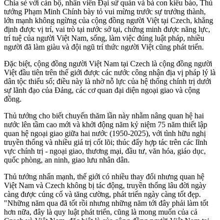
Chia sẻ với cán bộ, nhân viên Đại sứ quán và bà con kiều bào, Thủ
tướng Phạm Minh Chính bày tỏ vui mừng trước sự trưởng thành,
lớn mạnh không ngừng của cộng đồng người Việt tại Czech, khẳng
định được vị trí, vai trò tại nước sở tại, chứng minh được năng lực,
trí tuệ của người Việt Nam, sống, làm việc đúng luật pháp, nhiều
người đã làm giàu và đội ngũ trí thức người Việt cũng phát triển.
Đặc biệt, cộng đồng người Việt Nam tại Czech là cộng đồng người
Việt đầu tiên trên thế giới được các nước công nhận địa vị pháp lý là
dân tộc thiểu số; điều này là nhờ nỗ lực của hệ thống chính trị dưới
sự lãnh đạo của Đảng, các cơ quan đại diện ngoại giao và cộng
đồng.
Thủ tướng cho biết chuyến thăm lần này nhằm nâng quan hệ hai
nước lên tầm cao mới và khởi động năm kỷ niệm 75 năm thiết lập
quan hệ ngoại giao giữa hai nước (1950-2025), với tình hữu nghị
truyền thống và nhiều giá trị cốt lõi; thúc đẩy hợp tác trên các lĩnh
vực chính trị - ngoại giao, thương mại, đầu tư, văn hóa, giáo dục,
quốc phòng, an ninh, giao lưu nhân dân.
Thủ tướng nhấn mạnh, thế giới có nhiều thay đổi nhưng quan hệ
Việt Nam và Czech không bị tác động, truyền thống lâu đời ngày
càng được củng cố và tăng cường, phát triển ngày càng tốt đẹp.
"Những năm qua đã tốt rồi nhưng những năm tới đây phải làm tốt
hơn nữa, đây là quy luật phát triển, cũng là mong muốn của cả