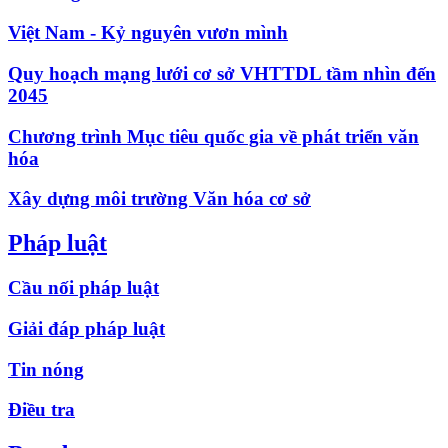
Việt Nam - Kỷ nguyên vươn mình
Quy hoạch mạng lưới cơ sở VHTTDL tầm nhìn đến
2045
Chương trình Mục tiêu quốc gia về phát triển văn
hóa
Xây dựng môi trường Văn hóa cơ sở
Pháp luật
Cầu nối pháp luật
Giải đáp pháp luật
Tin nóng
Điều tra