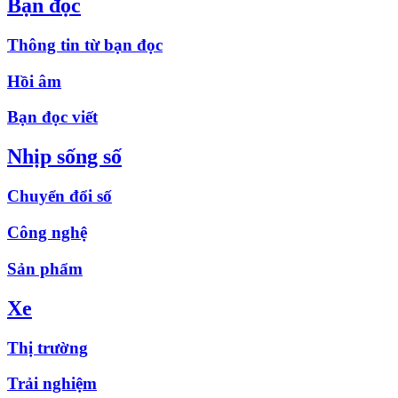
Bạn đọc
Thông tin từ bạn đọc
Hồi âm
Bạn đọc viết
Nhịp sống số
Chuyển đổi số
Công nghệ
Sản phẩm
Xe
Thị trường
Trải nghiệm