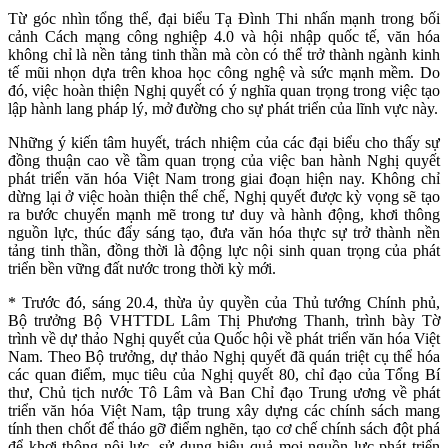
Từ góc nhìn tổng thể, đại biểu Tạ Đình Thi nhấn mạnh trong bối
cảnh Cách mạng công nghiệp 4.0 và hội nhập quốc tế, văn hóa
không chỉ là nền tảng tinh thần mà còn có thể trở thành ngành kinh
tế mũi nhọn dựa trên khoa học công nghệ và sức mạnh mềm. Do
đó, việc hoàn thiện Nghị quyết có ý nghĩa quan trọng trong việc tạo
lập hành lang pháp lý, mở đường cho sự phát triển của lĩnh vực này.
Những ý kiến tâm huyết, trách nhiệm của các đại biểu cho thấy sự
đồng thuận cao về tầm quan trọng của việc ban hành Nghị quyết
phát triển văn hóa Việt Nam trong giai đoạn hiện nay. Không chỉ
dừng lại ở việc hoàn thiện thể chế, Nghị quyết được kỳ vọng sẽ tạo
ra bước chuyển mạnh mẽ trong tư duy và hành động, khơi thông
nguồn lực, thúc đẩy sáng tạo, đưa văn hóa thực sự trở thành nền
tảng tinh thần, đồng thời là động lực nội sinh quan trọng của phát
triển bền vững đất nước trong thời kỳ mới.
* Trước đó, sáng 20.4, thừa ủy quyền của Thủ tướng Chính phủ,
Bộ trưởng Bộ VHTTDL Lâm Thị Phương Thanh, trình bày Tờ
trình về dự thảo Nghị quyết của Quốc hội về phát triển văn hóa Việt
Nam. Theo Bộ trưởng, dự thảo Nghị quyết đã quán triệt cụ thể hóa
các quan điểm, mục tiêu của Nghị quyết 80, chỉ đạo của Tổng Bí
thư, Chủ tịch nước Tô Lâm và Ban Chỉ đạo Trung ương về phát
triển văn hóa Việt Nam, tập trung xây dựng các chính sách mang
tính then chốt để tháo gỡ điểm nghẽn, tạo cơ chế chính sách đột phá
để khơi thông nội lực, sử dụng hiệu quả mọi nguồn lực phát triển