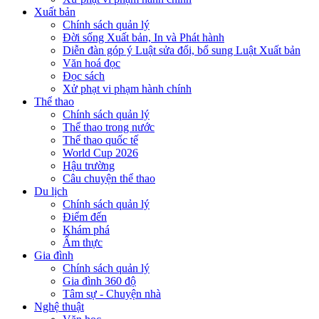
Xuất bản
Chính sách quản lý
Đời sống Xuất bản, In và Phát hành
Diễn đàn góp ý Luật sửa đổi, bổ sung Luật Xuất bản
Văn hoá đọc
Đọc sách
Xử phạt vi phạm hành chính
Thể thao
Chính sách quản lý
Thể thao trong nước
Thể thao quốc tế
World Cup 2026
Hậu trường
Câu chuyện thể thao
Du lịch
Chính sách quản lý
Điểm đến
Khám phá
Ẩm thực
Gia đình
Chính sách quản lý
Gia đình 360 độ
Tâm sự - Chuyện nhà
Nghệ thuật