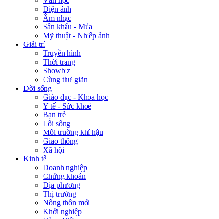
Văn học
Điện ảnh
Âm nhạc
Sân khấu - Múa
Mỹ thuật - Nhiếp ảnh
Giải trí
Truyền hình
Thời trang
Showbiz
Cùng thư giãn
Đời sống
Giáo dục - Khoa học
Y tế - Sức khoẻ
Bạn trẻ
Lối sống
Môi trường khí hậu
Giao thông
Xã hội
Kinh tế
Doanh nghiệp
Chứng khoán
Địa phương
Thị trường
Nông thôn mới
Khởi nghiệp