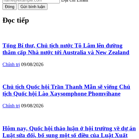
Đóng
Gửi bình luận
Đọc tiếp
Tổng Bí thư, Chủ tịch nước Tô Lâm lên đường
thăm cấp Nhà nước tới Australia và New Zealand
Chính trị
09/08/2026
Chủ tịch Quốc hội Trần Thanh Mẫn sẽ viếng Chủ
tịch Quốc hội Lào Xaysomphone Phomvihane
Chính trị
09/08/2026
Hôm nay, Quốc hội thảo luận ở hội trường về dự án
Luật sửa đổi, bổ sung một số điều của Luật Xuất