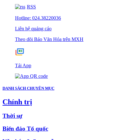
RSS
Hotline: 024.38220036
Liên hệ quảng cáo
Theo dõi Báo Văn Hóa trên MXH
Tải App
DANH SÁCH CHUYÊN MỤC
Chính trị
Thời sự
Biển đảo Tổ quốc