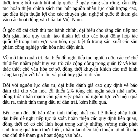
thời, trong bối cảnh hội nhập quốc tế ngày càng sâu rộng, cần tiếp
tục hoàn thiện chính sách thu hút nguồn nhân lực chất lượng cao,
tạo điều kiện thuận lợi cho các chuyên gia, nghệ sĩ quốc tế tham gia
vào các hoạt động văn hóa tại Việt Nam.
Ở góc độ cải cách thủ tục hành chính, đại biểu cho rằng cần tiếp tục
đơn giản hóa quy trình, tạo thuận lợi cho các hoạt động hợp tác
quốc tế trong lĩnh vực văn hóa, đặc biệt là trong sản xuất các sản
phẩm công nghiệp văn hóa như điện ảnh.
Về mô hình quản trị, đại biểu đề nghị tiếp tục nghiên cứu các cơ chế
thí điểm nhằm phát huy vai trò của cộng đồng trong quản lý và khai
thác thiết chế văn hóa cơ sở, đồng thời khuyến khích các mô hình
sáng tạo gắn với bảo tồn và phát huy giá trị di sản.
Đối với nguồn lực đầu tư, đại biểu đánh giá cao quy định về bảo
đảm chi cho văn hóa tối thiểu 2% tổng chi ngân sách nhà nước,
đồng thời nhấn mạnh cần gắn việc phân bổ nguồn lực với hiệu quả
đầu ra, tránh tình trạng đầu tư dàn trải, kém hiệu quả.
Bên cạnh đó, để bảo đảm tính thống nhất của hệ thống pháp luật,
đại biểu đề nghị tiếp tục rà soát, hoàn thiện các quy định liên quan,
đồng thời có cơ chế linh hoạt trong xử lý những vướng mắc phát
sinh trong quá trình thực hiện, nhằm tạo điều kiện thuận lợi nhất cho
các chủ thể tham gia hoạt động văn hóa.