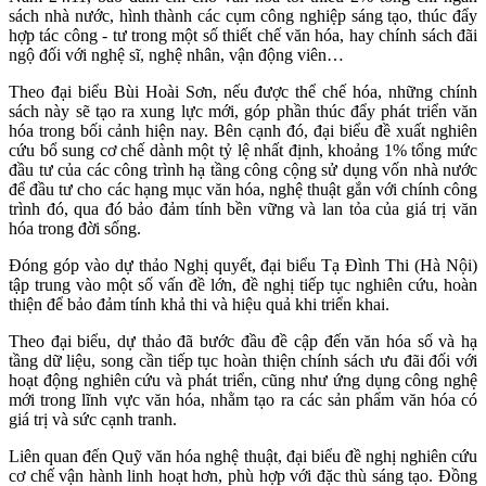
sách nhà nước, hình thành các cụm công nghiệp sáng tạo, thúc đẩy
hợp tác công - tư trong một số thiết chế văn hóa, hay chính sách đãi
ngộ đối với nghệ sĩ, nghệ nhân, vận động viên…
Theo đại biểu Bùi Hoài Sơn, nếu được thể chế hóa, những chính
sách này sẽ tạo ra xung lực mới, góp phần thúc đẩy phát triển văn
hóa trong bối cảnh hiện nay. Bên cạnh đó, đại biểu đề xuất nghiên
cứu bổ sung cơ chế dành một tỷ lệ nhất định, khoảng 1% tổng mức
đầu tư của các công trình hạ tầng công cộng sử dụng vốn nhà nước
để đầu tư cho các hạng mục văn hóa, nghệ thuật gắn với chính công
trình đó, qua đó bảo đảm tính bền vững và lan tỏa của giá trị văn
hóa trong đời sống.
Đóng góp vào dự thảo Nghị quyết, đại biểu Tạ Đình Thi (Hà Nội)
tập trung vào một số vấn đề lớn, đề nghị tiếp tục nghiên cứu, hoàn
thiện để bảo đảm tính khả thi và hiệu quả khi triển khai.
Theo đại biểu, dự thảo đã bước đầu đề cập đến văn hóa số và hạ
tầng dữ liệu, song cần tiếp tục hoàn thiện chính sách ưu đãi đối với
hoạt động nghiên cứu và phát triển, cũng như ứng dụng công nghệ
mới trong lĩnh vực văn hóa, nhằm tạo ra các sản phẩm văn hóa có
giá trị và sức cạnh tranh.
Liên quan đến Quỹ văn hóa nghệ thuật, đại biểu đề nghị nghiên cứu
cơ chế vận hành linh hoạt hơn, phù hợp với đặc thù sáng tạo. Đồng