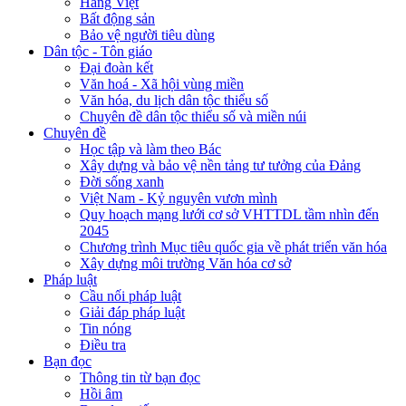
Hàng Việt
Bất động sản
Bảo vệ người tiêu dùng
Dân tộc - Tôn giáo
Đại đoàn kết
Văn hoá - Xã hội vùng miền
Văn hóa, du lịch dân tộc thiểu số
Chuyên đề dân tộc thiểu số và miền núi
Chuyên đề
Học tập và làm theo Bác
Xây dựng và bảo vệ nền tảng tư tưởng của Đảng
Đời sống xanh
Việt Nam - Kỷ nguyên vươn mình
Quy hoạch mạng lưới cơ sở VHTTDL tầm nhìn đến
2045
Chương trình Mục tiêu quốc gia về phát triển văn hóa
Xây dựng môi trường Văn hóa cơ sở
Pháp luật
Cầu nối pháp luật
Giải đáp pháp luật
Tin nóng
Điều tra
Bạn đọc
Thông tin từ bạn đọc
Hồi âm