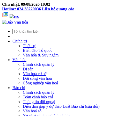
Chủ nhật, 09/08/2026 10:02
Hotline: 024.38220036
Liên hệ quảng cáo
Chính trị
Thời sự
Biển đảo Tổ quốc
Văn hóa & Suy ngẫm
Văn hóa
Chính sách quản lý
Di sản
Văn hoá cơ sở
Đời sống văn hoá
Công nghiệp văn hoá
Báo chí
Chính sách quản lý
Toàn cảnh báo chí
Thông tin đối ngoại
Diễn đàn góp ý dự thảo Luật Báo chí (sửa đổi)
Văn hoá số
Xử phạt vi phạm hành chính