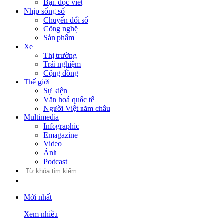
Bạn đọc viết
Nhịp sống số
Chuyển đổi số
Công nghệ
Sản phẩm
Xe
Thị trường
Trải nghiệm
Cộng đồng
Thế giới
Sự kiện
Văn hoá quốc tế
Người Việt năm châu
Multimedia
Infographic
Emagazine
Video
Ảnh
Podcast
Mới nhất
Xem nhiều