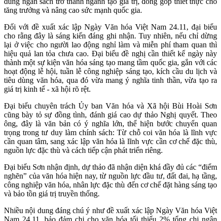
dùng ngân sách trở thành ngành tạo giá trị, đóng góp thiết thực cho
tăng trưởng và nâng cao sức mạnh quốc gia.
Đối với đề xuất xác lập Ngày Văn hóa Việt Nam 24.11, đại biểu
cho rằng đây là sáng kiến đáng ghi nhận. Tuy nhiên, nếu chỉ dừng
lại ở việc cho người lao động nghỉ làm và miễn phí tham quan thì
hiệu quả lan tỏa chưa cao. Đại biểu đề nghị cần thiết kế ngày này
thành một sự kiện văn hóa sáng tạo mang tầm quốc gia, gắn với các
hoạt động lễ hội, tuần lễ công nghiệp sáng tạo, kích cầu du lịch và
tiêu dùng văn hóa, qua đó vừa mang ý nghĩa tinh thần, vừa tạo ra
giá trị kinh tế - xã hội rõ rệt.
Đại biểu chuyên trách Ủy ban Văn hóa và Xã hội Bùi Hoài Sơn
cũng bày tỏ sự đồng tình, đánh giá cao dự thảo Nghị quyết. Theo
ông, đây là văn bản có ý nghĩa lớn, thể hiện bước chuyển quan
trọng trong tư duy làm chính sách: Từ chỗ coi văn hóa là lĩnh vực
cần quan tâm, sang xác lập văn hóa là lĩnh vực cần cơ chế đặc thù,
nguồn lực đặc thù và cách tiếp cận phát triển riêng.
Đại biểu Sơn nhận định, dự thảo đã nhận diện khá đầy đủ các “điểm
nghẽn” của văn hóa hiện nay, từ nguồn lực đầu tư, đất đai, hạ tầng,
công nghiệp văn hóa, nhân lực đặc thù đến cơ chế đặt hàng sáng tạo
và bảo tồn giá trị truyền thống.
Nhiều nội dung đáng chú ý như đề xuất xác lập Ngày Văn hóa Việt
Nam 24.11, bảo đảm chi cho văn hóa tối thiểu 2% tổng chi ngân