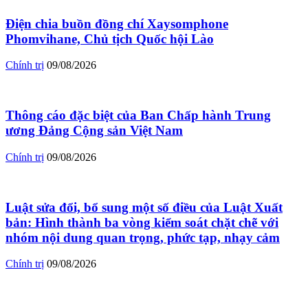
Điện chia buồn đồng chí Xaysomphone
Phomvihane, Chủ tịch Quốc hội Lào
Chính trị
09/08/2026
Thông cáo đặc biệt của Ban Chấp hành Trung
ương Đảng Cộng sản Việt Nam
Chính trị
09/08/2026
Luật sửa đổi, bổ sung một số điều của Luật Xuất
bản: Hình thành ba vòng kiểm soát chặt chẽ với
nhóm nội dung quan trọng, phức tạp, nhạy cảm
Chính trị
09/08/2026