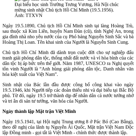
Đại biểu học sinh Trường Trưng Vương, Hà Nội chúc
mừng sinh nhật Chủ tịch Hồ Chí Minh (19.5.1956).
Ảnh: TTXVN
Ngày 19.5.1890, Chủ tịch Hồ Chí Minh sinh tại làng Hoàng Trù,
sau thuộc xã Kim Liên, huyện Nam Đàn (cũ), tỉnh Nghệ An, trong
gia đình nhà nho yêu nước của cụ Phó bảng Nguyễn Sinh Sắc và bà
Hoàng Thị Loan. Tên khai sinh của Người là Nguyễn Sinh Cung.
Chủ tịch Hồ Chí Minh đã dành trọn cuộc đời cho sự nghiệp đấu
tranh giải phóng dân tộc, thống nhất đất nước và vì hòa bình của các
dân tộc bị áp bức trên thế giới. Năm 1987, UNESCO ra Nghị quyết
tôn vinh Người là “Anh hùng giải phóng dân tộc, Danh nhân văn
hóa kiệt xuất của Việt Nam”.
Sinh nhật của Bác lần đầu được công bố công khai vào ngày
19.5.1946, khi Người tiếp các đoàn thiếu nhi và đại biểu tại Bắc Bộ
phủ. Từ đó, ngày 19.5 trở thành dịp để nhân dân cả nước tưởng nhớ
và tri ân di sản tư tưởng, văn hóa của Người.
Ngày thành lập Mặt trận Việt Minh
Ngày 19.5.1941, tại Hội nghị Trung ương 8 ở Pác Bó (Cao Bằng),
theo đề nghị của lãnh tụ Nguyễn Ái Quốc, Mặt trận Việt Nam Độc
lập Đồng minh - gọi tắt là Việt Minh - chính thức được thành lập.