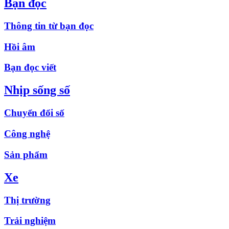
Bạn đọc
Thông tin từ bạn đọc
Hồi âm
Bạn đọc viết
Nhịp sống số
Chuyển đổi số
Công nghệ
Sản phẩm
Xe
Thị trường
Trải nghiệm