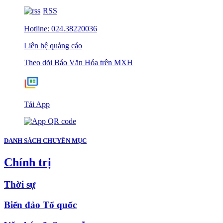
RSS
Hotline: 024.38220036
Liên hệ quảng cáo
Theo dõi Báo Văn Hóa trên MXH
Tải App
DANH SÁCH CHUYÊN MỤC
Chính trị
Thời sự
Biển đảo Tổ quốc