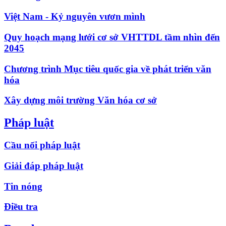
Việt Nam - Kỷ nguyên vươn mình
Quy hoạch mạng lưới cơ sở VHTTDL tầm nhìn đến
2045
Chương trình Mục tiêu quốc gia về phát triển văn
hóa
Xây dựng môi trường Văn hóa cơ sở
Pháp luật
Cầu nối pháp luật
Giải đáp pháp luật
Tin nóng
Điều tra