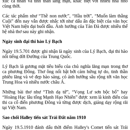
xúc cá nhân và tinh thần lãng mạn, khác biệt với nhiều nhà nho
cùng thời.
Các tác phẩm như “Thề non nước”, “Hầu trời”, “Muốn làm thằng
Cuội” đến nay vẫn được nhắc tới như dấu ấn đặc biệt của văn học
Việt Nam hiện đại buổi đầu. Ảnh hưởng của Tản Đà được nhiều thế
hệ nhà thơ sau này ghi nhận.
Ngày sinh đại thi hào Lý Bạch
Ngày 19.5.701 được ghi nhận là ngày sinh của Lý Bạch, đại thi hào
nổi tiếng đời Đường của Trung Quốc.
Lý Bạch là gương mặt tiêu biểu của chủ nghĩa lãng mạn trong thơ
ca phương Đông. Thơ ông nổi bật bởi cảm hứng tự do, tinh thần
phiêu lãng và vẻ đẹp hào sảng, có ảnh hưởng sâu rộng tới văn học
Trung Hoa và nhiều nước châu Á.
Những bài thơ như “Tĩnh dạ tứ”, “Vọng Lư sơn bộc bố” hay
“Hoàng Hạc lâu tống Mạnh Hạo Nhiên” được xem là kinh điển của
thi ca cổ điển phương Đông và từng được dịch, giảng dạy rộng rãi
tại Việt Nam.
Sao chổi Halley tiến sát Trái Đất năm 1910
Ngày 19.5.1910 đánh dấu thời điểm Halley's Comet tiến sát Trái