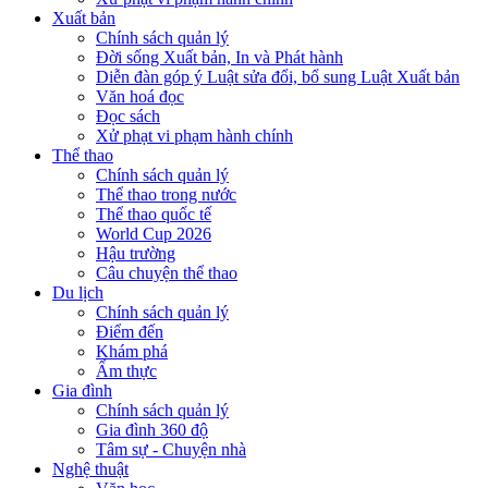
Xuất bản
Chính sách quản lý
Đời sống Xuất bản, In và Phát hành
Diễn đàn góp ý Luật sửa đổi, bổ sung Luật Xuất bản
Văn hoá đọc
Đọc sách
Xử phạt vi phạm hành chính
Thể thao
Chính sách quản lý
Thể thao trong nước
Thể thao quốc tế
World Cup 2026
Hậu trường
Câu chuyện thể thao
Du lịch
Chính sách quản lý
Điểm đến
Khám phá
Ẩm thực
Gia đình
Chính sách quản lý
Gia đình 360 độ
Tâm sự - Chuyện nhà
Nghệ thuật