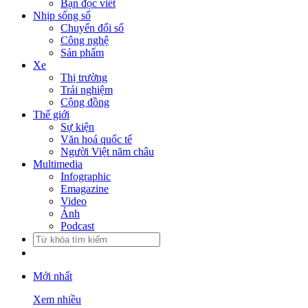
Bạn đọc viết
Nhịp sống số
Chuyển đổi số
Công nghệ
Sản phẩm
Xe
Thị trường
Trải nghiệm
Cộng đồng
Thế giới
Sự kiện
Văn hoá quốc tế
Người Việt năm châu
Multimedia
Infographic
Emagazine
Video
Ảnh
Podcast
Mới nhất
Xem nhiều