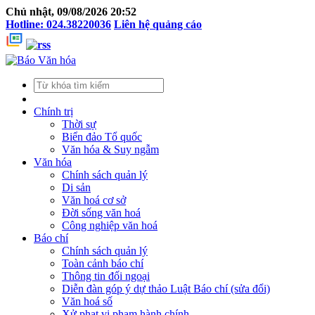
Chủ nhật, 09/08/2026 20:52
Hotline: 024.38220036
Liên hệ quảng cáo
Chính trị
Thời sự
Biển đảo Tổ quốc
Văn hóa & Suy ngẫm
Văn hóa
Chính sách quản lý
Di sản
Văn hoá cơ sở
Đời sống văn hoá
Công nghiệp văn hoá
Báo chí
Chính sách quản lý
Toàn cảnh báo chí
Thông tin đối ngoại
Diễn đàn góp ý dự thảo Luật Báo chí (sửa đổi)
Văn hoá số
Xử phạt vi phạm hành chính