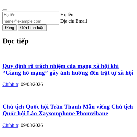
Họ tên
Địa chỉ Email
Đóng
Gửi bình luận
Đọc tiếp
Quy định rõ trách nhiệm của mạng xã hội khi
“Giang hồ mạng” gây ảnh hưởng đến trật tự xã hội
Chính trị
09/08/2026
Chủ tịch Quốc hội Trần Thanh Mẫn viếng Chủ tịch
Quốc hội Lào Xaysomphone Phomvihane
Chính trị
09/08/2026