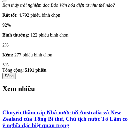
Bạn thấy trải nghiệm đọc Báo Văn hóa điện tử như thế nào?
Rất tốt:
4,792 phiếu bình chọn
92%
Bình thường:
122 phiếu bình chọn
2%
Kém:
277 phiếu bình chọn
5%
Tổng cộng:
5191
phiếu
Đóng
Xem nhiều
Chuyến thăm cấp Nhà nước tới Australia và New
Zealand của Tổng Bí thư, Chủ tịch nước Tô Lâm có
ý nghĩa đặc biệt quan trọng