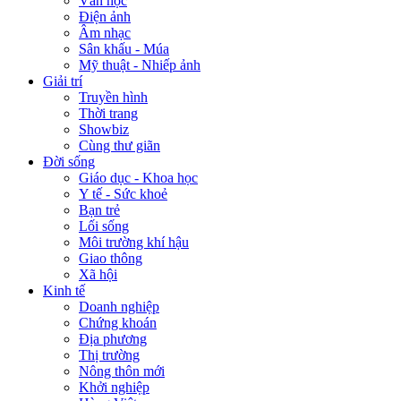
Văn học
Điện ảnh
Âm nhạc
Sân khấu - Múa
Mỹ thuật - Nhiếp ảnh
Giải trí
Truyền hình
Thời trang
Showbiz
Cùng thư giãn
Đời sống
Giáo dục - Khoa học
Y tế - Sức khoẻ
Bạn trẻ
Lối sống
Môi trường khí hậu
Giao thông
Xã hội
Kinh tế
Doanh nghiệp
Chứng khoán
Địa phương
Thị trường
Nông thôn mới
Khởi nghiệp