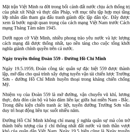
Mặt trận Việt Minh ra đời trong bối cảnh đất nước chịu ách thống trị
của phát xít Nhật và thực dân Pháp, với mục tiêu tập hợp mọi tầng
lớp nhân dân tham gia đấu tranh giành độc lập dân tộc. Đây được
xem là bước ngoặt quan trọng của cách mạng Việt Nam trước Cách
mạng Tháng Tám năm 1945.
Dưới ngọn cờ Việt Minh, nhiều phong trào yêu nước và lực lượng
cách mạng đã được thống nhất, tạo nền tảng cho cuộc tổng khởi
nghĩa giành chính quyền trên cả nước.
Ngày truyền thống Đoàn 559
- Đường Hồ Chí Minh
Ngày 19.5.1959, Đoàn công tác quân sự đặc biệt 559 được thành
lập, mở đầu cho quá trình xây dựng tuyến vận tải chiến lược Trường
Sơn - đường Hồ Chí Minh huyền thoại trong kháng chiến chống
Mỹ.
Nhiệm vụ của Đoàn 559 là mở đường, vận chuyển vũ khí, lương
thực, đưa đón cán bộ và bảo đảm liên lạc giữa hai miền Nam - Bắc.
Trong điều kiện chiến tranh ác liệt, tuyến đường Trường Sơn vẫn
duy trì hoạt động liên tục suốt nhiều năm.
Đường Hồ Chí Minh không chỉ mang ý nghĩa quân sự mà còn trở
thành biểu tượng của ý chí thống nhất đất nước và tinh thần vượt
khó của quân dân Việt Nam. Ngày 19.5 hiện cũng là Ngày truyền