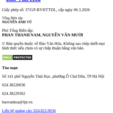
Giấy phép số: 37/GP-BVHTTDL, cấp ngày 06.3.2026
Tổng Biên tập:
NGUYỄN ANH VŨ
Phó Tổng Biên tập:
PHAN THANH NAM, NGUYỄN VĂN MƯỜI
© Bản quyền thuộc về Báo Văn Hóa. Không sao chép dưới mọi
hình thức nếu chưa có sự chấp thuận bằng văn bản.
Tòa soạn
Số 141 phố Nguyễn Thái Học, phường Ô Chợ Dừa, TP Hà Nội
024.38220036
024.38229302
baovanhoa@fpt.vn
Liên hệ quảng cáo: 024.822.0036