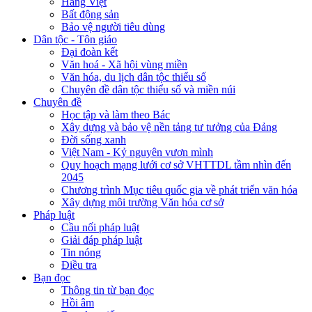
Hàng Việt
Bất động sản
Bảo vệ người tiêu dùng
Dân tộc - Tôn giáo
Đại đoàn kết
Văn hoá - Xã hội vùng miền
Văn hóa, du lịch dân tộc thiểu số
Chuyên đề dân tộc thiểu số và miền núi
Chuyên đề
Học tập và làm theo Bác
Xây dựng và bảo vệ nền tảng tư tưởng của Đảng
Đời sống xanh
Việt Nam - Kỷ nguyên vươn mình
Quy hoạch mạng lưới cơ sở VHTTDL tầm nhìn đến
2045
Chương trình Mục tiêu quốc gia về phát triển văn hóa
Xây dựng môi trường Văn hóa cơ sở
Pháp luật
Cầu nối pháp luật
Giải đáp pháp luật
Tin nóng
Điều tra
Bạn đọc
Thông tin từ bạn đọc
Hồi âm