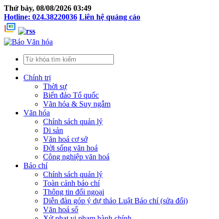
Thứ bảy, 08/08/2026 03:49
Hotline: 024.38220036
Liên hệ quảng cáo
Chính trị
Thời sự
Biển đảo Tổ quốc
Văn hóa & Suy ngẫm
Văn hóa
Chính sách quản lý
Di sản
Văn hoá cơ sở
Đời sống văn hoá
Công nghiệp văn hoá
Báo chí
Chính sách quản lý
Toàn cảnh báo chí
Thông tin đối ngoại
Diễn đàn góp ý dự thảo Luật Báo chí (sửa đổi)
Văn hoá số
Xử phạt vi phạm hành chính