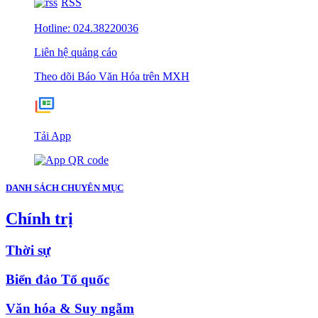
RSS
Hotline: 024.38220036
Liên hệ quảng cáo
Theo dõi Báo Văn Hóa trên MXH
Tải App
DANH SÁCH CHUYÊN MỤC
Chính trị
Thời sự
Biển đảo Tổ quốc
Văn hóa & Suy ngẫm