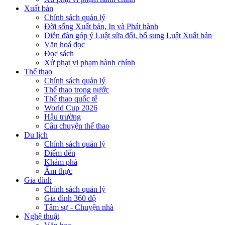
Xuất bản
Chính sách quản lý
Đời sống Xuất bản, In và Phát hành
Diễn đàn góp ý Luật sửa đổi, bổ sung Luật Xuất bản
Văn hoá đọc
Đọc sách
Xử phạt vi phạm hành chính
Thể thao
Chính sách quản lý
Thể thao trong nước
Thể thao quốc tế
World Cup 2026
Hậu trường
Câu chuyện thể thao
Du lịch
Chính sách quản lý
Điểm đến
Khám phá
Ẩm thực
Gia đình
Chính sách quản lý
Gia đình 360 độ
Tâm sự - Chuyện nhà
Nghệ thuật