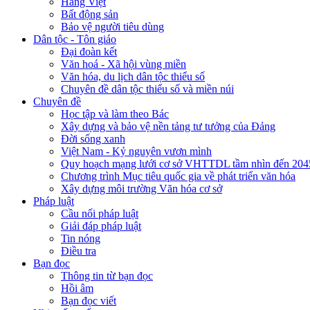
Hàng Việt
Bất động sản
Bảo vệ người tiêu dùng
Dân tộc - Tôn giáo
Đại đoàn kết
Văn hoá - Xã hội vùng miền
Văn hóa, du lịch dân tộc thiểu số
Chuyên đề dân tộc thiểu số và miền núi
Chuyên đề
Học tập và làm theo Bác
Xây dựng và bảo vệ nền tảng tư tưởng của Đảng
Đời sống xanh
Việt Nam - Kỷ nguyên vươn mình
Quy hoạch mạng lưới cơ sở VHTTDL tầm nhìn đến 204
Chương trình Mục tiêu quốc gia về phát triển văn hóa
Xây dựng môi trường Văn hóa cơ sở
Pháp luật
Cầu nối pháp luật
Giải đáp pháp luật
Tin nóng
Điều tra
Bạn đọc
Thông tin từ bạn đọc
Hồi âm
Bạn đọc viết