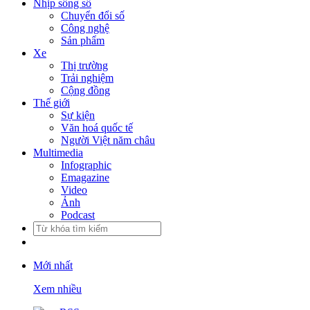
Nhịp sống số
Chuyển đổi số
Công nghệ
Sản phẩm
Xe
Thị trường
Trải nghiệm
Cộng đồng
Thế giới
Sự kiện
Văn hoá quốc tế
Người Việt năm châu
Multimedia
Infographic
Emagazine
Video
Ảnh
Podcast
Mới nhất
Xem nhiều