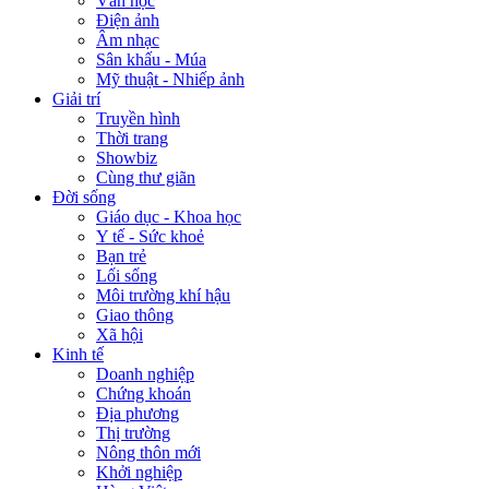
Văn học
Điện ảnh
Âm nhạc
Sân khấu - Múa
Mỹ thuật - Nhiếp ảnh
Giải trí
Truyền hình
Thời trang
Showbiz
Cùng thư giãn
Đời sống
Giáo dục - Khoa học
Y tế - Sức khoẻ
Bạn trẻ
Lối sống
Môi trường khí hậu
Giao thông
Xã hội
Kinh tế
Doanh nghiệp
Chứng khoán
Địa phương
Thị trường
Nông thôn mới
Khởi nghiệp