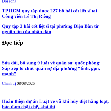
Đời sống
TP.HCM quy tập được 227 bộ hài cốt liệt sĩ tại
Công viên Lê Thị Riêng
Quy tập 3 hài cốt liệt sĩ tại phường Điện Bàn từ
nguồn tin của nhân dân
Đọc tiếp
Sửa đổi, bổ sung 9 luật về quân sự, quốc phòng:
Sắp xếp tổ chức quân sự địa phương “tinh, gọn,
mạnh”
Chính trị
08/08/2026
Hoàn thiện dự án Luật về vũ khí hủy diệt hàng loạt,
bảo đảm chặt chẽ, khả thi