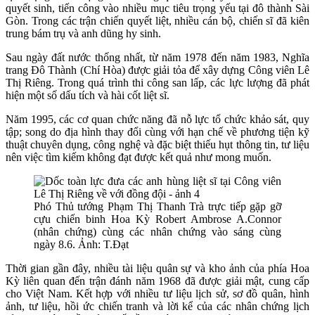
quyết sinh, tiến công vào nhiều mục tiêu trọng yếu tại đô thành Sài
Gòn. Trong các trận chiến quyết liệt, nhiều cán bộ, chiến sĩ đã kiên
trung bám trụ và anh dũng hy sinh.
Sau ngày đất nước thống nhất, từ năm 1978 đến năm 1983, Nghĩa
trang Đô Thành (Chí Hòa) được giải tỏa để xây dựng Công viên Lê
Thị Riêng. Trong quá trình thi công san lấp, các lực lượng đã phát
hiện một số dấu tích và hài cốt liệt sĩ.
Năm 1995, các cơ quan chức năng đã nỗ lực tổ chức khảo sát, quy
tập; song do địa hình thay đổi cùng với hạn chế về phương tiện kỹ
thuật chuyên dụng, công nghệ và đặc biệt thiếu hụt thông tin, tư liệu
nên việc tìm kiếm không đạt được kết quả như mong muốn.
Phó Thủ tướng Phạm Thị Thanh Trà trực tiếp gặp gỡ
cựu chiến binh Hoa Kỳ Robert Ambrose A.Connor
(nhân chứng) cùng các nhân chứng vào sáng cùng
ngày 8.6. Ảnh: T.Đạt
Thời gian gần đây, nhiều tài liệu quân sự và kho ảnh của phía Hoa
Kỳ liên quan đến trận đánh năm 1968 đã được giải mật, cung cấp
cho Việt Nam. Kết hợp với nhiều tư liệu lịch sử, sơ đồ quân, hình
ảnh, tư liệu, hồi ức chiến tranh và lời kể của các nhân chứng lịch