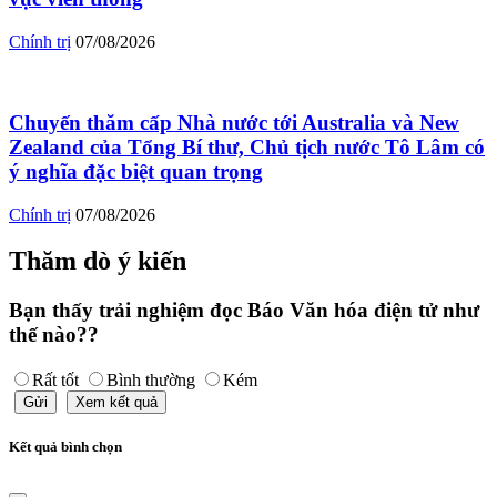
Chính trị
07/08/2026
Chuyến thăm cấp Nhà nước tới Australia và New
Zealand của Tổng Bí thư, Chủ tịch nước Tô Lâm có
ý nghĩa đặc biệt quan trọng
Chính trị
07/08/2026
Thăm dò ý kiến
Bạn thấy trải nghiệm đọc Báo Văn hóa điện tử như
thế nào??
Rất tốt
Bình thường
Kém
Gửi
Xem kết quả
Kết quả bình chọn