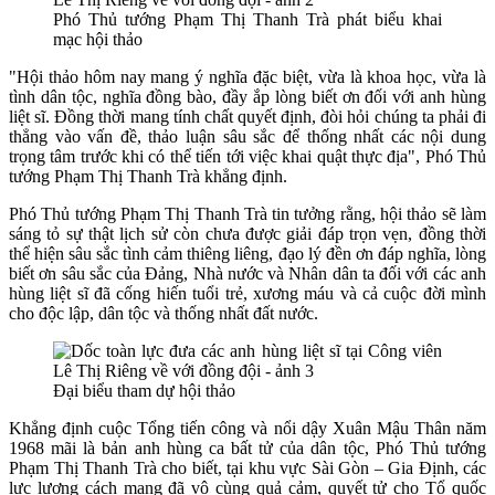
Phó Thủ tướng Phạm Thị Thanh Trà phát biểu khai
mạc hội thảo
"Hội thảo hôm nay mang ý nghĩa đặc biệt, vừa là khoa học, vừa là
tình dân tộc, nghĩa đồng bào, đầy ắp lòng biết ơn đối với anh hùng
liệt sĩ. Đồng thời mang tính chất quyết định, đòi hỏi chúng ta phải đi
thẳng vào vấn đề, thảo luận sâu sắc để thống nhất các nội dung
trọng tâm trước khi có thể tiến tới việc khai quật thực địa", Phó Thủ
tướng Phạm Thị Thanh Trà khẳng định.
Phó Thủ tướng Phạm Thị Thanh Trà tin tưởng rằng, hội thảo sẽ làm
sáng tỏ sự thật lịch sử còn chưa được giải đáp trọn vẹn, đồng thời
thể hiện sâu sắc tình cảm thiêng liêng, đạo lý đền ơn đáp nghĩa, lòng
biết ơn sâu sắc của Đảng, Nhà nước và Nhân dân ta đối với các anh
hùng liệt sĩ đã cống hiến tuổi trẻ, xương máu và cả cuộc đời mình
cho độc lập, dân tộc và thống nhất đất nước.
Đại biểu tham dự hội thảo
Khẳng định cuộc Tổng tiến công và nổi dậy Xuân Mậu Thân năm
1968 mãi là bản anh hùng ca bất tử của dân tộc, Phó Thủ tướng
Phạm Thị Thanh Trà cho biết, tại khu vực Sài Gòn – Gia Định, các
lực lượng cách mạng đã vô cùng quả cảm, quyết tử cho Tổ quốc