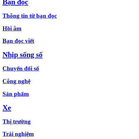
Bạn đọc
Thông tin từ bạn đọc
Hồi âm
Bạn đọc viết
Nhịp sống số
Chuyển đổi số
Công nghệ
Sản phẩm
Xe
Thị trường
Trải nghiệm