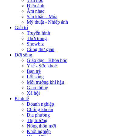
Văn học
Điện ảnh
Âm nhạc
Sân khấu - Múa
Mỹ thuật - Nhiếp ảnh
Giải trí
Truyền hình
Thời trang
Showbiz
Cùng thư giãn
Đời sống
Giáo dục - Khoa học
Y tế - Sức khoẻ
Bạn trẻ
Lối sống
Môi trường khí hậu
Giao thông
Xã hội
Kinh tế
Doanh nghiệp
Chứng khoán
Địa phương
Thị trường
Nông thôn mới
Khởi nghiệp