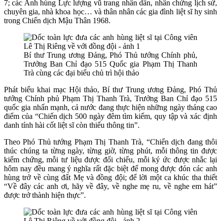
7; các Anh hùng Lực lượng vũ trang nhân dân, nhân chứng lịch sử,
chuyên gia, nhà khoa học… và thân nhân các gia đình liệt sĩ hy sinh
trong Chiến dịch Mậu Thân 1968.
Bí thư Trung ương Đảng, Phó Thủ tướng Chính phủ,
Trưởng Ban Chỉ đạo 515 Quốc gia Phạm Thị Thanh
Trà cùng các đại biểu chủ trì hội thảo
Phát biểu khai mạc Hội thảo, Bí thư Trung ương Đảng, Phó Thủ
tướng Chính phủ Phạm Thị Thanh Trà, Trưởng Ban Chỉ đạo 515
quốc gia nhấn mạnh, cả nước đang thực hiện những ngày tháng cao
điểm của “Chiến dịch 500 ngày đêm tìm kiếm, quy tập và xác định
danh tính hài cốt liệt sĩ còn thiếu thông tin”.
Theo Phó Thủ tướng Phạm Thị Thanh Trà, “Chiến dịch đang thôi
thúc chúng ta từng ngày, từng giờ, từng phút, mỗi thông tin được
kiểm chứng, mỗi tư liệu được đối chiếu, mỗi ký ức được nhắc lại
hôm nay đều mang ý nghĩa rất đặc biệt để mong được đón các anh
hùng trở về cùng đất Mẹ và đồng đội; để lời một ca khúc tha thiết
“Về đây các anh ơi, hãy về đây, về nghe mẹ ru, về nghe em hát”
được trở thành hiện thực”.