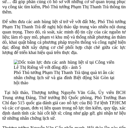
sử… đã góp phần củng cố hồ sơ với những cơ sở quan trọng phục
vụ công tác tìm kiếm, Phó Thủ tướng Phạm Thị Thanh Trà thông tin
thêm.
Để sớm đưa các anh hùng liệt sĩ trở về với đất Mẹ, Phó Thủ tướng
Phạm Thị Thanh Trà đề nghị hội thảo tập trung vào nhiều nội dung
quan trọng. Theo đó, rà soát, xác minh độ tin cậy của các nguồn tư
liệu; làm rõ quy mô, phạm vi khu mộ và thống nhất phương án thăm
dò, khai quật bằng cả phương pháp truyền thống và công nghệ hiện
đại; đồng thời xây dựng cơ chế phối hợp chặt chẽ giữa các lực
lượng để triển khai hiệu quả trên thực địa.
Phó Thủ tướng Phạm Thị Thanh Trà tặng quà tri ân các
nhân chứng lịch sử và gia đình Biệt động Sài Gòn tại
hội thảo
Tại hội thảo, Thượng tướng Nguyễn Văn Gấu, Ủy viên BCH
Trung ương Đảng, Thứ trưởng Bộ Quốc phòng, Phó Trưởng Ban
Chỉ đạo 515 quốc gia đánh giá cao nỗ lực của Bộ Tư lệnh TP.HCM
và các cơ quan, đơn vị liên quan trong nỗ lực tìm kiếm, quy tập, xác
định danh tính các hài cốt liệt sĩ; cũng như gặp gỡ, ghi nhận tư liệu
từ những nhân chứng lịch sử.
Thượng tướng Nguyễn Văn Gấu nhấn mạnh, Hội thảo lần này tiếp