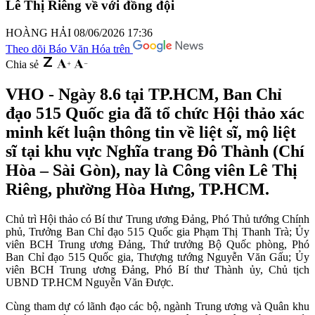
Lê Thị Riêng về với đồng đội
HOÀNG HẢI
08/06/2026 17:36
Theo dõi Báo Văn Hóa trên
Chia sẻ
VHO - Ngày 8.6 tại TP.HCM, Ban Chỉ
đạo 515 Quốc gia đã tổ chức Hội thảo xác
minh kết luận thông tin về liệt sĩ, mộ liệt
sĩ tại khu vực Nghĩa trang Đô Thành (Chí
Hòa – Sài Gòn), nay là Công viên Lê Thị
Riêng, phường Hòa Hưng, TP.HCM.
Chủ trì Hội thảo có
Bí thư Trung ương Đảng, Phó Thủ tướng Chính
phủ, Trưởng Ban Chỉ đạo 515 Quốc gia
Phạm Thị Thanh Trà;
Ủy
viên BCH Trung ương Đảng, Thứ trưởng Bộ Quốc phòng, Phó
Ban Chỉ đạo 515 Quốc gia,
Thượng tướng Nguyễn Văn Gấu;
Ủy
viên BCH Trung ương Đảng, Phó Bí thư Thành ủy, Chủ tịch
UBND TP.HCM
Nguyễn Văn Được.
Cùng tham dự có lãnh đạo các bộ, ngành Trung ương và Quân khu