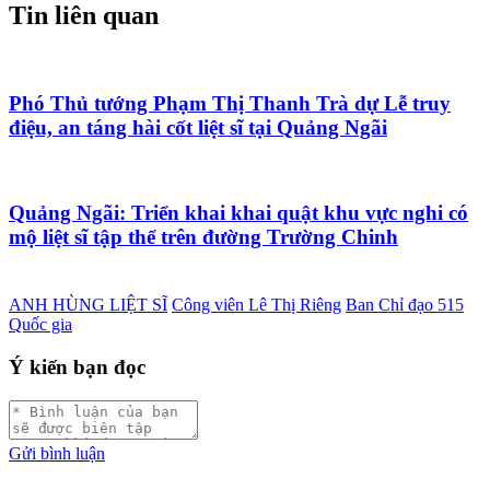
Tin liên quan
Phó Thủ tướng Phạm Thị Thanh Trà dự Lễ truy
điệu, an táng hài cốt liệt sĩ tại Quảng Ngãi
Quảng Ngãi: Triển khai khai quật khu vực nghi có
mộ liệt sĩ tập thể trên đường Trường Chinh
ANH HÙNG LIỆT SĨ
Công viên Lê Thị Riêng
Ban Chỉ đạo 515
Quốc gia
Ý kiến bạn đọc
Gửi bình luận