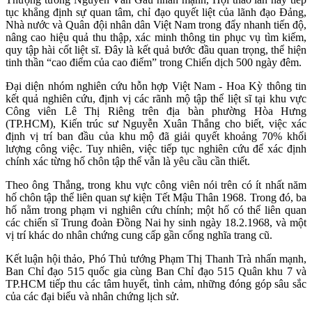
tục khẳng định sự quan tâm, chỉ đạo quyết liệt của lãnh đạo Đảng,
Nhà nước và Quân đội nhân dân Việt Nam trong đẩy nhanh tiến độ,
nâng cao hiệu quả thu thập, xác minh thông tin phục vụ tìm kiếm,
quy tập hài cốt liệt sĩ. Đây là kết quả bước đầu quan trọng, thể hiện
tinh thần “cao điểm của cao điểm” trong Chiến dịch 500 ngày đêm.
Đại diện nhóm nghiên cứu hỗn hợp Việt Nam - Hoa Kỳ thông tin
kết quả nghiên cứu, định vị các rãnh mộ tập thể liệt sĩ tại khu vực
Công viên Lê Thị Riêng trên địa bàn phường Hòa Hưng
(TP.HCM), Kiến trúc sư Nguyễn Xuân Thắng cho biết, việc xác
định vị trí ban đầu của khu mộ đã giải quyết khoảng 70% khối
lượng công việc. Tuy nhiên, việc tiếp tục nghiên cứu để xác định
chính xác từng hố chôn tập thể vẫn là yêu cầu cần thiết.
Theo ông Thắng, trong khu vực công viên nói trên có ít nhất năm
hố chôn tập thể liên quan sự kiện Tết Mậu Thân 1968. Trong đó, ba
hố nằm trong phạm vi nghiên cứu chính; một hố có thể liên quan
các chiến sĩ Trung đoàn Đồng Nai hy sinh ngày 18.2.1968, và một
vị trí khác do nhân chứng cung cấp gần cổng nghĩa trang cũ.
Kết luận hội thảo, Phó Thủ tướng Phạm Thị Thanh Trà nhấn mạnh,
Ban Chỉ đạo 515 quốc gia cùng Ban Chỉ đạo 515 Quân khu 7 và
TP.HCM tiếp thu các tâm huyết, tình cảm, những đóng góp sâu sắc
của các đại biểu và nhân chứng lịch sử.