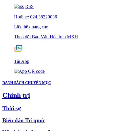
RSS
Hotline: 024.38220036
Liên hệ quảng cáo
Theo dõi Báo Văn Hóa trên MXH
Tải App
DANH SÁCH CHUYÊN MỤC
Chính trị
Thời sự
Biển đảo Tổ quốc