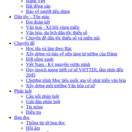
Hàng Việt
Bất động sản
Bảo vệ người tiêu dùng
Dân tộc - Tôn giáo
Đại đoàn kết
Văn hoá - Xã hội vùng miền
Văn hóa, du lịch dân tộc thiểu số
Chuyên đề dân tộc thiểu số và miền núi
Chuyên đề
Học tập và làm theo Bác
Xây dựng và bảo vệ nền tảng tư tưởng của Đảng
Đời sống xanh
Việt Nam - Kỷ nguyên vươn mình
Quy hoạch mạng lưới cơ sở VHTTDL tầm nhìn đến
2045
Chương trình Mục tiêu quốc gia về phát triển văn hóa
Xây dựng môi trường Văn hóa cơ sở
Pháp luật
Cầu nối pháp luật
Giải đáp pháp luật
Tin nóng
Điều tra
Bạn đọc
Thông tin từ bạn đọc
Hồi âm