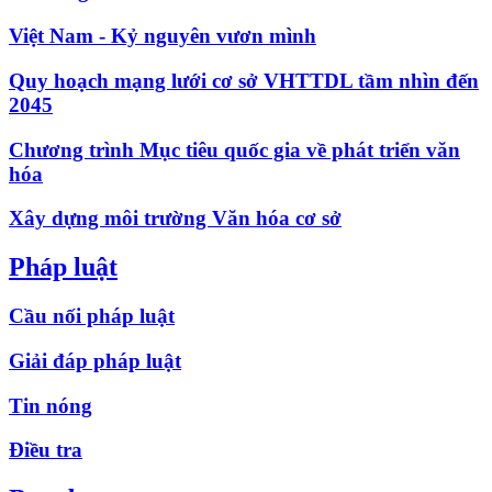
Việt Nam - Kỷ nguyên vươn mình
Quy hoạch mạng lưới cơ sở VHTTDL tầm nhìn đến
2045
Chương trình Mục tiêu quốc gia về phát triển văn
hóa
Xây dựng môi trường Văn hóa cơ sở
Pháp luật
Cầu nối pháp luật
Giải đáp pháp luật
Tin nóng
Điều tra