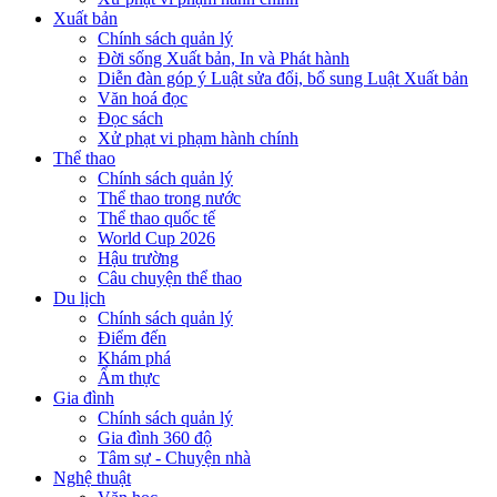
Xuất bản
Chính sách quản lý
Đời sống Xuất bản, In và Phát hành
Diễn đàn góp ý Luật sửa đổi, bổ sung Luật Xuất bản
Văn hoá đọc
Đọc sách
Xử phạt vi phạm hành chính
Thể thao
Chính sách quản lý
Thể thao trong nước
Thể thao quốc tế
World Cup 2026
Hậu trường
Câu chuyện thể thao
Du lịch
Chính sách quản lý
Điểm đến
Khám phá
Ẩm thực
Gia đình
Chính sách quản lý
Gia đình 360 độ
Tâm sự - Chuyện nhà
Nghệ thuật