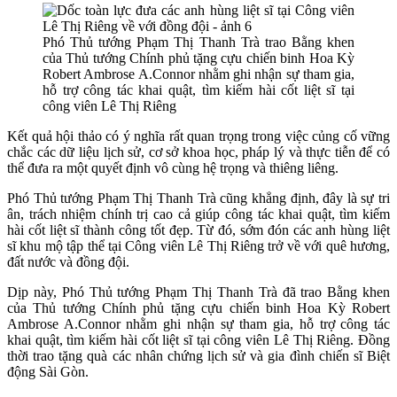
Phó Thủ tướng Phạm Thị Thanh Trà trao Bằng khen
của Thủ tướng Chính phủ tặng cựu chiến binh Hoa Kỳ
Robert Ambrose A.Connor nhằm ghi nhận sự tham gia,
hỗ trợ công tác khai quật, tìm kiếm hài cốt liệt sĩ tại
công viên Lê Thị Riêng
Kết quả hội thảo có ý nghĩa rất quan trọng trong việc củng cố vững
chắc các dữ liệu lịch sử, cơ sở khoa học, pháp lý và thực tiễn để có
thể đưa ra một quyết định vô cùng hệ trọng và thiêng liêng.
Phó Thủ tướng Phạm Thị Thanh Trà cũng khẳng định, đây là sự tri
ân, trách nhiệm chính trị cao cả giúp công tác khai quật, tìm kiếm
hài cốt liệt sĩ thành công tốt đẹp. Từ đó, sớm đón các anh hùng liệt
sĩ khu mộ tập thể tại Công viên Lê Thị Riêng trở về với quê hương,
đất nước và đồng đội.
Dịp này, Phó Thủ tướng Phạm Thị Thanh Trà đã trao Bằng khen
của Thủ tướng Chính phủ tặng cựu chiến binh Hoa Kỳ Robert
Ambrose A.Connor nhằm ghi nhận sự tham gia, hỗ trợ công tác
khai quật, tìm kiếm hài cốt liệt sĩ tại công viên Lê Thị Riêng. Đồng
thời trao tặng quà các nhân chứng lịch sử và gia đình chiến sĩ Biệt
động Sài Gòn.