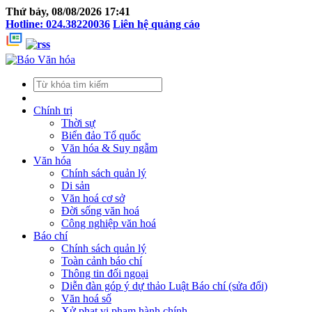
Thứ bảy, 08/08/2026 17:41
Hotline: 024.38220036
Liên hệ quảng cáo
Chính trị
Thời sự
Biển đảo Tổ quốc
Văn hóa & Suy ngẫm
Văn hóa
Chính sách quản lý
Di sản
Văn hoá cơ sở
Đời sống văn hoá
Công nghiệp văn hoá
Báo chí
Chính sách quản lý
Toàn cảnh báo chí
Thông tin đối ngoại
Diễn đàn góp ý dự thảo Luật Báo chí (sửa đổi)
Văn hoá số
Xử phạt vi phạm hành chính