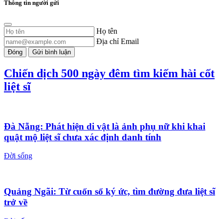
Thông tin người gửi
Họ tên
Địa chỉ Email
Đóng
Gửi bình luận
Chiến dịch 500 ngày đêm tìm kiếm hài cốt
liệt sĩ
Đà Nẵng: Phát hiện di vật là ảnh phụ nữ khi khai
quật mộ liệt sĩ chưa xác định danh tính
Đời sống
Quảng Ngãi: Từ cuốn sổ ký ức, tìm đường đưa liệt sĩ
trở về