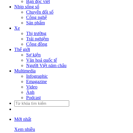
Bạn đọc viết
Nhịp sống số
Chuyển đổi số
Công nghệ
Sản phẩm
Xe
Thị trường
Trải nghiệm
Cộng đồng
Thế giới
Sự kiện
Văn hoá quốc tế
Người Việt năm châu
Multimedia
Infographic
Emagazine
Video
Ảnh
Podcast
Mới nhất
Xem nhiều