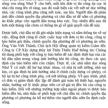
sống ven sông Như Ý cho biết, mỗi khi đơn vị thi công ép cọc là
nhà cửa rung lên rõ ràng, sau đó xuất hiện các vết nứt nẻ dọc tường
nhà, các công trình phụ cũng nứt toác, sụt lún. Người dân đã phản
ánh đến chính quyền địa phương và chủ đầu tư để sớm có phương
án khắc phục cho người dân trong khu vực. Tuy nhiên đến nay đã
hơn một tháng vẫn chưa có thông tin gì về giải quyết vấn đề này.
Được biết, chủ đầu tư đã ghi nhận hiện trạng và nắm thông tin về sự
việc, đồng thời cũng tổ chức cuộc họp với đơn vị thi công, công ty
bảo hiểm gói thầu, chính quyền địa phương để có phương án sớm.
Ông Văn Viết Thành, Chủ tịch Hội đồng quản trị kiêm Giám đốc
Công ty CP Xây dựng thủy lợi Thừa Thiên Huế thông tin: Chúng
tôi đang phối hợp với công ty bảo hiểm để xác định thiệt hại của các
hộ dân nằm trong vùng ảnh hưởng khi thi công, do theo các quy
định của bảo hiểm nên còn chậm. Thực tế, các nhà nằm dọc sông
Như Ý có mức độ hư hại khác nhau, có nhà bị nứt tường, nhà sụt
lún, có gia đình bị ảnh hưởng nhà ở chính (xây dựng có phép), có
hộ lại bị hư công trình phụ, cơi nới không phép. Về quy trình, phải
có đơn vị giám định độc lập để đánh giá toàn bộ thiệt hại, nguyên
nhân, hướng xử lý khắc phục trên cơ sở giá trị đền bù của công ty
bảo hiểm. Đối với những trường hợp nằm ngoài phạm vi được bảo
hiểm đền bù, nhà thầu sẽ phối hợp với chủ đầu tư, chính quyền địa
phương có phương án hỗ trợ thêm cho người dân sớm ổn định cuộc
sống.