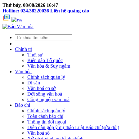
Thứ bảy, 08/08/2026 16:47
Hotline: 024.38220036
Liên hệ quảng cáo
Chính trị
Thời sự
Biển đảo Tổ quốc
Văn hóa & Suy ngẫm
Văn hóa
Chính sách quản lý
Di sản
Văn hoá cơ sở
Đời sống văn hoá
Công nghiệp văn hoá
Báo chí
Chính sách quản lý
Toàn cảnh báo chí
Thông tin đối ngoại
Diễn đàn góp ý dự thảo Luật Báo chí (sửa đổi)
Văn hoá số
Xử phạt vi phạm hành chính