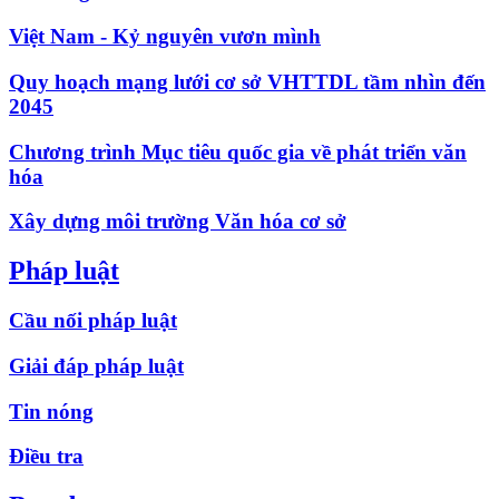
Việt Nam - Kỷ nguyên vươn mình
Quy hoạch mạng lưới cơ sở VHTTDL tầm nhìn đến
2045
Chương trình Mục tiêu quốc gia về phát triển văn
hóa
Xây dựng môi trường Văn hóa cơ sở
Pháp luật
Cầu nối pháp luật
Giải đáp pháp luật
Tin nóng
Điều tra