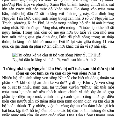
phường Phú Hội và phường Xuân Phú bị ảnh hưởng vì nứt nhà, sụt
lún sân vườn với các mức độ khác nhau. Do đang vào mùa mưa
bão, nhiều hộ dân đã rất lo lắng với tình trạng này. Gia đình ông
Nguyễn Tấn Đức đang sinh sống trong căn nhà ở số 57 Nguyễn Lộ
Trạch, phường Xuân Phú, là một trong những hộ dân bị ảnh hưởng
nặng nhất. Nhiều đoạn tường nhà, nền móng nứt toác, tạo khe hở rất
nguy hiểm. Trong nhà còn có mẹ già hơn 80 tuổi và con nhỏ nên
hơn một tháng qua gia đình ông Đức đã phải sống trong sự thấp
thỏm, lo lắng mỗi khi có mưa to. Đợt lũ lụt vào giữa tháng 11 vừa
qua, cả gia đình đã phải sơ tán đến nơi khác trú ẩn vì sợ nhà sập.
Tường nhà ông Nguyễn Tấn Đức bị nứt toác sau khi đơn vị thi
công ép cọc làm kè và cầu đi bộ ven sông Như Ý
Nhiều hộ dân sinh sống ven sông Như Ý cho biết rất đồng thuận và
phấn khởi khi có dự án làm kè và đường đi bộ. Khu vực ven sông
đã bị sạt lở nhiều năm qua, lại thường xuyên “hứng” rác thải mỗi
mùa mưa lụt nên trở nên nhếch nhác; chính vì thế, dự án sẽ góp
phần tạo diện mạo mới, chỉnh trang cảnh quan cũng như tạo điều
kiện cho người dân có thêm điều kiện kinh doanh dịch vụ khi cầu đi
bộ hoàn thành. Tuy nhiên, việc thi công dự án cần đảm bảo lợi ích
hài hòa, kịp thời hỗ trợ, đền bù cho các hộ dân bị ảnh hưởng để sớm
khắc phục nhà cửa, ổn định cuộc sống. Ông Trần Công Quang, sinh