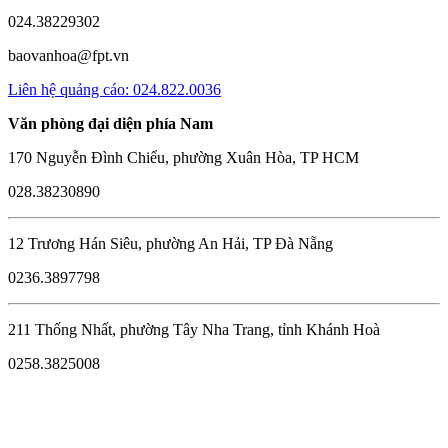
024.38229302
baovanhoa@fpt.vn
Liên hệ quảng cáo: 024.822.0036
Văn phòng đại diện phía Nam
170 Nguyễn Đình Chiểu, phường Xuân Hòa, TP HCM
028.38230890
12 Trương Hán Siêu, phường An Hải, TP Đà Nẵng
0236.3897798
211 Thống Nhất, phường Tây Nha Trang, tỉnh Khánh Hoà
0258.3825008