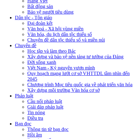
Hàng Việt
Bất động sản
Bảo vệ người tiêu dùng
Dân tộc - Tôn giáo
Đại đoàn kết
Văn hoá - Xã hội vùng miền
Văn hóa, du lịch dân tộc thiểu số
Chuyên đề dân tộc thiểu số và miền núi
Chuyên đề
Học tập và làm theo Bác
Xây dựng và bảo vệ nền tảng tư tưởng của Đảng
Đời sống xanh
Việt Nam - Kỷ nguyên vươn mình
Quy hoạch mạng lưới cơ sở VHTTDL tầm nhìn đến
2045
Chương trình Mục tiêu quốc gia về phát triển văn hóa
Xây dựng môi trường Văn hóa cơ sở
Pháp luật
Cầu nối pháp luật
Giải đáp pháp luật
Tin nóng
Điều tra
Bạn đọc
Thông tin từ bạn đọc
Hồi âm