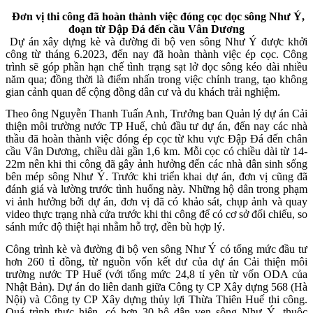
Đơn vị thi công đã hoàn thành việc đóng cọc dọc sông Như Ý,
đoạn từ Đập Đá đến cầu Vân Dương
Dự án xây dựng kè và đường đi bộ ven sông Như Ý được khởi
công từ tháng 6.2023, đến nay đã hoàn thành việc ép cọc. Công
trình sẽ góp phần hạn chế tình trạng sạt lở dọc sông kéo dài nhiều
năm qua; đồng thời là điểm nhấn trong việc chỉnh trang, tạo không
gian cảnh quan để cộng đồng dân cư và du khách trải nghiệm.
Theo ông Nguyễn Thanh Tuấn Anh, Trưởng ban Quản lý dự án Cải
thiện môi trường nước TP Huế, chủ đầu tư dự án, đến nay các nhà
thầu đã hoàn thành việc đóng ép cọc từ khu vực Đập Đá đến chân
cầu Vân Dương, chiều dài gần 1,6 km. Mỗi cọc có chiều dài từ 14-
22m nên khi thi công đã gây ảnh hưởng đến các nhà dân sinh sống
bên mép sông Như Ý. Trước khi triển khai dự án, đơn vị cũng đã
đánh giá và lường trước tình huống này. Những hộ dân trong phạm
vi ảnh hưởng bởi dự án, đơn vị đã có khảo sát, chụp ảnh và quay
video thực trạng nhà cửa trước khi thi công để có cơ sở đối chiếu, so
sánh mức độ thiệt hại nhằm hỗ trợ, đền bù hợp lý.
Công trình kè và đường đi bộ ven sông Như Ý có tổng mức đầu tư
hơn 260 tỉ đồng, từ nguồn vốn kết dư của dự án Cải thiện môi
trường nước TP Huế (với tổng mức 24,8 tỉ yên từ vốn ODA của
Nhật Bản). Dự án do liên danh giữa Công ty CP Xây dựng 568 (Hà
Nội) và Công ty CP Xây dựng thủy lợi Thừa Thiên Huế thi công.
Quá trình thực hiện, có hơn 30 hộ dân ven sông Như Ý, thuộc