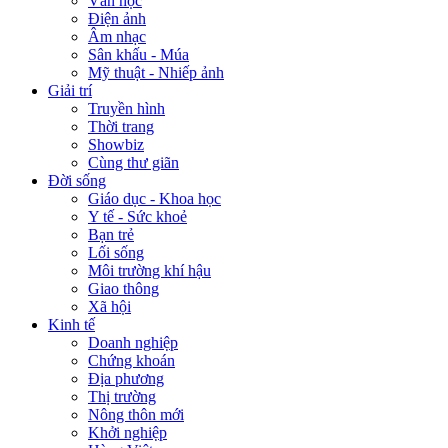
Văn học
Điện ảnh
Âm nhạc
Sân khấu - Múa
Mỹ thuật - Nhiếp ảnh
Giải trí
Truyền hình
Thời trang
Showbiz
Cùng thư giãn
Đời sống
Giáo dục - Khoa học
Y tế - Sức khoẻ
Bạn trẻ
Lối sống
Môi trường khí hậu
Giao thông
Xã hội
Kinh tế
Doanh nghiệp
Chứng khoán
Địa phương
Thị trường
Nông thôn mới
Khởi nghiệp