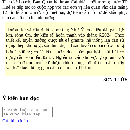
Theo kế hoạch, Ban Quản lý dự án Cải thiện môi trường nước TP
Huế sẽ tiếp tục có cuộc họp với các đơn vị liên quan vào đầu tháng
12 tới để làm rõ mức độ thiệt hại, dự toán cần hỗ trợ để khắc phục
cho các hộ dân bị ảnh hưởng.
Dự án kè và cầu đi bộ dọc sông Như Ý có chiều dài gần 1,6
km, rộng 6m, dự kiến sẽ hoàn thành vào tháng 6.2024. Theo
thiết kế, tuyến đường được lát đá granite, hệ thống lan can sử
dụng thép không gỉ, sơn tĩnh điện. Toàn tuyến có bãi đỗ xe rộng
2
hơn 1.300m
; có 11 bến nước; đoạn bắc qua hói Thát Lát có
dựng cầu vòm dài 36m… Ngoài ra, các khu vực giáp ranh với
nhà dân ở dọc tuyến sẽ được chỉnh trang, bố trí tiểu cảnh, cây
xanh để tạo không gian cảnh quan cho TP Huế.
SƠN THÙY
Ý kiến bạn đọc
Gửi bình luận