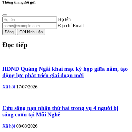
Thông tin người gửi
Họ tên
Địa chỉ Email
Đóng
Gửi bình luận
Đọc tiếp
HĐND Quảng Ngãi khai mạc kỳ họp giữa năm, tạo
động lực phát triển giai đoạn mới
Xã hội
17/07/2026
Cứu sống nạn nhân thứ hai trong vụ 4 người bị
sóng cuốn tại Mũi Nghê
Xã hội
08/08/2026