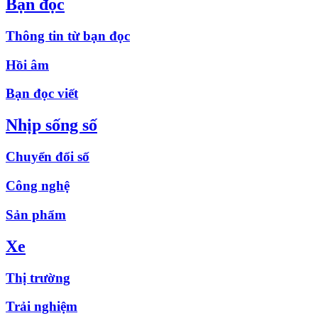
Bạn đọc
Thông tin từ bạn đọc
Hồi âm
Bạn đọc viết
Nhịp sống số
Chuyển đổi số
Công nghệ
Sản phẩm
Xe
Thị trường
Trải nghiệm