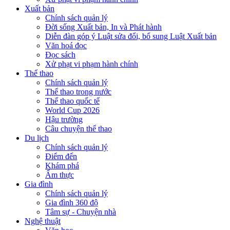
Xuất bản
Chính sách quản lý
Đời sống Xuất bản, In và Phát hành
Diễn đàn góp ý Luật sửa đổi, bổ sung Luật Xuất bản
Văn hoá đọc
Đọc sách
Xử phạt vi phạm hành chính
Thể thao
Chính sách quản lý
Thể thao trong nước
Thể thao quốc tế
World Cup 2026
Hậu trường
Câu chuyện thể thao
Du lịch
Chính sách quản lý
Điểm đến
Khám phá
Ẩm thực
Gia đình
Chính sách quản lý
Gia đình 360 độ
Tâm sự - Chuyện nhà
Nghệ thuật