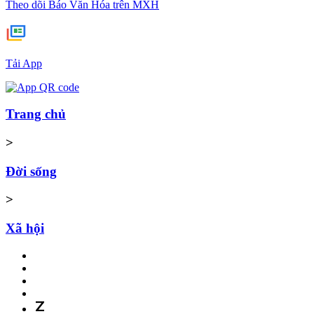
Theo dõi Báo Văn Hóa trên MXH
Tải App
Trang chủ
>
Đời sống
>
Xã hội