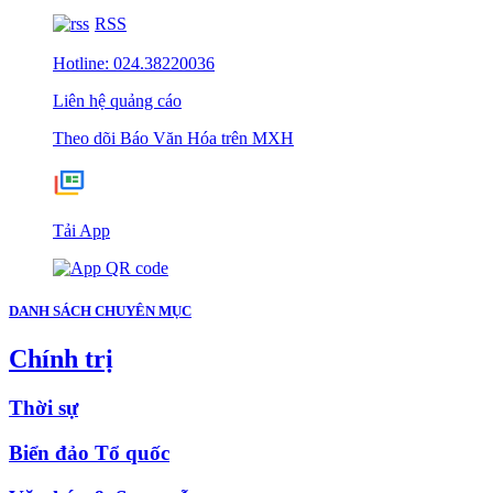
RSS
Hotline: 024.38220036
Liên hệ quảng cáo
Theo dõi Báo Văn Hóa trên MXH
Tải App
DANH SÁCH CHUYÊN MỤC
Chính trị
Thời sự
Biển đảo Tổ quốc