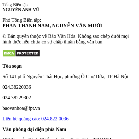
Tổng Biên tập:
NGUYỄN ANH VŨ
Phó Tổng Biên tập:
PHAN THANH NAM, NGUYỄN VĂN MƯỜI
© Bản quyền thuộc về Báo Văn Hóa. Không sao chép dưới mọi
hình thức nếu chưa có sự chấp thuận bằng văn bản.
Tòa soạn
Số 141 phố Nguyễn Thái Học, phường Ô Chợ Dừa, TP Hà Nội
024.38220036
024.38229302
baovanhoa@fpt.vn
Liên hệ quảng cáo: 024.822.0036
Văn phòng đại diện phía Nam