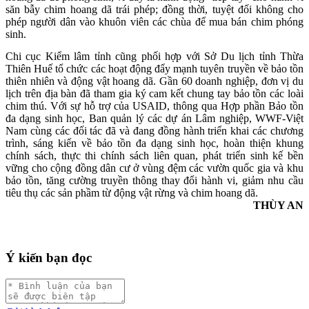
săn bẫy chim hoang dã trái phép; đồng thời, tuyệt đối không cho
phép người dân vào khuôn viên các chùa để mua bán chim phóng
sinh.
Chi cục Kiểm lâm tỉnh cũng phối hợp với Sở Du lịch tỉnh Thừa
Thiên Huế tổ chức các hoạt động đẩy mạnh tuyên truyền về bảo tồn
thiên nhiên và động vật hoang dã. Gần 60 doanh nghiệp, đơn vị du
lịch trên địa bàn đã tham gia ký cam kết chung tay bảo tồn các loài
chim thú. Với sự hỗ trợ của USAID, thông qua Hợp phần Bảo tồn
đa dạng sinh học, Ban quản lý các dự án Lâm nghiệp, WWF-Việt
Nam cùng các đối tác đã và đang đồng hành triển khai các chương
trình, sáng kiến về bảo tồn đa dạng sinh học, hoàn thiện khung
chính sách, thực thi chính sách liên quan, phát triển sinh kế bền
vững cho cộng đồng dân cư ở vùng đệm các vườn quốc gia và khu
bảo tồn, tăng cường truyền thông thay đổi hành vi, giảm nhu cầu
tiêu thụ các sản phầm từ động vật rừng và chim hoang dã.
THÙY AN
Ý kiến bạn đọc