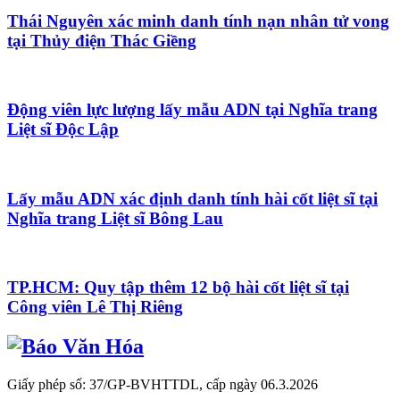
Thái Nguyên xác minh danh tính nạn nhân tử vong
tại Thủy điện Thác Giềng
Động viên lực lượng lấy mẫu ADN tại Nghĩa trang
Liệt sĩ Độc Lập
Lấy mẫu ADN xác định danh tính hài cốt liệt sĩ tại
Nghĩa trang Liệt sĩ Bông Lau
TP.HCM: Quy tập thêm 12 bộ hài cốt liệt sĩ tại
Công viên Lê Thị Riêng
Giấy phép số: 37/GP-BVHTTDL, cấp ngày 06.3.2026