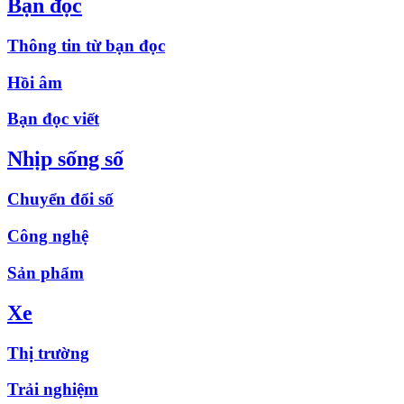
Bạn đọc
Thông tin từ bạn đọc
Hồi âm
Bạn đọc viết
Nhịp sống số
Chuyển đổi số
Công nghệ
Sản phẩm
Xe
Thị trường
Trải nghiệm