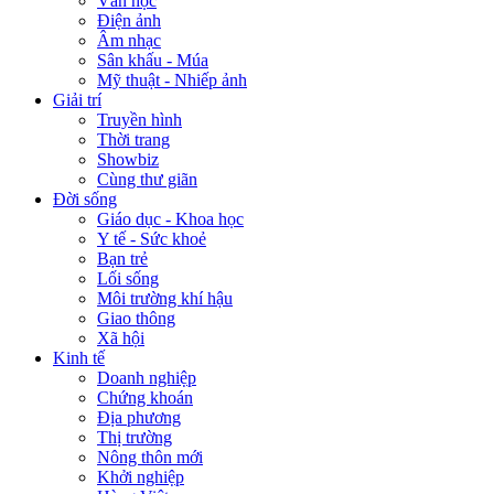
Văn học
Điện ảnh
Âm nhạc
Sân khấu - Múa
Mỹ thuật - Nhiếp ảnh
Giải trí
Truyền hình
Thời trang
Showbiz
Cùng thư giãn
Đời sống
Giáo dục - Khoa học
Y tế - Sức khoẻ
Bạn trẻ
Lối sống
Môi trường khí hậu
Giao thông
Xã hội
Kinh tế
Doanh nghiệp
Chứng khoán
Địa phương
Thị trường
Nông thôn mới
Khởi nghiệp