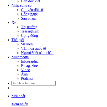
Bạn đọc viết
Nhịp sống số
Chuyển đổi số
Công nghệ
Sản phẩm
Xe
Thị trường
Trải nghiệm
Cộng đồng
Thế giới
Sự kiện
Văn hoá quốc tế
Người Việt năm châu
Multimedia
Infographic
Emagazine
Video
Ảnh
Podcast
Mới nhất
Xem nhiều