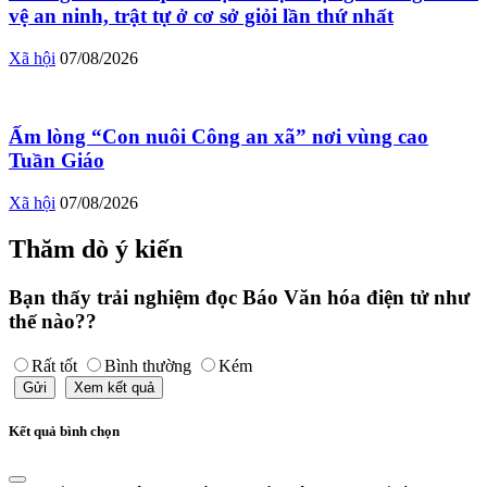
vệ an ninh, trật tự ở cơ sở giỏi lần thứ nhất
Xã hội
07/08/2026
Ấm lòng “Con nuôi Công an xã” nơi vùng cao
Tuần Giáo
Xã hội
07/08/2026
Thăm dò ý kiến
Bạn thấy trải nghiệm đọc Báo Văn hóa điện tử như
thế nào??
Rất tốt
Bình thường
Kém
Gửi
Xem kết quả
Kết quả bình chọn