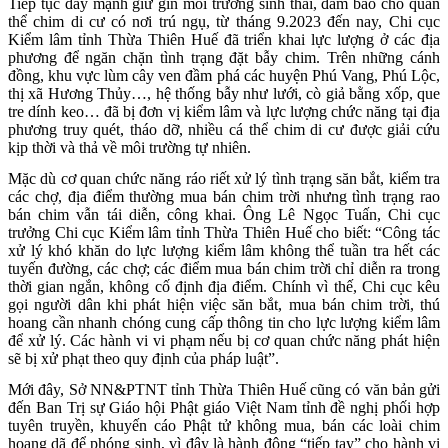
Tiếp tục đẩy mạnh giữ gìn môi trường sinh thái, đảm bảo cho quần
thể chim di cư có nơi trú ngụ, từ tháng 9.2023 đến nay, Chi cục
Kiểm lâm tỉnh Thừa Thiên Huế đã triển khai lực lượng ở các địa
phương để ngăn chặn tình trạng đặt bẫy chim. Trên những cánh
đồng, khu vực lùm cây ven đầm phá các huyện Phú Vang, Phú Lộc,
thị xã Hương Thủy…, hệ thống bẫy như lưới, cò giả bằng xốp, que
tre dính keo… đã bị đơn vị kiểm lâm và lực lượng chức năng tại địa
phương truy quét, tháo dỡ, nhiều cá thể chim di cư được giải cứu
kịp thời và thả về môi trường tự nhiên.
Mặc dù cơ quan chức năng ráo riết xử lý tình trạng săn bắt, kiểm tra
các chợ, địa điểm thường mua bán chim trời nhưng tình trạng rao
bán chim vẫn tái diễn, công khai. Ông Lê Ngọc Tuấn, Chi cục
trưởng Chi cục Kiểm lâm tỉnh Thừa Thiên Huế cho biết: “Công tác
xử lý khó khăn do lực lượng kiểm lâm không thể tuần tra hết các
tuyến đường, các chợ; các điểm mua bán chim trời chỉ diễn ra trong
thời gian ngắn, không cố định địa điểm. Chính vì thế, Chi cục kêu
gọi người dân khi phát hiện việc săn bắt, mua bán chim trời, thú
hoang cần nhanh chóng cung cấp thông tin cho lực lượng kiểm lâm
để xử lý. Các hành vi vi phạm nếu bị cơ quan chức năng phát hiện
sẽ bị xử phạt theo quy định của pháp luật”.
Mới đây, Sở NN&PTNT tỉnh Thừa Thiên Huế cũng có văn bản gửi
đến Ban Trị sự Giáo hội Phật giáo Việt Nam tỉnh đề nghị phối hợp
tuyên truyền, khuyến cáo Phật tử không mua, bán các loài chim
hoang dã để phóng sinh, vì đây là hành động “tiếp tay” cho hành vi