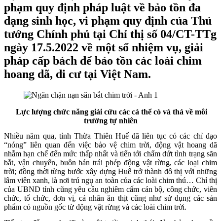
phạm quy định pháp luật về bảo tồn đa
dạng sinh học, vi phạm quy định của Thủ
tướng Chính phủ tại Chỉ thị số 04/CT-TTg
ngày 17.5.2022 về một số nhiệm vụ, giải
pháp cấp bách để bảo tồn các loài chim
hoang dã, di cư tại Việt Nam.
Lực lượng chức năng giải cứu các cá thể cò và thả về môi
trường tự nhiên
Nhiều năm qua, tỉnh Thừa Thiên Huế đã liên tục có các chỉ đạo
“nóng” liên quan đến việc bảo vệ chim trời, động vật hoang dã
nhằm hạn chế đến mức thấp nhất và tiến tới chấm dứt tình trạng săn
bắt, vận chuyển, buôn bán trái phép động vật rừng, các loại chim
trời; đồng thời từng bước xây dựng Huế trở thành đô thị với những
lâm viên xanh, là nơi trú ngụ an toàn của các loài chim thú… Chỉ thị
của UBND tỉnh cũng yêu cầu nghiêm cấm cán bộ, công chức, viên
chức, tổ chức, đơn vị, cá nhân ăn thịt cũng như sử dụng các sản
phẩm có nguồn gốc từ động vật rừng và các loài chim trời.