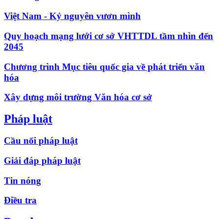
Việt Nam - Kỷ nguyên vươn mình
Quy hoạch mạng lưới cơ sở VHTTDL tầm nhìn đến
2045
Chương trình Mục tiêu quốc gia về phát triển văn
hóa
Xây dựng môi trường Văn hóa cơ sở
Pháp luật
Cầu nối pháp luật
Giải đáp pháp luật
Tin nóng
Điều tra