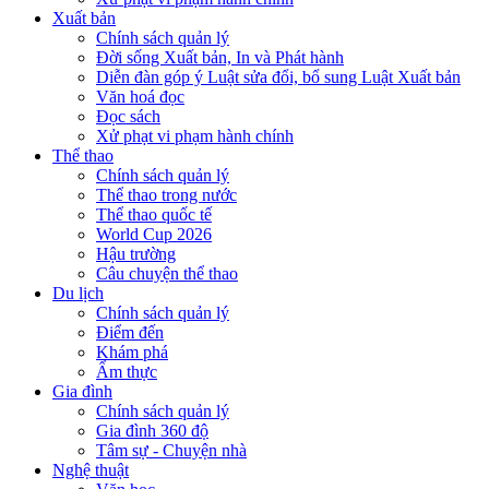
Xuất bản
Chính sách quản lý
Đời sống Xuất bản, In và Phát hành
Diễn đàn góp ý Luật sửa đổi, bổ sung Luật Xuất bản
Văn hoá đọc
Đọc sách
Xử phạt vi phạm hành chính
Thể thao
Chính sách quản lý
Thể thao trong nước
Thể thao quốc tế
World Cup 2026
Hậu trường
Câu chuyện thể thao
Du lịch
Chính sách quản lý
Điểm đến
Khám phá
Ẩm thực
Gia đình
Chính sách quản lý
Gia đình 360 độ
Tâm sự - Chuyện nhà
Nghệ thuật