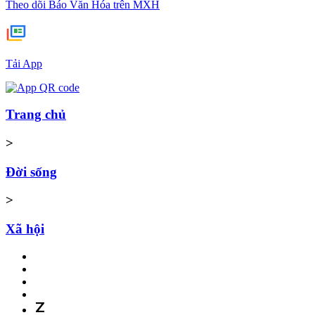
Theo dõi Báo Văn Hóa trên MXH
Tải App
Trang chủ
>
Đời sống
>
Xã hội