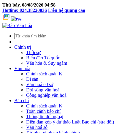
Thứ bảy, 08/08/2026 04:58
Hotline: 024.38220036
Liên hệ quảng cáo
Chính trị
Thời sự
Biển đảo Tổ quốc
Văn hóa & Suy ngẫm
Văn hóa
Chính sách quản lý
Di sản
Văn hoá cơ sở
Đời sống văn hoá
Công nghiệp văn hoá
Báo chí
Chính sách quản lý
Toàn cảnh báo chí
Thông tin đối ngoại
Diễn đàn góp ý dự thảo Luật Báo chí (sửa đổi)
Văn hoá số
Xử phạt vi phạm hành chính