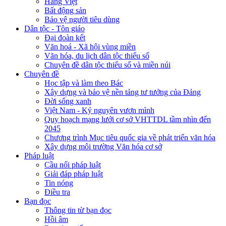
Hàng Việt
Bất động sản
Bảo vệ người tiêu dùng
Dân tộc - Tôn giáo
Đại đoàn kết
Văn hoá - Xã hội vùng miền
Văn hóa, du lịch dân tộc thiểu số
Chuyên đề dân tộc thiểu số và miền núi
Chuyên đề
Học tập và làm theo Bác
Xây dựng và bảo vệ nền tảng tư tưởng của Đảng
Đời sống xanh
Việt Nam - Kỷ nguyên vươn mình
Quy hoạch mạng lưới cơ sở VHTTDL tầm nhìn đến
2045
Chương trình Mục tiêu quốc gia về phát triển văn hóa
Xây dựng môi trường Văn hóa cơ sở
Pháp luật
Cầu nối pháp luật
Giải đáp pháp luật
Tin nóng
Điều tra
Bạn đọc
Thông tin từ bạn đọc
Hồi âm