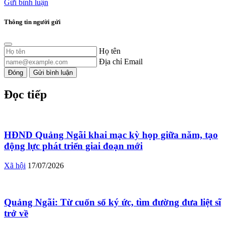
Gửi bình luận
Thông tin người gửi
Họ tên
Địa chỉ Email
Đóng
Gửi bình luận
Đọc tiếp
HĐND Quảng Ngãi khai mạc kỳ họp giữa năm, tạo
động lực phát triển giai đoạn mới
Xã hội
17/07/2026
Quảng Ngãi: Từ cuốn sổ ký ức, tìm đường đưa liệt sĩ
trở về