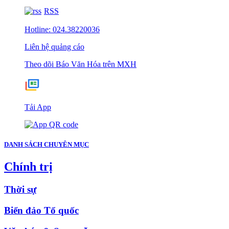
RSS
Hotline: 024.38220036
Liên hệ quảng cáo
Theo dõi Báo Văn Hóa trên MXH
Tải App
DANH SÁCH CHUYÊN MỤC
Chính trị
Thời sự
Biển đảo Tổ quốc