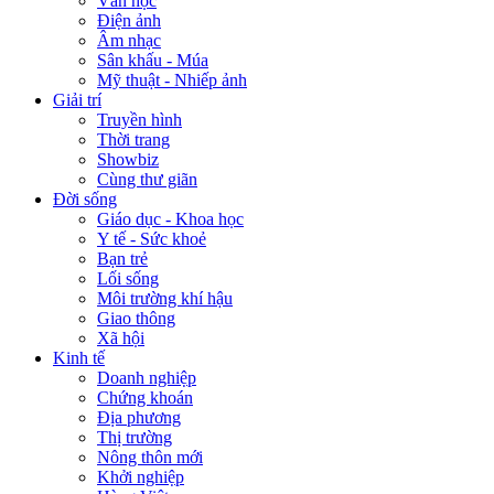
Văn học
Điện ảnh
Âm nhạc
Sân khấu - Múa
Mỹ thuật - Nhiếp ảnh
Giải trí
Truyền hình
Thời trang
Showbiz
Cùng thư giãn
Đời sống
Giáo dục - Khoa học
Y tế - Sức khoẻ
Bạn trẻ
Lối sống
Môi trường khí hậu
Giao thông
Xã hội
Kinh tế
Doanh nghiệp
Chứng khoán
Địa phương
Thị trường
Nông thôn mới
Khởi nghiệp