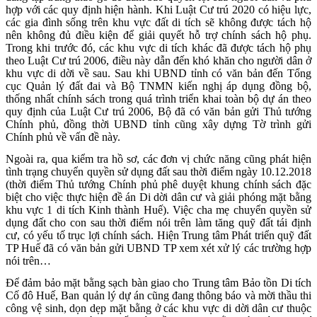
hợp với các quy định hiện hành. Khi Luật Cư trú 2020 có hiệu lực,
các gia đình sống trên khu vực đất di tích sẽ không được tách hộ
nên không đủ điều kiện để giải quyết hỗ trợ chính sách hộ phụ.
Trong khi trước đó, các khu vực di tích khác đã được tách hộ phụ
theo Luật Cư trú 2006, điều này dẫn đến khó khăn cho người dân ở
khu vực di dời về sau. Sau khi UBND tỉnh có văn bản đến Tổng
cục Quản lý đất đai và Bộ TNMN kiến nghị áp dụng đồng bộ,
thống nhất chính sách trong quá trình triển khai toàn bộ dự án theo
quy định của Luật Cư trú 2006, Bộ đã có văn bản gửi Thủ tướng
Chính phủ, đồng thời UBND tỉnh cũng xây dựng Tờ trình gửi
Chính phủ về vấn đề này.
Ngoài ra, qua kiểm tra hồ sơ, các đơn vị chức năng cũng phát hiện
tình trạng chuyển quyền sử dụng đất sau thời điểm ngày 10.12.2018
(thời điểm Thủ tướng Chính phủ phê duyệt khung chính sách đặc
biệt cho việc thực hiện đề án Di dời dân cư và giải phóng mặt bằng
khu vực 1 di tích Kinh thành Huế). Việc cha mẹ chuyển quyền sử
dụng đất cho con sau thời điểm nói trên làm tăng quỹ đất tái định
cư, có yếu tố trục lợi chính sách. Hiện Trung tâm Phát triển quỹ đất
TP Huế đã có văn bản gửi UBND TP xem xét xử lý các trường hợp
nói trên…
Để đảm bảo mặt bằng sạch bàn giao cho Trung tâm Bảo tồn Di tích
Cố đô Huế, Ban quản lý dự án cũng đang thông báo và mời thầu thi
công vệ sinh, dọn dẹp mặt bằng ở các khu vực di dời dân cư thuộc