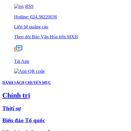
RSS
Hotline: 024.38220036
Liên hệ quảng cáo
Theo dõi Báo Văn Hóa trên MXH
Tải App
DANH SÁCH CHUYÊN MỤC
Chính trị
Thời sự
Biển đảo Tổ quốc