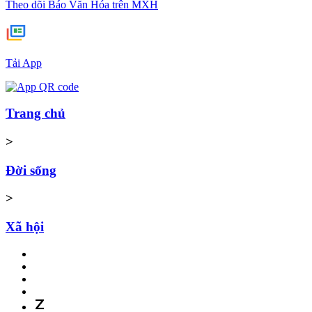
Theo dõi Báo Văn Hóa trên MXH
Tải App
Trang chủ
>
Đời sống
>
Xã hội