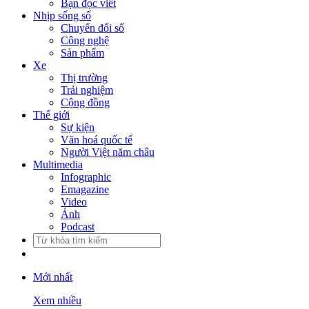
Bạn đọc viết
Nhịp sống số
Chuyển đổi số
Công nghệ
Sản phẩm
Xe
Thị trường
Trải nghiệm
Cộng đồng
Thế giới
Sự kiện
Văn hoá quốc tế
Người Việt năm châu
Multimedia
Infographic
Emagazine
Video
Ảnh
Podcast
Mới nhất
Xem nhiều