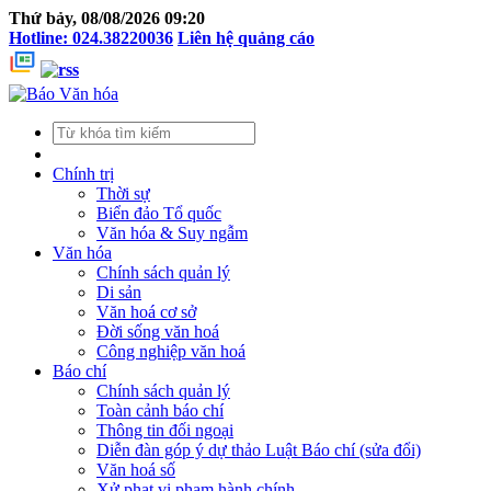
Thứ bảy, 08/08/2026 09:20
Hotline: 024.38220036
Liên hệ quảng cáo
Chính trị
Thời sự
Biển đảo Tổ quốc
Văn hóa & Suy ngẫm
Văn hóa
Chính sách quản lý
Di sản
Văn hoá cơ sở
Đời sống văn hoá
Công nghiệp văn hoá
Báo chí
Chính sách quản lý
Toàn cảnh báo chí
Thông tin đối ngoại
Diễn đàn góp ý dự thảo Luật Báo chí (sửa đổi)
Văn hoá số
Xử phạt vi phạm hành chính