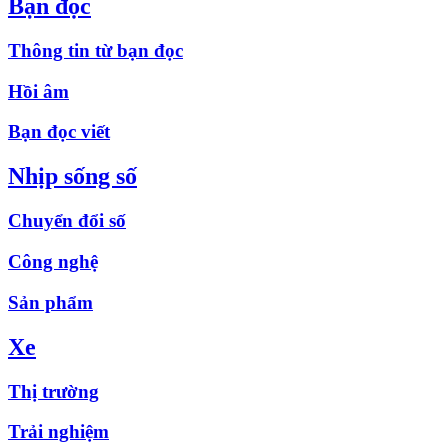
Bạn đọc
Thông tin từ bạn đọc
Hồi âm
Bạn đọc viết
Nhịp sống số
Chuyển đổi số
Công nghệ
Sản phẩm
Xe
Thị trường
Trải nghiệm