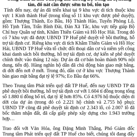
tàn, đổ nát cần được sớm tu bổ, tôn tạo
Tính đến nay, dự án đã triển khai tại 9 khu vực di tích thuộc khu
vực 1 Kinh thành Huế (trong tổng số 11 khu vực được phê duyệt),
gồm: Thượng Thành, Eo Bầu, Hộ Thành Hào, Tuyến Phòng Lộ,
Hồ Tịnh Tâm, Trấn Bình Đài, Đàn Xã Tắc, khu vực tiếp giáp Bộ
Chỉ huy Quân sự tỉnh, Khâm Thiên Giám và Hồ Học Hải. Trong đó
có 7 khu vực đã được UBND TP Huế phê duyệt về bồi thường, hỗ
trợ tái định cư. Riêng khu vực di tích Khâm Thiên Giám và Hồ Học
Hải, UBND TP Huế vừa tổ chức đối thoại dân cư và niêm yết công
khai danh sách bồi thường, hỗ trợ tái định cư, dự kiến sẽ phê duyệt
chính thức vào tháng 12 này. Dự án đã cơ bản hoàn thành 90% nội
dung, tiến độ. Hàng nghìn hộ dân đã chủ động bàn giao mặt bằng,
di dời đến nơi ở mới. Trong đó, dân cư ở khu vực Thượng Thành
bàn giao mặt bằng đạt tỷ lệ 97%; Eo Bầu đạt 66%.
Theo Trung tâm Phát triển quỹ đất TP Huế, đến nay UBND TP đã
phê duyệt bồi thường, hỗ trợ tái định cư với 1.604 tỉ đồng trong tổng
số 1.880 tỉ đồng bố trí, đạt tỷ lệ hơn 85%. Có 4.976 hộ thuộc diện di
dời của dự án (trong đó có 2.221 hộ chính và 2.755 hộ phụ);
UBND TP cũng đã phê duyệt tái định cư 2.343 lô, có 2.007 lô đã
bốc thăm nhận đất, đã cấp giấy phép xây dựng cho 1.943 trường
hợp…
Trao đổi với Văn Hóa, ông Đặng Minh Thắng, Phó Giám đốc
Trung tâm Phát triển quỹ đất TP Huế cho biết, chúng tôi đang đẩy