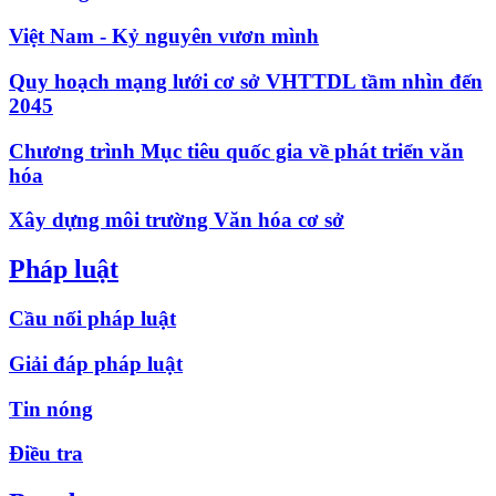
Việt Nam - Kỷ nguyên vươn mình
Quy hoạch mạng lưới cơ sở VHTTDL tầm nhìn đến
2045
Chương trình Mục tiêu quốc gia về phát triển văn
hóa
Xây dựng môi trường Văn hóa cơ sở
Pháp luật
Cầu nối pháp luật
Giải đáp pháp luật
Tin nóng
Điều tra