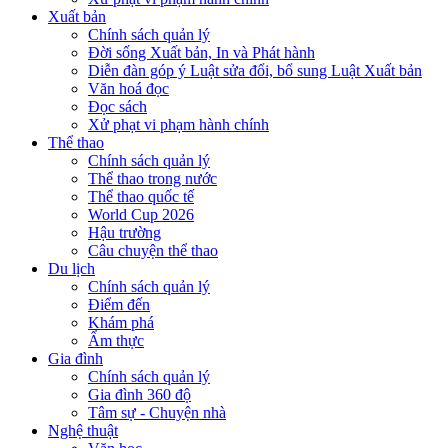
Xuất bản
Chính sách quản lý
Đời sống Xuất bản, In và Phát hành
Diễn đàn góp ý Luật sửa đổi, bổ sung Luật Xuất bản
Văn hoá đọc
Đọc sách
Xử phạt vi phạm hành chính
Thể thao
Chính sách quản lý
Thể thao trong nước
Thể thao quốc tế
World Cup 2026
Hậu trường
Câu chuyện thể thao
Du lịch
Chính sách quản lý
Điểm đến
Khám phá
Ẩm thực
Gia đình
Chính sách quản lý
Gia đình 360 độ
Tâm sự - Chuyện nhà
Nghệ thuật