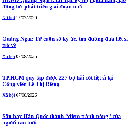
HĐND Quảng Ngãi khai mạc kỳ họp giữa năm, tạo
động lực phát triển giai đoạn mới
Xã hội
17/07/2026
Quảng Ngãi: Từ cuốn sổ ký ức, tìm đường đưa liệt sĩ
trở về
Xã hội
07/08/2026
TP.HCM quy tập được 227 bộ hài cốt liệt sĩ tại
Công viên Lê Thị Riêng
Xã hội
07/08/2026
Sân bay Hàn Quốc thành “điểm tránh nóng” của
người cao tuổi