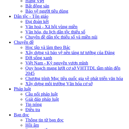
Hàng Việt
Bất động sản
Bảo vệ người tiêu dùng
Dân tộc - Tôn giáo
Đại đoàn kết
Văn hoá - Xã hội vùng miền
Văn hóa, du lịch dân tộc thiểu số
Chuyên đề dân tộc thiểu số và miền núi
Chuyên đề
Học tập và làm theo Bác
Xây dựng và bảo vệ nền tảng tư tưởng của Đảng
Đời sống xanh
Việt Nam - Kỷ nguyên vươn mình
Quy hoạch mạng lưới cơ sở VHTTDL tầm nhìn đến
2045
Chương trình Mục tiêu quốc gia về phát triển văn hóa
Xây dựng môi trường Văn hóa cơ sở
Pháp luật
Cầu nối pháp luật
Giải đáp pháp luật
Tin nóng
Điều tra
Bạn đọc
Thông tin từ bạn đọc
Hồi âm