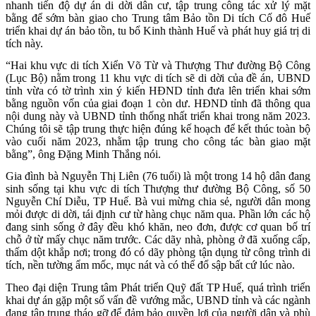
nhanh tiến độ dự án di dời dân cư, tập trung công tác xử lý mặt
bằng để sớm bàn giao cho Trung tâm Bảo tồn Di tích Cố đô Huế
triển khai dự án bảo tồn, tu bổ Kinh thành Huế và phát huy giá trị di
tích này.
“Hai khu vực di tích Xiển Võ Từ và Thượng Thư đường Bộ Công
(Lục Bộ) nằm trong 11 khu vực di tích sẽ di dời của đề án, UBND
tỉnh vừa có tờ trình xin ý kiến HĐND tỉnh đưa lên triển khai sớm
bằng nguồn vốn của giai đoạn 1 còn dư. HĐND tỉnh đã thông qua
nội dung này và UBND tỉnh thống nhất triển khai trong năm 2023.
Chúng tôi sẽ tập trung thực hiện đúng kế hoạch để kết thúc toàn bộ
vào cuối năm 2023, nhằm tập trung cho công tác bàn giao mặt
bằng”, ông Đặng Minh Thắng nói.
Gia đình bà Nguyễn Thị Liên (76 tuổi) là một trong 14 hộ dân đang
sinh sống tại khu vực di tích Thượng thư đường Bộ Công, số 50
Nguyễn Chí Diễu, TP Huế. Bà vui mừng chia sẻ, người dân mong
mỏi được di dời, tái định cư từ hàng chục năm qua. Phần lớn các hộ
đang sinh sống ở đây đều khó khăn, neo đơn, được cơ quan bố trí
chỗ ở từ mấy chục năm trước. Các dãy nhà, phòng ở đã xuống cấp,
thấm dột khắp nơi; trong đó có dãy phòng tận dụng từ công trình di
tích, nền tường ẩm mốc, mục nát và có thể đổ sập bất cứ lúc nào.
Theo đại diện Trung tâm Phát triển Quỹ đất TP Huế, quá trình triển
khai dự án gặp một số vấn đề vướng mắc, UBND tỉnh và các ngành
đang tập trung tháo gỡ để đảm bảo quyền lợi của người dân và phù