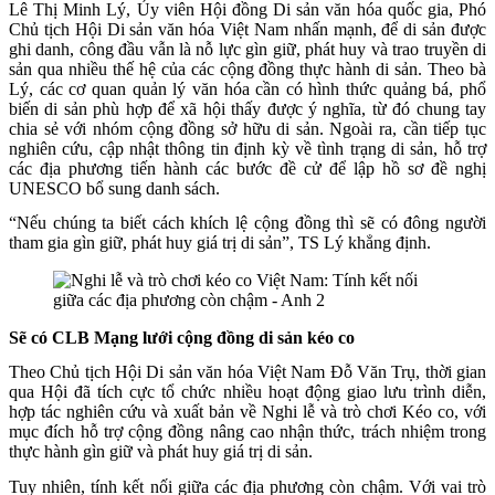
Lê Thị Minh Lý, Ủy viên Hội đồng Di sản văn hóa quốc gia, Phó
Chủ tịch Hội Di sản văn hóa Việt Nam nhấn mạnh, để di sản được
ghi danh, công đầu vẫn là nỗ lực gìn giữ, phát huy và trao truyền di
sản qua nhiều thế hệ của các cộng đồng thực hành di sản. Theo bà
Lý, các cơ quan quản lý văn hóa cần có hình thức quảng bá, phổ
biến di sản phù hợp để xã hội thấy được ý nghĩa, từ đó chung tay
chia sẻ với nhóm cộng đồng sở hữu di sản. Ngoài ra, cần tiếp tục
nghiên cứu, cập nhật thông tin định kỳ về tình trạng di sản, hỗ trợ
các địa phương tiến hành các bước đề cử để lập hồ sơ đề nghị
UNESCO bổ sung danh sách.
“Nếu chúng ta biết cách khích lệ cộng đồng thì sẽ có đông người
tham gia gìn giữ, phát huy giá trị di sản”, TS Lý khẳng định.
Sẽ có CLB Mạng lưới cộng đồng di sản kéo co
Theo Chủ tịch Hội Di sản văn hóa Việt Nam Đỗ Văn Trụ, thời gian
qua Hội đã tích cực tổ chức nhiều hoạt động giao lưu trình diễn,
hợp tác nghiên cứu và xuất bản về Nghi lễ và trò chơi Kéo co, với
mục đích hỗ trợ cộng đồng nâng cao nhận thức, trách nhiệm trong
thực hành gìn giữ và phát huy giá trị di sản.
Tuy nhiên, tính kết nối giữa các địa phương còn chậm. Với vai trò