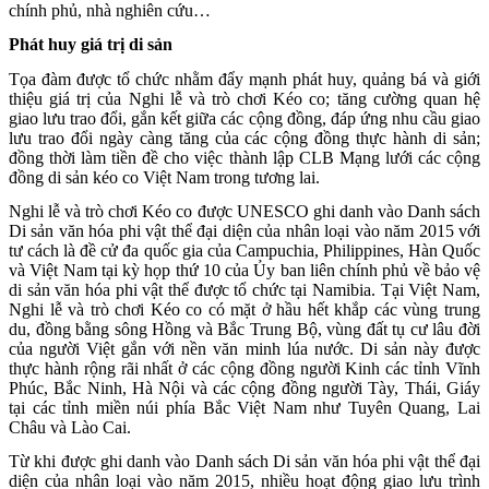
chính phủ, nhà nghiên cứu…
Phát huy giá trị di sản
Tọa đàm được tổ chức nhằm đẩy mạnh phát huy, quảng bá và giới
thiệu giá trị của Nghi lễ và trò chơi Kéo co; tăng cường quan hệ
giao lưu trao đổi, gắn kết giữa các cộng đồng, đáp ứng nhu cầu giao
lưu trao đổi ngày càng tăng của các cộng đồng thực hành di sản;
đồng thời làm tiền đề cho việc thành lập CLB Mạng lưới các cộng
đồng di sản kéo co Việt Nam trong tương lai.
Nghi lễ và trò chơi Kéo co được UNESCO ghi danh vào Danh sách
Di sản văn hóa phi vật thể đại diện của nhân loại vào năm 2015 với
tư cách là đề cử đa quốc gia của Campuchia, Philippines, Hàn Quốc
và Việt Nam tại kỳ họp thứ 10 của Ủy ban liên chính phủ về bảo vệ
di sản văn hóa phi vật thể được tổ chức tại Namibia. Tại Việt Nam,
Nghi lễ và trò chơi Kéo co có mặt ở hầu hết khắp các vùng trung
du, đồng bằng sông Hồng và Bắc Trung Bộ, vùng đất tụ cư lâu đời
của người Việt gắn với nền văn minh lúa nước. Di sản này được
thực hành rộng rãi nhất ở các cộng đồng người Kinh các tỉnh Vĩnh
Phúc, Bắc Ninh, Hà Nội và các cộng đồng người Tày, Thái, Giáy
tại các tỉnh miền núi phía Bắc Việt Nam như Tuyên Quang, Lai
Châu và Lào Cai.
Từ khi được ghi danh vào Danh sách Di sản văn hóa phi vật thể đại
diện của nhân loại vào năm 2015, nhiều hoạt động giao lưu trình