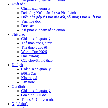
Xuất bản
Chính sách quản lý
Đời sống Xuất bản, In và Phát hành
Diễn đàn góp ý Luật sửa đổi, bổ sung Luật Xuất bản
Văn hoá đọc
Đọc sách
Xử phạt vi phạm hành chính
Thể thao
Chính sách quản lý
Thể thao trong nước
Thể thao quốc tế
World Cup 2026
Hậu trường
Câu chuyện thể thao
Du lịch
Chính sách quản lý
Điểm đến
Khám phá
Ẩm thực
Gia đình
Chính sách quản lý
Gia đình 360 độ
Tâm sự - Chuyện nhà
Nghệ thuật