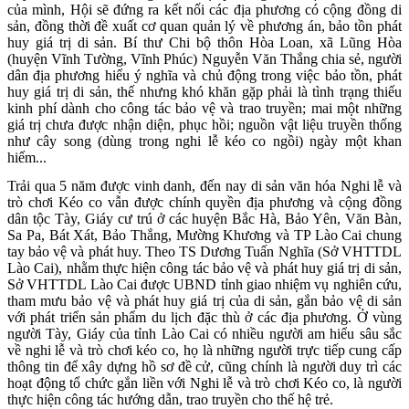
của mình, Hội sẽ đứng ra kết nối các địa phương có cộng đồng di
sản, đồng thời đề xuất cơ quan quản lý về phương án, bảo tồn phát
huy giá trị di sản. Bí thư Chi bộ thôn Hòa Loan, xã Lũng Hòa
(huyện Vĩnh Tường, Vĩnh Phúc) Nguyễn Văn Thắng chia sẻ, người
dân địa phương hiểu ý nghĩa và chủ động trong việc bảo tồn, phát
huy giá trị di sản, thế nhưng khó khăn gặp phải là tình trạng thiếu
kinh phí dành cho công tác bảo vệ và trao truyền; mai một những
giá trị chưa được nhận diện, phục hồi; nguồn vật liệu truyền thống
như cây song (dùng trong nghi lễ kéo co ngồi) ngày một khan
hiếm...
Trải qua 5 năm được vinh danh, đến nay di sản văn hóa Nghi lễ và
trò chơi Kéo co vẫn được chính quyền địa phương và cộng đồng
dân tộc Tày, Giáy cư trú ở các huyện Bắc Hà, Bảo Yên, Văn Bàn,
Sa Pa, Bát Xát, Bảo Thắng, Mường Khương và TP Lào Cai chung
tay bảo vệ và phát huy. Theo TS Dương Tuấn Nghĩa (Sở VHTTDL
Lào Cai), nhằm thực hiện công tác bảo vệ và phát huy giá trị di sản,
Sở VHTTDL Lào Cai được UBND tỉnh giao nhiệm vụ nghiên cứu,
tham mưu bảo vệ và phát huy giá trị của di sản, gắn bảo vệ di sản
với phát triển sản phẩm du lịch đặc thù ở các địa phương. Ở vùng
người Tày, Giáy của tỉnh Lào Cai có nhiều người am hiểu sâu sắc
về nghi lễ và trò chơi kéo co, họ là những người trực tiếp cung cấp
thông tin để xây dựng hồ sơ đề cử, cũng chính là người duy trì các
hoạt động tổ chức gắn liền với Nghi lễ và trò chơi Kéo co, là người
thực hiện công tác hướng dẫn, trao truyền cho thế hệ trẻ.