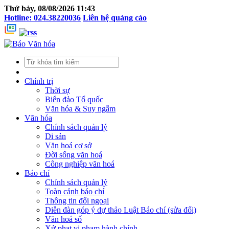
Thứ bảy, 08/08/2026 11:43
Hotline: 024.38220036
Liên hệ quảng cáo
Chính trị
Thời sự
Biển đảo Tổ quốc
Văn hóa & Suy ngẫm
Văn hóa
Chính sách quản lý
Di sản
Văn hoá cơ sở
Đời sống văn hoá
Công nghiệp văn hoá
Báo chí
Chính sách quản lý
Toàn cảnh báo chí
Thông tin đối ngoại
Diễn đàn góp ý dự thảo Luật Báo chí (sửa đổi)
Văn hoá số
Xử phạt vi phạm hành chính