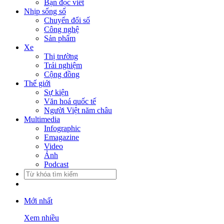
Bạn đọc viết
Nhịp sống số
Chuyển đổi số
Công nghệ
Sản phẩm
Xe
Thị trường
Trải nghiệm
Cộng đồng
Thế giới
Sự kiện
Văn hoá quốc tế
Người Việt năm châu
Multimedia
Infographic
Emagazine
Video
Ảnh
Podcast
Mới nhất
Xem nhiều