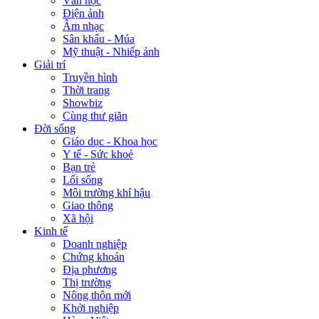
Văn học
Điện ảnh
Âm nhạc
Sân khấu - Múa
Mỹ thuật - Nhiếp ảnh
Giải trí
Truyền hình
Thời trang
Showbiz
Cùng thư giãn
Đời sống
Giáo dục - Khoa học
Y tế - Sức khoẻ
Bạn trẻ
Lối sống
Môi trường khí hậu
Giao thông
Xã hội
Kinh tế
Doanh nghiệp
Chứng khoán
Địa phương
Thị trường
Nông thôn mới
Khởi nghiệp