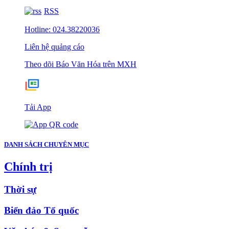
RSS
Hotline: 024.38220036
Liên hệ quảng cáo
Theo dõi Báo Văn Hóa trên MXH
Tải App
DANH SÁCH CHUYÊN MỤC
Chính trị
Thời sự
Biển đảo Tổ quốc