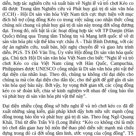
diễn, hợp tác nghiên cứu và xuất bản về Nghi lễ và trò chơi Kéo co
đã được Trung tâm Nghiên cứu và Phát huy giá trị di sản văn hóa
(CCH) - Hội Di sản văn hóa Việt Nam tích cực thực hiện với mục
đích hỗ trợ cộng đồng Kéo co trong việc nâng cao nhận thức công
chúng nói chung và phát huy giá trị di sản này trong đời sống đương
đại. Trong đó, nổi bật là các hoạt động hợp tác với TP Danjin (Hàn
Quốc) thông qua Trung tâm Thông tin và Mạng lưới quốc tế về di
sản văn hóa phi vật thể khu vực châu Á - Thái Bình Dương, với các
dự án nghiên cứu, xuất bản, hội nghị chuyên đề và giao lưu trình
diễn. PGS. TS Đỗ Văn Trụ, Ủy viên Hội đồng Di sản văn hóa quốc
gia, Chủ tịch Hội Di sản văn hóa Việt Nam cho biết: “Nghi lễ và trò
chơi Kéo co của Việt Nam cùng với Hàn Quốc, Campuchia,
Philippines được UNESCO công nhận là Di sản văn hóa phi vật thể
đại diện của nhân loại. Theo đó, chúng ta không chỉ đại diện cho
chúng ta mà còn đại diện cho dân tộc, cho thế giới để giữ gìn di sản
văn hóa quý báu này. Bởi vậy, hy vọng thời gian tới, các cộng đồng
kéo co sẽ đoàn kết, chia sẻ kinh nghiệm với nhau để cùng bảo tồn
và phát huy di sản văn hóa phi vật thể này”.
Đại diện nhiều cộng đồng sở hữu nghi lễ và trò chơi kéo co đã đề
xuất những sáng kiến, giải pháp khơi dậy hơn nữa sức mạnh cộng
đồng trong bảo tồn và phát huy giá trị di sản. Theo ông Ngô Quang
Khải, Thủ từ đền Trấn Vũ (Long Biên): “Kéo co không chỉ là một
trò chơi dân gian hay bộ môn thể thao phô diễn sức mạnh mà chứa
đựng trong đó cả đời sống tâm linh, ước vọng của cộng đồng”. TS