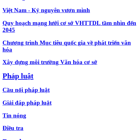
Việt Nam - Kỷ nguyên vươn mình
Quy hoạch mạng lưới cơ sở VHTTDL tầm nhìn đến
2045
Chương trình Mục tiêu quốc gia về phát triển văn
hóa
Xây dựng môi trường Văn hóa cơ sở
Pháp luật
Cầu nối pháp luật
Giải đáp pháp luật
Tin nóng
Điều tra