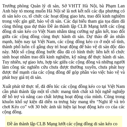
Trưởng phòng Quản lý di sản, Sở VHTT Hà Nội, bà Phạm Lan
Anh bày tỏ mong muốn Hà Nội sẽ là nơi kết nối các địa phương có
di sản kéo co, tổ chức các hoạt động giao lưu, trao đổi kinh nghiệm
trong việc gìn giữ, bảo vệ di sản. Các đại biểu tham gia tọa đàm đã
cùng thông qua dự thảo Đề án thành lập CLB Mạng lưới các cộng
đồng di sản kéo co Việt Nam nhằm tăng cường sự gắn kết, trao đổi
giữa các cộng đồng cùng thực hành di sản. Dự thảo đề án nhấn
mạnh, hiện nay tại Việt Nam, các cộng đồng kéo co ở một số tỉnh,
thành phố luôn cố gắng duy trì hoạt động để bảo vệ di sản độc đáo
này. Một số cộng đồng bước đầu đã có hình thức liên kết tổ chức
sinh hoạt nhằm trao đổi kinh nghiệm, kỹ năng để thực hành di sản.
Tuy nhiên, sự giao lưu, hợp tác giữa các cộng đồng và những người
làm công tác nghiên cứu chưa được thường xuyên, chưa phát huy
được thế mạnh của các cộng đồng để góp phần vào việc bảo vệ và
phát huy giá trị di sản.
Xuất phát từ thực tế, đã đến lúc các cộng đồng kéo co tại Việt Nam
cần phải thành lập một tổ chức mang tính chất xã hội nghề nghiệp
để hỗ trợ và nâng cao chất lượng hoạt động của mình. Cũng trong
khuôn khổ sự kiện đã diễn ra trưng bày mang tên “Nghi lễ và trò
chơi Kéo co” với 30 bức ảnh tái hiện lại hoạt động kéo co của các
cộng đồng.
Đề án thành lập CLB Mạng lưới các cộng đồng di sản kéo co