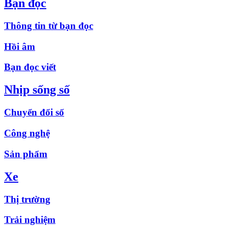
Bạn đọc
Thông tin từ bạn đọc
Hồi âm
Bạn đọc viết
Nhịp sống số
Chuyển đổi số
Công nghệ
Sản phẩm
Xe
Thị trường
Trải nghiệm