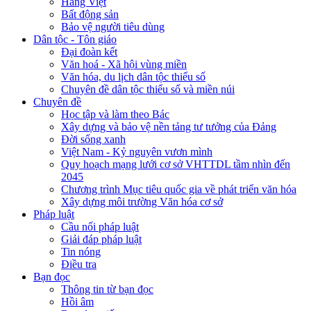
Hàng Việt
Bất động sản
Bảo vệ người tiêu dùng
Dân tộc - Tôn giáo
Đại đoàn kết
Văn hoá - Xã hội vùng miền
Văn hóa, du lịch dân tộc thiểu số
Chuyên đề dân tộc thiểu số và miền núi
Chuyên đề
Học tập và làm theo Bác
Xây dựng và bảo vệ nền tảng tư tưởng của Đảng
Đời sống xanh
Việt Nam - Kỷ nguyên vươn mình
Quy hoạch mạng lưới cơ sở VHTTDL tầm nhìn đến
2045
Chương trình Mục tiêu quốc gia về phát triển văn hóa
Xây dựng môi trường Văn hóa cơ sở
Pháp luật
Cầu nối pháp luật
Giải đáp pháp luật
Tin nóng
Điều tra
Bạn đọc
Thông tin từ bạn đọc
Hồi âm