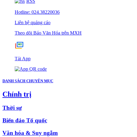
RSS
Hotline: 024.38220036
Liên hệ quảng cáo
Theo dõi Báo Văn Hóa trên MXH
Tải App
DANH SÁCH CHUYÊN MỤC
Chính trị
Thời sự
Biển đảo Tổ quốc
Văn hóa & Suy ngẫm