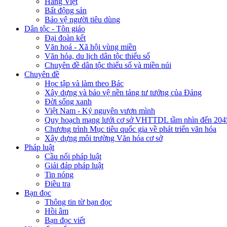
Hàng Việt
Bất động sản
Bảo vệ người tiêu dùng
Dân tộc - Tôn giáo
Đại đoàn kết
Văn hoá - Xã hội vùng miền
Văn hóa, du lịch dân tộc thiểu số
Chuyên đề dân tộc thiểu số và miền núi
Chuyên đề
Học tập và làm theo Bác
Xây dựng và bảo vệ nền tảng tư tưởng của Đảng
Đời sống xanh
Việt Nam - Kỷ nguyên vươn mình
Quy hoạch mạng lưới cơ sở VHTTDL tầm nhìn đến 204
Chương trình Mục tiêu quốc gia về phát triển văn hóa
Xây dựng môi trường Văn hóa cơ sở
Pháp luật
Cầu nối pháp luật
Giải đáp pháp luật
Tin nóng
Điều tra
Bạn đọc
Thông tin từ bạn đọc
Hồi âm
Bạn đọc viết