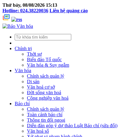
Thứ bảy, 08/08/2026 15:13
Hotline: 024.38220036
Liên hệ quảng cáo
Chính trị
Thời sự
Biển đảo Tổ quốc
Văn hóa & Suy ngẫm
Văn hóa
Chính sách quản lý
Di sản
Văn hoá cơ sở
Đời sống văn hoá
Công nghiệp văn hoá
Báo chí
Chính sách quản lý
Toàn cảnh báo chí
Thông tin đối ngoại
Diễn đàn góp ý dự thảo Luật Báo chí (sửa đổi)
Văn hoá số
Xử phạt vi phạm hành chính