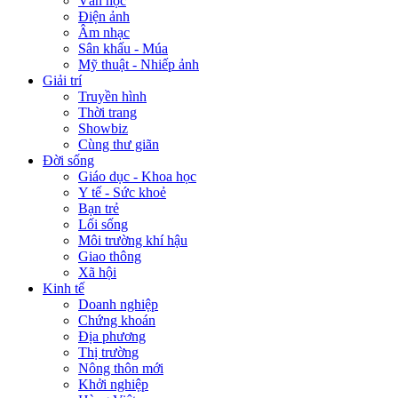
Văn học
Điện ảnh
Âm nhạc
Sân khấu - Múa
Mỹ thuật - Nhiếp ảnh
Giải trí
Truyền hình
Thời trang
Showbiz
Cùng thư giãn
Đời sống
Giáo dục - Khoa học
Y tế - Sức khoẻ
Bạn trẻ
Lối sống
Môi trường khí hậu
Giao thông
Xã hội
Kinh tế
Doanh nghiệp
Chứng khoán
Địa phương
Thị trường
Nông thôn mới
Khởi nghiệp