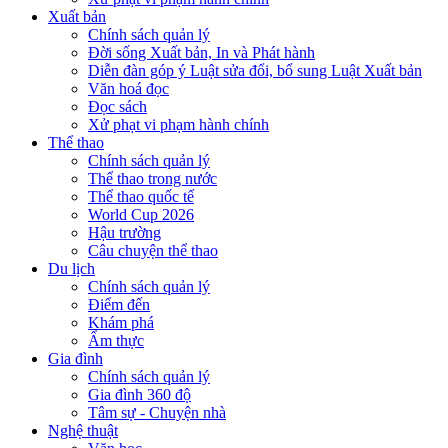
Xuất bản
Chính sách quản lý
Đời sống Xuất bản, In và Phát hành
Diễn đàn góp ý Luật sửa đổi, bổ sung Luật Xuất bản
Văn hoá đọc
Đọc sách
Xử phạt vi phạm hành chính
Thể thao
Chính sách quản lý
Thể thao trong nước
Thể thao quốc tế
World Cup 2026
Hậu trường
Câu chuyện thể thao
Du lịch
Chính sách quản lý
Điểm đến
Khám phá
Ẩm thực
Gia đình
Chính sách quản lý
Gia đình 360 độ
Tâm sự - Chuyện nhà
Nghệ thuật