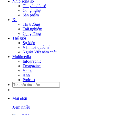
Nhịp sống số
Chuyển đổi số
Công nghệ
Sản phẩm
Xe
Thị trường
Trải nghiệm
Cộng đồng
Thế giới
Sự kiện
Văn hoá quốc tế
Người Việt năm châu
Multimedia
Infographic
Emagazine
Video
Ảnh
Podcast
Mới nhất
Xem nhiều