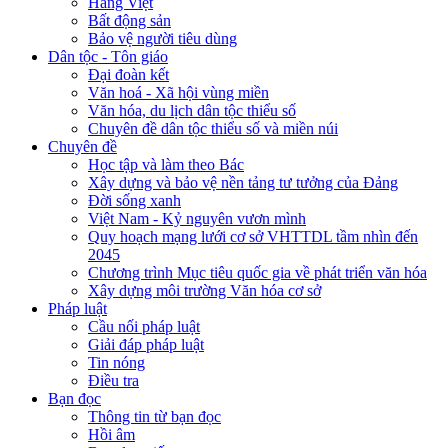
Hàng Việt
Bất động sản
Bảo vệ người tiêu dùng
Dân tộc - Tôn giáo
Đại đoàn kết
Văn hoá - Xã hội vùng miền
Văn hóa, du lịch dân tộc thiểu số
Chuyên đề dân tộc thiểu số và miền núi
Chuyên đề
Học tập và làm theo Bác
Xây dựng và bảo vệ nền tảng tư tưởng của Đảng
Đời sống xanh
Việt Nam - Kỷ nguyên vươn mình
Quy hoạch mạng lưới cơ sở VHTTDL tầm nhìn đến
2045
Chương trình Mục tiêu quốc gia về phát triển văn hóa
Xây dựng môi trường Văn hóa cơ sở
Pháp luật
Cầu nối pháp luật
Giải đáp pháp luật
Tin nóng
Điều tra
Bạn đọc
Thông tin từ bạn đọc
Hồi âm