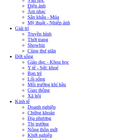
Văn học
Điện ảnh
Âm nhạc
Sân khấu - Múa
Mỹ thuật - Nhiếp ảnh
Giải trí
Truyền hình
Thời trang
Showbiz
Cùng thư giãn
Đời sống
Giáo dục - Khoa học
Y tế - Sức khoẻ
Bạn trẻ
Lối sống
Môi trường khí hậu
Giao thông
Xã hội
Kinh tế
Doanh nghiệp
Chứng khoán
Địa phương
Thị trường
Nông thôn mới
Khởi nghiệp