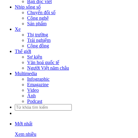
Bạn đọc viết
Nhịp sống số
Chuyển đổi số
Công nghệ
Sản phẩm
Xe
Thị trường
Trải nghiệm
Cộng đồng
Thế giới
Sự kiện
Văn hoá quốc tế
Người Việt năm châu
Multimedia
Infographic
Emagazine
Video
Ảnh
Podcast
Mới nhất
Xem nhiều