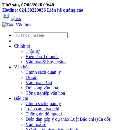
Thứ sáu, 07/08/2026 09:40
Hotline: 024.38220036
Liên hệ quảng cáo
Chính trị
Thời sự
Biển đảo Tổ quốc
Văn hóa & Suy ngẫm
Văn hóa
Chính sách quản lý
Di sản
Văn hoá cơ sở
Đời sống văn hoá
Công nghiệp văn hoá
Báo chí
Chính sách quản lý
Toàn cảnh báo chí
Thông tin đối ngoại
Diễn đàn góp ý dự thảo Luật Báo chí (sửa đổi)
Văn hoá số
Xử phạt vi phạm hành chính