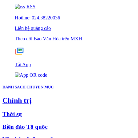
RSS
Hotline: 024.38220036
Liên hệ quảng cáo
Theo dõi Báo Văn Hóa trên MXH
Tải App
DANH SÁCH CHUYÊN MỤC
Chính trị
Thời sự
Biển đảo Tổ quốc