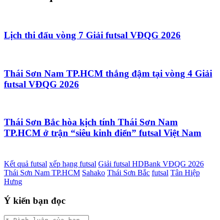
Lịch thi đấu vòng 7 Giải futsal VĐQG 2026
Thái Sơn Nam TP.HCM thắng đậm tại vòng 4 Giải
futsal VĐQG 2026
Thái Sơn Bắc hòa kịch tính Thái Sơn Nam
TP.HCM ở trận “siêu kinh điển” futsal Việt Nam
Kết quả futsal
xếp hạng futsal
Giải futsal HDBank VĐQG 2026
Thái Sơn Nam TP.HCM
Sahako
Thái Sơn Bắc
futsal
Tân Hiệp
Hưng
Ý kiến bạn đọc