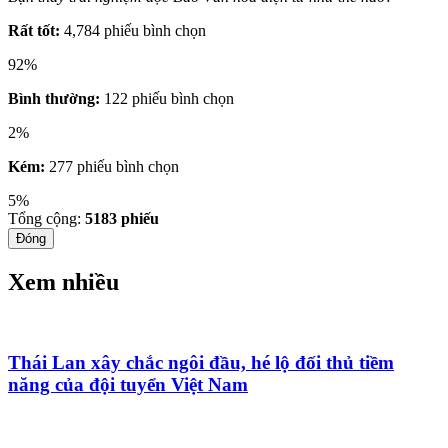
Rất tốt:
4,784 phiếu bình chọn
92%
Bình thường:
122 phiếu bình chọn
2%
Kém:
277 phiếu bình chọn
5%
Tổng cộng:
5183
phiếu
Đóng
Xem nhiều
Thái Lan xây chắc ngôi đầu, hé lộ đối thủ tiềm
năng của đội tuyển Việt Nam