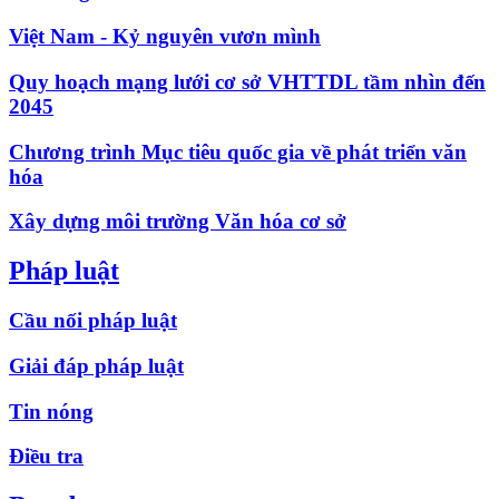
Việt Nam - Kỷ nguyên vươn mình
Quy hoạch mạng lưới cơ sở VHTTDL tầm nhìn đến
2045
Chương trình Mục tiêu quốc gia về phát triển văn
hóa
Xây dựng môi trường Văn hóa cơ sở
Pháp luật
Cầu nối pháp luật
Giải đáp pháp luật
Tin nóng
Điều tra