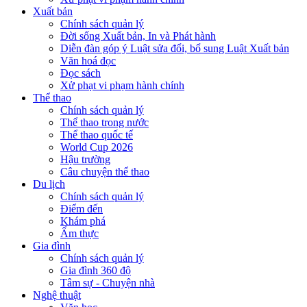
Xuất bản
Chính sách quản lý
Đời sống Xuất bản, In và Phát hành
Diễn đàn góp ý Luật sửa đổi, bổ sung Luật Xuất bản
Văn hoá đọc
Đọc sách
Xử phạt vi phạm hành chính
Thể thao
Chính sách quản lý
Thể thao trong nước
Thể thao quốc tế
World Cup 2026
Hậu trường
Câu chuyện thể thao
Du lịch
Chính sách quản lý
Điểm đến
Khám phá
Ẩm thực
Gia đình
Chính sách quản lý
Gia đình 360 độ
Tâm sự - Chuyện nhà
Nghệ thuật