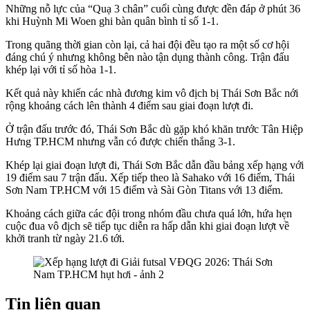
Những nỗ lực của “Quạ 3 chân” cuối cùng được đền đáp ở phút 36
khi Huỳnh Mi Woen ghi bàn quân bình tỉ số 1-1.
Trong quãng thời gian còn lại, cả hai đội đều tạo ra một số cơ hội
đáng chú ý nhưng không bên nào tận dụng thành công. Trận đấu
khép lại với tỉ số hòa 1-1.
Kết quả này khiến các nhà đương kim vô địch bị Thái Sơn Bắc nới
rộng khoảng cách lên thành 4 điểm sau giai đoạn lượt đi.
Ở trận đấu trước đó, Thái Sơn Bắc dù gặp khó khăn trước Tân Hiệp
Hưng TP.HCM nhưng vẫn có được chiến thắng 3-1.
Khép lại giai đoạn lượt đi, Thái Sơn Bắc dẫn đầu bảng xếp hạng với
19 điểm sau 7 trận đấu. Xếp tiếp theo là Sahako với 16 điểm, Thái
Sơn Nam TP.HCM với 15 điểm và Sài Gòn Titans với 13 điểm.
Khoảng cách giữa các đội trong nhóm đầu chưa quá lớn, hứa hẹn
cuộc đua vô địch sẽ tiếp tục diễn ra hấp dẫn khi giai đoạn lượt về
khởi tranh từ ngày 21.6 tới.
Tin liên quan