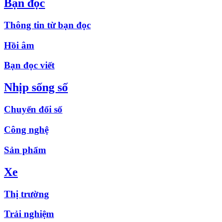
Bạn đọc
Thông tin từ bạn đọc
Hồi âm
Bạn đọc viết
Nhịp sống số
Chuyển đổi số
Công nghệ
Sản phẩm
Xe
Thị trường
Trải nghiệm