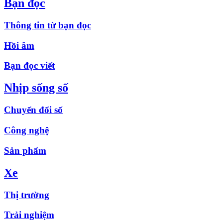
Bạn đọc
Thông tin từ bạn đọc
Hồi âm
Bạn đọc viết
Nhịp sống số
Chuyển đổi số
Công nghệ
Sản phẩm
Xe
Thị trường
Trải nghiệm