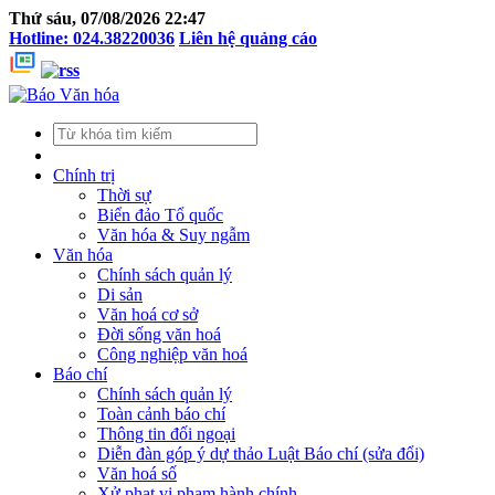
Thứ sáu, 07/08/2026 22:47
Hotline: 024.38220036
Liên hệ quảng cáo
Chính trị
Thời sự
Biển đảo Tổ quốc
Văn hóa & Suy ngẫm
Văn hóa
Chính sách quản lý
Di sản
Văn hoá cơ sở
Đời sống văn hoá
Công nghiệp văn hoá
Báo chí
Chính sách quản lý
Toàn cảnh báo chí
Thông tin đối ngoại
Diễn đàn góp ý dự thảo Luật Báo chí (sửa đổi)
Văn hoá số
Xử phạt vi phạm hành chính