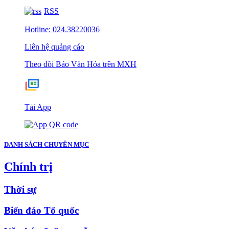
RSS
Hotline: 024.38220036
Liên hệ quảng cáo
Theo dõi Báo Văn Hóa trên MXH
Tải App
DANH SÁCH CHUYÊN MỤC
Chính trị
Thời sự
Biển đảo Tổ quốc