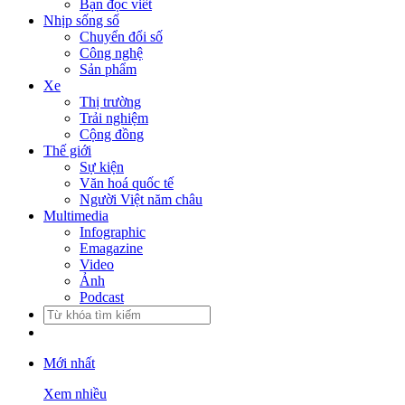
Bạn đọc viết
Nhịp sống số
Chuyển đổi số
Công nghệ
Sản phẩm
Xe
Thị trường
Trải nghiệm
Cộng đồng
Thế giới
Sự kiện
Văn hoá quốc tế
Người Việt năm châu
Multimedia
Infographic
Emagazine
Video
Ảnh
Podcast
Mới nhất
Xem nhiều