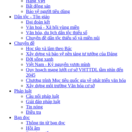
Hàng Việt
Bất động sản
Bảo vệ người tiêu dùng
Dân tộc - Tôn giáo
Đại đoàn kết
Văn hoá - Xã hội vùng miền
Văn hóa, du lịch dân tộc thiểu số
Chuyên đề dân tộc thiểu số và miền núi
Chuyên đề
Học tập và làm theo Bác
Xây dựng và bảo vệ nền tảng tư tưởng của Đảng
Đời sống xanh
Việt Nam - Kỷ nguyên vươn mình
Quy hoạch mạng lưới cơ sở VHTTDL tầm nhìn đến
2045
Chương trình Mục tiêu quốc gia về phát triển văn hóa
Xây dựng môi trường Văn hóa cơ sở
Pháp luật
Cầu nối pháp luật
Giải đáp pháp luật
Tin nóng
Điều tra
Bạn đọc
Thông tin từ bạn đọc
Hồi âm