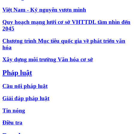
Việt Nam - Kỷ nguyên vươn mình
Quy hoạch mạng lưới cơ sở VHTTDL tầm nhìn đến
2045
Chương trình Mục tiêu quốc gia về phát triển văn
hóa
Xây dựng môi trường Văn hóa cơ sở
Pháp luật
Cầu nối pháp luật
Giải đáp pháp luật
Tin nóng
Điều tra