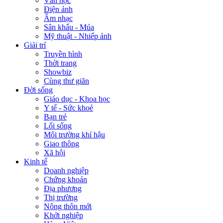
Văn học
Điện ảnh
Âm nhạc
Sân khấu - Múa
Mỹ thuật - Nhiếp ảnh
Giải trí
Truyền hình
Thời trang
Showbiz
Cùng thư giãn
Đời sống
Giáo dục - Khoa học
Y tế - Sức khoẻ
Bạn trẻ
Lối sống
Môi trường khí hậu
Giao thông
Xã hội
Kinh tế
Doanh nghiệp
Chứng khoán
Địa phương
Thị trường
Nông thôn mới
Khởi nghiệp