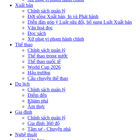
Xuất bản
Chính sách quản lý
Đời sống Xuất bản, In và Phát hành
Diễn đàn góp ý Luật sửa đổi, bổ sung Luật Xuất bản
Văn hoá đọc
Đọc sách
Xử phạt vi phạm hành chính
Thể thao
Chính sách quản lý
Thể thao trong nước
Thể thao quốc tế
World Cup 2026
Hậu trường
Câu chuyện thể thao
Du lịch
Chính sách quản lý
Điểm đến
Khám phá
Ẩm thực
Gia đình
Chính sách quản lý
Gia đình 360 độ
Tâm sự - Chuyện nhà
Nghệ thuật