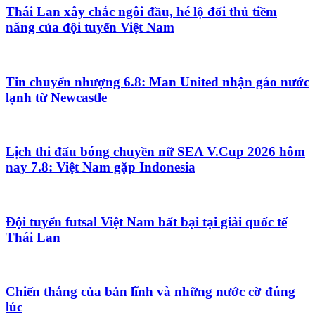
Thái Lan xây chắc ngôi đầu, hé lộ đối thủ tiềm
năng của đội tuyển Việt Nam
Tin chuyển nhượng 6.8: Man United nhận gáo nước
lạnh từ Newcastle
Lịch thi đấu bóng chuyền nữ SEA V.Cup 2026 hôm
nay 7.8: Việt Nam gặp Indonesia
Đội tuyển futsal Việt Nam bất bại tại giải quốc tế
Thái Lan
Chiến thắng của bản lĩnh và những nước cờ đúng
lúc