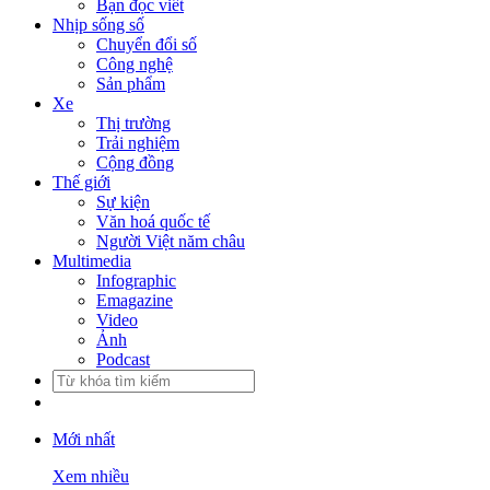
Bạn đọc viết
Nhịp sống số
Chuyển đổi số
Công nghệ
Sản phẩm
Xe
Thị trường
Trải nghiệm
Cộng đồng
Thế giới
Sự kiện
Văn hoá quốc tế
Người Việt năm châu
Multimedia
Infographic
Emagazine
Video
Ảnh
Podcast
Mới nhất
Xem nhiều