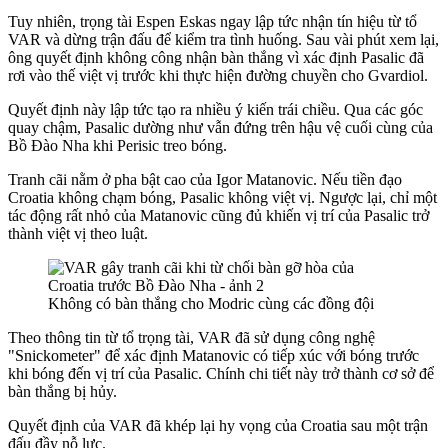
Tuy nhiên, trọng tài Espen Eskas ngay lập tức nhận tín hiệu từ tổ
VAR và dừng trận đấu để kiểm tra tình huống. Sau vài phút xem lại,
ông quyết định không công nhận bàn thắng vì xác định Pasalic đã
rơi vào thế việt vị trước khi thực hiện đường chuyền cho Gvardiol.
Quyết định này lập tức tạo ra nhiều ý kiến trái chiều. Qua các góc
quay chậm, Pasalic dường như vẫn đứng trên hậu vệ cuối cùng của
Bồ Đào Nha khi Perisic treo bóng.
Tranh cãi nằm ở pha bật cao của Igor Matanovic. Nếu tiền đạo
Croatia không chạm bóng, Pasalic không việt vị. Ngược lại, chỉ một
tác động rất nhỏ của Matanovic cũng đủ khiến vị trí của Pasalic trở
thành việt vị theo luật.
Không có bàn thắng cho Modric cùng các đồng đội
Theo thông tin từ tổ trọng tài, VAR đã sử dụng công nghệ
"Snickometer" để xác định Matanovic có tiếp xúc với bóng trước
khi bóng đến vị trí của Pasalic. Chính chi tiết này trở thành cơ sở để
bàn thắng bị hủy.
Quyết định của VAR đã khép lại hy vọng của Croatia sau một trận
đấu đầy nỗ lực.