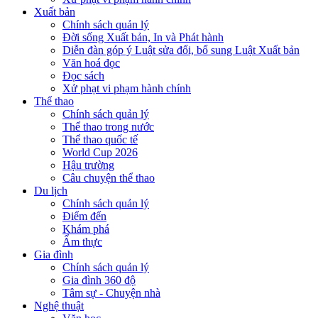
Xuất bản
Chính sách quản lý
Đời sống Xuất bản, In và Phát hành
Diễn đàn góp ý Luật sửa đổi, bổ sung Luật Xuất bản
Văn hoá đọc
Đọc sách
Xử phạt vi phạm hành chính
Thể thao
Chính sách quản lý
Thể thao trong nước
Thể thao quốc tế
World Cup 2026
Hậu trường
Câu chuyện thể thao
Du lịch
Chính sách quản lý
Điểm đến
Khám phá
Ẩm thực
Gia đình
Chính sách quản lý
Gia đình 360 độ
Tâm sự - Chuyện nhà
Nghệ thuật