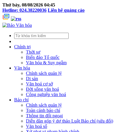
Thứ bảy, 08/08/2026 04:45
Hotline: 024.38220036
Liên hệ quảng cáo
Chính trị
Thời sự
Biển đảo Tổ quốc
Văn hóa & Suy ngẫm
Văn hóa
Chính sách quản lý
Di sản
Văn hoá cơ sở
Đời sống văn hoá
Công nghiệp văn hoá
Báo chí
Chính sách quản lý
Toàn cảnh báo chí
Thông tin đối ngoại
Diễn đàn góp ý dự thảo Luật Báo chí (sửa đổi)
Văn hoá số
Xử phạt vi phạm hành chính