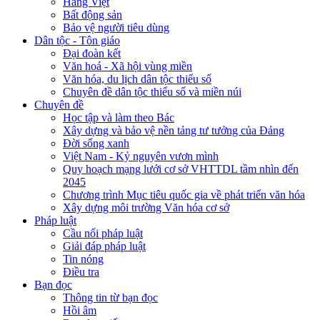
Hàng Việt
Bất động sản
Bảo vệ người tiêu dùng
Dân tộc - Tôn giáo
Đại đoàn kết
Văn hoá - Xã hội vùng miền
Văn hóa, du lịch dân tộc thiểu số
Chuyên đề dân tộc thiểu số và miền núi
Chuyên đề
Học tập và làm theo Bác
Xây dựng và bảo vệ nền tảng tư tưởng của Đảng
Đời sống xanh
Việt Nam - Kỷ nguyên vươn mình
Quy hoạch mạng lưới cơ sở VHTTDL tầm nhìn đến
2045
Chương trình Mục tiêu quốc gia về phát triển văn hóa
Xây dựng môi trường Văn hóa cơ sở
Pháp luật
Cầu nối pháp luật
Giải đáp pháp luật
Tin nóng
Điều tra
Bạn đọc
Thông tin từ bạn đọc
Hồi âm