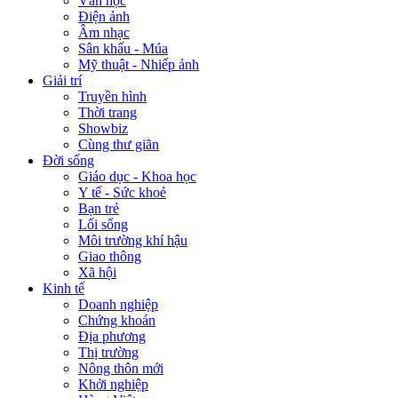
Văn học
Điện ảnh
Âm nhạc
Sân khấu - Múa
Mỹ thuật - Nhiếp ảnh
Giải trí
Truyền hình
Thời trang
Showbiz
Cùng thư giãn
Đời sống
Giáo dục - Khoa học
Y tế - Sức khoẻ
Bạn trẻ
Lối sống
Môi trường khí hậu
Giao thông
Xã hội
Kinh tế
Doanh nghiệp
Chứng khoán
Địa phương
Thị trường
Nông thôn mới
Khởi nghiệp