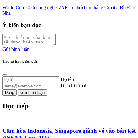
World Cup 2026
công nghệ VAR
từ chối bàn thắng
Croatia
Bồ Đào
Nha
Ý kiến bạn đọc
Gửi bình luận
Thông tin người gửi
Họ tên
Địa chỉ Email
Đóng
Gửi bình luận
Đọc tiếp
Cầm hòa Indonesia, Singapore giành vé vào bán kết
ASEAN Cup 2026