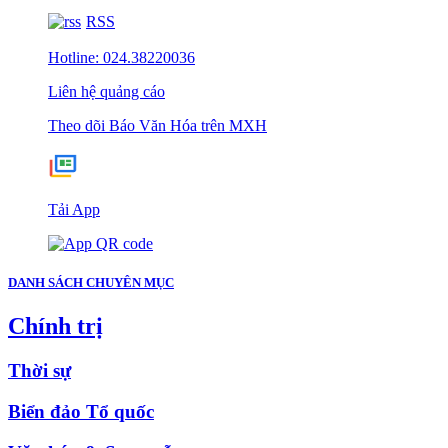
RSS
Hotline: 024.38220036
Liên hệ quảng cáo
Theo dõi Báo Văn Hóa trên MXH
Tải App
DANH SÁCH CHUYÊN MỤC
Chính trị
Thời sự
Biển đảo Tổ quốc