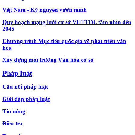
Việt Nam - Kỷ nguyên vươn mình
Quy hoạch mạng lưới cơ sở VHTTDL tầm nhìn đến
2045
Chương trình Mục tiêu quốc gia về phát triển văn
hóa
Xây dựng môi trường Văn hóa cơ sở
Pháp luật
Cầu nối pháp luật
Giải đáp pháp luật
Tin nóng
Điều tra