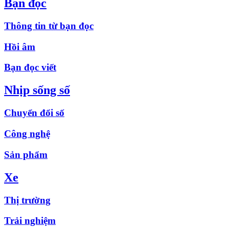
Bạn đọc
Thông tin từ bạn đọc
Hồi âm
Bạn đọc viết
Nhịp sống số
Chuyển đổi số
Công nghệ
Sản phẩm
Xe
Thị trường
Trải nghiệm