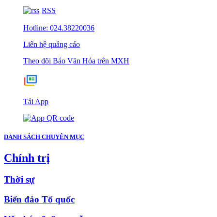
RSS
Hotline: 024.38220036
Liên hệ quảng cáo
Theo dõi Báo Văn Hóa trên MXH
Tải App
DANH SÁCH CHUYÊN MỤC
Chính trị
Thời sự
Biển đảo Tổ quốc