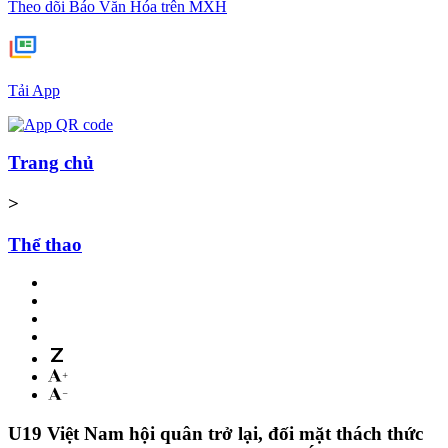
Theo dõi Báo Văn Hóa trên MXH
Tải App
Trang chủ
>
Thể thao
U19 Việt Nam hội quân trở lại, đối mặt thách thức