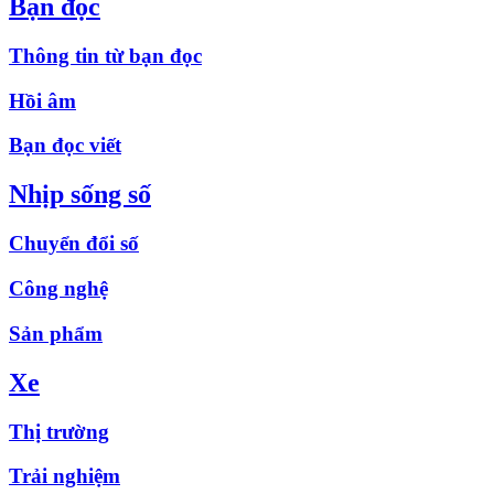
Bạn đọc
Thông tin từ bạn đọc
Hồi âm
Bạn đọc viết
Nhịp sống số
Chuyển đổi số
Công nghệ
Sản phẩm
Xe
Thị trường
Trải nghiệm