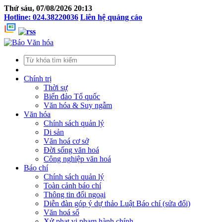
Thứ sáu, 07/08/2026 20:13
Hotline: 024.38220036
Liên hệ quảng cáo
Chính trị
Thời sự
Biển đảo Tổ quốc
Văn hóa & Suy ngẫm
Văn hóa
Chính sách quản lý
Di sản
Văn hoá cơ sở
Đời sống văn hoá
Công nghiệp văn hoá
Báo chí
Chính sách quản lý
Toàn cảnh báo chí
Thông tin đối ngoại
Diễn đàn góp ý dự thảo Luật Báo chí (sửa đổi)
Văn hoá số
Xử phạt vi phạm hành chính