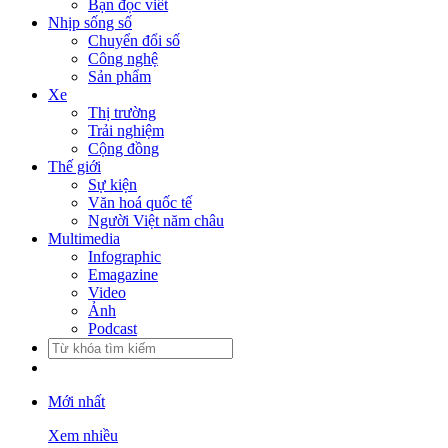
Bạn đọc viết
Nhịp sống số
Chuyển đổi số
Công nghệ
Sản phẩm
Xe
Thị trường
Trải nghiệm
Cộng đồng
Thế giới
Sự kiện
Văn hoá quốc tế
Người Việt năm châu
Multimedia
Infographic
Emagazine
Video
Ảnh
Podcast
Mới nhất
Xem nhiều