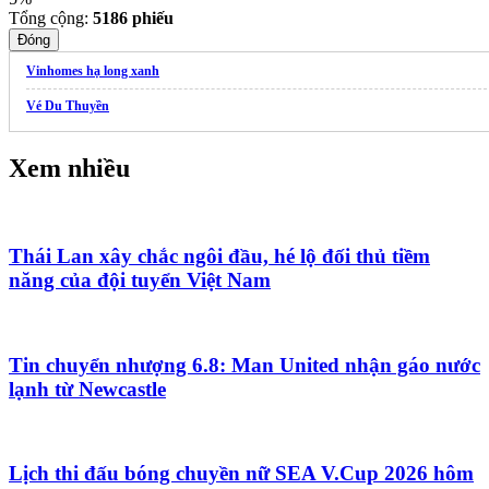
Tổng cộng:
5186
phiếu
Đóng
Vinhomes hạ long xanh
Vé Du Thuyền
Xem nhiều
Thái Lan xây chắc ngôi đầu, hé lộ đối thủ tiềm
năng của đội tuyển Việt Nam
Tin chuyển nhượng 6.8: Man United nhận gáo nước
lạnh từ Newcastle
Lịch thi đấu bóng chuyền nữ SEA V.Cup 2026 hôm