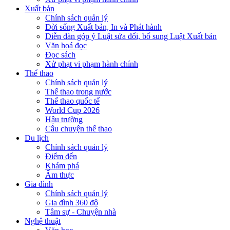
Xuất bản
Chính sách quản lý
Đời sống Xuất bản, In và Phát hành
Diễn đàn góp ý Luật sửa đổi, bổ sung Luật Xuất bản
Văn hoá đọc
Đọc sách
Xử phạt vi phạm hành chính
Thể thao
Chính sách quản lý
Thể thao trong nước
Thể thao quốc tế
World Cup 2026
Hậu trường
Câu chuyện thể thao
Du lịch
Chính sách quản lý
Điểm đến
Khám phá
Ẩm thực
Gia đình
Chính sách quản lý
Gia đình 360 độ
Tâm sự - Chuyện nhà
Nghệ thuật