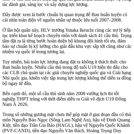
tác đánh giá, sàng lọc và xây dựng lực lượng.
Đây được xem là bước chuẩn bị quan trọng để Ban huấn luyện có
cái nhìn toàn diện về nguồn nhân sự thuộc lứa tuổi 2007–2008.
Ở lần hội quân này, HLV trưởng Yutaka Ikeuchi cùng các trợ lý tiếp
tục triển khai kế hoạch chuyên môn với danh sách 41 cầu thủ. Trọng
tâm đặt ra là từng bước hoàn thiện bộ khung đội hình tối ưu, đảm
bảo sự chuẩn bị kỹ lưỡng cho giải đấu khu vực sắp tới cũng như các
nhiệm vụ quốc tế trong tương lai.
Tuy nhiên, bài toán lực lượng đang đặt ra không ít thách thức cho
Ban huấn luyện. Nhiều cầu thủ trong độ tuổi U19 hiện thi đấu cho
các CLB chủ quản tại các giải chuyên nghiệp quốc gia và Giải hạng
Nhì quốc gia, khiến việc tập trung lực lượng không thể diễn ra đồng
bộ ngay từ đầu.
Bên cạnh đó, một số cầu thủ sinh năm 2008 vướng lịch thi tốt
nghiệp THPT trùng với thời điểm diễn ra Giải vô địch U19 Đông
Nam Á 2026.
Trong số những gương mặt chưa thể góp mặt ở giai đoạn đầu có thủ
môn Nguyễn Bảo Ngọc (Sông Lam Nghệ An), hậu vệ Đinh Quang
Kiệt, tiền đạo Trần Gia Bảo (HAGL), hậu vệ Nguyễn Quốc Khánh
(PVF-CAND), tiền đạo Nguyễn Văn Bách, Hoàng Trọng Duy