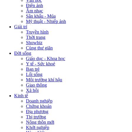
Văn học
Điện ảnh
Âm nhạc
Sân khấu - Múa
Mỹ thuật - Nhiếp ảnh
Giải trí
Truyền hình
Thời trang
Showbiz
Cùng thư giãn
Đời sống
Giáo dục - Khoa học
Y tế - Sức khoẻ
Bạn trẻ
Lối sống
Môi trường khí hậu
Giao thông
Xã hội
Kinh tế
Doanh nghiệp
Chứng khoán
Địa phương
Thị trường
Nông thôn mới
Khởi nghiệp