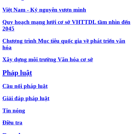
Việt Nam - Kỷ nguyên vươn mình
Quy hoạch mạng lưới cơ sở VHTTDL tầm nhìn đến
2045
Chương trình Mục tiêu quốc gia về phát triển văn
hóa
Xây dựng môi trường Văn hóa cơ sở
Pháp luật
Cầu nối pháp luật
Giải đáp pháp luật
Tin nóng
Điều tra