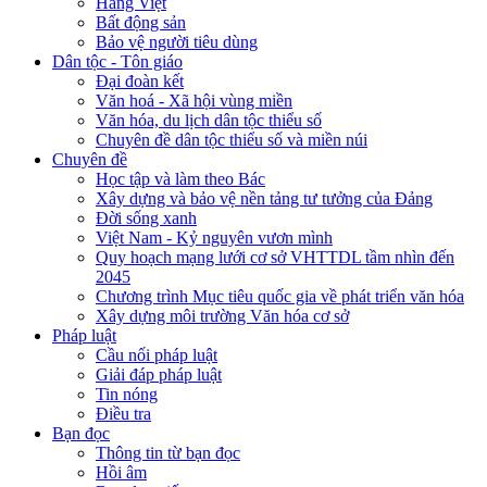
Hàng Việt
Bất động sản
Bảo vệ người tiêu dùng
Dân tộc - Tôn giáo
Đại đoàn kết
Văn hoá - Xã hội vùng miền
Văn hóa, du lịch dân tộc thiểu số
Chuyên đề dân tộc thiểu số và miền núi
Chuyên đề
Học tập và làm theo Bác
Xây dựng và bảo vệ nền tảng tư tưởng của Đảng
Đời sống xanh
Việt Nam - Kỷ nguyên vươn mình
Quy hoạch mạng lưới cơ sở VHTTDL tầm nhìn đến
2045
Chương trình Mục tiêu quốc gia về phát triển văn hóa
Xây dựng môi trường Văn hóa cơ sở
Pháp luật
Cầu nối pháp luật
Giải đáp pháp luật
Tin nóng
Điều tra
Bạn đọc
Thông tin từ bạn đọc
Hồi âm