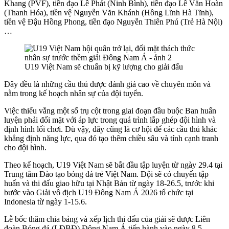
Khang (PVF), tiền đạo Lê Phát (Ninh Bình), tiền đạo Lê Văn Hoàn
(Thanh Hóa), tiền vệ Nguyễn Văn Khánh (Hồng Lĩnh Hà Tĩnh),
tiền vệ Đậu Hồng Phong, tiền đạo Nguyễn Thiên Phú (Trẻ Hà Nội)
…
U19 Việt Nam sẽ chuẩn bị kỹ lượng cho giải đấu
Đây đều là những cầu thủ được đánh giá cao về chuyên môn và
nằm trong kế hoạch nhân sự của đội tuyển.
Việc thiếu vắng một số trụ cột trong giai đoạn đầu buộc Ban huấn
luyện phải đối mặt với áp lực trong quá trình lắp ghép đội hình và
định hình lối chơi. Dù vậy, đây cũng là cơ hội để các cầu thủ khác
khẳng định năng lực, qua đó tạo thêm chiều sâu và tính cạnh tranh
cho đội hình.
Theo kế hoạch, U19 Việt Nam sẽ bắt đầu tập luyện từ ngày 29.4 tại
Trung tâm Đào tạo bóng đá trẻ Việt Nam. Đội sẽ có chuyến tập
huấn và thi đấu giao hữu tại Nhật Bản từ ngày 18-26.5, trước khi
bước vào Giải vô địch U19 Đông Nam Á 2026 tổ chức tại
Indonesia từ ngày 1-15.6.
Lễ bốc thăm chia bảng và xếp lịch thi đấu của giải sẽ được Liên
đoàn Bóng đá (LĐBĐ) Đông Nam Á tiến hành vào ngày 8.5.