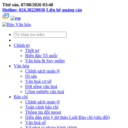
Thứ sáu, 07/08/2026 03:48
Hotline: 024.38220036
Liên hệ quảng cáo
Chính trị
Thời sự
Biển đảo Tổ quốc
Văn hóa & Suy ngẫm
Văn hóa
Chính sách quản lý
Di sản
Văn hoá cơ sở
Đời sống văn hoá
Công nghiệp văn hoá
Báo chí
Chính sách quản lý
Toàn cảnh báo chí
Thông tin đối ngoại
Diễn đàn góp ý dự thảo Luật Báo chí (sửa đổi)
Văn hoá số
Xử phạt vi phạm hành chính