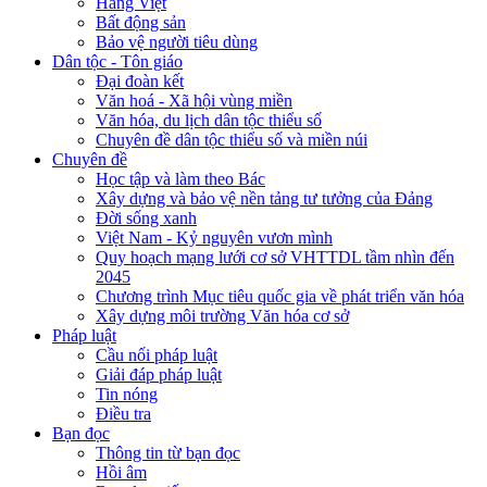
Hàng Việt
Bất động sản
Bảo vệ người tiêu dùng
Dân tộc - Tôn giáo
Đại đoàn kết
Văn hoá - Xã hội vùng miền
Văn hóa, du lịch dân tộc thiểu số
Chuyên đề dân tộc thiểu số và miền núi
Chuyên đề
Học tập và làm theo Bác
Xây dựng và bảo vệ nền tảng tư tưởng của Đảng
Đời sống xanh
Việt Nam - Kỷ nguyên vươn mình
Quy hoạch mạng lưới cơ sở VHTTDL tầm nhìn đến
2045
Chương trình Mục tiêu quốc gia về phát triển văn hóa
Xây dựng môi trường Văn hóa cơ sở
Pháp luật
Cầu nối pháp luật
Giải đáp pháp luật
Tin nóng
Điều tra
Bạn đọc
Thông tin từ bạn đọc
Hồi âm