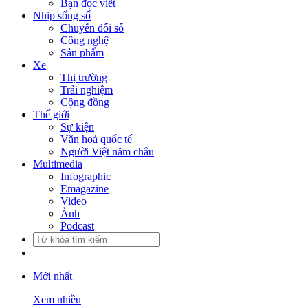
Bạn đọc viết
Nhịp sống số
Chuyển đổi số
Công nghệ
Sản phẩm
Xe
Thị trường
Trải nghiệm
Cộng đồng
Thế giới
Sự kiện
Văn hoá quốc tế
Người Việt năm châu
Multimedia
Infographic
Emagazine
Video
Ảnh
Podcast
Mới nhất
Xem nhiều