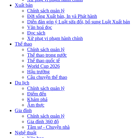
Xuất bản
Chính sách quản lý
Đời sống Xuất bản, In và Phát hành
Diễn đàn góp ý Luật sửa đổi, bổ sung Luật Xuất bản
Văn hoá đọc
Đọc sách
Xử phạt vi phạm hành chính
Thể thao
Chính sách quản lý
Thể thao trong nước
Thể thao quốc tế
World Cup 2026
Hậu trường
Câu chuyện thể thao
Du lịch
Chính sách quản lý
Điểm đến
Khám phá
Ẩm thực
Gia đình
Chính sách quản lý
Gia đình 360 độ
Tâm sự - Chuyện nhà
Nghệ thuật