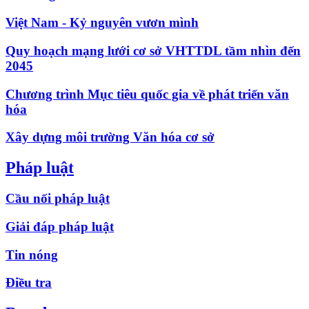
Việt Nam - Kỷ nguyên vươn mình
Quy hoạch mạng lưới cơ sở VHTTDL tầm nhìn đến
2045
Chương trình Mục tiêu quốc gia về phát triển văn
hóa
Xây dựng môi trường Văn hóa cơ sở
Pháp luật
Cầu nối pháp luật
Giải đáp pháp luật
Tin nóng
Điều tra