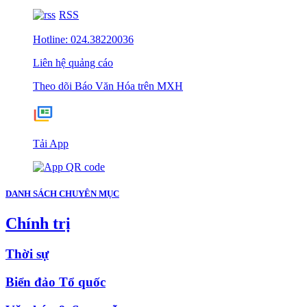
RSS
Hotline: 024.38220036
Liên hệ quảng cáo
Theo dõi Báo Văn Hóa trên MXH
Tải App
DANH SÁCH CHUYÊN MỤC
Chính trị
Thời sự
Biển đảo Tổ quốc