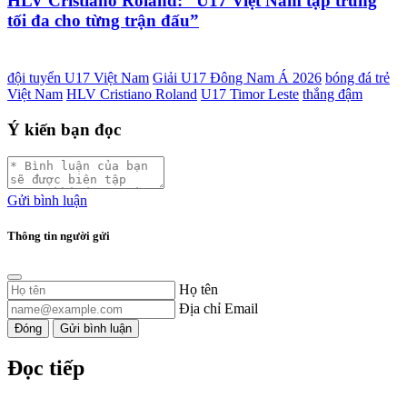
HLV Cristiano Roland: “U17 Việt Nam tập trung
tối đa cho từng trận đấu”
đội tuyển U17 Việt Nam
Giải U17 Đông Nam Á 2026
bóng đá trẻ
Việt Nam
HLV Cristiano Roland
U17 Timor Leste
thắng đậm
Ý kiến bạn đọc
Gửi bình luận
Thông tin người gửi
Họ tên
Địa chỉ Email
Đóng
Gửi bình luận
Đọc tiếp