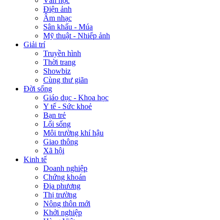
Văn học
Điện ảnh
Âm nhạc
Sân khấu - Múa
Mỹ thuật - Nhiếp ảnh
Giải trí
Truyền hình
Thời trang
Showbiz
Cùng thư giãn
Đời sống
Giáo dục - Khoa học
Y tế - Sức khoẻ
Bạn trẻ
Lối sống
Môi trường khí hậu
Giao thông
Xã hội
Kinh tế
Doanh nghiệp
Chứng khoán
Địa phương
Thị trường
Nông thôn mới
Khởi nghiệp