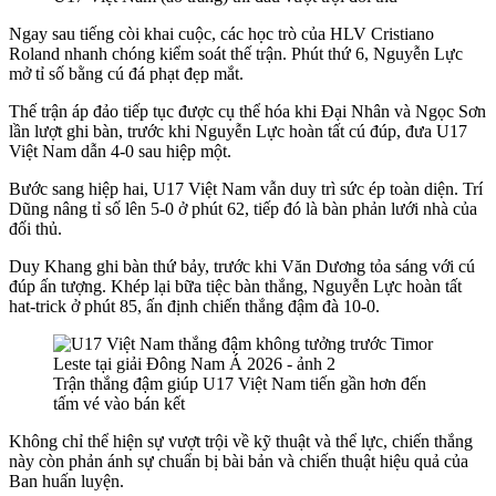
Ngay sau tiếng còi khai cuộc, các học trò của HLV Cristiano
Roland nhanh chóng kiểm soát thế trận. Phút thứ 6, Nguyễn Lực
mở tỉ số bằng cú đá phạt đẹp mắt.
Thế trận áp đảo tiếp tục được cụ thể hóa khi Đại Nhân và Ngọc Sơn
lần lượt ghi bàn, trước khi Nguyễn Lực hoàn tất cú đúp, đưa U17
Việt Nam dẫn 4-0 sau hiệp một.
Bước sang hiệp hai, U17 Việt Nam vẫn duy trì sức ép toàn diện. Trí
Dũng nâng tỉ số lên 5-0 ở phút 62, tiếp đó là bàn phản lưới nhà của
đối thủ.
Duy Khang ghi bàn thứ bảy, trước khi Văn Dương tỏa sáng với cú
đúp ấn tượng. Khép lại bữa tiệc bàn thắng, Nguyễn Lực hoàn tất
hat-trick ở phút 85, ấn định chiến thắng đậm đà 10-0.
Trận thắng đậm giúp U17 Việt Nam tiến gần hơn đến
tấm vé vào bán kết
Không chỉ thể hiện sự vượt trội về kỹ thuật và thể lực, chiến thắng
này còn phản ánh sự chuẩn bị bài bản và chiến thuật hiệu quả của
Ban huấn luyện.