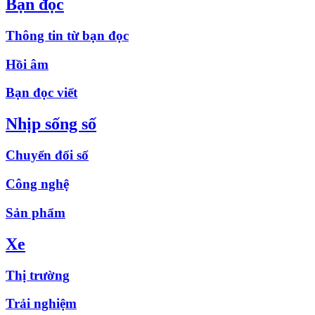
Bạn đọc
Thông tin từ bạn đọc
Hồi âm
Bạn đọc viết
Nhịp sống số
Chuyển đổi số
Công nghệ
Sản phẩm
Xe
Thị trường
Trải nghiệm