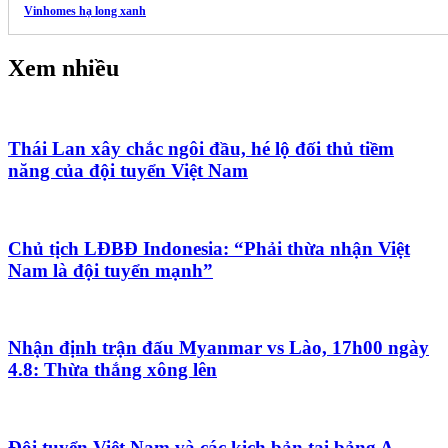
Vinhomes hạ long xanh
Xem nhiều
Thái Lan xây chắc ngôi đầu, hé lộ đối thủ tiềm
năng của đội tuyển Việt Nam
Chủ tịch LĐBĐ Indonesia: “Phải thừa nhận Việt
Nam là đội tuyển mạnh”
Nhận định trận đấu Myanmar vs Lào, 17h00 ngày
4.8: Thừa thắng xông lên
Đội tuyển Việt Nam và các kịch bản tại bảng A,