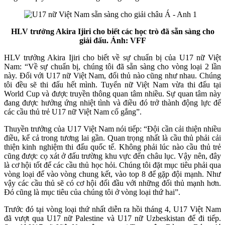
HLV trưởng Akira Ijiri cho biết các học trò đã sẵn sàng cho
giải đấu. Ảnh: VFF
HLV trưởng Akira Ijiri cho biết về sự chuẩn bị của U17 nữ Việt
Nam: “Về sự chuẩn bị, chúng tôi đã sẵn sàng cho vòng loại 2 lần
này. Đối với U17 nữ Việt Nam, đối thủ nào cũng như nhau. Chúng
tôi đều sẽ thi đấu hết mình. Tuyển nữ Việt Nam vừa thi đấu tại
World Cup và được truyền thông quan tâm nhiều. Sự quan tâm này
đang được hưởng ứng nhiệt tình và điều đó trở thành động lực để
các cầu thủ trẻ U17 nữ Việt Nam cố gắng”.
Thuyền trưởng của U17 Việt Nam nói tiếp: “Đội cần cải thiện nhiều
điều, kể cả trong tương lai gần. Quan trọng nhất là cầu thủ phải cải
thiện kinh nghiệm thi đấu quốc tế. Không phải lúc nào cầu thủ trẻ
cũng được cọ xát ở đấu trường khu vực đến châu lục. Vậy nên, đây
là cơ hội tốt để các cầu thủ học hỏi. Chúng tôi đặt mục tiêu phải qua
vòng loại để vào vòng chung kết, vào top 8 để gặp đội mạnh. Như
vậy các cầu thủ sẽ có cơ hội đối đầu với những đối thủ mạnh hơn.
Đó cũng là mục tiêu của chúng tôi ở vòng loại thứ hai”.
Trước đó tại vòng loại thứ nhất diễn ra hồi tháng 4, U17 Việt Nam
đã vượt qua U17 nữ Palestine và U17 nữ Uzbeskistan để đi tiếp.