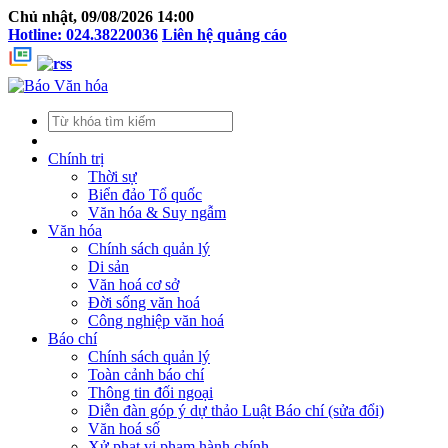
Chủ nhật, 09/08/2026 14:00
Hotline: 024.38220036
Liên hệ quảng cáo
Chính trị
Thời sự
Biển đảo Tổ quốc
Văn hóa & Suy ngẫm
Văn hóa
Chính sách quản lý
Di sản
Văn hoá cơ sở
Đời sống văn hoá
Công nghiệp văn hoá
Báo chí
Chính sách quản lý
Toàn cảnh báo chí
Thông tin đối ngoại
Diễn đàn góp ý dự thảo Luật Báo chí (sửa đổi)
Văn hoá số
Xử phạt vi phạm hành chính