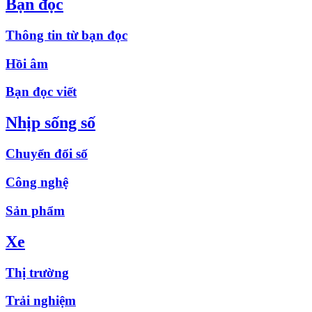
Bạn đọc
Thông tin từ bạn đọc
Hồi âm
Bạn đọc viết
Nhịp sống số
Chuyển đổi số
Công nghệ
Sản phẩm
Xe
Thị trường
Trải nghiệm