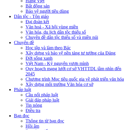
Hàng Việt
Bất động sản
Bảo vệ người tiêu dùng
Dân tộc - Tôn giáo
Đại đoàn kết
Văn hoá - Xã hội vùng miền
Văn hóa, du lịch dân tộc thiểu số
Chuyên đề dân tộc thiểu số và miền núi
Chuyên đề
Học tập và làm theo Bác
Xây dựng và bảo vệ nền tảng tư tưởng của Đảng
Đời sống xanh
Việt Nam - Kỷ nguyên vươn mình
Quy hoạch mạng lưới cơ sở VHTTDL tầm nhìn đến
2045
Chương trình Mục tiêu quốc gia về phát triển văn hóa
Xây dựng môi trường Văn hóa cơ sở
Pháp luật
Cầu nối pháp luật
Giải đáp pháp luật
Tin nóng
Điều tra
Bạn đọc
Thông tin từ bạn đọc
Hồi âm