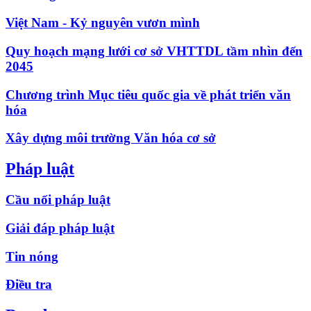
Việt Nam - Kỷ nguyên vươn mình
Quy hoạch mạng lưới cơ sở VHTTDL tầm nhìn đến
2045
Chương trình Mục tiêu quốc gia về phát triển văn
hóa
Xây dựng môi trường Văn hóa cơ sở
Pháp luật
Cầu nối pháp luật
Giải đáp pháp luật
Tin nóng
Điều tra