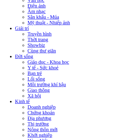
Văn học
Điện ảnh
Âm nhạc
Sân khấu - Múa
Mỹ thuật - Nhiếp ảnh
Giải trí
Truyền hình
Thời trang
Showbiz
Cùng thư giãn
Đời sống
Giáo dục - Khoa học
Y tế - Sức khoẻ
Bạn trẻ
Lối sống
Môi trường khí hậu
Giao thông
Xã hội
Kinh tế
Doanh nghiệp
Chứng khoán
Địa phương
Thị trường
Nông thôn mới
Khởi nghiệp