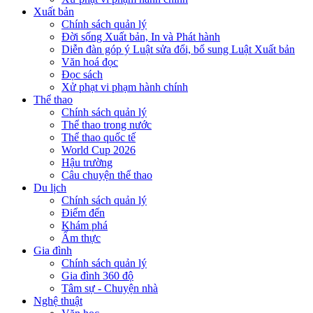
Xuất bản
Chính sách quản lý
Đời sống Xuất bản, In và Phát hành
Diễn đàn góp ý Luật sửa đổi, bổ sung Luật Xuất bản
Văn hoá đọc
Đọc sách
Xử phạt vi phạm hành chính
Thể thao
Chính sách quản lý
Thể thao trong nước
Thể thao quốc tế
World Cup 2026
Hậu trường
Câu chuyện thể thao
Du lịch
Chính sách quản lý
Điểm đến
Khám phá
Ẩm thực
Gia đình
Chính sách quản lý
Gia đình 360 độ
Tâm sự - Chuyện nhà
Nghệ thuật