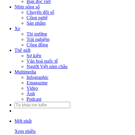
Bạn đọc viết
Nhịp sống số
Chuyển đổi số
Công nghệ
Sản phẩm
Xe
Thị trường
Trải nghiệm
Cộng đồng
Thế giới
Sự kiện
Văn hoá quốc tế
Người Việt năm châu
Multimedia
Infographic
Emagazine
Video
Ảnh
Podcast
Mới nhất
Xem nhiều