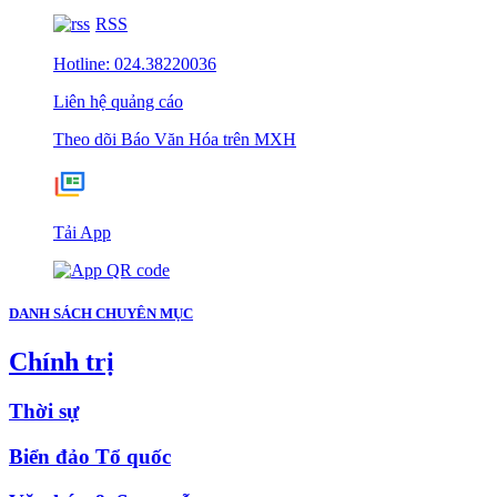
RSS
Hotline: 024.38220036
Liên hệ quảng cáo
Theo dõi Báo Văn Hóa trên MXH
Tải App
DANH SÁCH CHUYÊN MỤC
Chính trị
Thời sự
Biển đảo Tổ quốc