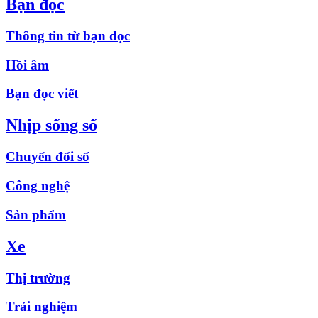
Bạn đọc
Thông tin từ bạn đọc
Hồi âm
Bạn đọc viết
Nhịp sống số
Chuyển đổi số
Công nghệ
Sản phẩm
Xe
Thị trường
Trải nghiệm