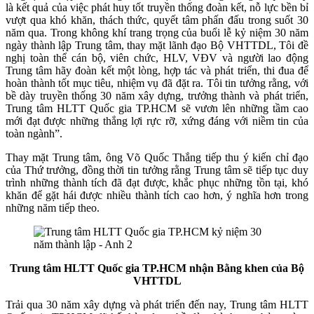
là kết quả của việc phát huy tốt truyền thống đoàn kết, nỗ lực bền bỉ
vượt qua khó khăn, thách thức, quyết tâm phấn đấu trong suốt 30
năm qua. Trong không khí trang trọng của buổi lễ kỷ niệm 30 năm
ngày thành lập Trung tâm, thay mặt lãnh đạo Bộ VHTTDL, Tôi đề
nghị toàn thể cán bộ, viên chức, HLV, VĐV và người lao động
Trung tâm hãy đoàn kết một lòng, hợp tác và phát triển, thi đua để
hoàn thành tốt mục tiêu, nhiệm vụ đã đặt ra. Tôi tin tưởng rằng, với
bề dày truyền thống 30 năm xây dựng, trưởng thành và phát triển,
Trung tâm HLTT Quốc gia TP.HCM sẽ vươn lên những tầm cao
mới đạt được những thắng lợi rực rỡ, xứng đáng với niềm tin của
toàn ngành”.
Thay mặt Trung tâm, ông Võ Quốc Thắng tiếp thu ý kiến chỉ đạo
của Thứ trưởng, đồng thời tin tưởng rằng Trung tâm sẽ tiếp tục duy
trình những thành tích đã đạt được, khắc phục những tồn tại, khó
khăn để gặt hái được nhiều thành tích cao hơn, ý nghĩa hơn trong
những năm tiếp theo.
Trung tâm HLTT Quốc gia TP.HCM nhận Bằng khen của Bộ
VHTTDL
Trải qua 30 năm xây dựng và phát triển đến nay, Trung tâm HLTT