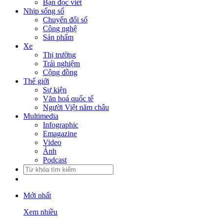
Bạn đọc viết
Nhịp sống số
Chuyển đổi số
Công nghệ
Sản phẩm
Xe
Thị trường
Trải nghiệm
Cộng đồng
Thế giới
Sự kiện
Văn hoá quốc tế
Người Việt năm châu
Multimedia
Infographic
Emagazine
Video
Ảnh
Podcast
Mới nhất
Xem nhiều