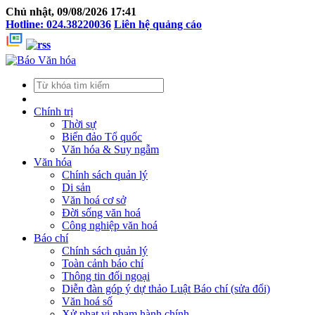
Chủ nhật, 09/08/2026 17:41
Hotline: 024.38220036
Liên hệ quảng cáo
Chính trị
Thời sự
Biển đảo Tổ quốc
Văn hóa & Suy ngẫm
Văn hóa
Chính sách quản lý
Di sản
Văn hoá cơ sở
Đời sống văn hoá
Công nghiệp văn hoá
Báo chí
Chính sách quản lý
Toàn cảnh báo chí
Thông tin đối ngoại
Diễn đàn góp ý dự thảo Luật Báo chí (sửa đổi)
Văn hoá số
Xử phạt vi phạm hành chính