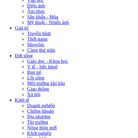
Văn học
Điện ảnh
Âm nhạc
Sân khấu - Múa
Mỹ thuật - Nhiếp ảnh
Giải trí
Truyền hình
Thời trang
Showbiz
Cùng thư giãn
Đời sống
Giáo dục - Khoa học
Y tế - Sức khoẻ
Bạn trẻ
Lối sống
Môi trường khí hậu
Giao thông
Xã hội
Kinh tế
Doanh nghiệp
Chứng khoán
Địa phương
Thị trường
Nông thôn mới
Khởi nghiệp