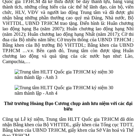
Quốc gia TP.HCM đã kế thừa được bề dày thành tựu, bảng vàng
thành tích, những cống hiến của các thế hệ lãnh đạo, cán bộ, viên
chức, HLV, VĐV và người lao động Trung tâm và đã được ghi
nhận bằng những phần thưởng cao quý mà Đảng, Nhà nước, Bộ
VHTTDL, UBND TP.HCM trao tặng. Điển hình là: Huân chương
lao động hạng Ba (năm 2007); Huân chương lao động hạng Nhì
(năm 2012); Huân chương lao động hạng Nhất (năm 2017); Cờ thi
đua của Bộ nhiều năm liền; Cờ truyền thống của UBND TP.HCM ;
Bằng khen của Bộ trưởng Bộ VHTTDL; Bằng khen của UBND
TP.HCM …v.v. Bên cạnh đó, Trung tâm còn được tặng Huân
chương lao động và quà tặng của các nước bạn như: Lào,
Campuchia,…
Thứ trưởng Hoàng Đạo Cương chụp ảnh lưu niệm với các đại
biểu
Cũng tại Lễ kỷ niệm, Trung tâm HLTT Quốc gia TP.HCM đã đón
nhận Bằng khen của Bộ VHTTDL, giấy khen của Tổng cục TDTT,
Bằng khen của UBND TP.HCM, giấy khen của Sở Văn hoá và Thể
thao TP.HCM.