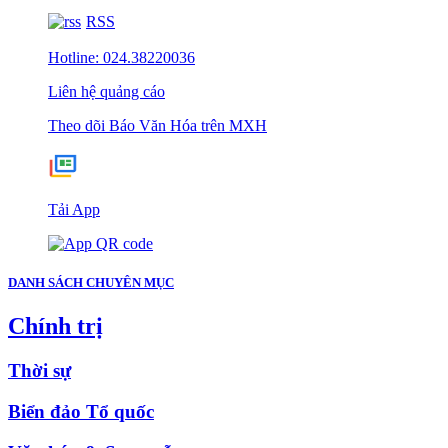
RSS
Hotline: 024.38220036
Liên hệ quảng cáo
Theo dõi Báo Văn Hóa trên MXH
Tải App
DANH SÁCH CHUYÊN MỤC
Chính trị
Thời sự
Biển đảo Tổ quốc