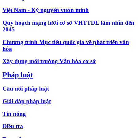
Việt Nam - Kỷ nguyên vươn mình
Quy hoạch mạng lưới cơ sở VHTTDL tầm nhìn đến
2045
Chương trình Mục tiêu quốc gia về phát triển văn
hóa
Xây dựng môi trường Văn hóa cơ sở
Pháp luật
Cầu nối pháp luật
Giải đáp pháp luật
Tin nóng
Điều tra