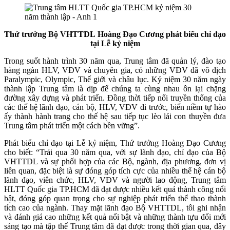
Thứ trưởng Bộ VHTTDL Hoàng Đạo Cương phát biểu chỉ đạo
tại Lễ kỷ niệm
Trong suốt hành trình 30 năm qua, Trung tâm đã quản lý, đào tạo
hàng ngàn HLV, VĐV và chuyên gia, có những VĐV đã vô địch
Paralympic, Olympic, Thế giới và châu lục. Kỷ niệm 30 năm ngày
thành lập Trung tâm là dịp để chúng ta cùng nhau ôn lại chặng
đường xây dựng và phát triển. Đồng thời tiếp nối truyền thống của
các thế hệ lãnh đạo, cán bộ, HLV, VĐV đi trước, biến niềm tự hào
ấy thành hành trang cho thế hệ sau tiếp tục lèo lái con thuyền đưa
Trung tâm phát triển một cách bền vững”.
Phát biểu chỉ đạo tại Lễ kỷ niệm, Thứ trưởng Hoàng Đạo Cương
cho biết: “Trải qua 30 năm qua, với sự lãnh đạo, chỉ đạo của Bộ
VHTTDL và sự phối hợp của các Bộ, ngành, địa phương, đơn vị
liên quan, đặc biệt là sự đóng góp tích cực của nhiều thế hệ cán bộ
lãnh đạo, viên chức, HLV, VĐV và người lao động, Trung tâm
HLTT Quốc gia TP.HCM đã đạt được nhiều kết quả thành công nổi
bật, đóng góp quan trọng cho sự nghiệp phát triển thể thao thành
tích cao của ngành. Thay mặt lãnh đạo Bộ VHTTDL, tôi ghi nhận
và đánh giá cao những kết quả nổi bật và những thành tựu đổi mới
sáng tạo mà tập thể Trung tâm đã đạt được trong thời gian qua, đây