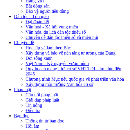
Hàng Việt
Bất động sản
Bảo vệ người tiêu dùng
Dân tộc - Tôn giáo
Đại đoàn kết
Văn hoá - Xã hội vùng miền
Văn hóa, du lịch dân tộc thiểu số
Chuyên đề dân tộc thiểu số và miền núi
Chuyên đề
Học tập và làm theo Bác
Xây dựng và bảo vệ nền tảng tư tưởng của Đảng
Đời sống xanh
Việt Nam - Kỷ nguyên vươn mình
Quy hoạch mạng lưới cơ sở VHTTDL tầm nhìn đến
2045
Chương trình Mục tiêu quốc gia về phát triển văn hóa
Xây dựng môi trường Văn hóa cơ sở
Pháp luật
Cầu nối pháp luật
Giải đáp pháp luật
Tin nóng
Điều tra
Bạn đọc
Thông tin từ bạn đọc
Hồi âm