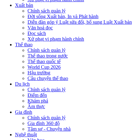
Xuất bản
Chính sách quản lý
Đời sống Xuất bản, In và Phát hành
Diễn đàn góp ý Luật sửa đổi, bổ sung Luật Xuất bản
Văn hoá đọc
Đọc sách
Xử phạt vi phạm hành chính
Thể thao
Chính sách quản lý
Thể thao trong nước
Thể thao quốc tế
World Cup 2026
Hậu trường
Câu chuyện thể thao
Du lịch
Chính sách quản lý
Điểm đến
Khám phá
Ẩm thực
Gia đình
Chính sách quản lý
Gia đình 360 độ
Tâm sự - Chuyện nhà
Nghệ thuật