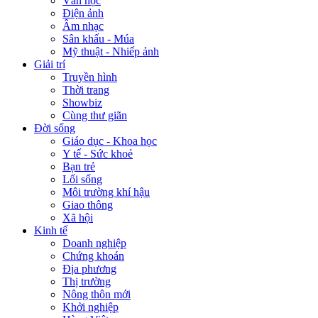
Văn học
Điện ảnh
Âm nhạc
Sân khấu - Múa
Mỹ thuật - Nhiếp ảnh
Giải trí
Truyền hình
Thời trang
Showbiz
Cùng thư giãn
Đời sống
Giáo dục - Khoa học
Y tế - Sức khoẻ
Bạn trẻ
Lối sống
Môi trường khí hậu
Giao thông
Xã hội
Kinh tế
Doanh nghiệp
Chứng khoán
Địa phương
Thị trường
Nông thôn mới
Khởi nghiệp