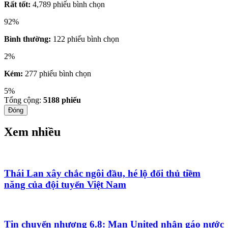
Rất tốt:
4,789 phiếu bình chọn
92%
Bình thường:
122 phiếu bình chọn
2%
Kém:
277 phiếu bình chọn
5%
Tổng cộng:
5188
phiếu
Đóng
Xem nhiều
Thái Lan xây chắc ngôi đầu, hé lộ đối thủ tiềm
năng của đội tuyển Việt Nam
Tin chuyển nhượng 6.8: Man United nhận gáo nước