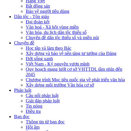
Hàng Việt
Bất động sản
Bảo vệ người tiêu dùng
Dân tộc - Tôn giáo
Đại đoàn kết
Văn hoá - Xã hội vùng miền
Văn hóa, du lịch dân tộc thiểu số
Chuyên đề dân tộc thiểu số và miền núi
Chuyên đề
Học tập và làm theo Bác
Xây dựng và bảo vệ nền tảng tư tưởng của Đảng
Đời sống xanh
Việt Nam - Kỷ nguyên vươn mình
Quy hoạch mạng lưới cơ sở VHTTDL tầm nhìn đến
2045
Chương trình Mục tiêu quốc gia về phát triển văn hóa
Xây dựng môi trường Văn hóa cơ sở
Pháp luật
Cầu nối pháp luật
Giải đáp pháp luật
Tin nóng
Điều tra
Bạn đọc
Thông tin từ bạn đọc
Hồi âm