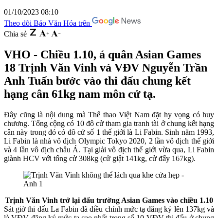
01/10/2023 08:10
Theo dõi Báo Văn Hóa trên
Chia sẻ
VHO - Chiều 1.10, á quân Asian Games
18 Trịnh Văn Vinh và VĐV Nguyễn Trần
Anh Tuấn bước vào thi đấu chung kết
hạng cân 61kg nam môn cử tạ.
Đây cũng là nội dung mà Thể thao Việt Nam đặt hy vọng có huy
chương. Tổng cộng có 10 đô cử tham gia tranh tài ở chung kết hạng
cân này trong đó có đô cử số 1 thế giới là Li Fabin. Sinh năm 1993,
Li Fabin là nhà vô địch Olympic Tokyo 2020, 2 lần vô địch thế giới
và 4 lần vô địch châu Á. Tại giải vô địch thế giới vừa qua, Li Fabin
giành HCV với tổng cử 308kg (cử giật 141kg, cử đẩy 167kg).
Trịnh Văn Vinh trở lại đấu trường Asian Games vào chiều 1.10
Sát giờ thi đấu La Fabin đã điều chỉnh mức tạ đăng ký lên 137kg và
là VĐV đăng ký mức tạ cao nhất trong số 10 VĐV thi đấu ở chung