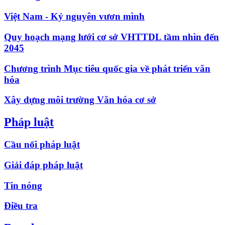
Việt Nam - Kỷ nguyên vươn mình
Quy hoạch mạng lưới cơ sở VHTTDL tầm nhìn đến
2045
Chương trình Mục tiêu quốc gia về phát triển văn
hóa
Xây dựng môi trường Văn hóa cơ sở
Pháp luật
Cầu nối pháp luật
Giải đáp pháp luật
Tin nóng
Điều tra