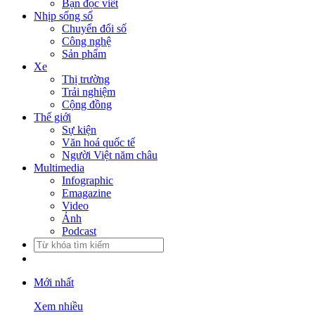
Bạn đọc viết
Nhịp sống số
Chuyển đổi số
Công nghệ
Sản phẩm
Xe
Thị trường
Trải nghiệm
Cộng đồng
Thế giới
Sự kiện
Văn hoá quốc tế
Người Việt năm châu
Multimedia
Infographic
Emagazine
Video
Ảnh
Podcast
Mới nhất
Xem nhiều