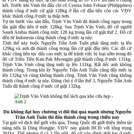
kết. Trước khi Vinh thi đấu chỉ có Ceniza John Febuar (Philippines)
thành công ở mức cử giật 128kg ở lần cử đầu tiên còn các VĐV
khác thành công ở mức tạ thấp hơn.
Tự tin bước vào sàn đấu, Trịnh Văn Vinh đã thành công ngay trong
lần giật đầu tiên ở mức 128kg. Sau Trịnh Văn Vinh, đô cử người
Saudi Arabia thành công mức 128 kg trong lần cử giật thứ 2. Đô cử
đến từ Indonesia cũng thành công ở mức tạ này.
Tình thế này buộc Nguyễn Trần Anh Tuấn phải tăng mức tạ lên
129kg và anh đã thành công trong lần cử giật đầu tiên. Các đô cử
khác cũng liên tục đẩy cao mức tạ để tránh việc bị loại sớm trong đó
đô cử Triều Tiên Kim Pak Myongjin giật thành công ở mức 131kg.
Trịnh Văn Vinh cũng tăng mức tạ lên 131kg. Rất tiếc anh không
thành công. Trong khi ấy Nguyễn Trần Anh Tuấn cũng đẩy mức tạ
lên 132kg và cũng không thành công. Trịnh Văn Vinh cũng không
thành công ở mức tạ này. Đáng chú ý ở lần thứ 3, Nguyễn Trần Anh
Tuấn đã thành công ở mức cử giật 132kg.
Dù không đạt huy chương vì đối thủ quá mạnh nhưng Nguyễn
Trần Anh Tuấn thi đấu thành công trong chiều nay
Tại giải vô địch thế giới vừa qua, Trung Quốc đã giới thiệu thêm tài
năng nữa là Ding Hongjie. VĐV này giành HCĐ với tổng trọng
301kg. Thế nhưng ở cả 3 lần giật, đô cử này đành thất bại ở mức