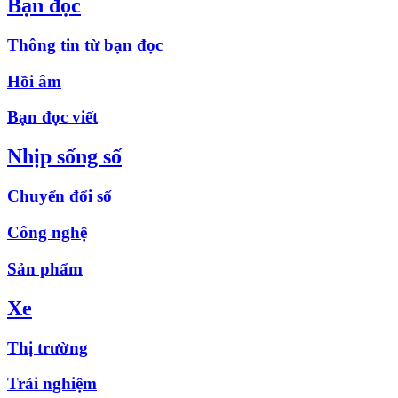
Bạn đọc
Thông tin từ bạn đọc
Hồi âm
Bạn đọc viết
Nhịp sống số
Chuyển đổi số
Công nghệ
Sản phẩm
Xe
Thị trường
Trải nghiệm