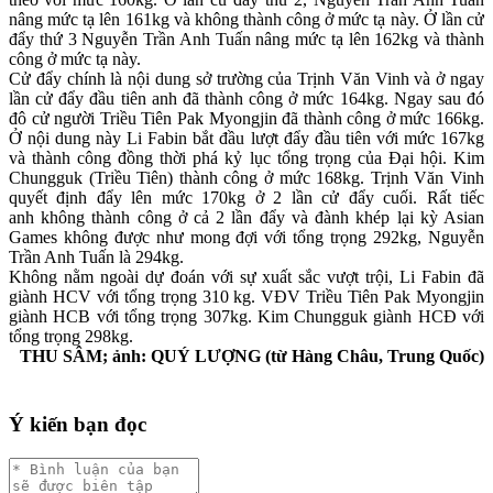
nâng mức tạ lên 161kg và không thành công ở mức tạ này. Ở lần cử
đẩy thứ 3 Nguyễn Trần Anh Tuấn nâng mức tạ lên 162kg và thành
công ở mức tạ này.
Cử đẩy chính là nội dung sở trường của Trịnh Văn Vinh và ở ngay
lần cử đẩy đầu tiên anh đã thành công ở mức 164kg. Ngay sau đó
đô cử người Triều Tiên Pak Myongjin đã thành công ở mức 166kg.
Ở nội dung này Li Fabin bắt đầu lượt đẩy đầu tiên với mức 167kg
và thành công đồng thời phá kỷ lục tổng trọng của Đại hội. Kim
Chungguk (Triều Tiên) thành công ở mức 168kg. Trịnh Văn Vinh
quyết định đẩy lên mức 170kg ở 2 lần cử đẩy cuối. Rất tiếc
anh không thành công ở cả 2 lần đẩy và đành khép lại kỳ Asian
Games không được như mong đợi với tổng trọng 292kg, Nguyễn
Trần Anh Tuấn là 294kg.
Không nằm ngoài dự đoán với sự xuất sắc vượt trội, Li Fabin đã
giành HCV với tổng trọng 310 kg. VĐV Triều Tiên Pak Myongjin
giành HCB với tổng trọng 307kg. Kim Chungguk giành HCĐ với
tổng trọng 298kg.
THU SÂM; ảnh: QUÝ LƯỢNG (từ Hàng Châu, Trung Quốc)
Ý kiến bạn đọc