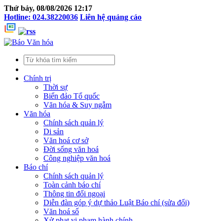
Thứ bảy, 08/08/2026 12:17
Hotline: 024.38220036
Liên hệ quảng cáo
Chính trị
Thời sự
Biển đảo Tổ quốc
Văn hóa & Suy ngẫm
Văn hóa
Chính sách quản lý
Di sản
Văn hoá cơ sở
Đời sống văn hoá
Công nghiệp văn hoá
Báo chí
Chính sách quản lý
Toàn cảnh báo chí
Thông tin đối ngoại
Diễn đàn góp ý dự thảo Luật Báo chí (sửa đổi)
Văn hoá số
Xử phạt vi phạm hành chính