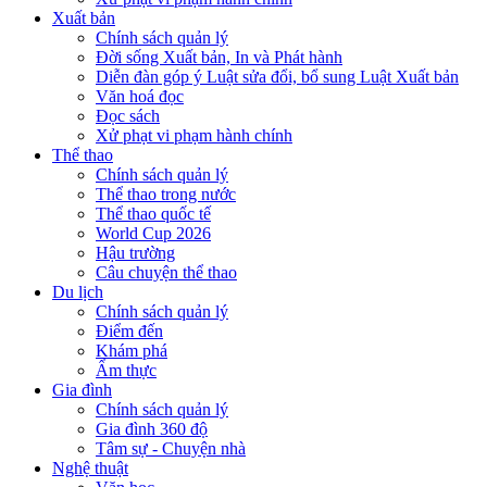
Xuất bản
Chính sách quản lý
Đời sống Xuất bản, In và Phát hành
Diễn đàn góp ý Luật sửa đổi, bổ sung Luật Xuất bản
Văn hoá đọc
Đọc sách
Xử phạt vi phạm hành chính
Thể thao
Chính sách quản lý
Thể thao trong nước
Thể thao quốc tế
World Cup 2026
Hậu trường
Câu chuyện thể thao
Du lịch
Chính sách quản lý
Điểm đến
Khám phá
Ẩm thực
Gia đình
Chính sách quản lý
Gia đình 360 độ
Tâm sự - Chuyện nhà
Nghệ thuật