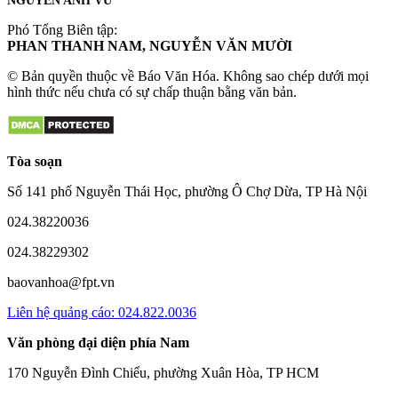
NGUYỄN ANH VŨ
Phó Tổng Biên tập:
PHAN THANH NAM, NGUYỄN VĂN MƯỜI
© Bản quyền thuộc về Báo Văn Hóa. Không sao chép dưới mọi
hình thức nếu chưa có sự chấp thuận bằng văn bản.
Tòa soạn
Số 141 phố Nguyễn Thái Học, phường Ô Chợ Dừa, TP Hà Nội
024.38220036
024.38229302
baovanhoa@fpt.vn
Liên hệ quảng cáo: 024.822.0036
Văn phòng đại diện phía Nam
170 Nguyễn Đình Chiểu, phường Xuân Hòa, TP HCM