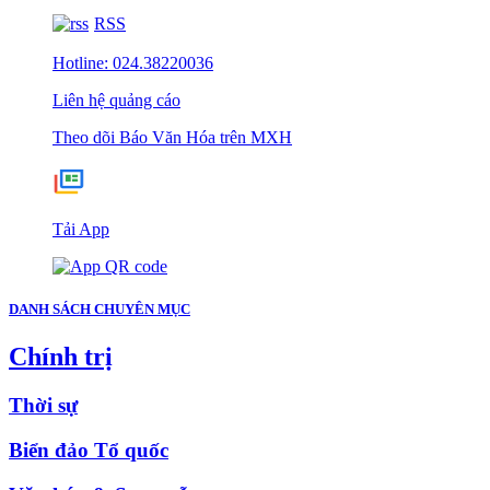
RSS
Hotline: 024.38220036
Liên hệ quảng cáo
Theo dõi Báo Văn Hóa trên MXH
Tải App
DANH SÁCH CHUYÊN MỤC
Chính trị
Thời sự
Biển đảo Tổ quốc