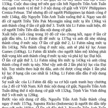
133kg. Cuộc đua càng trở nên gay cấn bởi Nguyễn Trần Anh Tuấn
đag cạnh tranh vị trí thứ 3 ở nội dung cử giật với VĐV Philippines
Ceniza Febuar. Thế nhưng đô cử người Philippines lại thành công ở
mức 134kg, đẩy Nguyễn Trần Anh Tuấn xuống thứ 4. Ngay sau đó
đô cử người Triều Tiên Pak Myongjin nâng mức tạ lên 136kg và
anh thành công ở lần cử giật thứ 3. Trước khi Li Fabin xuất hiện, đô
cử người Triều Tiên dẫn đầu nội dung cử giật.
Xuất hiện cuối cùng trong 10 đô cử vào chung kết, ngay ở lần cử
giật đầu tiên, Li Fabin đã để mức tạ 137kg và anh đã nhẹ nhàng
thành công ở mức này. Ở lần cử giật thứ 2, Li Fabin nâng mức tạ
lên 141kg. Nếu thành công ở mức này, anh sẽ phá kỷ lục Asian
Games (140kg). Li Fabin đã khiến cho người hâm mộ không phải
thất vọng khi anh thành công ở mức tạ này và phá kỷ lục Đại hội.
Ở lần cử giật thứ 3, Li Fabin nâng lên mức tạ 143kg và anh cũng
thành công ở mức tạ này. Như vậy anh đã 2 lần phá kỷ lục của Đại
hội. Tuy nhiên theo luật thi đấu, anh chỉ được công nhận 1 lần phá
kỷ lục ở hạng cân cao nhất là 143kg. Li Fabin dẫn đầu ở nội dung
cử giật.
Sự xuất sắc của Li Fabin đã đẩy xa cơ hội cạnh tranh huy chương
của 2 đô cử Việt Nam. Kết thúc nội dung cử giật, Nguyễn Trần Anh
Tuấn đứng thứ 4 nội dung cử giật với 132kg, Trịnh Văn Vinh đứng
thứ 5 với mức tạ 128kg.
Bước vào nội dung cử đẩy, Nguyễn Trần Anh Tuấn thành công
ngay ở mức 157kg. Saputra Ricko (Indonesia) là người thi đấu tiếp
theo với mức 160kg. Ở lần cử đẩy thứ 2, Nguyễn Trần Anh Tuấn